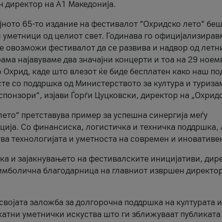
н директор на A1 Македонија.
јното 65-то издание на фестивалот “Охридско лето” беш
и уметници од целиот свет. Годинава го официјализирав
ое овозможи фестивалот да се развива и надвор од летн
ама најавуваме два значајни концерти и тоа на 29 ноем
 Охрид, каде што влезот ќе биде бесплатен како наш по
те со поддршка од Министерството за култура и туриза
понзори“, изјави Ѓорѓи Цуцковски, директор на „Охридс
лето“ претставува пример за успешна синергија меѓу
ија. Со финансиска, логистичка и техничка поддршка, 
ува технологијата и уметноста на современ и иновативе
ка и зајакнувањето на фестивалските иницијативи, дир
 симболична благодарница на главниот извршен директор
 својата заложба за долгорочна поддршка на културата и
катни уметнички искуства што ги зближуваат публиката