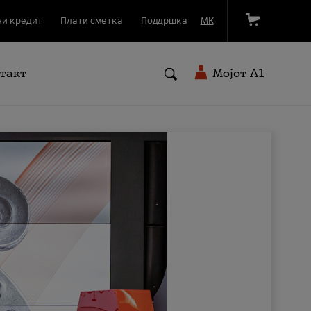
и кредит
Плати сметка
Поддршка
МК
такт
Мојот A1