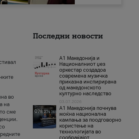
Последни новости
А1 Македонија и
естивал
Националниот џез
оркестар создадоа
современа музичка
ичките
приказна инспирирана
од македонското
културно наследство
ина во
03.07.2026
а на
A1 Македонија почнува
што сме
моќна национална
денции.
кампања за поодговорно
користење на
со
технологијата во
аредните
сообраќајот