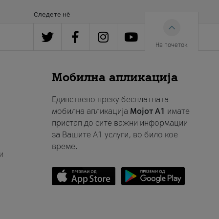
Следете нè
На почеток
Мобилна апликација
Единствено преку бесплатната
мобилна апликација
Мојот A1
имате
пристап до сите важни информации
за Вашите A1 услуги, во било кое
време.
и