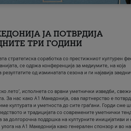
ЕДОНИЈА ЈА ПОТВРДИЈА
ДНИТЕ ТРИ ГОДИНИ
ната стратегиска соработка со престижниот културен ф
анијата, се одржа конференција за медиумите, на која
 резултатите од изминатата сезона и ги најавија заедн
ко лето’, исполнета со врвни уметнички изведби, свеж
а. За нас како A1 Македонија, ова партнерство е потврд
име културата и уметноста до сите граѓани. Горди сме 
ледството и традицијата со современите уметнички тен
а за долгорочна поддршка на културните иницијативи и 
 улога на A1 Македонија како генерален спонзор и во н