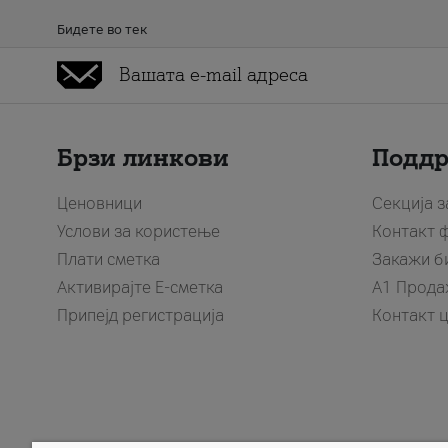
Бидете во тек
Брзи линкови
Подд
Ценовници
Секција 
Услови за користење
Контакт 
Плати сметка
Закажи б
Активирајте Е-сметка
A1 Прода
Припејд регистрација
Контакт 