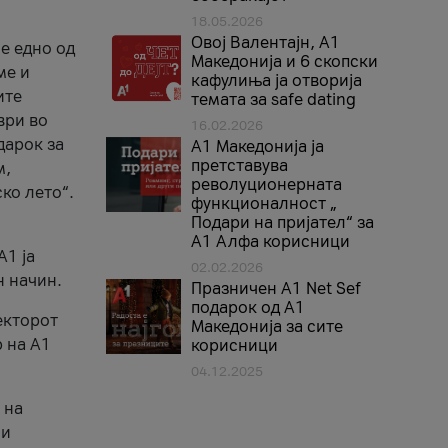
18.05.2026
Овој Валентајн, A1
е едно од
Македонија и 6 скопски
ме и
кафулиња ја отворија
ите
темата за safe dating
ври во
16.02.2026
дарок за
А1 Македонија ја
претставува
м,
револуционерната
ко лето“.
функционалност „
Подари на пријател“ за
А1 Алфа корисници
A1 ја
02.02.2026
н начин.
Празничен A1 Net Sеf
подарок од А1
екторот
Македонија за сите
 на A1
корисници
04.12.2025
 на
 и