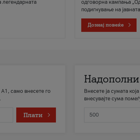
а легендарната
одговорна кампања „Од
подигнување на јавната 
Дознај повеќе
Надополни
 А1, само внесете го
Внесете ја сумата кој
.
внесувајте сума помеѓ
Плати