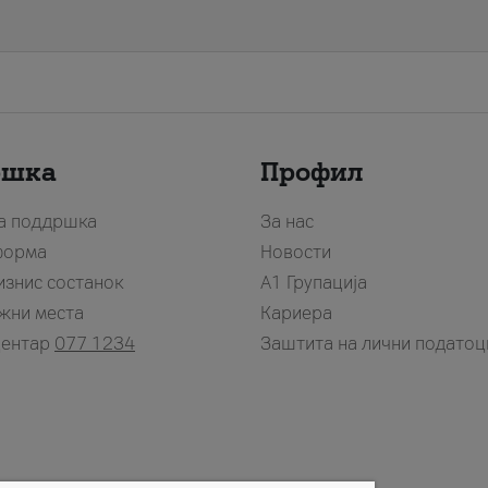
ршка
Профил
за поддршка
За нас
форма
Новости
изнис состанок
А1 Групација
жни места
Кариера
центар
077 1234
Заштита на лични податоц