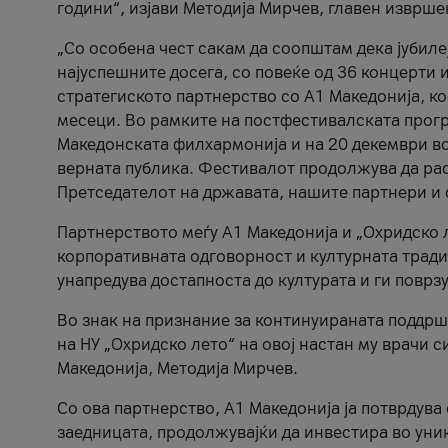
години“, изјави Методија Мирчев, главен изврше
„Со особена чест сакам да соопштам дека јубиле
најуспешните досега, со повеќе од 36 концерти 
стратегиското партнерство со А1 Македонија, к
месеци. Во рамките на постфестивалската прогр
Македонската филхармонија и на 20 декември во
верната публика. Фестивалот продолжува да рас
Претседателот на државата, нашите партнери и с
Партнерството меѓу A1 Македонија и „Охридско 
корпоративната одговорност и културната традиц
унапредува достапноста до културата и ги поврз
Во знак на признание за континуираната поддрш
на НУ „Охридско лето“ на овој настан му врачи
Македонија, Методија Мирчев.
Со ова партнерство, A1 Македонија ја потврдува
заедницата, продолжувајќи да инвестира во уни