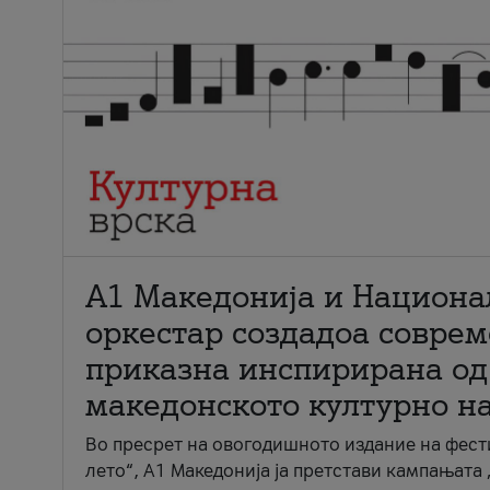
А1 Македонија и Национа
оркестар создадоа совре
приказна инспирирана од
македонското културно н
Во пресрет на овогодишното издание на фест
лето“, А1 Македонија ја претстави кампањата 