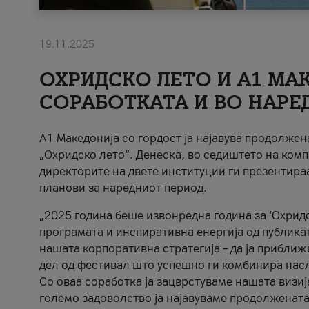
19.11.2025
ОХРИДСКО ЛЕТО И A1 МАК
СОРАБОТКАТА И ВО НАРЕ
A1 Македонија со гордост ја најавува продолже
„Охридско лето“. Денеска, во седиштето на комп
директорите на двете институции ги презентираа
планови за наредниот период.
„2025 година беше извонредна година за ‘Охридс
програмата и инспиративна енергија од публикат
нашата корпоративна стратегија – да ја приближ
дел од фестивал што успешно ги комбинира нас
Со оваа соработка ја зацврстуваме нашата визиј
големо задоволство ја најавуваме продолжената