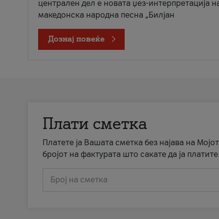
централен дел е новата џез-интерпретација н
македонска народна песна „Билјан
Дознај повеќе
Плати сметка
Платете ја Вашата сметка без најава на Мојот
бројот на фактурата што сакате да ја платите
Број на сметка