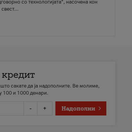
говорно со технологијата“, насочена кон
свест...
 кредит
а што сакате да ја надополните. Ве молиме,
у 100 и 1000 денари.
-
+
Надополни