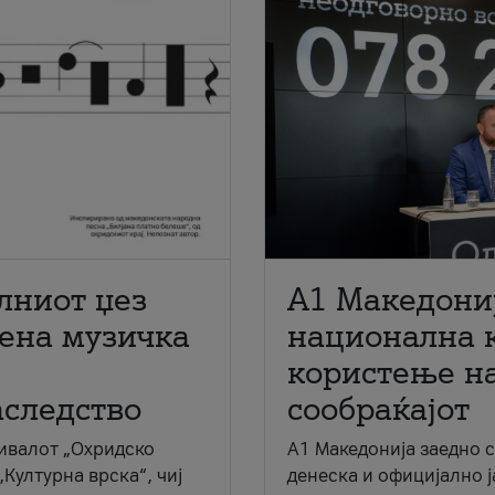
лниот џез
A1 Македони
мена музичка
национална 
користење на
аследство
сообраќајот
ивалот „Охридско
A1 Македонија заедно 
„Културна врска“, чиј
денеска и официјално 