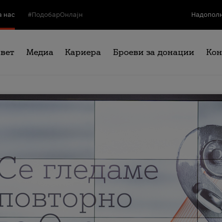
а нас
#ПодобарОнлајн
Надополн
свет
Медиа
Кариера
Броеви за донации
Кон