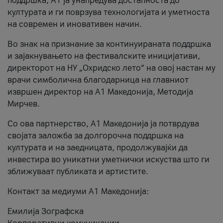
поддршка, A1 ја унапредува достапноста до
културата и ги поврзува технологијата и уметноста
на современ и иновативен начин.
Во знак на признание за континуираната поддршка
и зајакнувањето на фестивалските иницијативи,
директорот на НУ „Охридско лето“ на овој настан му
врачи симболична благодарница на главниот
извршен директор на A1 Македонија, Методија
Мирчев.
Со ова партнерство, A1 Македонија ја потврдува
својата заложба за долгорочна поддршка на
културата и на заедницата, продолжувајќи да
инвестира во уникатни уметнички искуства што ги
зближуваат публиката и артистите.
Контакт за медиуми А1 Македонија:
Емилија Зографска