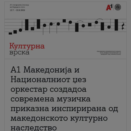
А1 Македонија и
Националниот џез
оркестар создадоа
современа музичка
приказна инспирирана од
македонското културно
наследство