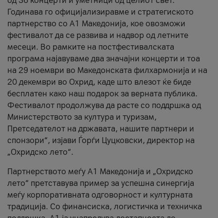
од 36 концерти и уметници од целиот свет.
Годинава го официјализиравме и стратегиското
партнерство со А1 Македонија, кое овозможи
фестивалот да се развива и надвор од летните
месеци. Во рамките на постфестивалската
програма најавуваме два значајни концерти и тоа
на 29 ноември во Македонската филхармонија и на
20 декември во Охрид, каде што влезот ќе биде
бесплатен како наш подарок за верната публика.
Фестивалот продолжува да расте со поддршка од
Министерството за култура и туризам,
Претседателот на државата, нашите партнери и
спонзори“, изјави Ѓорѓи Цуцковски, директор на
„Охридско лето“.
Партнерството меѓу A1 Македонија и „Охридско
лето“ претставува пример за успешна синергија
меѓу корпоративната одговорност и културната
традиција. Со финансиска, логистичка и техничка