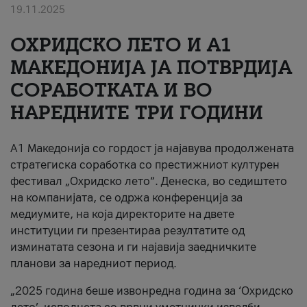
19.11.2025
За нас
ОХРИДСКО ЛЕТО И A1
#ПодобарОнлајн
МАКЕДОНИЈА ЈА ПОТВРДИЈА
СОРАБОТКАТА И ВО
НАРЕДНИТЕ ТРИ ГОДИНИ
A1 Македонија со гордост ја најавува продолжената
стратегиска соработка со престижниот културен
фестивал „Охридско лето“. Денеска, во седиштето
на компанијата, се одржа конференција за
медиумите, на која директорите на двете
институции ги презентираа резултатите од
изминатата сезона и ги најавија заедничките
планови за наредниот период.
„2025 година беше извонредна година за ‘Охридско