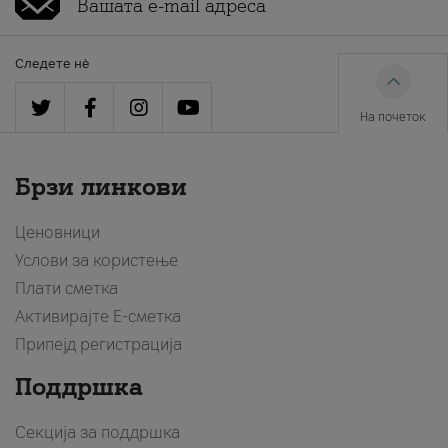
Следете нè
На почеток
Брзи линкови
Ценовници
Услови за користење
Плати сметка
Активирајте Е-сметка
Припејд регистрација
Поддршка
Секција за поддршка