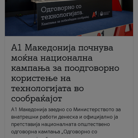
A1 Македонија почнува
моќна национална
кампања за поодговорно
користење на
технологијата во
сообраќајот
A1 Македонија заедно со Министерството за
внатрешни работи денеска и официјално ја
претставија националната општествено
одговорна кампања „Одговорно со