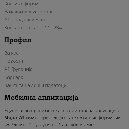
Контакт форма
Закажи бизнис состанок
A1 Продажни места
Контакт центар
077 1234
Профил
За нас
Новости
А1 Групација
Кариера
Заштита на лични податоци
Мобилна апликација
Единствено преку бесплатната мобилна апликација
Мојот A1
имате пристап до сите важни информации
за Вашите A1 услуги, во било кое време.