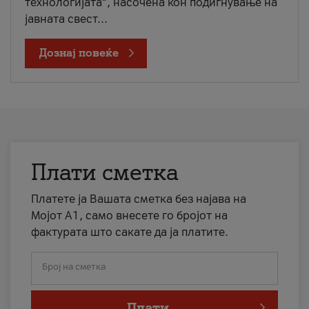
технологијата“, насочена кон подигнување на
јавната свест...
Дознај повеќе
Плати сметка
Платете ја Вашата сметка без најава на
Мојот А1, само внесете го бројот на
фактурата што сакате да ја платите.
Број на сметка
Плати