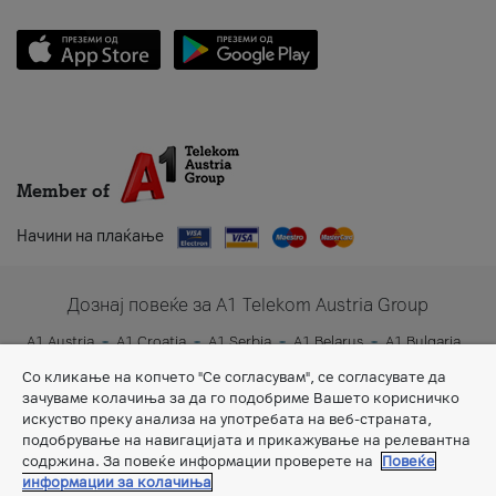
Member of
Начини на плаќање
Дознај повеќе за A1 Telekom Austria Group
A1 Austria
A1 Croatia
A1 Serbia
A1 Belarus
A1 Bulgaria
A1 Slovenia
A1 Digital
Со кликање на копчето "Се согласувам", се согласувате да
зачуваме колачиња за да го подобриме Вашето корисничко
искуство преку анализа на употребата на веб-страната,
подобрување на навигацијата и прикажување на релевантна
содржина. За повеќе информации проверете на
Повеќе
информации за колачиња