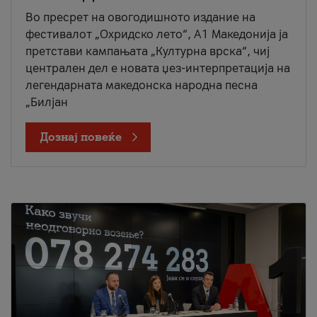
Во пресрет на овогодишното издание на
фестивалот „Охридско лето“, А1 Македонија ја
претстави кампањата „Културна врска“, чиј
централен дел е новата џез-интерпретација на
легендарната македонска народна песна
„Билјан
Дознај повеќе