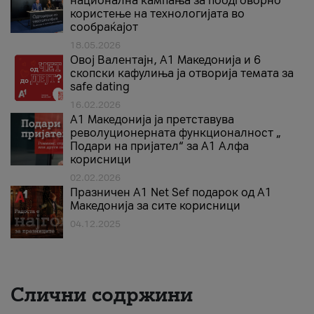
национална кампања за поодговорно
користење на технологијата во
сообраќајот
18.05.2026
Овој Валентајн, A1 Македонија и 6
скопски кафулиња ја отворија темата за
safe dating
16.02.2026
А1 Македонија ја претставува
револуционерната функционалност „
Подари на пријател“ за А1 Алфа
корисници
02.02.2026
Празничен A1 Net Sеf подарок од А1
Македонија за сите корисници
04.12.2025
Слични содржини