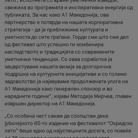
лето’, исполнета со врвни уметнички изведби,
свежина во програмата и инспиративна енергија од
публиката. За нас како A1 Македонија, ова
партнерство е потврда на нашата корпоративна
стратегија – да ја приближиме културата и
уметноста до сите граѓани. Горди сме што сме дел
од фестивал што успешно ги комбинира
наследството и традицијата со современите
уметнички тенденции. Со оваа соработка ја
зацврстуваме нашата визија за долгорочна
поддршка на културните иницијативи и со големо
задоволство ја најавуваме продолжената улога на
A1 Македонија како генерален спонзор и во
наредните години“, изјави Методија Мирчев, главен
извршен директор на A1 Македонија.
„Со особена чест сакам да соопштам дека
јубилејното 65-то издание на фестивалот “Охридско
лето” беше едно од најуспешните досега, со повеќе