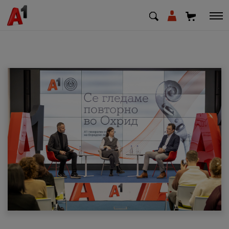
МК
EN
SQ
Приватни
Деловни
Поддршка
Надополни кредит
Плати сметка