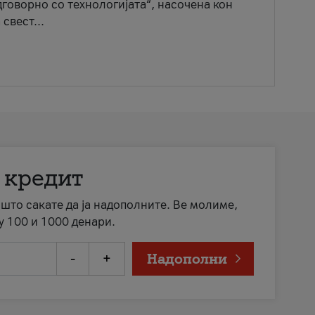
говорно со технологијата“, насочена кон
свест...
 кредит
а што сакате да ја надополните. Ве молиме,
у 100 и 1000 денари.
-
+
Надополни