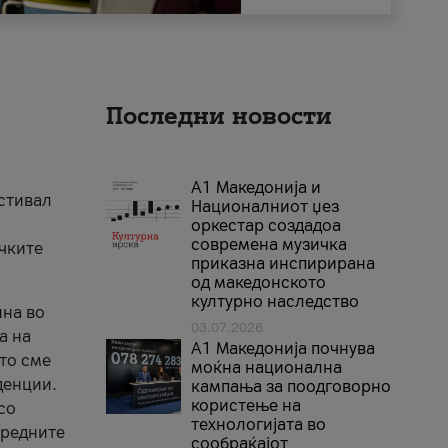
Последни новости
А1 Македонија и
естивал
Националниот џез
оркестар создадоа
современа музичка
ичките
приказна инспирирана
од македонското
културно наследство
ина во
03.07.2026
а на
A1 Македонија почнува
што сме
моќна национална
денции.
кампања за поодговорно
користење на
со
технологијата во
аредните
сообраќајот