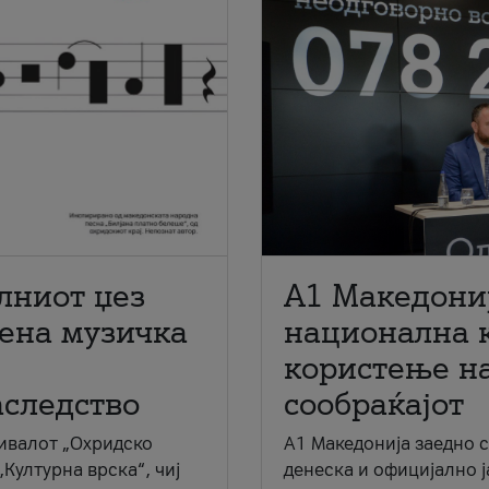
лниот џез
A1 Македони
мена музичка
национална 
користење на
аследство
сообраќајот
ивалот „Охридско
A1 Македонија заедно 
„Културна врска“, чиј
денеска и официјално 