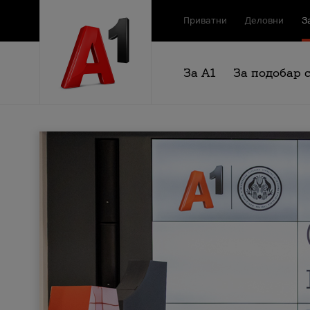
Приватни
Деловни
З
За А1
За подобар 