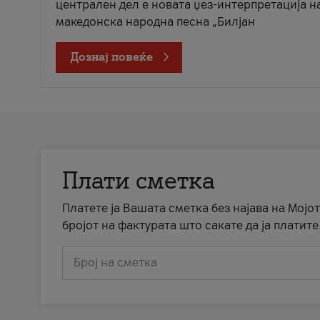
централен дел е новата џез-интерпретација н
македонска народна песна „Билјан
Дознај повеќе
Плати сметка
Платете ја Вашата сметка без најава на Мојот
бројот на фактурата што сакате да ја платите
Број на сметка