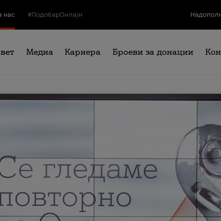
а нас
#ПодобарОнлајн
Надополн
свет
Медиа
Кариера
Броеви за донации
Кон