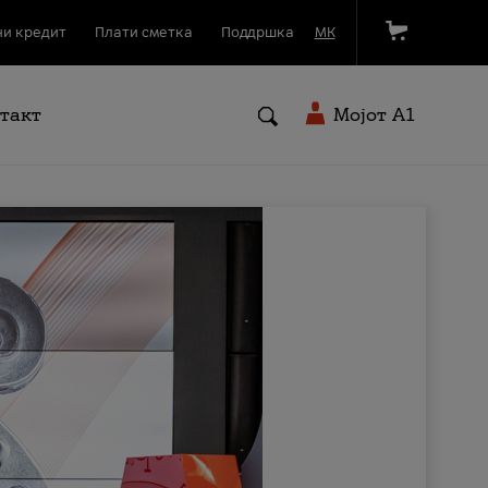
и кредит
Плати сметка
Поддршка
МК
такт
Мојот A1