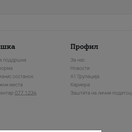
ршка
Профил
за поддршка
За нас
форма
Новости
изнис состанок
А1 Групација
жни места
Кариера
центар
077 1234
Заштита на лични податоц