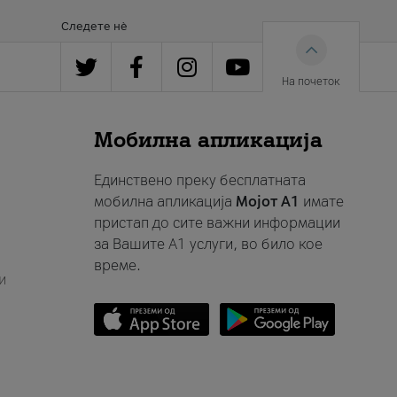
Следете нè
На почеток
Мобилна апликација
Единствено преку бесплатната
мобилна апликација
Мојот A1
имате
пристап до сите важни информации
за Вашите A1 услуги, во било кое
време.
и