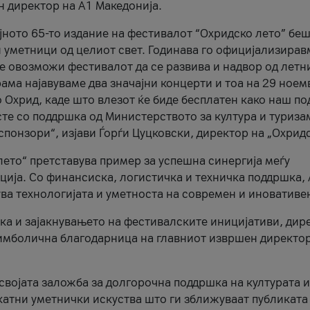
н директор на A1 Македонија.
јното 65-то издание на фестивалот “Охридско лето” беш
и уметници од целиот свет. Годинава го официјализирав
ое овозможи фестивалот да се развива и надвор од летн
ама најавуваме два значајни концерти и тоа на 29 ноем
 Охрид, каде што влезот ќе биде бесплатен како наш по
те со поддршка од Министерството за култура и туриза
понзори“, изјави Ѓорѓи Цуцковски, директор на „Охридс
лето“ претставува пример за успешна синергија меѓу
ија. Со финансиска, логистичка и техничка поддршка, 
ува технологијата и уметноста на современ и иновативе
ка и зајакнувањето на фестивалските иницијативи, дир
 симболична благодарница на главниот извршен директор
 својата заложба за долгорочна поддршка на културата и
катни уметнички искуства што ги зближуваат публиката