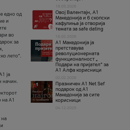
18.05.2026
Овој Валентајн, A1
е едно од
Македонија и 6 скопски
ме и
кафулиња ја отворија
ите
темата за safe dating
ври во
16.02.2026
дарок за
А1 Македонија ја
претставува
м,
револуционерната
ко лето“.
функционалност „
Подари на пријател“ за
А1 Алфа корисници
A1 ја
02.02.2026
н начин.
Празничен A1 Net Sеf
подарок од А1
екторот
Македонија за сите
 на A1
корисници
04.12.2025
 на
 и