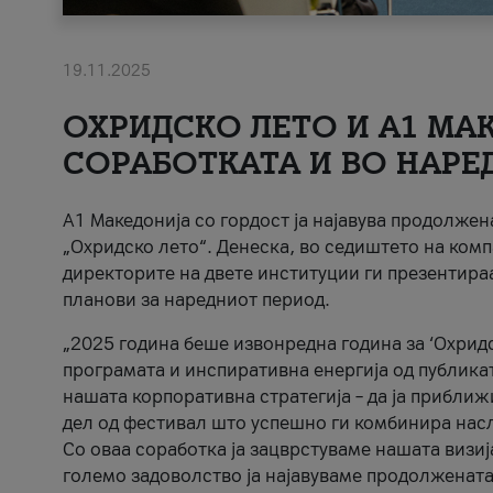
19.11.2025
ОХРИДСКО ЛЕТО И A1 МАК
СОРАБОТКАТА И ВО НАРЕ
A1 Македонија со гордост ја најавува продолже
„Охридско лето“. Денеска, во седиштето на комп
директорите на двете институции ги презентираа
планови за наредниот период.
„2025 година беше извонредна година за ‘Охридс
програмата и инспиративна енергија од публикат
нашата корпоративна стратегија – да ја приближ
дел од фестивал што успешно ги комбинира нас
Со оваа соработка ја зацврстуваме нашата визиј
големо задоволство ја најавуваме продолжената