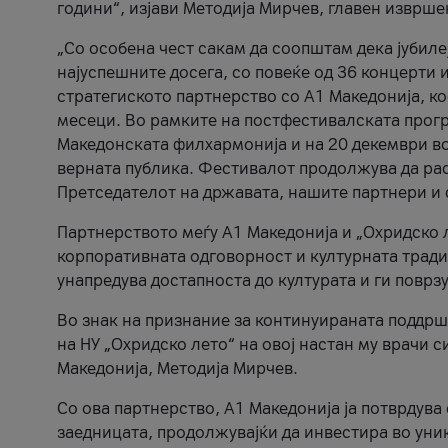
години“, изјави Методија Мирчев, главен изврше
„Со особена чест сакам да соопштам дека јубиле
најуспешните досега, со повеќе од 36 концерти 
стратегиското партнерство со А1 Македонија, к
месеци. Во рамките на постфестивалската прогр
Македонската филхармонија и на 20 декември во
верната публика. Фестивалот продолжува да рас
Претседателот на државата, нашите партнери и с
Партнерството меѓу A1 Македонија и „Охридско 
корпоративната одговорност и културната традиц
унапредува достапноста до културата и ги поврз
Во знак на признание за континуираната поддрш
на НУ „Охридско лето“ на овој настан му врачи
Македонија, Методија Мирчев.
Со ова партнерство, A1 Македонија ја потврдува
заедницата, продолжувајќи да инвестира во уни