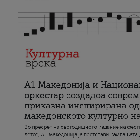
А1 Македонија и Национа
оркестар создадоа совре
приказна инспирирана од
македонското културно н
Во пресрет на овогодишното издание на фест
лето“, А1 Македонија ја претстави кампањата 