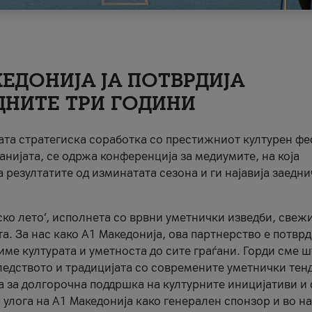
ЕДОНИЈА ЈА ПОТВРДИЈА
ДНИТЕ ТРИ ГОДИНИ
ната стратегиска соработка со престижниот културен ф
анијата, се одржа конференција за медиумите, на која
 резултатите од изминатата сезона и ги најавија заедн
ко лето’, исполнета со врвни уметнички изведби, свеж
а. За нас како A1 Македонија, ова партнерство е потврд
име културата и уметноста до сите граѓани. Горди сме 
ледството и традицијата со современите уметнички тен
а за долгорочна поддршка на културните иницијативи и 
 улога на A1 Македонија како генерален спонзор и во н