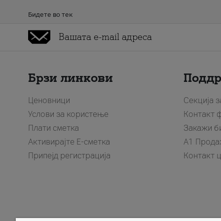
Бидете во тек
Брзи линкови
Подд
Ценовници
Секција 
Услови за користење
Контакт 
Плати сметка
Закажи б
Активирајте Е-сметка
A1 Прода
Припејд регистрација
Контакт 