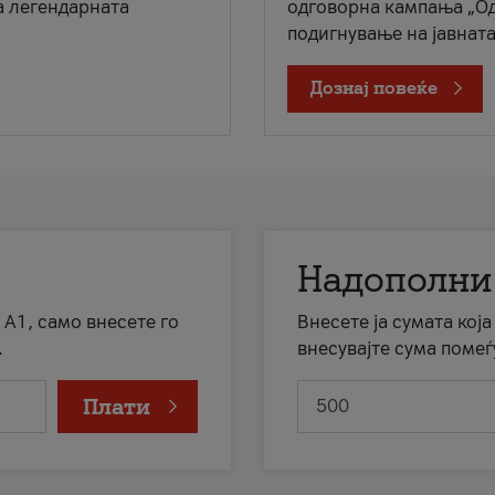
а легендарната
одговорна кампања „Од
подигнување на јавната 
Дознај повеќе
Надополни
 А1, само внесете го
Внесете ја сумата кој
.
внесувајте сума помеѓ
Плати