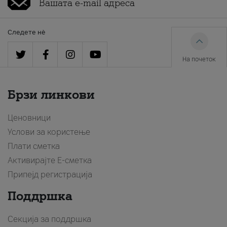
Следете нè
На почеток
Брзи линкови
Ценовници
Услови за користење
Плати сметка
Активирајте Е-сметка
Припејд регистрација
Поддршка
Секција за поддршка