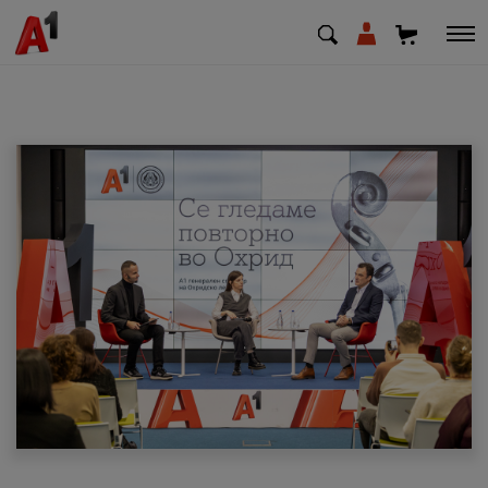
МК
EN
SQ
Приватни
Деловни
Поддршка
Надополни кредит
Плати сметка