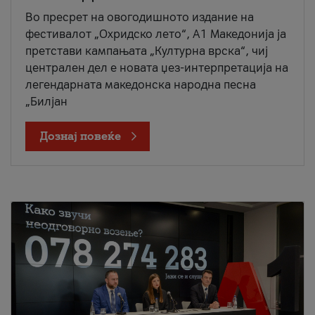
Во пресрет на овогодишното издание на
фестивалот „Охридско лето“, А1 Македонија ја
претстави кампањата „Културна врска“, чиј
централен дел е новата џез-интерпретација на
легендарната македонска народна песна
„Билјан
Дознај повеќе