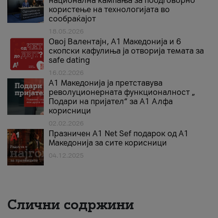
национална кампања за поодговорно
користење на технологијата во
сообраќајот
18.05.2026
Овој Валентајн, A1 Македонија и 6
скопски кафулиња ја отворија темата за
safe dating
16.02.2026
А1 Македонија ја претставува
револуционерната функционалност „
Подари на пријател“ за А1 Алфа
корисници
02.02.2026
Празничен A1 Net Sеf подарок од А1
Македонија за сите корисници
04.12.2025
Слични содржини