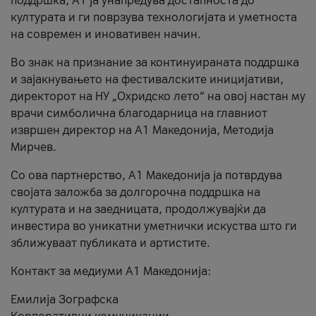
поддршка, A1 ја унапредува достапноста до
културата и ги поврзува технологијата и уметноста
на современ и иновативен начин.
Во знак на признание за континуираната поддршка
и зајакнувањето на фестивалските иницијативи,
директорот на НУ „Охридско лето“ на овој настан му
врачи симболична благодарница на главниот
извршен директор на A1 Македонија, Методија
Мирчев.
Со ова партнерство, A1 Македонија ја потврдува
својата заложба за долгорочна поддршка на
културата и на заедницата, продолжувајќи да
инвестира во уникатни уметнички искуства што ги
зближуваат публиката и артистите.
Контакт за медиуми А1 Македонија:
Емилија Зографска