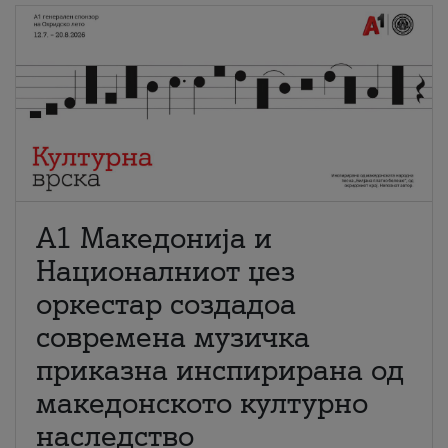
А1 Македонија и
Националниот џез
оркестар создадоа
современа музичка
приказна инспирирана од
македонското културно
наследство