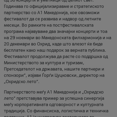
од 36 концерти и уметници од целиот свет.
Годинава го официјализиравме и стратегиското
партнерство со А1 Македонија, кое овозможи
фестивалот да се развива и надвор од летните
месеци. Во рамките на постфестивалската
програма најавуваме два значајни концерти и тоа
на 29 ноември во Македонската филхармонија и на
20 декември во Охрид, каде што влезот ќе биде
бесплатен како наш подарок за верната публика.
Фестивалот продолжува да расте со поддршка од
Министерството за култура и туризам,
Претседателот на државата, нашите партнери и
спонзори“, изјави Ѓорѓи Цуцковски, директор на
„Охридско лето“.
Партнерството меѓу A1 Македонија и „Охридско
лето“ претставува пример за успешна синергија
меѓу корпоративната одговорност и културната
традиција. Со финансиска, логистичка и техничка