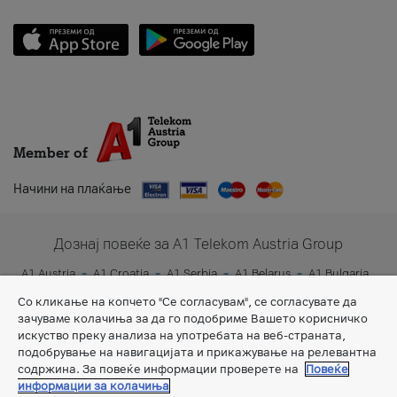
Member of
Начини на плаќање
Дознај повеќе за A1 Telekom Austria Group
A1 Austria
A1 Croatia
A1 Serbia
A1 Belarus
A1 Bulgaria
A1 Slovenia
A1 Digital
Со кликање на копчето "Се согласувам", се согласувате да
зачуваме колачиња за да го подобриме Вашето корисничко
искуство преку анализа на употребата на веб-страната,
подобрување на навигацијата и прикажување на релевантна
содржина. За повеќе информации проверете на
Повеќе
информации за колачиња