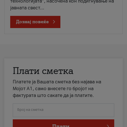
технологијата“, насочена кон подигнување на
јавната свест...
Дознај повеќе
Плати сметка
Платете ја Вашата сметка без најава на
Мојот А1, само внесете го бројот на
фактурата што сакате да ја платите.
Број на сметка
Плати