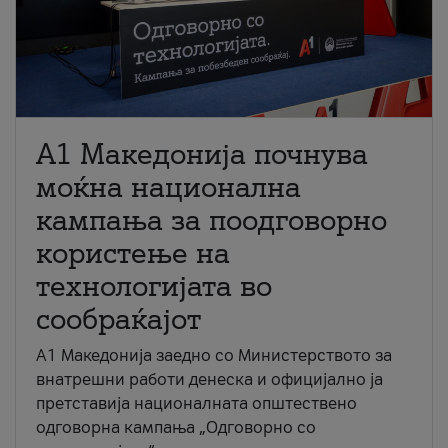
A1 Македонија почнува
моќна национална
кампања за поодговорно
користење на
технологијата во
сообраќајот
A1 Македонија заедно со Министерството за
внатрешни работи денеска и официјално ја
претставија националната општествено
одговорна кампања „Одговорно со