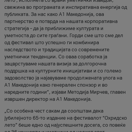
лето’, исполнета со врвни уметнички изведби,
свежина во програмата и инспиративна енергија од
публиката. За нас како A1 Македонија, ова
партнерство е потврда на нашата корпоративна
стратегија – да ја приближиме културата и
уметноста до сите граѓани. Горди сме што сме дел
од фестивал што успешно ги комбинира
наследството и традицијата со современите
уметнички тенденции. Со оваа соработка ја
зацврстуваме нашата визија за долгорочна
поддршка на културните иницијативи и со големо
задоволство ја најавуваме продолжената улога на
A1 Македонија како генерален спонзор и во
наредните години“, изјави Методија Мирчев, главен
извршен директор на A1 Македонија.
„Со особена чест сакам да соопштам дека
јубилејното 65-то издание на фестивалот “Охридско
лето” беше едно од најуспешните досега, со повеќе