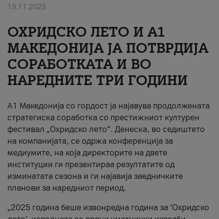
19.11.2025
За нас
ОХРИДСКО ЛЕТО И A1
#ПодобарОнлајн
МАКЕДОНИЈА ЈА ПОТВРДИЈА
СОРАБОТКАТА И ВО
НАРЕДНИТЕ ТРИ ГОДИНИ
A1 Македонија со гордост ја најавува продолжената
стратегиска соработка со престижниот културен
фестивал „Охридско лето“. Денеска, во седиштето
на компанијата, се одржа конференција за
медиумите, на која директорите на двете
институции ги презентираа резултатите од
изминатата сезона и ги најавија заедничките
планови за наредниот период.
„2025 година беше извонредна година за ‘Охридско