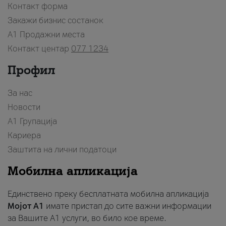
Контакт форма
Закажи бизнис состанок
A1 Продажни места
Контакт центар
077 1234
Профил
За нас
Новости
А1 Групација
Кариера
Заштита на лични податоци
Мобилна апликација
Единствено преку бесплатната мобилна апликација
Мојот A1
имате пристап до сите важни информации
за Вашите A1 услуги, во било кое време.