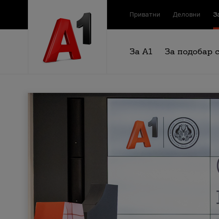
Приватни
Деловни
З
За А1
За подобар 