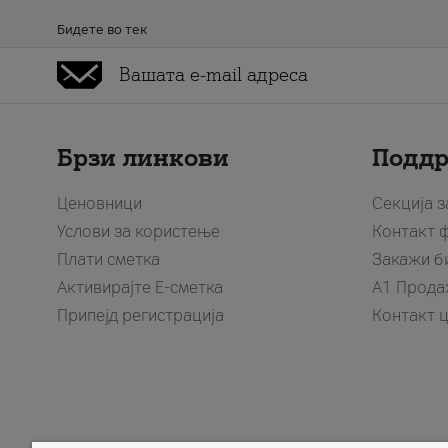
Бидете во тек
Брзи линкови
Подд
Ценовници
Секција 
Услови за користење
Контакт 
Плати сметка
Закажи б
Активирајте Е-сметка
A1 Прода
Припејд регистрација
Контакт 