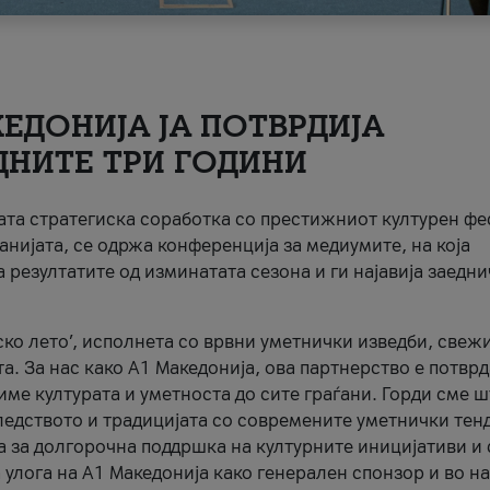
ЕДОНИЈА ЈА ПОТВРДИЈА
ДНИТЕ ТРИ ГОДИНИ
ната стратегиска соработка со престижниот културен ф
анијата, се одржа конференција за медиумите, на која
 резултатите од изминатата сезона и ги најавија заедн
ко лето’, исполнета со врвни уметнички изведби, свеж
а. За нас како A1 Македонија, ова партнерство е потврд
име културата и уметноста до сите граѓани. Горди сме 
ледството и традицијата со современите уметнички тен
а за долгорочна поддршка на културните иницијативи и 
 улога на A1 Македонија како генерален спонзор и во н