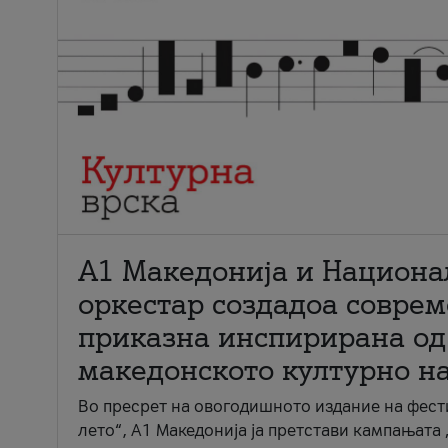
А1 Македонија и Национа
оркестар создадоа совре
приказна инспирирана од
македонското културно н
Во пресрет на овогодишното издание на фест
лето“, А1 Македонија ја претстави кампањата 