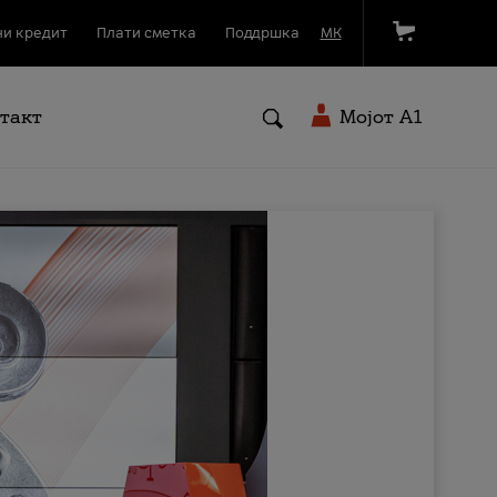
и кредит
Плати сметка
Поддршка
МК
такт
Мојот A1