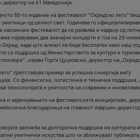
н директор на A1 Македонија.
јното 65-то издание на фестивалот “Охридско лето” беш
и уметници од целиот свет. Годинава го официјализирав
ое овозможи фестивалот да се развива и надвор од летн
ама најавуваме два значајни концерти и тоа на 29 ноем
 Охрид, каде што влезот ќе биде бесплатен како наш по
те со поддршка од Министерството за култура и туриза
понзори“, изјави Ѓорѓи Цуцковски, директор на „Охридс
лето“ претставува пример за успешна синергија меѓу
ија. Со финансиска, логистичка и техничка поддршка, 
ува технологијата и уметноста на современ и иновативе
ка и зајакнувањето на фестивалските иницијативи, дир
 симболична благодарница на главниот извршен директор
 својата заложба за долгорочна поддршка на културата и
катни уметнички искуства што ги зближуваат публиката