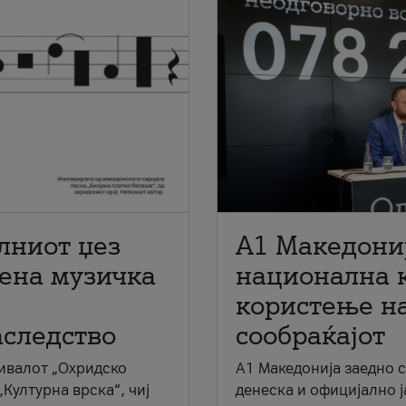
лниот џез
A1 Македони
мена музичка
национална 
користење на
аследство
сообраќајот
ивалот „Охридско
A1 Македонија заедно 
„Културна врска“, чиј
денеска и официјално 