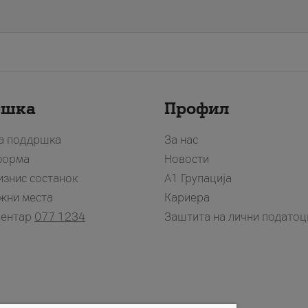
ршка
Профил
за поддршка
За нас
форма
Новости
изнис состанок
А1 Групација
жни места
Кариера
центар
077 1234
Заштита на лични податоц