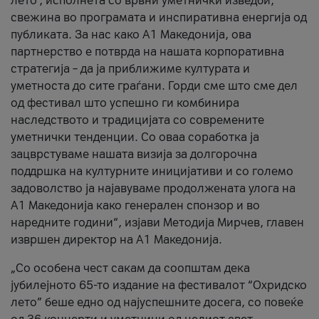
лето’, исполнета со врвни уметнички изведби,
свежина во програмата и инспиративна енергија од
публиката. За нас како A1 Македонија, ова
партнерство е потврда на нашата корпоративна
стратегија – да ја приближиме културата и
уметноста до сите граѓани. Горди сме што сме дел
од фестивал што успешно ги комбинира
наследството и традицијата со современите
уметнички тенденции. Со оваа соработка ја
зацврстуваме нашата визија за долгорочна
поддршка на културните иницијативи и со големо
задоволство ја најавуваме продолжената улога на
A1 Македонија како генерален спонзор и во
наредните години“, изјави Методија Мирчев, главен
извршен директор на A1 Македонија.
„Со особена чест сакам да соопштам дека
јубилејното 65-то издание на фестивалот “Охридско
лето” беше едно од најуспешните досега, со повеќе