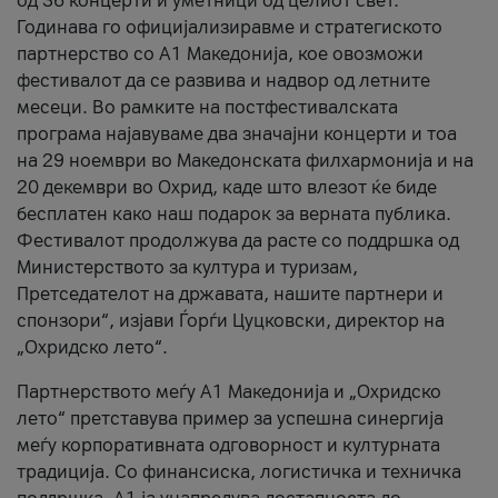
од 36 концерти и уметници од целиот свет.
Годинава го официјализиравме и стратегиското
партнерство со А1 Македонија, кое овозможи
фестивалот да се развива и надвор од летните
месеци. Во рамките на постфестивалската
програма најавуваме два значајни концерти и тоа
на 29 ноември во Македонската филхармонија и на
20 декември во Охрид, каде што влезот ќе биде
бесплатен како наш подарок за верната публика.
Фестивалот продолжува да расте со поддршка од
Министерството за култура и туризам,
Претседателот на државата, нашите партнери и
спонзори“, изјави Ѓорѓи Цуцковски, директор на
„Охридско лето“.
Партнерството меѓу A1 Македонија и „Охридско
лето“ претставува пример за успешна синергија
меѓу корпоративната одговорност и културната
традиција. Со финансиска, логистичка и техничка