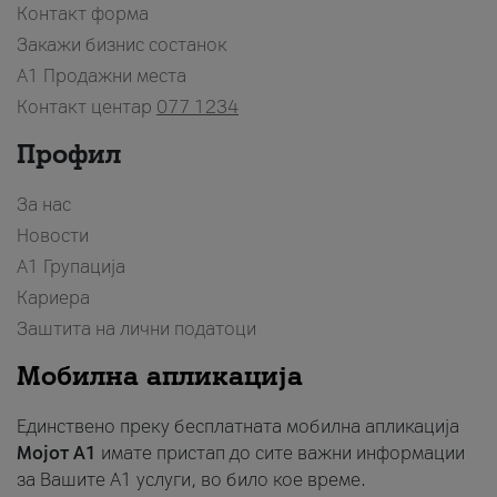
Контакт форма
Закажи бизнис состанок
A1 Продажни места
Контакт центар
077 1234
Профил
За нас
Новости
А1 Групација
Кариера
Заштита на лични податоци
Мобилна апликација
Единствено преку бесплатната мобилна апликација
Мојот A1
имате пристап до сите важни информации
за Вашите A1 услуги, во било кое време.