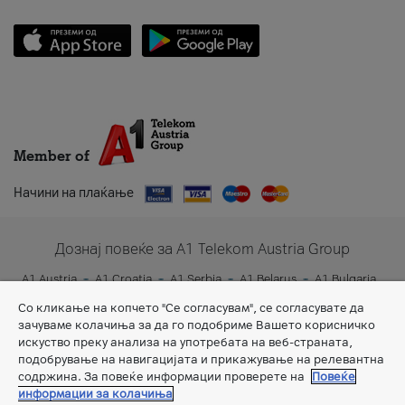
Member of
Начини на плаќање
Дознај повеќе за A1 Telekom Austria Group
A1 Austria
A1 Croatia
A1 Serbia
A1 Belarus
A1 Bulgaria
A1 Slovenia
A1 Digital
Со кликање на копчето "Се согласувам", се согласувате да
зачуваме колачиња за да го подобриме Вашето корисничко
искуство преку анализа на употребата на веб-страната,
подобрување на навигацијата и прикажување на релевантна
содржина. За повеќе информации проверете на
Повеќе
информации за колачиња