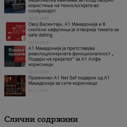
национална кампања за поодговорно
користење на технологијата во
сообраќајот
18.05.2026
Овој Валентајн, A1 Македонија и 6
скопски кафулиња ја отворија темата за
safe dating
16.02.2026
А1 Македонија ја претставува
револуционерната функционалност „
Подари на пријател“ за А1 Алфа
корисници
02.02.2026
Празничен A1 Net Sеf подарок од А1
Македонија за сите корисници
04.12.2025
Слични содржини