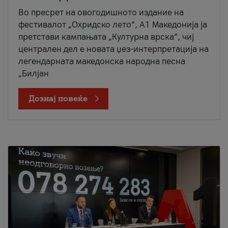
Во пресрет на овогодишното издание на
фестивалот „Охридско лето“, А1 Македонија ја
претстави кампањата „Културна врска“, чиј
централен дел е новата џез-интерпретација на
легендарната македонска народна песна
„Билјан
Дознај повеќе