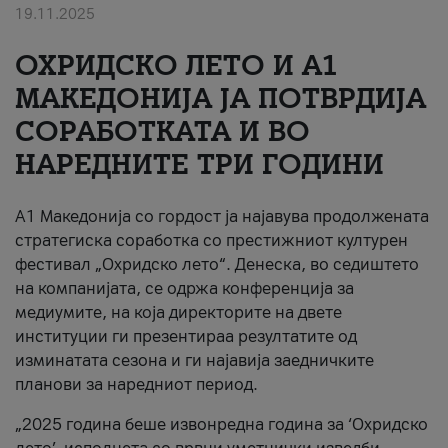
19.11.2025
За нас
ОХРИДСКО ЛЕТО И A1
#ПодобарОнлајн
МАКЕДОНИЈА ЈА ПОТВРДИЈА
СОРАБОТКАТА И ВО
НАРЕДНИТЕ ТРИ ГОДИНИ
A1 Македонија со гордост ја најавува продолжената
стратегиска соработка со престижниот културен
фестивал „Охридско лето“. Денеска, во седиштето
на компанијата, се одржа конференција за
медиумите, на која директорите на двете
институции ги презентираа резултатите од
изминатата сезона и ги најавија заедничките
планови за наредниот период.
„2025 година беше извонредна година за ‘Охридско