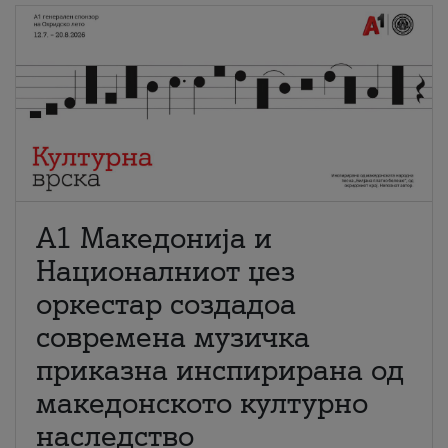
А1 Македонија и
Националниот џез
оркестар создадоа
современа музичка
приказна инспирирана од
македонското културно
наследство