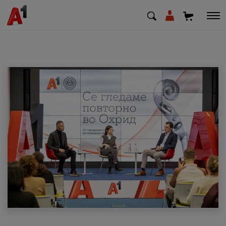
МК
EN
SQ
Приватни
Деловни
Поддршка
Надополни кредит
Плати сметка