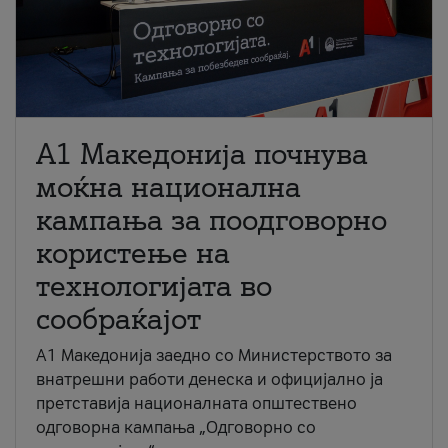
A1 Македонија почнува
моќна национална
кампања за поодговорно
користење на
технологијата во
сообраќајот
A1 Македонија заедно со Министерството за
внатрешни работи денеска и официјално ја
претставија националната општествено
одговорна кампања „Одговорно со