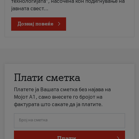
технологијата“, насочена кон подигнување на
јавната свест...
Дознај повеќе
Плати сметка
Платете ја Вашата сметка без најава на
Мојот А1, само внесете го бројот на
фактурата што сакате да ја платите.
Број на сметка
Плати