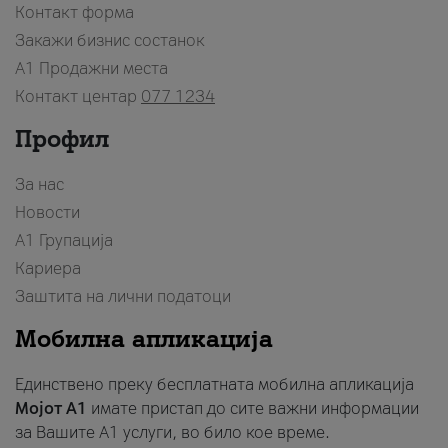
Контакт форма
Закажи бизнис состанок
A1 Продажни места
Контакт центар
077 1234
Профил
За нас
Новости
А1 Групација
Кариера
Заштита на лични податоци
Мобилна апликација
Единствено преку бесплатната мобилна апликација
Мојот A1
имате пристап до сите важни информации
за Вашите A1 услуги, во било кое време.