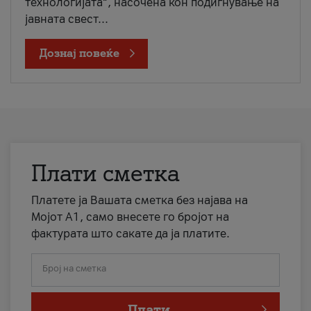
технологијата“, насочена кон подигнување на
јавната свест...
Дознај повеќе
Плати сметка
Платете ја Вашата сметка без најава на
Мојот А1, само внесете го бројот на
фактурата што сакате да ја платите.
Број на сметка
Плати