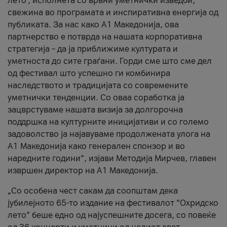
лето’, исполнета со врвни уметнички изведби,
свежина во програмата и инспиративна енергија од
публиката. За нас како A1 Македонија, ова
партнерство е потврда на нашата корпоративна
стратегија – да ја приближиме културата и
уметноста до сите граѓани. Горди сме што сме дел
од фестивал што успешно ги комбинира
наследството и традицијата со современите
уметнички тенденции. Со оваа соработка ја
зацврстуваме нашата визија за долгорочна
поддршка на културните иницијативи и со големо
задоволство ја најавуваме продолжената улога на
A1 Македонија како генерален спонзор и во
наредните години“, изјави Методија Мирчев, главен
извршен директор на A1 Македонија.
„Со особена чест сакам да соопштам дека
јубилејното 65-то издание на фестивалот “Охридско
лето” беше едно од најуспешните досега, со повеќе