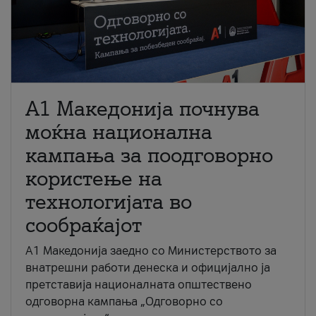
A1 Македонија почнува
моќна национална
кампања за поодговорно
користење на
технологијата во
сообраќајот
A1 Македонија заедно со Министерството за
внатрешни работи денеска и официјално ја
претставија националната општествено
одговорна кампања „Одговорно со