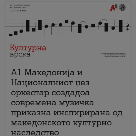
А1 Македонија и
Националниот џез
оркестар создадоа
современа музичка
приказна инспирирана од
македонското културно
наследство