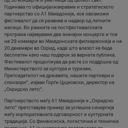
од 36 концерти и уметници од целиот свет.
Годинава го официјализиравме и стратегиското
партнерство со А1 Македонија, кое овозможи
фестивалот да се развива и надвор од летните
месеци. Во рамките на постфестивалската
програма најавуваме два значајни концерти и тоа
на 29 ноември во Македонската филхармонија и на
20 декември во Охрид, каде што влезот ќе биде
бесплатен како наш подарок за верната публика.
Фестивалот продолжува да расте со поддршка од
Министерството за култура и туризам,
Претседателот на државата, нашите партнери и
спонзори“, изјави Ѓорѓи Цуцковски, директор на
„Охридско лето“.
Партнерството меѓу A1 Македонија и „Охридско
лето“ претставува пример за успешна синергија
меѓу корпоративната одговорност и културната
традиција. Со финансиска, логистичка и техничка