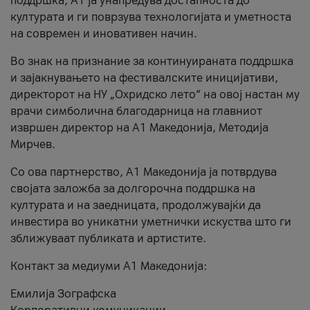
поддршка, A1 ја унапредува достапноста до
културата и ги поврзува технологијата и уметноста
на современ и иновативен начин.
Во знак на признание за континуираната поддршка
и зајакнувањето на фестивалските иницијативи,
директорот на НУ „Охридско лето“ на овој настан му
врачи симболична благодарница на главниот
извршен директор на A1 Македонија, Методија
Мирчев.
Со ова партнерство, A1 Македонија ја потврдува
својата заложба за долгорочна поддршка на
културата и на заедницата, продолжувајќи да
инвестира во уникатни уметнички искуства што ги
зближуваат публиката и артистите.
Контакт за медиуми А1 Македонија:
Емилија Зографска