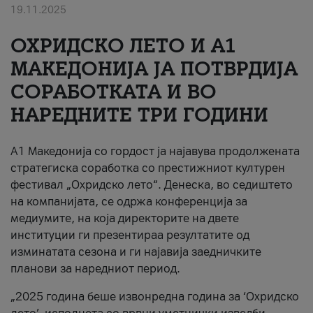
19.11.2025
За нас
ОХРИДСКО ЛЕТО И A1
#ПодобарОнлајн
МАКЕДОНИЈА ЈА ПОТВРДИЈА
СОРАБОТКАТА И ВО
НАРЕДНИТЕ ТРИ ГОДИНИ
A1 Македонија со гордост ја најавува продолжената
стратегиска соработка со престижниот културен
фестивал „Охридско лето“. Денеска, во седиштето
на компанијата, се одржа конференција за
медиумите, на која директорите на двете
институции ги презентираа резултатите од
изминатата сезона и ги најавија заедничките
планови за наредниот период.
„2025 година беше извонредна година за ‘Охридско