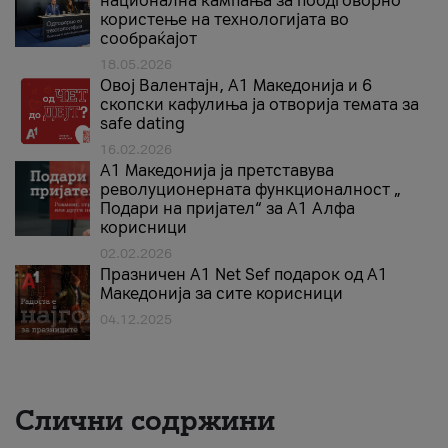
национална кампања за поодговорно
користење на технологијата во
сообраќајот
18.05.2026
Овој Валентајн, A1 Македонија и 6
скопски кафулиња ја отворија темата за
safe dating
16.02.2026
А1 Македонија ја претставува
револуционерната функционалност „
Подари на пријател“ за А1 Алфа
корисници
02.02.2026
Празничен A1 Net Sеf подарок од А1
Македонија за сите корисници
04.12.2025
Слични содржини