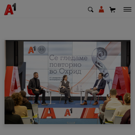
МК
EN
SQ
Приватни
Деловни
Поддршка
Надополни кредит
Плати сметка