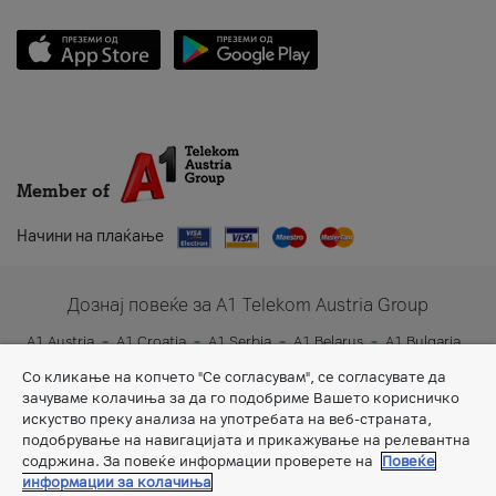
Member of
Начини на плаќање
Дознај повеќе за A1 Telekom Austria Group
A1 Austria
A1 Croatia
A1 Serbia
A1 Belarus
A1 Bulgaria
A1 Slovenia
A1 Digital
Со кликање на копчето "Се согласувам", се согласувате да
зачуваме колачиња за да го подобриме Вашето корисничко
искуство преку анализа на употребата на веб-страната,
подобрување на навигацијата и прикажување на релевантна
содржина. За повеќе информации проверете на
Повеќе
информации за колачиња