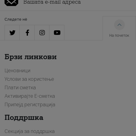
Следете нè
На почеток
Брзи линкови
Ценовници
Услови за користење
Плати сметка
Активирајте Е-сметка
Припејд регистрација
Поддршка
Секција за поддршка