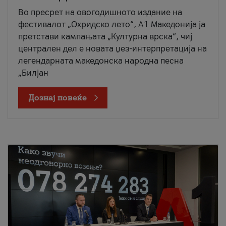
Во пресрет на овогодишното издание на
фестивалот „Охридско лето“, А1 Македонија ја
претстави кампањата „Културна врска“, чиј
централен дел е новата џез-интерпретација на
легендарната македонска народна песна
„Билјан
Дознај повеќе