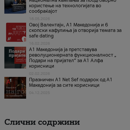
национална кампања за поодговорно
користење на технологијата во
сообраќајот
18.05.2026
Овој Валентајн, A1 Македонија и 6
скопски кафулиња ја отворија темата за
safe dating
16.02.2026
А1 Македонија ја претставува
револуционерната функционалност „
Подари на пријател“ за А1 Алфа
корисници
02.02.2026
Празничен A1 Net Sеf подарок од А1
Македонија за сите корисници
04.12.2025
Слични содржини