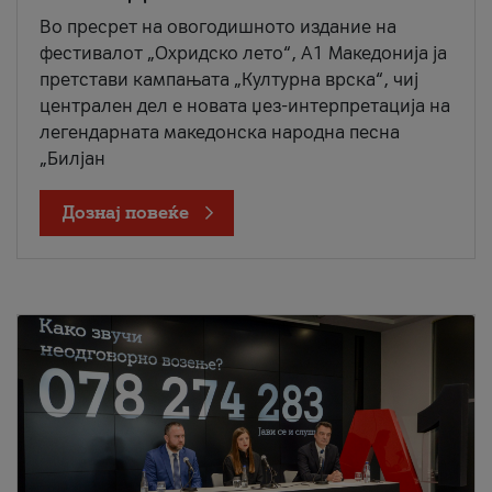
Во пресрет на овогодишното издание на
фестивалот „Охридско лето“, А1 Македонија ја
претстави кампањата „Културна врска“, чиј
централен дел е новата џез-интерпретација на
легендарната македонска народна песна
„Билјан
Дознај повеќе