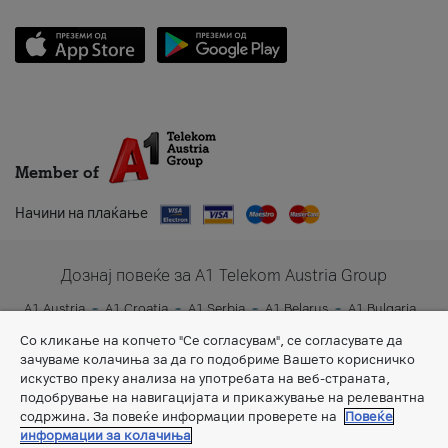
Member of
Начини на плаќање
Дознај повеќе за A1 Telekom Austria Group
A1 Austria
A1 Croatia
A1 Serbia
A1 Belarus
A1 Bulgaria
A1 Slovenia
A1 Digital
Со кликање на копчето "Се согласувам", се согласувате да
зачуваме колачиња за да го подобриме Вашето корисничко
искуство преку анализа на употребата на веб-страната,
подобрување на навигацијата и прикажување на релевантна
содржина. За повеќе информации проверете на
Повеќе
информации за колачиња