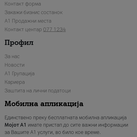
Контакт форма
Закажи бизнис состанок
A1 Продажни места
Контакт центар
077 1234
Профил
За нас
Новости
А1 Групација
Кариера
Заштита на лични податоци
Мобилна апликација
Единствено преку бесплатната мобилна апликација
Мојот A1
имате пристап до сите важни информации
за Вашите A1 услуги, во било кое време.