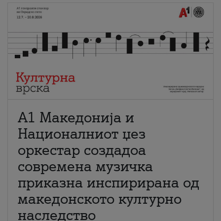
А1 Македонија и
Националниот џез
оркестар создадоа
современа музичка
приказна инспирирана од
македонското културно
наследство