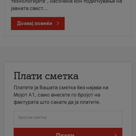
технологијата“, насочена кон подигнување на
јавната свест...
Дознај повеќе
Плати сметка
Платете ја Вашата сметка без најава на
Мојот А1, само внесете го бројот на
фактурата што сакате да ја платите.
Број на сметка
Плати