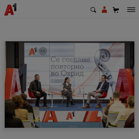
МК
EN
SQ
Приватни
Деловни
Поддршка
Надополни кредит
Плати сметка