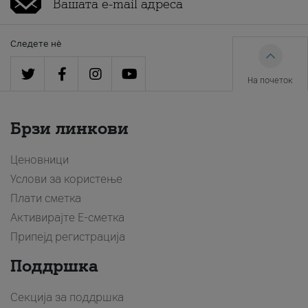
Следете нè
На почеток
Брзи линкови
Ценовници
Услови за користење
Плати сметка
Активирајте Е-сметка
Припејд регистрација
Поддршка
Секција за поддршка