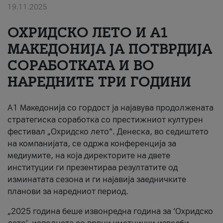
19.11.2025
За нас
ОХРИДСКО ЛЕТО И A1
#ПодобарОнлајн
МАКЕДОНИЈА ЈА ПОТВРДИЈА
СОРАБОТКАТА И ВО
НАРЕДНИТЕ ТРИ ГОДИНИ
A1 Македонија со гордост ја најавува продолжената
стратегиска соработка со престижниот културен
фестивал „Охридско лето“. Денеска, во седиштето
на компанијата, се одржа конференција за
медиумите, на која директорите на двете
институции ги презентираа резултатите од
изминатата сезона и ги најавија заедничките
планови за наредниот период.
„2025 година беше извонредна година за ‘Охридско