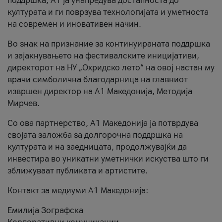
поддршка, A1 ја унапредува достапноста до
културата и ги поврзува технологијата и уметноста
на современ и иновативен начин.
Во знак на признание за континуираната поддршка
и зајакнувањето на фестивалските иницијативи,
директорот на НУ „Охридско лето“ на овој настан му
врачи симболична благодарница на главниот
извршен директор на A1 Македонија, Методија
Мирчев.
Со ова партнерство, A1 Македонија ја потврдува
својата заложба за долгорочна поддршка на
културата и на заедницата, продолжувајќи да
инвестира во уникатни уметнички искуства што ги
зближуваат публиката и артистите.
Контакт за медиуми А1 Македонија:
Емилија Зографска