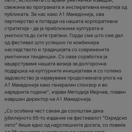
лето’, исполнета со врвни уметнички изведби,
свежина во програмата и инспиративна енергија од
публиката. За нас како A1 Македонија, ова
партнерство е потврда на нашата корпоративна
стратегија – да ја приближиме културата и
уметноста до сите граѓани. Горди сме што сме дел
од фестивал што успешно ги комбинира
наследството и традицијата со современите
уметнички тенденции. Со оваа соработка ја
зацврстуваме нашата визија за долгорочна
поддршка на културните иницијативи и со големо
задоволство ја најавуваме продолжената улога на
A1 Македонија како генерален спонзор и во
наредните години“, изјави Методија Мирчев, главен
извршен директор на A1 Македонија.
„Со особена чест сакам да соопштам дека
јубилејното 65-то издание на фестивалот “Охридско
лето” беше едно од најуспешните досега, со повеќе