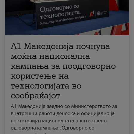
A1 Македонија почнува
моќна национална
кампања за поодговорно
користење на
технологијата во
сообраќајот
A1 Македонија заедно со Министерството за
внатрешни работи денеска и официјално ја
претставија националната општествено
одговорна кампања „Одговорно со