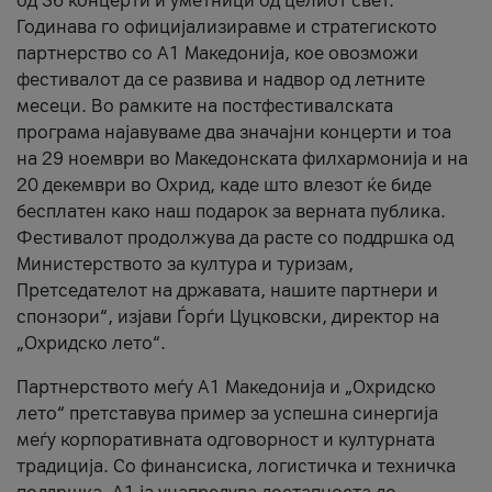
од 36 концерти и уметници од целиот свет.
Годинава го официјализиравме и стратегиското
партнерство со А1 Македонија, кое овозможи
фестивалот да се развива и надвор од летните
месеци. Во рамките на постфестивалската
програма најавуваме два значајни концерти и тоа
на 29 ноември во Македонската филхармонија и на
20 декември во Охрид, каде што влезот ќе биде
бесплатен како наш подарок за верната публика.
Фестивалот продолжува да расте со поддршка од
Министерството за култура и туризам,
Претседателот на државата, нашите партнери и
спонзори“, изјави Ѓорѓи Цуцковски, директор на
„Охридско лето“.
Партнерството меѓу A1 Македонија и „Охридско
лето“ претставува пример за успешна синергија
меѓу корпоративната одговорност и културната
традиција. Со финансиска, логистичка и техничка