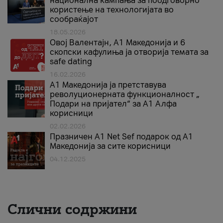
национална кампања за поодговорно
користење на технологијата во
сообраќајот
18.05.2026
Овој Валентајн, A1 Македонија и 6
скопски кафулиња ја отворија темата за
safe dating
16.02.2026
А1 Македонија ја претставува
револуционерната функционалност „
Подари на пријател“ за А1 Алфа
корисници
02.02.2026
Празничен A1 Net Sеf подарок од А1
Македонија за сите корисници
04.12.2025
Слични содржини