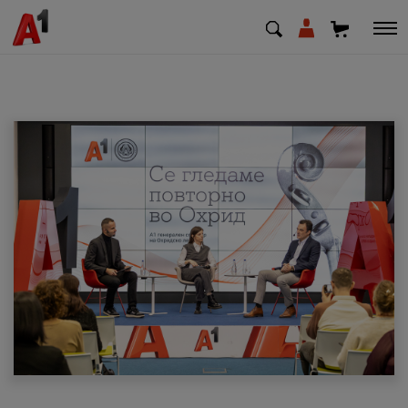
МК
EN
SQ
Приватни
Деловни
Поддршка
Надополни кредит
Плати сметка