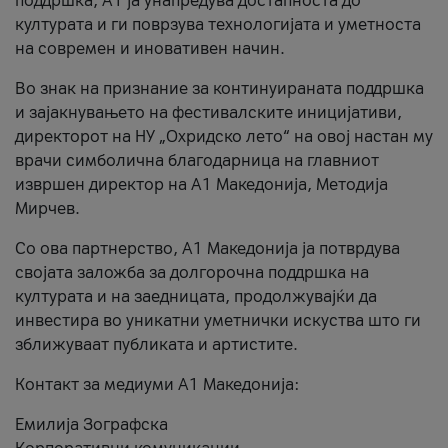
поддршка, A1 ја унапредува достапноста до
културата и ги поврзува технологијата и уметноста
на современ и иновативен начин.
Во знак на признание за континуираната поддршка
и зајакнувањето на фестивалските иницијативи,
директорот на НУ „Охридско лето“ на овој настан му
врачи симболична благодарница на главниот
извршен директор на A1 Македонија, Методија
Мирчев.
Со ова партнерство, A1 Македонија ја потврдува
својата заложба за долгорочна поддршка на
културата и на заедницата, продолжувајќи да
инвестира во уникатни уметнички искуства што ги
зближуваат публиката и артистите.
Контакт за медиуми А1 Македонија:
Емилија Зографска