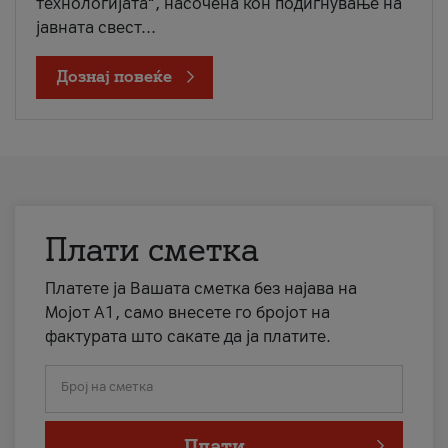
технологијата“, насочена кон подигнување на
јавната свест...
Дознај повеќе
Плати сметка
Платете ја Вашата сметка без најава на
Мојот А1, само внесете го бројот на
фактурата што сакате да ја платите.
Број на сметка
Плати