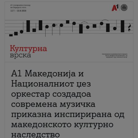
А1 Македонија и
Националниот џез
оркестар создадоа
современа музичка
приказна инспирирана од
македонското културно
наследство