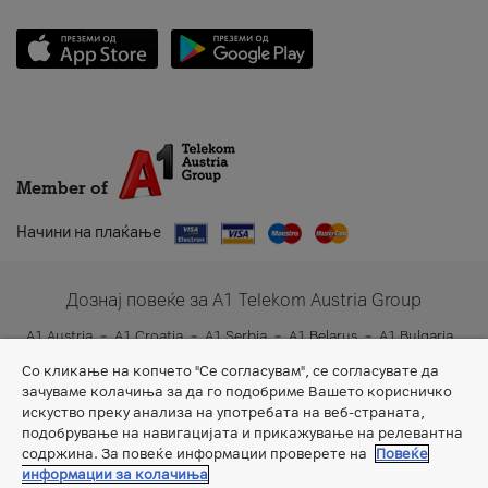
Member of
Начини на плаќање
Дознај повеќе за A1 Telekom Austria Group
A1 Austria
A1 Croatia
A1 Serbia
A1 Belarus
A1 Bulgaria
A1 Slovenia
A1 Digital
Со кликање на копчето "Се согласувам", се согласувате да
зачуваме колачиња за да го подобриме Вашето корисничко
искуство преку анализа на употребата на веб-страната,
подобрување на навигацијата и прикажување на релевантна
содржина. За повеќе информации проверете на
Повеќе
информации за колачиња