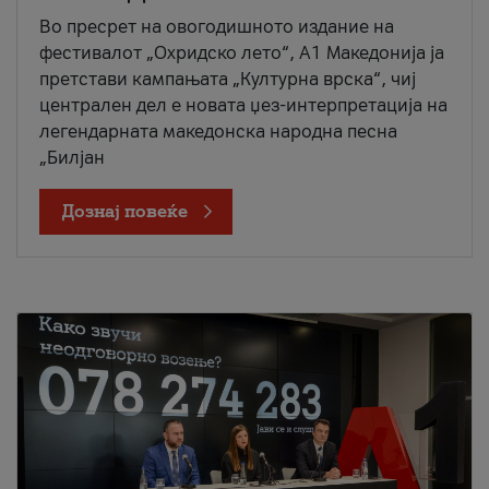
Во пресрет на овогодишното издание на
фестивалот „Охридско лето“, А1 Македонија ја
претстави кампањата „Културна врска“, чиј
централен дел е новата џез-интерпретација на
легендарната македонска народна песна
„Билјан
Дознај повеќе