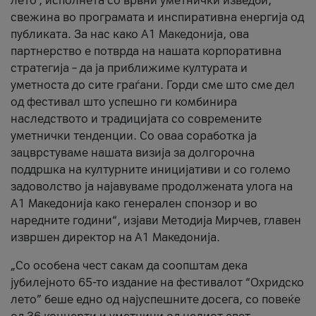
лето’, исполнета со врвни уметнички изведби,
свежина во програмата и инспиративна енергија од
публиката. За нас како A1 Македонија, ова
партнерство е потврда на нашата корпоративна
стратегија – да ја приближиме културата и
уметноста до сите граѓани. Горди сме што сме дел
од фестивал што успешно ги комбинира
наследството и традицијата со современите
уметнички тенденции. Со оваа соработка ја
зацврстуваме нашата визија за долгорочна
поддршка на културните иницијативи и со големо
задоволство ја најавуваме продолжената улога на
A1 Македонија како генерален спонзор и во
наредните години“, изјави Методија Мирчев, главен
извршен директор на A1 Македонија.
„Со особена чест сакам да соопштам дека
јубилејното 65-то издание на фестивалот “Охридско
лето” беше едно од најуспешните досега, со повеќе