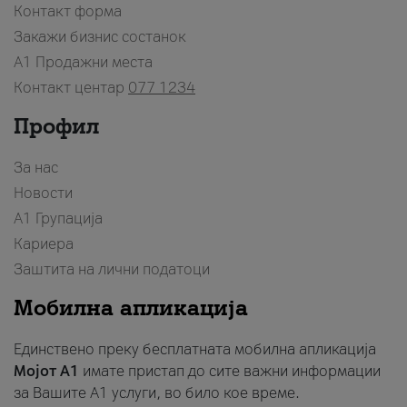
Контакт форма
Закажи бизнис состанок
A1 Продажни места
Контакт центар
077 1234
Профил
За нас
Новости
А1 Групација
Кариера
Заштита на лични податоци
Мобилна апликација
Единствено преку бесплатната мобилна апликација
Мојот A1
имате пристап до сите важни информации
за Вашите A1 услуги, во било кое време.