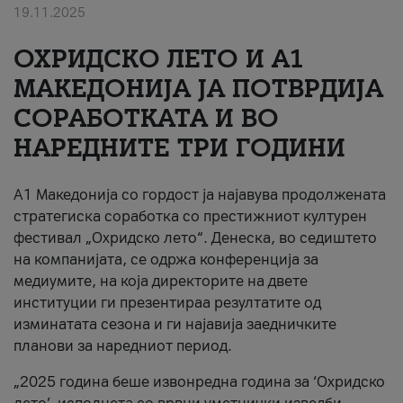
19.11.2025
За нас
ОХРИДСКО ЛЕТО И A1
#ПодобарОнлајн
МАКЕДОНИЈА ЈА ПОТВРДИЈА
СОРАБОТКАТА И ВО
НАРЕДНИТЕ ТРИ ГОДИНИ
A1 Македонија со гордост ја најавува продолжената
стратегиска соработка со престижниот културен
фестивал „Охридско лето“. Денеска, во седиштето
на компанијата, се одржа конференција за
медиумите, на која директорите на двете
институции ги презентираа резултатите од
изминатата сезона и ги најавија заедничките
планови за наредниот период.
„2025 година беше извонредна година за ‘Охридско