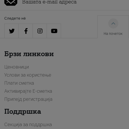
Следете нè
На почеток
Брзи линкови
Ценовници
Услови за користење
Плати сметка
Активирајте Е-сметка
Припејд регистрација
Поддршка
Секција за поддршка