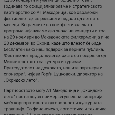
од 36 концерти и уметници од целиот свет.
Годинава го официјализиравме и стратегиското
партнерство со А1 Македонија, кое овозможи
фестивалот да се развива и надвор од летните
месеци. Во рамките на постфестивалската
програма најавуваме два значајни концерти и тоа
на 29 ноември во Македонската филхармонија и на
20 декември во Охрид, каде што влезот ќе биде
бесплатен како наш подарок за верната публика.
Фестивалот продолжува да расте со поддршка од
Министерството за култура и туризам,
Претседателот на државата, нашите партнери и
спонзори“, изјави Ѓорѓи Цуцковски, директор на
„Охридско лето“.
Партнерството меѓу A1 Македонија и „Охридско
лето“ претставува пример за успешна синергија
меѓу корпоративната одговорност и културната
традиција. Со финансиска, логистичка и техничка