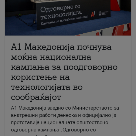
A1 Македонија почнува
моќна национална
кампања за поодговорно
користење на
технологијата во
сообраќајот
A1 Македонија заедно со Министерството за
внатрешни работи денеска и официјално ја
претставија националната општествено
одговорна кампања „Одговорно со