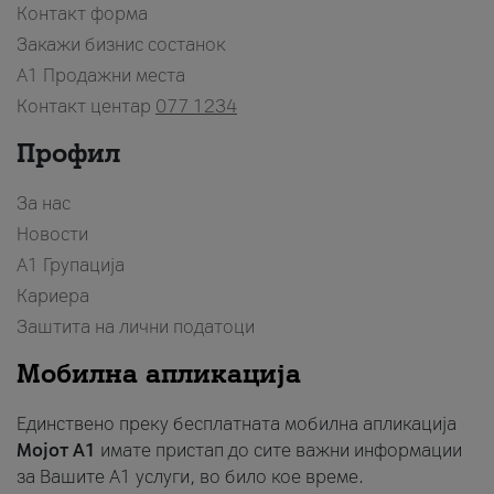
Контакт форма
Закажи бизнис состанок
A1 Продажни места
Контакт центар
077 1234
Профил
За нас
Новости
А1 Групација
Кариера
Заштита на лични податоци
Мобилна апликација
Единствено преку бесплатната мобилна апликација
Мојот A1
имате пристап до сите важни информации
за Вашите A1 услуги, во било кое време.