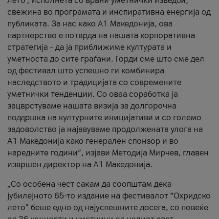
лето’, исполнета со врвни уметнички изведби,
свежина во програмата и инспиративна енергија од
публиката. За нас како A1 Македонија, ова
партнерство е потврда на нашата корпоративна
стратегија – да ја приближиме културата и
уметноста до сите граѓани. Горди сме што сме дел
од фестивал што успешно ги комбинира
наследството и традицијата со современите
уметнички тенденции. Со оваа соработка ја
зацврстуваме нашата визија за долгорочна
поддршка на културните иницијативи и со големо
задоволство ја најавуваме продолжената улога на
A1 Македонија како генерален спонзор и во
наредните години“, изјави Методија Мирчев, главен
извршен директор на A1 Македонија.
„Со особена чест сакам да соопштам дека
јубилејното 65-то издание на фестивалот “Охридско
лето” беше едно од најуспешните досега, со повеќе