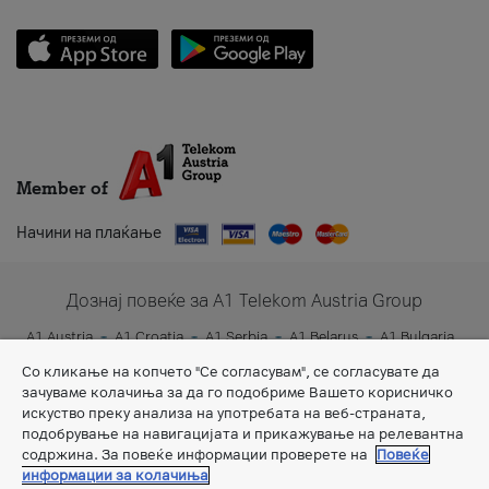
Member of
Начини на плаќање
Дознај повеќе за A1 Telekom Austria Group
A1 Austria
A1 Croatia
A1 Serbia
A1 Belarus
A1 Bulgaria
A1 Slovenia
A1 Digital
Со кликање на копчето "Се согласувам", се согласувате да
зачуваме колачиња за да го подобриме Вашето корисничко
искуство преку анализа на употребата на веб-страната,
подобрување на навигацијата и прикажување на релевантна
содржина. За повеќе информации проверете на
Повеќе
информации за колачиња