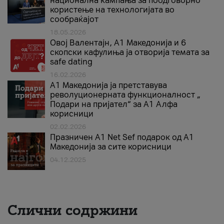
национална кампања за поодговорно
користење на технологијата во
сообраќајот
18.05.2026
Овој Валентајн, A1 Македонија и 6
скопски кафулиња ја отворија темата за
safe dating
16.02.2026
А1 Македонија ја претставува
револуционерната функционалност „
Подари на пријател“ за А1 Алфа
корисници
02.02.2026
Празничен A1 Net Sеf подарок од А1
Македонија за сите корисници
04.12.2025
Слични содржини