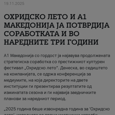
19.11.2025
За нас
ОХРИДСКО ЛЕТО И A1
#ПодобарОнлајн
МАКЕДОНИЈА ЈА ПОТВРДИЈА
СОРАБОТКАТА И ВО
НАРЕДНИТЕ ТРИ ГОДИНИ
A1 Македонија со гордост ја најавува продолжената
стратегиска соработка со престижниот културен
фестивал „Охридско лето“. Денеска, во седиштето
на компанијата, се одржа конференција за
медиумите, на која директорите на двете
институции ги презентираа резултатите од
изминатата сезона и ги најавија заедничките
планови за наредниот период.
„2025 година беше извонредна година за ‘Охридско