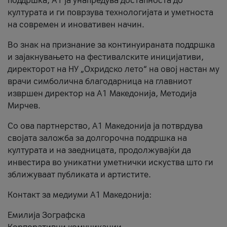
поддршка, A1 ја унапредува достапноста до
културата и ги поврзува технологијата и уметноста
на современ и иновативен начин.
Во знак на признание за континуираната поддршка
и зајакнувањето на фестивалските иницијативи,
директорот на НУ „Охридско лето“ на овој настан му
врачи симболична благодарница на главниот
извршен директор на A1 Македонија, Методија
Мирчев.
Со ова партнерство, A1 Македонија ја потврдува
својата заложба за долгорочна поддршка на
културата и на заедницата, продолжувајќи да
инвестира во уникатни уметнички искуства што ги
зближуваат публиката и артистите.
Контакт за медиуми А1 Македонија:
Емилија Зографска