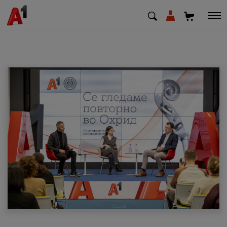
МК
EN
SQ
Приватни
Деловни
Поддршка
Надополни кредит
Плати сметка