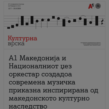
А1 Македонија и
Националниот џез
оркестар создадоа
современа музичка
приказна инспирирана од
македонското културно
наследство