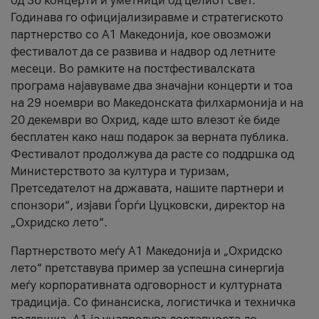
од 36 концерти и уметници од целиот свет.
Годинава го официјализиравме и стратегиското
партнерство со А1 Македонија, кое овозможи
фестивалот да се развива и надвор од летните
месеци. Во рамките на постфестивалската
програма најавуваме два значајни концерти и тоа
на 29 ноември во Македонската филхармонија и на
20 декември во Охрид, каде што влезот ќе биде
бесплатен како наш подарок за верната публика.
Фестивалот продолжува да расте со поддршка од
Министерството за култура и туризам,
Претседателот на државата, нашите партнери и
спонзори“, изјави Ѓорѓи Цуцковски, директор на
„Охридско лето“.
Партнерството меѓу A1 Македонија и „Охридско
лето“ претставува пример за успешна синергија
меѓу корпоративната одговорност и културната
традиција. Со финансиска, логистичка и техничка