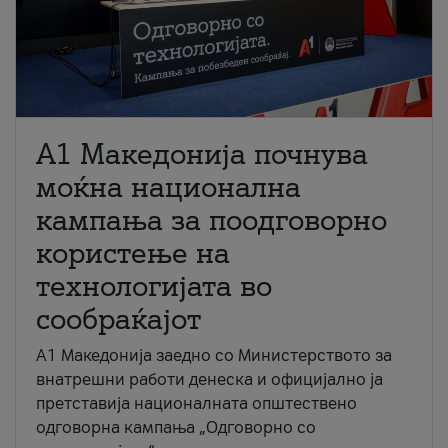
A1 Македонија почнува
моќна национална
кампања за поодговорно
користење на
технологијата во
сообраќајот
A1 Македонија заедно со Министерството за
внатрешни работи денеска и официјално ја
претставија националната општествено
одговорна кампања „Одговорно со