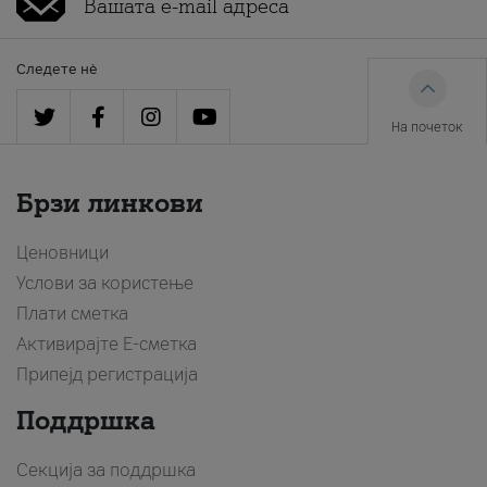
Следете нè
На почеток
Брзи линкови
Ценовници
Услови за користење
Плати сметка
Активирајте Е-сметка
Припејд регистрација
Поддршка
Секција за поддршка