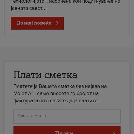
технологијата“, насочена кон подигнување на
јавната свест...
Дознај повеќе
Плати сметка
Платете ја Вашата сметка без најава на
Мојот А1, само внесете го бројот на
фактурата што сакате да ја платите.
Број на сметка
Плати