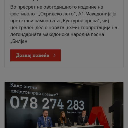
Во пресрет на овогодишното издание на
фестивалот „Охридско лето“, А1 Македонија ја
претстави кампањата „Културна врска“, чиј
централен дел е новата џез-интерпретација на
легендарната македонска народна песна
„Билјан
Дознај повеќе