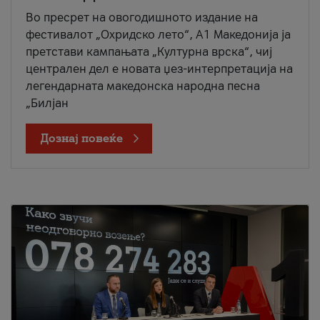
Во пресрет на овогодишното издание на
фестивалот „Охридско лето“, А1 Македонија ја
претстави кампањата „Културна врска“, чиј
централен дел е новата џез-интерпретација на
легендарната македонска народна песна
„Билјан
Дознај повеќе