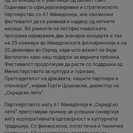
од 36 концерти и уметници од целиот свет.
Годинава го официјализиравме и стратегиското
партнерство со А1 Македонија, кое овозможи
фестивалот да се развива и надвор од летните
месеци. Во рамките на постфестивалската
програма најавуваме два значајни концерти и тоа
на 29 ноември во Македонската филхармонија и на
20 декември во Охрид, каде што влезот ќе биде
бесплатен како наш подарок за верната публика.
Фестивалот продолжува да расте со поддршка од
Министерството за култура и туризам,
Претседателот на државата, нашите партнери и
спонзори“, изјави Ѓорѓи Цуцковски, директор на
„Охридско лето“.
Партнерството меѓу A1 Македонија и „Охридско
лето“ претставува пример за успешна синергија
меѓу корпоративната одговорност и културната
традиција. Со финансиска, логистичка и техничка