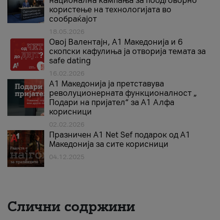
национална кампања за поодговорно
користење на технологијата во
сообраќајот
18.05.2026
Овој Валентајн, A1 Македонија и 6
скопски кафулиња ја отворија темата за
safe dating
16.02.2026
А1 Македонија ја претставува
револуционерната функционалност „
Подари на пријател“ за А1 Алфа
корисници
02.02.2026
Празничен A1 Net Sеf подарок од А1
Македонија за сите корисници
04.12.2025
Слични содржини