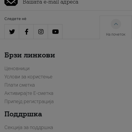
Следете нè
На почеток
Брзи линкови
Ценовници
Услови за користење
Плати сметка
Активирајте Е-сметка
Припејд регистрација
Поддршка
Секција за поддршка