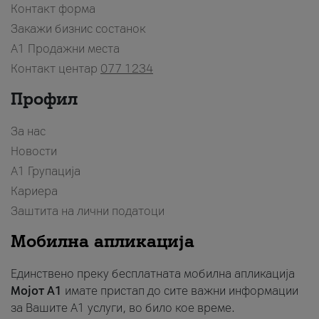
Контакт форма
Закажи бизнис состанок
A1 Продажни места
Контакт центар
077 1234
Профил
За нас
Новости
А1 Групација
Кариера
Заштита на лични податоци
Мобилна апликација
Единствено преку бесплатната мобилна апликација
Мојот A1
имате пристап до сите важни информации
за Вашите A1 услуги, во било кое време.