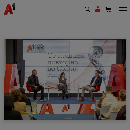
МК
EN
SQ
Приватни
Деловни
Поддршка
Надополни кредит
Плати сметка