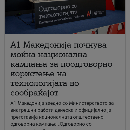
A1 Македонија почнува
моќна национална
кампања за поодговорно
користење на
технологијата во
сообраќајот
A1 Македонија заедно со Министерството за
внатрешни работи денеска и официјално ја
претставија националната општествено
одговорна кампања „Одговорно со