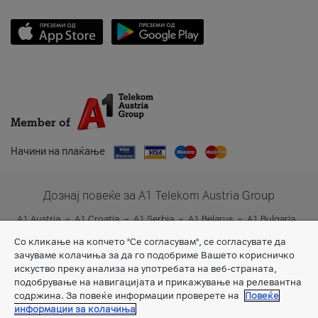
Member of
Начини на плаќање
Дознај повеќе за A1 Telekom Austria Group
A1 Austria
A1 Croatia
A1 Serbia
A1 Belarus
A1 Bulgaria
A1 Slovenia
A1 Digital
Со кликање на копчето "Се согласувам", се согласувате да
зачуваме колачиња за да го подобриме Вашето корисничко
искуство преку анализа на употребата на веб-страната,
подобрување на навигацијата и прикажување на релевантна
содржина. За повеќе информации проверете на
Повеќе
информации за колачиња