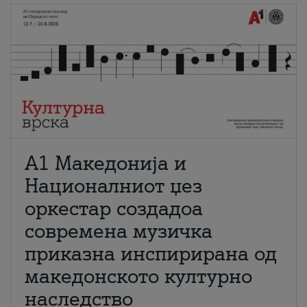
А1 Македонија и
Националниот џез
оркестар создадоа
современа музичка
приказна инспирирана од
македонското културно
наследство