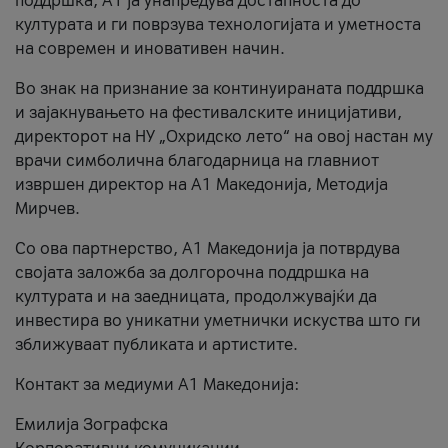
поддршка, A1 ја унапредува достапноста до
културата и ги поврзува технологијата и уметноста
на современ и иновативен начин.
Во знак на признание за континуираната поддршка
и зајакнувањето на фестивалските иницијативи,
директорот на НУ „Охридско лето“ на овој настан му
врачи симболична благодарница на главниот
извршен директор на A1 Македонија, Методија
Мирчев.
Со ова партнерство, A1 Македонија ја потврдува
својата заложба за долгорочна поддршка на
културата и на заедницата, продолжувајќи да
инвестира во уникатни уметнички искуства што ги
зближуваат публиката и артистите.
Контакт за медиуми А1 Македонија:
Емилија Зографска