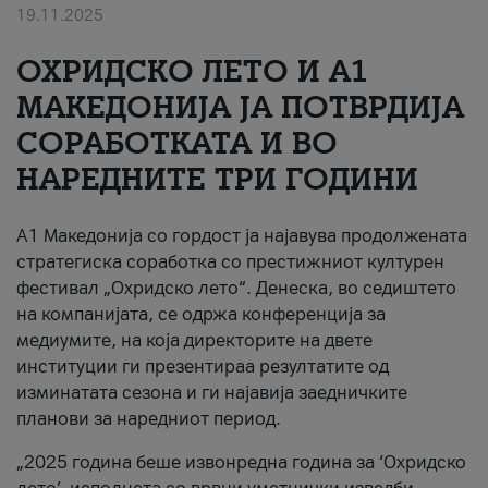
19.11.2025
За нас
ОХРИДСКО ЛЕТО И A1
#ПодобарОнлајн
МАКЕДОНИЈА ЈА ПОТВРДИЈА
СОРАБОТКАТА И ВО
НАРЕДНИТЕ ТРИ ГОДИНИ
A1 Македонија со гордост ја најавува продолжената
стратегиска соработка со престижниот културен
фестивал „Охридско лето“. Денеска, во седиштето
на компанијата, се одржа конференција за
медиумите, на која директорите на двете
институции ги презентираа резултатите од
изминатата сезона и ги најавија заедничките
планови за наредниот период.
„2025 година беше извонредна година за ‘Охридско