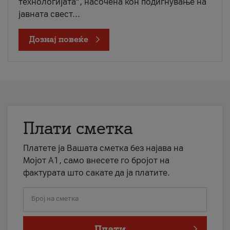
технологијата“, насочена кон подигнување на
јавната свест...
Дознај повеќе
Плати сметка
Платете ја Вашата сметка без најава на
Мојот А1, само внесете го бројот на
фактурата што сакате да ја платите.
Број на сметка
Плати