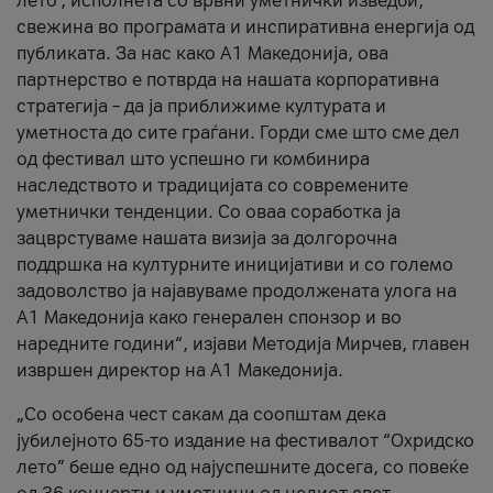
лето’, исполнета со врвни уметнички изведби,
свежина во програмата и инспиративна енергија од
публиката. За нас како A1 Македонија, ова
партнерство е потврда на нашата корпоративна
стратегија – да ја приближиме културата и
уметноста до сите граѓани. Горди сме што сме дел
од фестивал што успешно ги комбинира
наследството и традицијата со современите
уметнички тенденции. Со оваа соработка ја
зацврстуваме нашата визија за долгорочна
поддршка на културните иницијативи и со големо
задоволство ја најавуваме продолжената улога на
A1 Македонија како генерален спонзор и во
наредните години“, изјави Методија Мирчев, главен
извршен директор на A1 Македонија.
„Со особена чест сакам да соопштам дека
јубилејното 65-то издание на фестивалот “Охридско
лето” беше едно од најуспешните досега, со повеќе