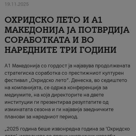
19.11.2025
За нас
ОХРИДСКО ЛЕТО И A1
#ПодобарОнлајн
МАКЕДОНИЈА ЈА ПОТВРДИЈА
СОРАБОТКАТА И ВО
НАРЕДНИТЕ ТРИ ГОДИНИ
A1 Македонија со гордост ја најавува продолжената
стратегиска соработка со престижниот културен
фестивал „Охридско лето“. Денеска, во седиштето
на компанијата, се одржа конференција за
медиумите, на која директорите на двете
институции ги презентираа резултатите од
изминатата сезона и ги најавија заедничките
планови за наредниот период.
„2025 година беше извонредна година за ‘Охридско