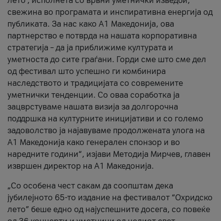
лето’, исполнета со врвни уметнички изведби,
свежина во програмата и инспиративна енергија од
публиката. За нас како A1 Македонија, ова
партнерство е потврда на нашата корпоративна
стратегија – да ја приближиме културата и
уметноста до сите граѓани. Горди сме што сме дел
од фестивал што успешно ги комбинира
наследството и традицијата со современите
уметнички тенденции. Со оваа соработка ја
зацврстуваме нашата визија за долгорочна
поддршка на културните иницијативи и со големо
задоволство ја најавуваме продолжената улога на
A1 Македонија како генерален спонзор и во
наредните години“, изјави Методија Мирчев, главен
извршен директор на A1 Македонија.
„Со особена чест сакам да соопштам дека
јубилејното 65-то издание на фестивалот “Охридско
лето” беше едно од најуспешните досега, со повеќе