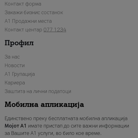
Контакт форма
Закажи бизнис состанок
A1 Продажни места
Контакт центар
077 1234
Профил
За нас
Новости
А1 Групација
Кариера
Заштита на лични податоци
Мобилна апликација
Единствено преку бесплатната мобилна апликација
Мојот A1
имате пристап до сите важни информации
за Вашите A1 услуги, во било кое време.