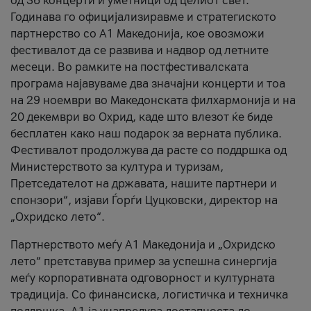
од 36 концерти и уметници од целиот свет.
Годинава го официјализиравме и стратегиското
партнерство со А1 Македонија, кое овозможи
фестивалот да се развива и надвор од летните
месеци. Во рамките на постфестивалската
програма најавуваме два значајни концерти и тоа
на 29 ноември во Македонската филхармонија и на
20 декември во Охрид, каде што влезот ќе биде
бесплатен како наш подарок за верната публика.
Фестивалот продолжува да расте со поддршка од
Министерството за култура и туризам,
Претседателот на државата, нашите партнери и
спонзори“, изјави Ѓорѓи Цуцковски, директор на
„Охридско лето“.
Партнерството меѓу A1 Македонија и „Охридско
лето“ претставува пример за успешна синергија
меѓу корпоративната одговорност и културната
традиција. Со финансиска, логистичка и техничка