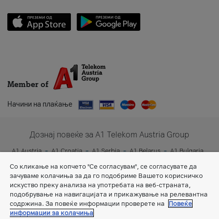
Member of
Начини на плаќање
Дознај повеќе за A1 Telekom Austria Group
A1 Austria
A1 Croatia
A1 Serbia
A1 Belarus
A1 Bulgaria
A1 Slovenia
A1 Digital
Со кликање на копчето "Се согласувам", се согласувате да
зачуваме колачиња за да го подобриме Вашето корисничко
искуство преку анализа на употребата на веб-страната,
подобрување на навигацијата и прикажување на релевантна
содржина. За повеќе информации проверете на
Повеќе
информации за колачиња