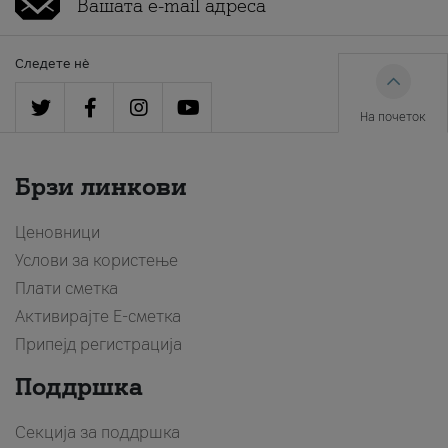
Следете нè
На почеток
Брзи линкови
Ценовници
Услови за користење
Плати сметка
Активирајте Е-сметка
Припејд регистрација
Поддршка
Секција за поддршка