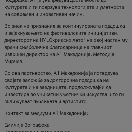
поддршка, A1 ја унапредува достапноста до
културата и ги поврзува технологијата и уметноста
на современ и иновативен начин.
Во знак на признание за континуираната поддршка
и зајакнувањето на фестивалските иницијативи,
директорот на НУ „Охридско лето“ на овој настан му
врачи симболична благодарница на главниот
извршен директор на A1 Македонија, Методија
Мирчев.
Со ова партнерство, A1 Македонија ја потврдува
својата заложба за долгорочна поддршка на
културата и на заедницата, продолжувајќи да
инвестира во уникатни уметнички искуства што ги
зближуваат публиката и артистите.
Контакт за медиуми А1 Македонија:
Емилија Зографска