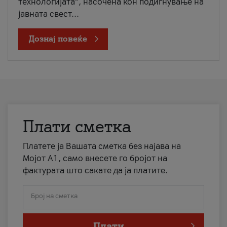
технологијата“, насочена кон подигнување на
јавната свест...
Дознај повеќе
Плати сметка
Платете ја Вашата сметка без најава на
Мојот А1, само внесете го бројот на
фактурата што сакате да ја платите.
Број на сметка
Плати