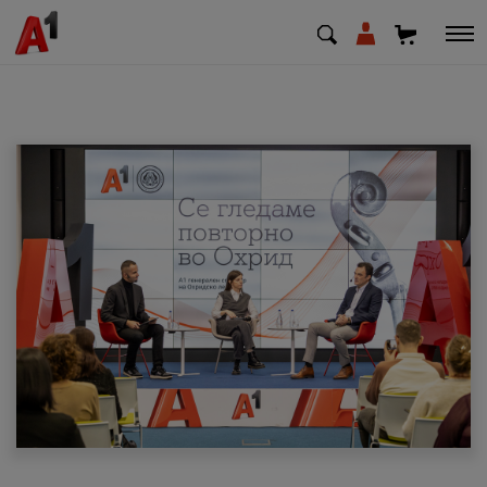
МК
EN
SQ
Приватни
Деловни
Поддршка
Надополни кредит
Плати сметка