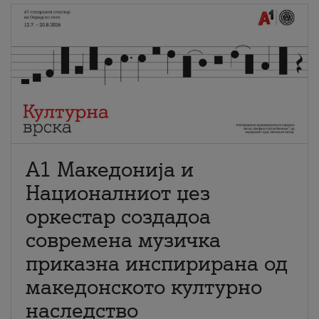
А1 Македонија и
Националниот џез
оркестар создадоа
современа музичка
приказна инспирирана од
македонското културно
наследство