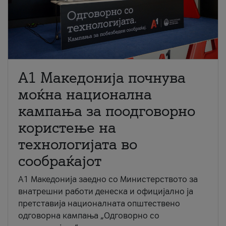
A1 Македонија почнува
моќна национална
кампања за поодговорно
користење на
технологијата во
сообраќајот
A1 Македонија заедно со Министерството за
внатрешни работи денеска и официјално ја
претставија националната општествено
одговорна кампања „Одговорно со