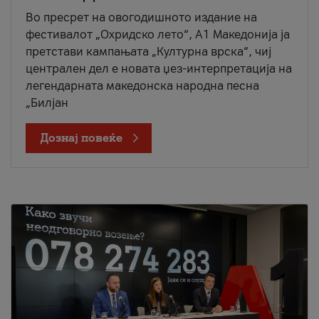
Во пресрет на овогодишното издание на
фестивалот „Охридско лето“, А1 Македонија ја
претстави кампањата „Културна врска“, чиј
централен дел е новата џез-интерпретација на
легендарната македонска народна песна
„Билјан
Дознај повеќе