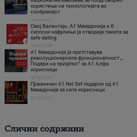
национална кампања за поодговорно
користење на технологијата во
сообраќајот
18.05.2026
Овој Валентајн, A1 Македонија и 6
скопски кафулиња ја отворија темата за
safe dating
16.02.2026
А1 Македонија ја претставува
револуционерната функционалност „
Подари на пријател“ за А1 Алфа
корисници
02.02.2026
Празничен A1 Net Sеf подарок од А1
Македонија за сите корисници
04.12.2025
Слични содржини