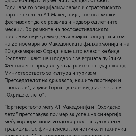
од 36 концерти и уметници од целиот свет.
Годинава го официјализиравме и стратегиското
партнерство со А1 Македонија, кое овозможи
фестивалот да се развива и надвор од летните
месеци. Во рамките на постфестивалската
програма најавуваме два значајни концерти и тоа
на 29 ноември во Македонската филхармонија и на
20 декември во Охрид, каде што влезот ќе биде
бесплатен како наш подарок за верната публика.
Фестивалот продолжува да расте со поддршка од
Министерството за култура и туризам,
Претседателот на државата, нашите партнери и
спонзори“, изјави Ѓорѓи Цуцковски, директор на
„Охридско лето“.
Партнерството меѓу A1 Македонија и „Охридско
лето“ претставува пример за успешна синергија
меѓу корпоративната одговорност и културната
традиција. Со финансиска, логистичка и техничка