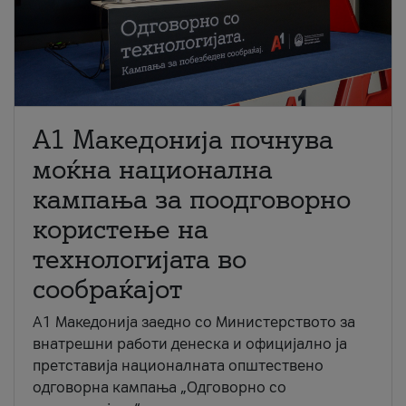
A1 Македонија почнува
моќна национална
кампања за поодговорно
користење на
технологијата во
сообраќајот
A1 Македонија заедно со Министерството за
внатрешни работи денеска и официјално ја
претставија националната општествено
одговорна кампања „Одговорно со