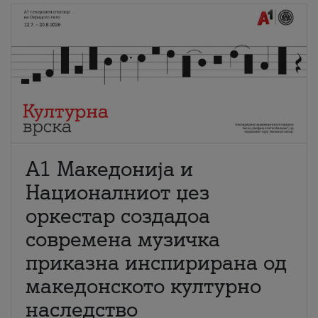
А1 Македонија и
Националниот џез
оркестар создадоа
современа музичка
приказна инспирирана од
македонското културно
наследство