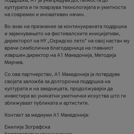
поддршка, A1 ја унапредува достапноста до
културата и ги поврзува технологијата и уметноста
на современ и иновативен начин.
Во знак на признание за континуираната поддршка
и зајакнувањето на фестивалските иницијативи,
директорот на НУ „Охридско лето“ на овој настан му
врачи симболична благодарница на главниот
извршен директор на A1 Македонија, Методија
Мирчев.
Со ова партнерство, A1 Македонија ја потврдува
својата заложба за долгорочна поддршка на
културата и на заедницата, продолжувајќи да
инвестира во уникатни уметнички искуства што ги
зближуваат публиката и артистите.
Контакт за медиуми А1 Македонија:
Емилија Зографска