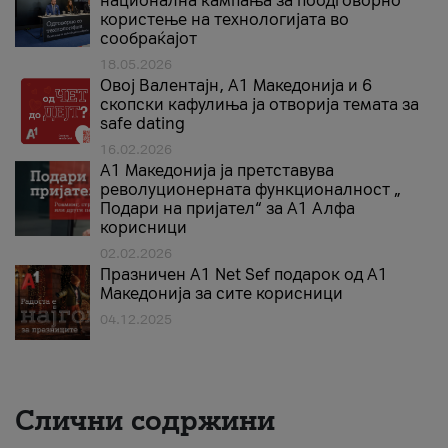
национална кампања за поодговорно
користење на технологијата во
сообраќајот
18.05.2026
Овој Валентајн, A1 Македонија и 6
скопски кафулиња ја отворија темата за
safe dating
16.02.2026
А1 Македонија ја претставува
револуционерната функционалност „
Подари на пријател“ за А1 Алфа
корисници
02.02.2026
Празничен A1 Net Sеf подарок од А1
Македонија за сите корисници
04.12.2025
Слични содржини