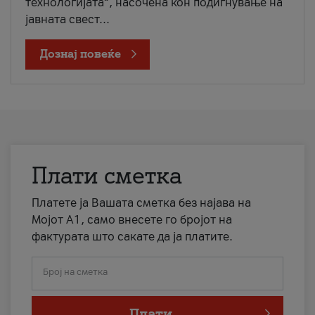
технологијата“, насочена кон подигнување на
јавната свест...
Дознај повеќе
Плати сметка
Платете ја Вашата сметка без најава на
Мојот А1, само внесете го бројот на
фактурата што сакате да ја платите.
Број на сметка
Плати