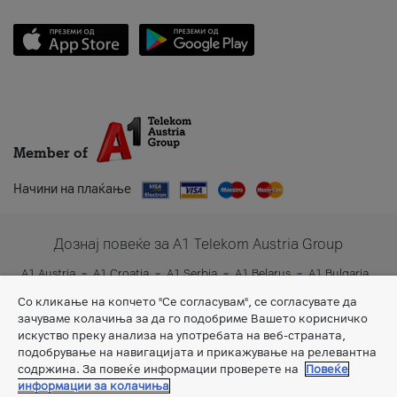
Member of
Начини на плаќање
Дознај повеќе за A1 Telekom Austria Group
A1 Austria
A1 Croatia
A1 Serbia
A1 Belarus
A1 Bulgaria
A1 Slovenia
A1 Digital
Со кликање на копчето "Се согласувам", се согласувате да
зачуваме колачиња за да го подобриме Вашето корисничко
искуство преку анализа на употребата на веб-страната,
подобрување на навигацијата и прикажување на релевантна
содржина. За повеќе информации проверете на
Повеќе
информации за колачиња