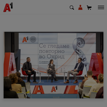
МК
EN
SQ
Приватни
Деловни
Поддршка
Надополни кредит
Плати сметка