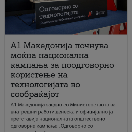
A1 Македонија почнува
моќна национална
кампања за поодговорно
користење на
технологијата во
сообраќајот
A1 Македонија заедно со Министерството за
внатрешни работи денеска и официјално ја
претставија националната општествено
одговорна кампања „Одговорно со