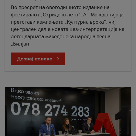
Во пресрет на овогодишното издание на
фестивалот „Охридско лето“, А1 Македонија ја
претстави кампањата „Културна врска“, чиј
централен дел е новата џез-интерпретација на
легендарната македонска народна песна
„Билјан
Дознај повеќе