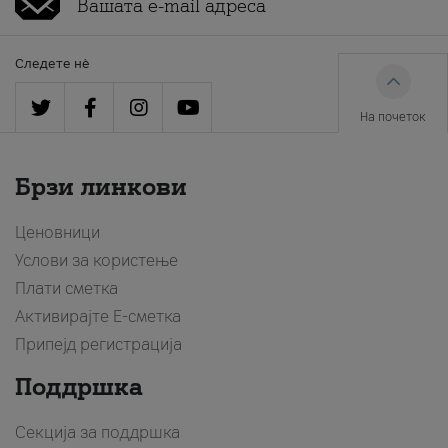
Следете нè
На почеток
Брзи линкови
Ценовници
Услови за користење
Плати сметка
Активирајте Е-сметка
Припејд регистрација
Поддршка
Секција за поддршка