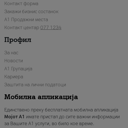
Контакт форма
Закажи бизнис состанок
A1 Продажни места
Контакт центар
077 1234
Профил
За нас
Новости
А1 Групација
Кариера
Заштита на лични податоци
Мобилна апликација
Единствено преку бесплатната мобилна апликација
Мојот A1
имате пристап до сите важни информации
за Вашите A1 услуги, во било кое време.