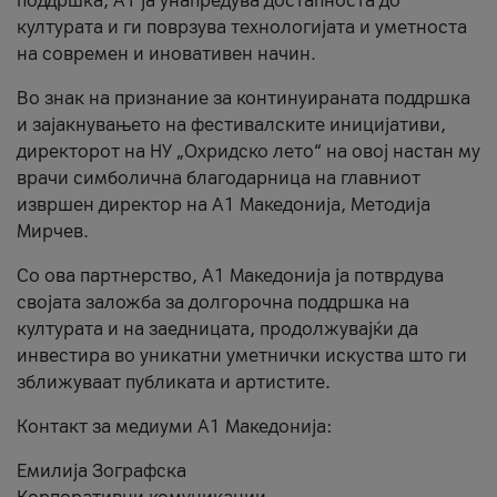
поддршка, A1 ја унапредува достапноста до
културата и ги поврзува технологијата и уметноста
на современ и иновативен начин.
Во знак на признание за континуираната поддршка
и зајакнувањето на фестивалските иницијативи,
директорот на НУ „Охридско лето“ на овој настан му
врачи симболична благодарница на главниот
извршен директор на A1 Македонија, Методија
Мирчев.
Со ова партнерство, A1 Македонија ја потврдува
својата заложба за долгорочна поддршка на
културата и на заедницата, продолжувајќи да
инвестира во уникатни уметнички искуства што ги
зближуваат публиката и артистите.
Контакт за медиуми А1 Македонија:
Емилија Зографска