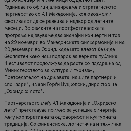
од 36 концерти и уметници од целиот свет.
Годинава го официјализиравме и стратегиското
партнерство со А1 Македонија, кое овозможи
фестивалот да се развива и надвор од летните
месеци. Во рамките на постфестивалската
програма најавуваме два значајни концерти и тоа
на 29 ноември во Македонската филхармонија и на
20 декември во Охрид, каде што влезот ќе биде
бесплатен како наш подарок за верната публика.
Фестивалот продолжува да расте со поддршка од
Министерството за култура и туризам,
Претседателот на државата, нашите партнери и
спонзори“, изјави Ѓорѓи Цуцковски, директор на
„Охридско лето“.
Партнерството меѓу A1 Македонија и „Охридско
лето“ претставува пример за успешна синергија
меѓу корпоративната одговорност и културната
традиција. Со финансиска, логистичка и техничка