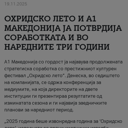
19.11.2025
За нас
ОХРИДСКО ЛЕТО И A1
#ПодобарОнлајн
МАКЕДОНИЈА ЈА ПОТВРДИЈА
СОРАБОТКАТА И ВО
НАРЕДНИТЕ ТРИ ГОДИНИ
A1 Македонија со гордост ја најавува продолжената
стратегиска соработка со престижниот културен
фестивал „Охридско лето“. Денеска, во седиштето
на компанијата, се одржа конференција за
медиумите, на која директорите на двете
институции ги презентираа резултатите од
изминатата сезона и ги најавија заедничките
планови за наредниот период.
„2025 година беше извонредна година за ‘Охридско