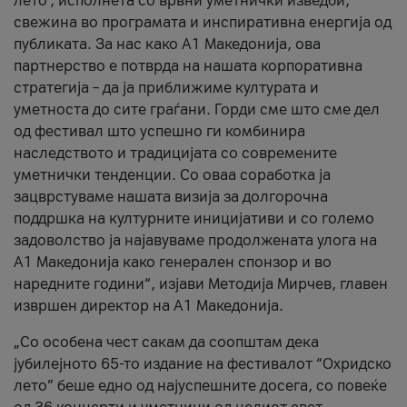
лето’, исполнета со врвни уметнички изведби,
свежина во програмата и инспиративна енергија од
публиката. За нас како A1 Македонија, ова
партнерство е потврда на нашата корпоративна
стратегија – да ја приближиме културата и
уметноста до сите граѓани. Горди сме што сме дел
од фестивал што успешно ги комбинира
наследството и традицијата со современите
уметнички тенденции. Со оваа соработка ја
зацврстуваме нашата визија за долгорочна
поддршка на културните иницијативи и со големо
задоволство ја најавуваме продолжената улога на
A1 Македонија како генерален спонзор и во
наредните години“, изјави Методија Мирчев, главен
извршен директор на A1 Македонија.
„Со особена чест сакам да соопштам дека
јубилејното 65-то издание на фестивалот “Охридско
лето” беше едно од најуспешните досега, со повеќе