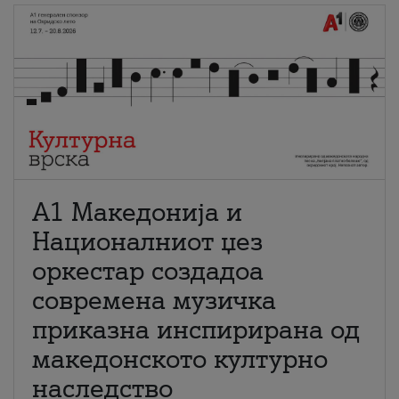
А1 Македонија и
Националниот џез
оркестар создадоа
современа музичка
приказна инспирирана од
македонското културно
наследство