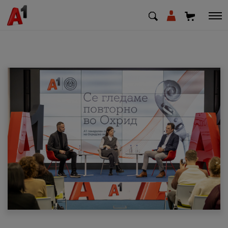
МК
EN
SQ
Приватни
Деловни
Поддршка
Надополни кредит
Плати сметка