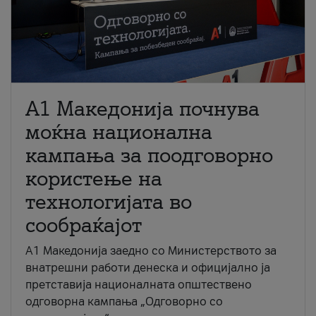
A1 Македонија почнува
моќна национална
кампања за поодговорно
користење на
технологијата во
сообраќајот
A1 Македонија заедно со Министерството за
внатрешни работи денеска и официјално ја
претставија националната општествено
одговорна кампања „Одговорно со