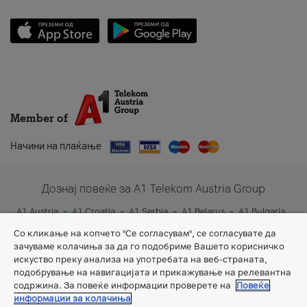
Member of
Начини на плаќање
Дознај повеќе за A1 Telekom Austria Group
A1 Austria
A1 Croatia
A1 Serbia
A1 Belarus
A1 Bulgaria
A1 Slovenia
A1 Digital
Со кликање на копчето "Се согласувам", се согласувате да
зачуваме колачиња за да го подобриме Вашето корисничко
искуство преку анализа на употребата на веб-страната,
подобрување на навигацијата и прикажување на релевантна
содржина. За повеќе информации проверете на
Повеќе
информации за колачиња