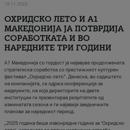
19.11.2025
За нас
ОХРИДСКО ЛЕТО И A1
#ПодобарОнлајн
МАКЕДОНИЈА ЈА ПОТВРДИЈА
СОРАБОТКАТА И ВО
НАРЕДНИТЕ ТРИ ГОДИНИ
A1 Македонија со гордост ја најавува продолжената
стратегиска соработка со престижниот културен
фестивал „Охридско лето“. Денеска, во седиштето
на компанијата, се одржа конференција за
медиумите, на која директорите на двете
институции ги презентираа резултатите од
изминатата сезона и ги најавија заедничките
планови за наредниот период.
„2025 година беше извонредна година за ‘Охридско