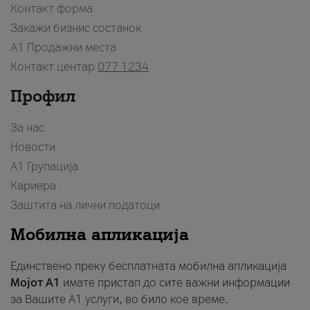
Контакт форма
Закажи бизнис состанок
A1 Продажни места
Контакт центар
077 1234
Профил
За нас
Новости
А1 Групација
Кариера
Заштита на лични податоци
Мобилна апликација
Единствено преку бесплатната мобилна апликација
Мојот A1
имате пристап до сите важни информации
за Вашите A1 услуги, во било кое време.