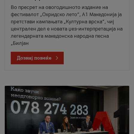
Во пресрет на овогодишното издание на
фестивалот „Охридско лето“, А1 Македонија ја
претстави кампањата „Културна врска“, чиј
централен дел е новата џез-интерпретација на
легендарната македонска народна песна
„Билјан
Дознај повеќе