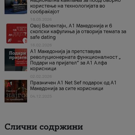
национална кампања за поодговорно
користење на технологијата во
сообраќајот
18.05.2026
Овој Валентајн, A1 Македонија и 6
скопски кафулиња ја отворија темата за
safe dating
16.02.2026
А1 Македонија ја претставува
револуционерната функционалност „
Подари на пријател“ за А1 Алфа
корисници
02.02.2026
Празничен A1 Net Sеf подарок од А1
Македонија за сите корисници
04.12.2025
Слични содржини