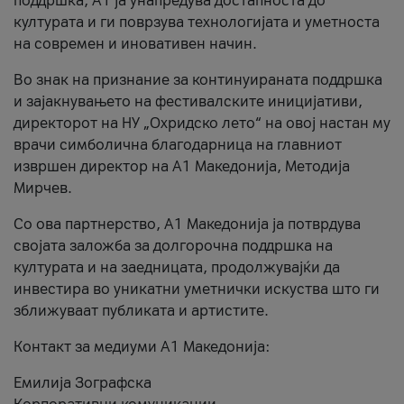
поддршка, A1 ја унапредува достапноста до
културата и ги поврзува технологијата и уметноста
на современ и иновативен начин.
Во знак на признание за континуираната поддршка
и зајакнувањето на фестивалските иницијативи,
директорот на НУ „Охридско лето“ на овој настан му
врачи симболична благодарница на главниот
извршен директор на A1 Македонија, Методија
Мирчев.
Со ова партнерство, A1 Македонија ја потврдува
својата заложба за долгорочна поддршка на
културата и на заедницата, продолжувајќи да
инвестира во уникатни уметнички искуства што ги
зближуваат публиката и артистите.
Контакт за медиуми А1 Македонија:
Емилија Зографска