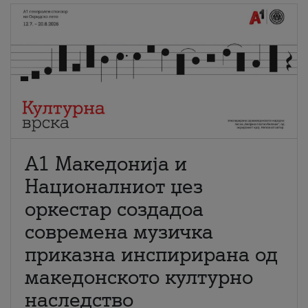
А1 Македонија и
Националниот џез
оркестар создадоа
современа музичка
приказна инспирирана од
македонското културно
наследство