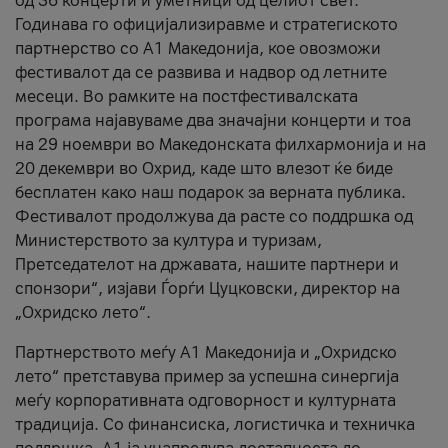
од 36 концерти и уметници од целиот свет.
Годинава го официјализиравме и стратегиското
партнерство со А1 Македонија, кое овозможи
фестивалот да се развива и надвор од летните
месеци. Во рамките на постфестивалската
програма најавуваме два значајни концерти и тоа
на 29 ноември во Македонската филхармонија и на
20 декември во Охрид, каде што влезот ќе биде
бесплатен како наш подарок за верната публика.
Фестивалот продолжува да расте со поддршка од
Министерството за култура и туризам,
Претседателот на државата, нашите партнери и
спонзори“, изјави Ѓорѓи Цуцковски, директор на
„Охридско лето“.
Партнерството меѓу A1 Македонија и „Охридско
лето“ претставува пример за успешна синергија
меѓу корпоративната одговорност и културната
традиција. Со финансиска, логистичка и техничка