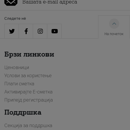
Следете нè
На почеток
Брзи линкови
Ценовници
Услови за користење
Плати сметка
Активирајте Е-сметка
Припејд регистрација
Поддршка
Секција за поддршка