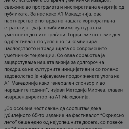
лето’, исполнета со врвни уметнички изведби,
свежина во програмата и инспиративна енергија од
публиката. За нас како A1 Македонија, ова
партнерство е потврда на нашата корпоративна
стратегија – да ја приближиме културата и
уметноста до сите граѓани. Горди сме што сме дел
од фестивал што успешно ги комбинира
наследството и традицијата со современите
уметнички тенденции. Со оваа соработка ја
зацврстуваме нашата визија за долгорочна
поддршка на културните иницијативи и со големо
задоволство ја најавуваме продолжената улога на
A1 Македонија како генерален спонзор и во
наредните години“, изјави Методија Мирчев, главен
извршен директор на A1 Македонија.
„Со особена чест сакам да соопштам дека
јубилејното 65-то издание на фестивалот “Охридско
лето” беше едно од најуспешните досега, со повеќе