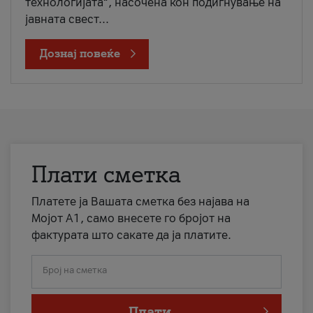
технологијата“, насочена кон подигнување на
јавната свест...
Дознај повеќе
Плати сметка
Платете ја Вашата сметка без најава на
Мојот А1, само внесете го бројот на
фактурата што сакате да ја платите.
Број на сметка
Плати