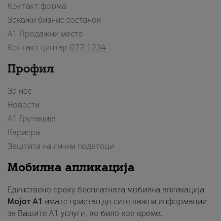
Контакт форма
Закажи бизнис состанок
A1 Продажни места
Контакт центар
077 1234
Профил
За нас
Новости
А1 Групација
Кариера
Заштита на лични податоци
Мобилна апликација
Единствено преку бесплатната мобилна апликација
Мојот A1
имате пристап до сите важни информации
за Вашите A1 услуги, во било кое време.