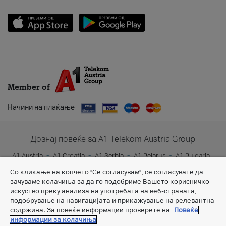
Member of
Начини на плаќање
Дознај повеќе за A1 Telekom Austria Group
A1 Austria
A1 Croatia
A1 Serbia
A1 Belarus
A1 Bulgaria
A1 Slovenia
A1 Digital
Со кликање на копчето "Се согласувам", се согласувате да
зачуваме колачиња за да го подобриме Вашето корисничко
искуство преку анализа на употребата на веб-страната,
подобрување на навигацијата и прикажување на релевантна
содржина. За повеќе информации проверете на
Повеќе
информации за колачиња