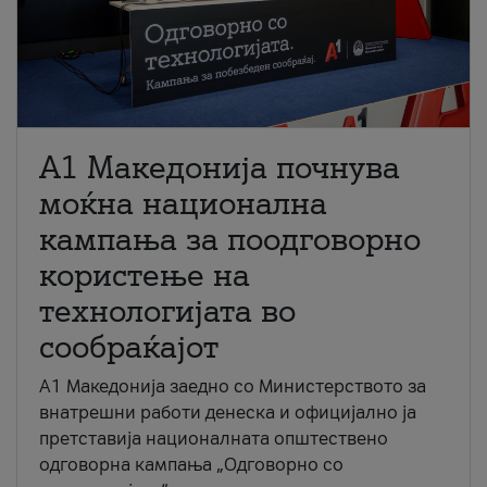
A1 Македонија почнува
моќна национална
кампања за поодговорно
користење на
технологијата во
сообраќајот
A1 Македонија заедно со Министерството за
внатрешни работи денеска и официјално ја
претставија националната општествено
одговорна кампања „Одговорно со