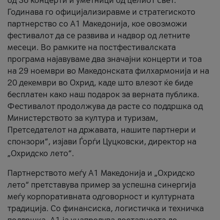
од 36 концерти и уметници од целиот свет.
Годинава го официјализиравме и стратегиското
партнерство со А1 Македонија, кое овозможи
фестивалот да се развива и надвор од летните
месеци. Во рамките на постфестивалската
програма најавуваме два значајни концерти и тоа
на 29 ноември во Македонската филхармонија и на
20 декември во Охрид, каде што влезот ќе биде
бесплатен како наш подарок за верната публика.
Фестивалот продолжува да расте со поддршка од
Министерството за култура и туризам,
Претседателот на државата, нашите партнери и
спонзори“, изјави Ѓорѓи Цуцковски, директор на
„Охридско лето“.
Партнерството меѓу A1 Македонија и „Охридско
лето“ претставува пример за успешна синергија
меѓу корпоративната одговорност и културната
традиција. Со финансиска, логистичка и техничка