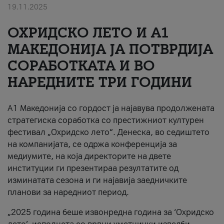
19.11.2025
За нас
ОХРИДСКО ЛЕТО И A1
#ПодобарОнлајн
МАКЕДОНИЈА ЈА ПОТВРДИЈА
СОРАБОТКАТА И ВО
НАРЕДНИТЕ ТРИ ГОДИНИ
A1 Македонија со гордост ја најавува продолжената
стратегиска соработка со престижниот културен
фестивал „Охридско лето“. Денеска, во седиштето
на компанијата, се одржа конференција за
медиумите, на која директорите на двете
институции ги презентираа резултатите од
изминатата сезона и ги најавија заедничките
планови за наредниот период.
„2025 година беше извонредна година за ‘Охридско