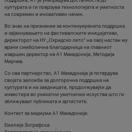
поддршка, A1 ја унапредува достапноста до
културата и ги поврзува технологијата и уметноста
на современ и иновативен начин.
Во знак на признание за континуираната поддршка
и зајакнувањето на фестивалските иницијативи,
директорот на НУ „Охридско лето“ на овој настан му
врачи симболична благодарница на главниот
извршен директор на A1 Македонија, Методија
Мирчев.
Со ова партнерство, A1 Македонија ја потврдува
својата заложба за долгорочна поддршка на
културата и на заедницата, продолжувајќи да
инвестира во уникатни уметнички искуства што ги
зближуваат публиката и артистите.
Контакт за медиуми А1 Македонија:
Емилија Зографска