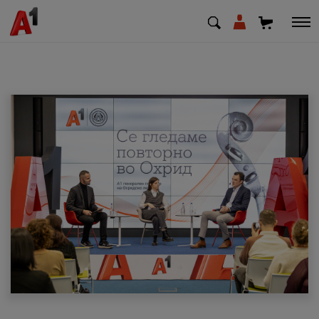
МК
EN
SQ
Приватни
Деловни
Поддршка
Надополни кредит
Плати сметка