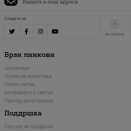
Следете нè
На почеток
Брзи линкови
Ценовници
Услови за користење
Плати сметка
Активирајте Е-сметка
Припејд регистрација
Поддршка
Секција за поддршка