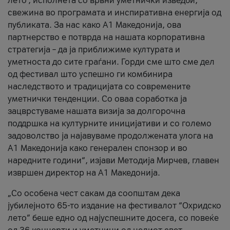
лето’, исполнета со врвни уметнички изведби,
свежина во програмата и инспиративна енергија од
публиката. За нас како A1 Македонија, ова
партнерство е потврда на нашата корпоративна
стратегија – да ја приближиме културата и
уметноста до сите граѓани. Горди сме што сме дел
од фестивал што успешно ги комбинира
наследството и традицијата со современите
уметнички тенденции. Со оваа соработка ја
зацврстуваме нашата визија за долгорочна
поддршка на културните иницијативи и со големо
задоволство ја најавуваме продолжената улога на
A1 Македонија како генерален спонзор и во
наредните години“, изјави Методија Мирчев, главен
извршен директор на A1 Македонија.
„Со особена чест сакам да соопштам дека
јубилејното 65-то издание на фестивалот “Охридско
лето” беше едно од најуспешните досега, со повеќе