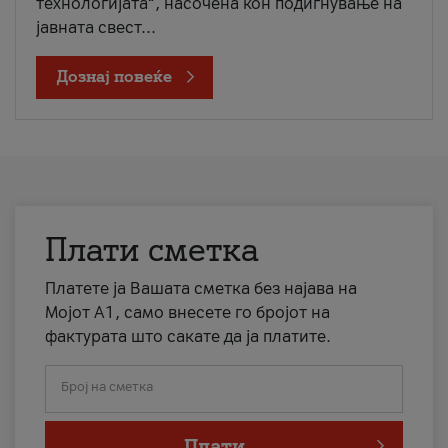
технологијата“, насочена кон подигнување на
јавната свест...
Дознај повеќе
Плати сметка
Платете ја Вашата сметка без најава на
Мојот А1, само внесете го бројот на
фактурата што сакате да ја платите.
Број на сметка
Плати