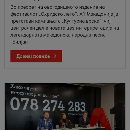
Во пресрет на овогодишното издание на
фестивалот „Охридско лето“, А1 Македонија ја
претстави кампањата „Културна врска“, чиј
централен дел е новата џез-интерпретација на
легендарната македонска народна песна
„Билјан
Дознај повеќе