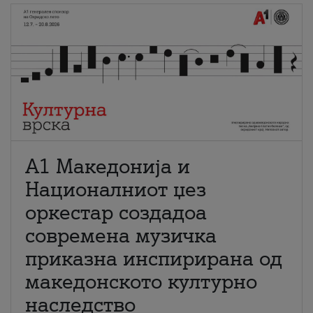
А1 Македонија и
Националниот џез
оркестар создадоа
современа музичка
приказна инспирирана од
македонското културно
наследство