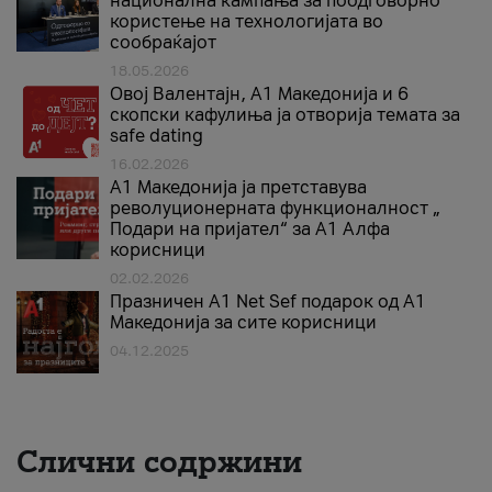
национална кампања за поодговорно
користење на технологијата во
сообраќајот
18.05.2026
Овој Валентајн, A1 Македонија и 6
скопски кафулиња ја отворија темата за
safe dating
16.02.2026
А1 Македонија ја претставува
револуционерната функционалност „
Подари на пријател“ за А1 Алфа
корисници
02.02.2026
Празничен A1 Net Sеf подарок од А1
Македонија за сите корисници
04.12.2025
Слични содржини