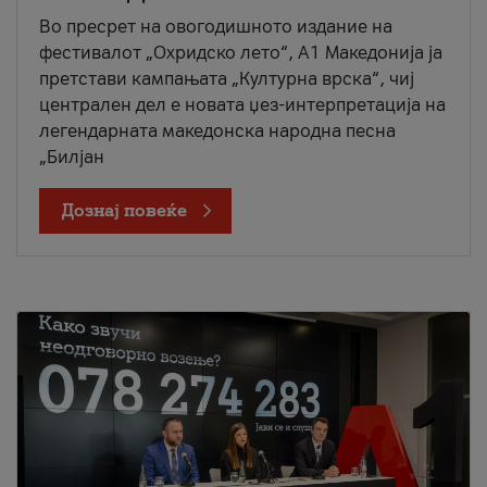
Во пресрет на овогодишното издание на
фестивалот „Охридско лето“, А1 Македонија ја
претстави кампањата „Културна врска“, чиј
централен дел е новата џез-интерпретација на
легендарната македонска народна песна
„Билјан
Дознај повеќе