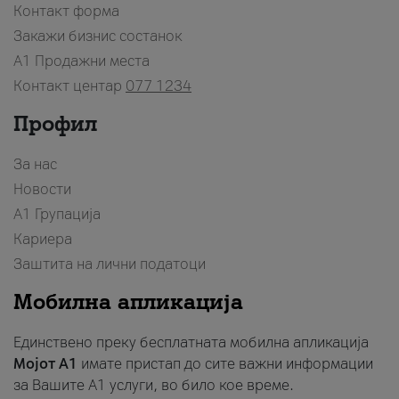
Контакт форма
Закажи бизнис состанок
A1 Продажни места
Контакт центар
077 1234
Профил
За нас
Новости
А1 Групација
Кариера
Заштита на лични податоци
Мобилна апликација
Единствено преку бесплатната мобилна апликација
Мојот A1
имате пристап до сите важни информации
за Вашите A1 услуги, во било кое време.