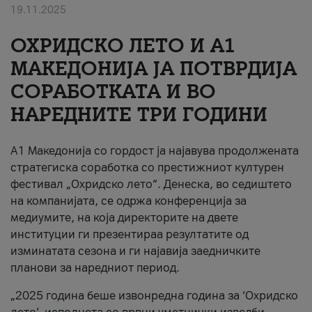
19.11.2025
За нас
ОХРИДСКО ЛЕТО И A1
#ПодобарОнлајн
МАКЕДОНИЈА ЈА ПОТВРДИЈА
СОРАБОТКАТА И ВО
НАРЕДНИТЕ ТРИ ГОДИНИ
A1 Македонија со гордост ја најавува продолжената
стратегиска соработка со престижниот културен
фестивал „Охридско лето“. Денеска, во седиштето
на компанијата, се одржа конференција за
медиумите, на која директорите на двете
институции ги презентираа резултатите од
изминатата сезона и ги најавија заедничките
планови за наредниот период.
„2025 година беше извонредна година за ‘Охридско