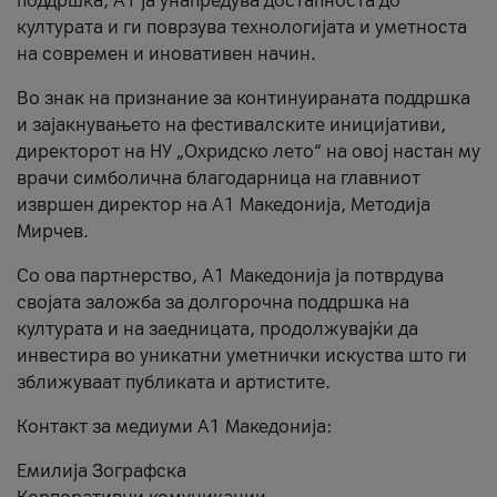
поддршка, A1 ја унапредува достапноста до
културата и ги поврзува технологијата и уметноста
на современ и иновативен начин.
Во знак на признание за континуираната поддршка
и зајакнувањето на фестивалските иницијативи,
директорот на НУ „Охридско лето“ на овој настан му
врачи симболична благодарница на главниот
извршен директор на A1 Македонија, Методија
Мирчев.
Со ова партнерство, A1 Македонија ја потврдува
својата заложба за долгорочна поддршка на
културата и на заедницата, продолжувајќи да
инвестира во уникатни уметнички искуства што ги
зближуваат публиката и артистите.
Контакт за медиуми А1 Македонија:
Емилија Зографска