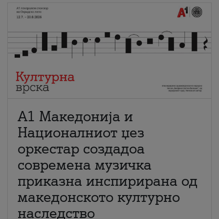
А1 Македонија и
Националниот џез
оркестар создадоа
современа музичка
приказна инспирирана од
македонското културно
наследство