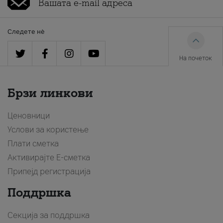
Следете нè
На почеток
Брзи линкови
Ценовници
Услови за користење
Плати сметка
Активирајте Е-сметка
Припејд регистрација
Поддршка
Секција за поддршка