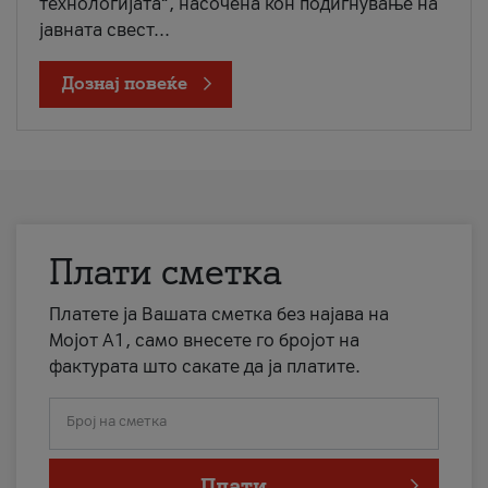
технологијата“, насочена кон подигнување на
јавната свест...
Дознај повеќе
Плати сметка
Платете ја Вашата сметка без најава на
Мојот А1, само внесете го бројот на
фактурата што сакате да ја платите.
Број на сметка
Плати