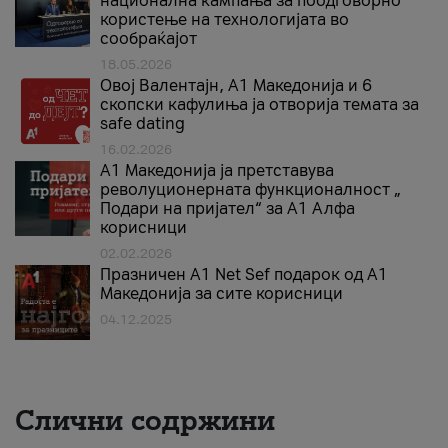
национална кампања за поодговорно
користење на технологијата во
сообраќајот
18.05.2026
Овој Валентајн, A1 Македонија и 6
скопски кафулиња ја отворија темата за
safe dating
16.02.2026
А1 Македонија ја претставува
револуционерната функционалност „
Подари на пријател“ за А1 Алфа
корисници
02.02.2026
Празничен A1 Net Sеf подарок од А1
Македонија за сите корисници
04.12.2025
Слични содржини