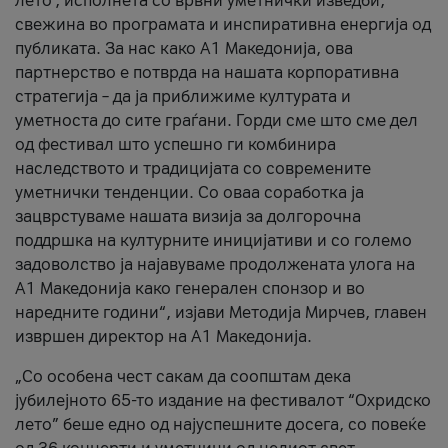
лето’, исполнета со врвни уметнички изведби,
свежина во програмата и инспиративна енергија од
публиката. За нас како A1 Македонија, ова
партнерство е потврда на нашата корпоративна
стратегија – да ја приближиме културата и
уметноста до сите граѓани. Горди сме што сме дел
од фестивал што успешно ги комбинира
наследството и традицијата со современите
уметнички тенденции. Со оваа соработка ја
зацврстуваме нашата визија за долгорочна
поддршка на културните иницијативи и со големо
задоволство ја најавуваме продолжената улога на
A1 Македонија како генерален спонзор и во
наредните години“, изјави Методија Мирчев, главен
извршен директор на A1 Македонија.
„Со особена чест сакам да соопштам дека
јубилејното 65-то издание на фестивалот “Охридско
лето” беше едно од најуспешните досега, со повеќе