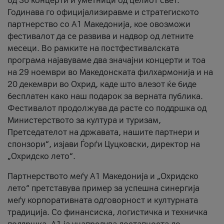
од 36 концерти и уметници од целиот свет.
Годинава го официјализиравме и стратегиското
партнерство со А1 Македонија, кое овозможи
фестивалот да се развива и надвор од летните
месеци. Во рамките на постфестивалската
програма најавуваме два значајни концерти и тоа
на 29 ноември во Македонската филхармонија и на
20 декември во Охрид, каде што влезот ќе биде
бесплатен како наш подарок за верната публика.
Фестивалот продолжува да расте со поддршка од
Министерството за култура и туризам,
Претседателот на државата, нашите партнери и
спонзори“, изјави Ѓорѓи Цуцковски, директор на
„Охридско лето“.
Партнерството меѓу A1 Македонија и „Охридско
лето“ претставува пример за успешна синергија
меѓу корпоративната одговорност и културната
традиција. Со финансиска, логистичка и техничка