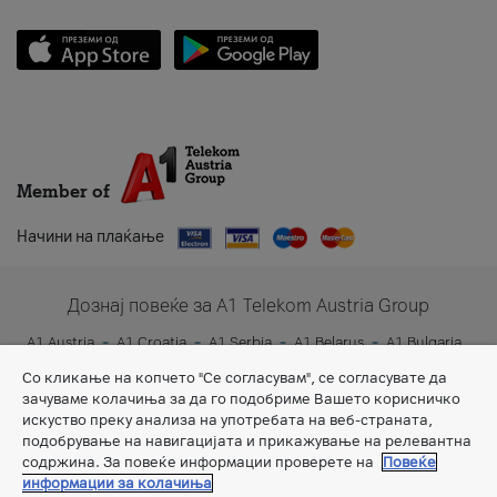
Member of
Начини на плаќање
Дознај повеќе за A1 Telekom Austria Group
A1 Austria
A1 Croatia
A1 Serbia
A1 Belarus
A1 Bulgaria
A1 Slovenia
A1 Digital
Со кликање на копчето "Се согласувам", се согласувате да
зачуваме колачиња за да го подобриме Вашето корисничко
искуство преку анализа на употребата на веб-страната,
подобрување на навигацијата и прикажување на релевантна
содржина. За повеќе информации проверете на
Повеќе
информации за колачиња