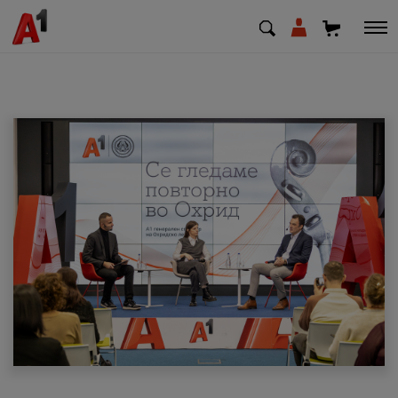
МК
EN
SQ
Приватни
Деловни
Поддршка
Надополни кредит
Плати сметка