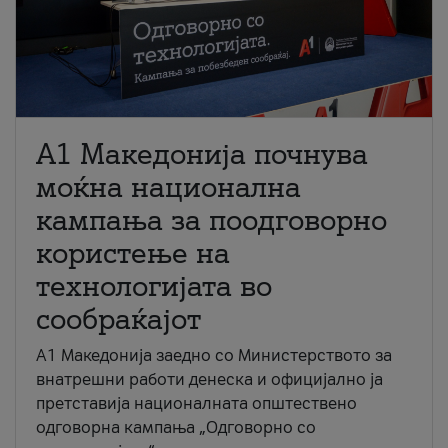
A1 Македонија почнува
моќна национална
кампања за поодговорно
користење на
технологијата во
сообраќајот
A1 Македонија заедно со Министерството за
внатрешни работи денеска и официјално ја
претставија националната општествено
одговорна кампања „Одговорно со