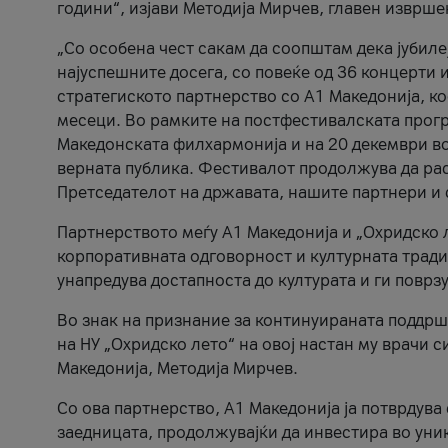
години“, изјави Методија Мирчев, главен изврше
„Со особена чест сакам да соопштам дека јубиле
најуспешните досега, со повеќе од 36 концерти 
стратегиското партнерство со А1 Македонија, к
месеци. Во рамките на постфестивалската прогр
Македонската филхармонија и на 20 декември во
верната публика. Фестивалот продолжува да рас
Претседателот на државата, нашите партнери и с
Партнерството меѓу A1 Македонија и „Охридско 
корпоративната одговорност и културната традиц
унапредува достапноста до културата и ги поврз
Во знак на признание за континуираната поддрш
на НУ „Охридско лето“ на овој настан му врачи
Македонија, Методија Мирчев.
Со ова партнерство, A1 Македонија ја потврдува
заедницата, продолжувајќи да инвестира во уни