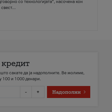
говорно со технологијата“, насочена кон
свест...
 кредит
а што сакате да ја надополните. Ве молиме,
у 100 и 1000 денари.
-
+
Надополни