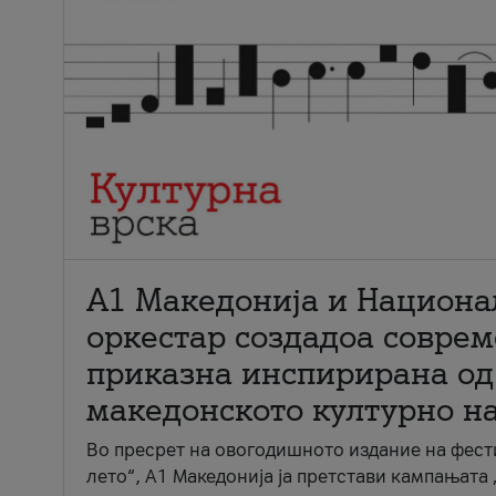
А1 Македонија и Национа
оркестар создадоа совре
приказна инспирирана од
македонското културно н
Во пресрет на овогодишното издание на фест
лето“, А1 Македонија ја претстави кампањата 