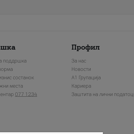
ршка
Профил
за поддршка
За нас
форма
Новости
изнис состанок
А1 Групација
жни места
Кариера
центар
077 1234
Заштита на лични податоц