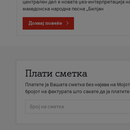
централен дел е новата џез-интерпретација н
македонска народна песна „Билјан
Дознај повеќе
Плати сметка
Платете ја Вашата сметка без најава на Мојот
бројот на фактурата што сакате да ја платите
Број на сметка