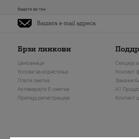
Бидете во тек
Брзи линкови
Подд
Ценовници
Секција 
Услови за користење
Контакт 
Плати сметка
Закажи б
Активирајте Е-сметка
A1 Прода
Припејд регистрација
Контакт 