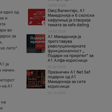
18.05.2026
Овој Валентајн, A1
е едно од
Македонија и 6 скопски
ме и
кафулиња ја отворија
ите
темата за safe dating
ври во
16.02.2026
дарок за
А1 Македонија ја
претставува
м,
револуционерната
ко лето“.
функционалност „
Подари на пријател“ за
А1 Алфа корисници
A1 ја
02.02.2026
н начин.
Празничен A1 Net Sеf
подарок од А1
екторот
Македонија за сите
 на A1
корисници
04.12.2025
 на
 и