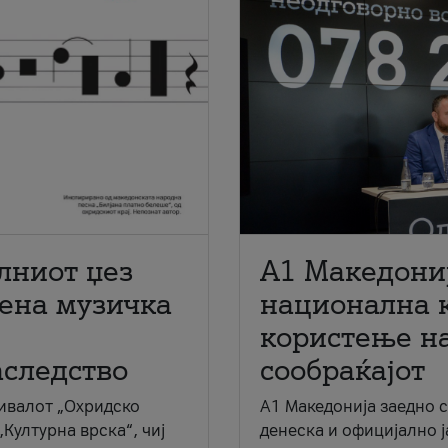
лниот џез
A1 Македони
мена музичка
национална 
користење на
аследство
сообраќајот
ивалот „Охридско
A1 Македонија заедно 
„Културна врска“, чиј
денеска и официјално 