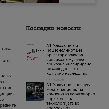
Последни новости
А1 Македонија и
естивал
Националниот џез
оркестар создадоа
современа музичка
ичките
приказна инспирирана
од македонското
културно наследство
ина во
03.07.2026
а на
A1 Македонија почнува
што сме
моќна национална
денции.
кампања за поодговорно
користење на
со
технологијата во
аредните
сообраќајот