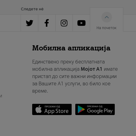
Следете нè
На почеток
Мобилна апликација
Единствено преку бесплатната
мобилна апликација
Мојот A1
имате
пристап до сите важни информации
за Вашите A1 услуги, во било кое
време.
и