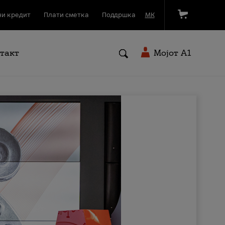
и кредит
Плати сметка
Поддршка
МК
такт
Мојот A1