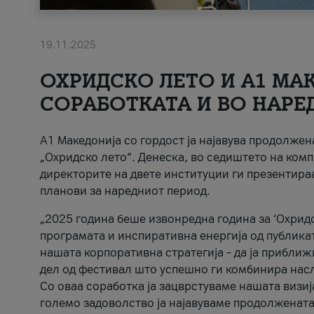
19.11.2025
ОХРИДСКО ЛЕТО И A1 МАК
СОРАБОТКАТА И ВО НАРЕ
A1 Македонија со гордост ја најавува продолже
„Охридско лето“. Денеска, во седиштето на комп
директорите на двете институции ги презентираа
планови за наредниот период.
„2025 година беше извонредна година за ‘Охридс
програмата и инспиративна енергија од публикат
нашата корпоративна стратегија – да ја приближ
дел од фестивал што успешно ги комбинира нас
Со оваа соработка ја зацврстуваме нашата визиј
големо задоволство ја најавуваме продолжената