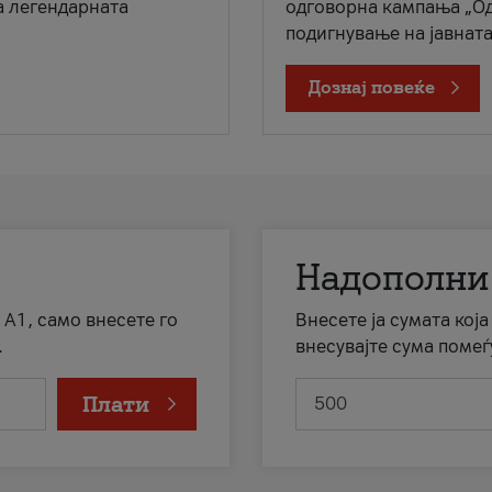
а легендарната
одговорна кампања „Од
подигнување на јавната 
Дознај повеќе
Надополни
 А1, само внесете го
Внесете ја сумата кој
.
внесувајте сума помеѓ
Плати