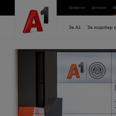
Приватни
Деловни
З
За А1
За подобар 