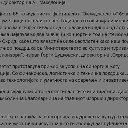
н директор на A1 Македонија.
јното 65-то издание на фестивалот “Охридско лето” беш
и уметници од целиот свет. Годинава го официјализирав
ое овозможи фестивалот да се развива и надвор од летн
ама најавуваме два значајни концерти и тоа на 29 ноем
 Охрид, каде што влезот ќе биде бесплатен како наш по
те со поддршка од Министерството за култура и туриза
понзори“, изјави Ѓорѓи Цуцковски, директор на „Охридс
лето“ претставува пример за успешна синергија меѓу
ија. Со финансиска, логистичка и техничка поддршка, 
ува технологијата и уметноста на современ и иновативе
ка и зајакнувањето на фестивалските иницијативи, дир
 симболична благодарница на главниот извршен директор
 својата заложба за долгорочна поддршка на културата и
катни уметнички искуства што ги зближуваат публиката