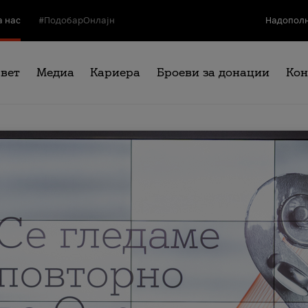
а нас
#ПодобарОнлајн
Надополн
свет
Медиа
Кариера
Броеви за донации
Кон