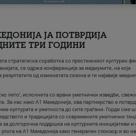
ЕДОНИЈА ЈА ПОТВРДИЈА
ДНИТЕ ТРИ ГОДИНИ
ната стратегиска соработка со престижниот културен ф
анијата, се одржа конференција за медиумите, на која
 резултатите од изминатата сезона и ги најавија заедн
ко лето’, исполнета со врвни уметнички изведби, свеж
а. За нас како A1 Македонија, ова партнерство е потврд
име културата и уметноста до сите граѓани. Горди сме 
ледството и традицијата со современите уметнички тен
а за долгорочна поддршка на културните иницијативи и 
 улога на A1 Македонија како генерален спонзор и во н