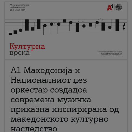
А1 Македонија и
Националниот џез
оркестар создадоа
современа музичка
приказна инспирирана од
македонското културно
наследство