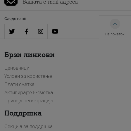
Следете нè
На почеток
Брзи линкови
Ценовници
Услови за користење
Плати сметка
Активирајте Е-сметка
Припејд регистрација
Поддршка
Секција за поддршка