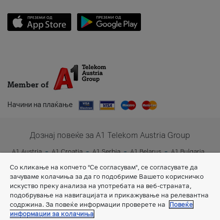
Member of
Начини на плаќање
Дознај повеќе за A1 Telekom Austria Group
A1 Austria
A1 Croatia
A1 Serbia
A1 Belarus
A1 Bulgaria
A1 Slovenia
A1 Digital
Со кликање на копчето "Се согласувам", се согласувате да
зачуваме колачиња за да го подобриме Вашето корисничко
искуство преку анализа на употребата на веб-страната,
подобрување на навигацијата и прикажување на релевантна
содржина. За повеќе информации проверете на
Повеќе
информации за колачиња