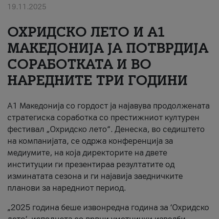
19.11.2025
За нас
ОХРИДСКО ЛЕТО И A1
#ПодобарОнлајн
МАКЕДОНИЈА ЈА ПОТВРДИЈА
СОРАБОТКАТА И ВО
НАРЕДНИТЕ ТРИ ГОДИНИ
A1 Македонија со гордост ја најавува продолжената
стратегиска соработка со престижниот културен
фестивал „Охридско лето“. Денеска, во седиштето
на компанијата, се одржа конференција за
медиумите, на која директорите на двете
институции ги презентираа резултатите од
изминатата сезона и ги најавија заедничките
планови за наредниот период.
„2025 година беше извонредна година за ‘Охридско