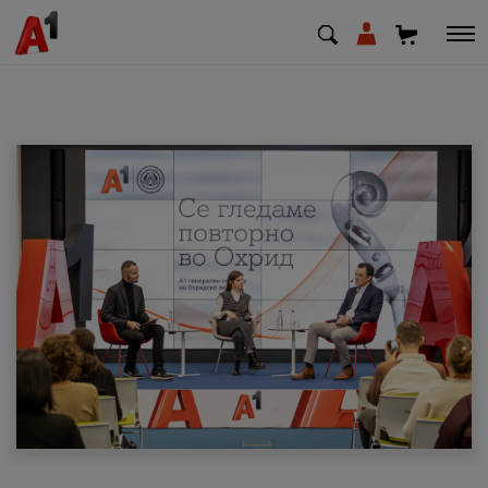
МК
EN
SQ
Приватни
Деловни
Поддршка
Надополни кредит
Плати сметка