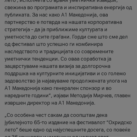
лето’, исполнета со врвни уметнички изведби,
свежина во програмата и инспиративна енергија од
публиката. За нас како A1 Македонија, ова
партнерство е потврда на нашата корпоративна
стратегија – да ја приближиме културата и
уметноста до сите граѓани. Горди сме што сме дел
од фестивал што успешно ги комбинира
наследството и традицијата со современите
уметнички тенденции. Со оваа соработка ја
зацврстуваме нашата визија за долгорочна
поддршка на културните иницијативи и со големо
задоволство ја најавуваме продолжената улога на
A1 Македонија како генерален спонзор и во
наредните години“, изјави Методија Мирчев, главен
извршен директор на A1 Македонија.
„Со особена чест сакам да соопштам дека
јубилејното 65-то издание на фестивалот “Охридско
лето” беше едно од најуспешните досега, со повеќе