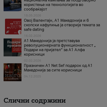
национална кампања за поодговорно
користење на технологијата во
сообраќајот
18.05.2026
Овој Валентајн, A1 Македонија и 6
скопски кафулиња ја отворија темата за
safe dating
16.02.2026
А1 Македонија ја претставува
револуционерната функционалност „
Подари на пријател“ за А1 Алфа
корисници
02.02.2026
Празничен A1 Net Sеf подарок од А1
Македонија за сите корисници
04.12.2025
Слични содржини