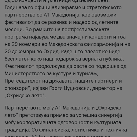
од 36 концерти и уметници од целиот свет.
Годинава го официјализиравме и стратегиското
партнерство со А1 Македонија, кое овозможи
фестивалот да се развива и надвор од летните
месеци. Во рамките на постфестивалската
програма најавуваме два значајни концерти и тоа
на 29 ноември во Македонската филхармонија и на
20 декември во Охрид, каде што влезот ќе биде
бесплатен како наш подарок за верната публика.
Фестивалот продолжува да расте со поддршка од
Министерството за култура и туризам,
Претседателот на државата, нашите партнери и
спонзори“, изјави Ѓорѓи Цуцковски, директор на
„Охридско лето“.
Партнерството меѓу A1 Македонија и „Охридско
лето“ претставува пример за успешна синергија
меѓу корпоративната одговорност и културната
традиција. Со финансиска, логистичка и техничка