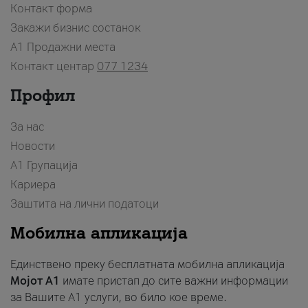
Контакт форма
Закажи бизнис состанок
A1 Продажни места
Контакт центар
077 1234
Профил
За нас
Новости
А1 Групација
Кариера
Заштита на лични податоци
Мобилна апликација
Единствено преку бесплатната мобилна апликација
Мојот A1
имате пристап до сите важни информации
за Вашите A1 услуги, во било кое време.