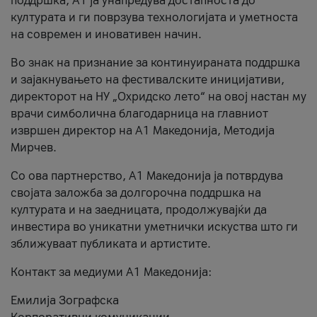
поддршка, A1 ја унапредува достапноста до
културата и ги поврзува технологијата и уметноста
на современ и иновативен начин.
Во знак на признание за континуираната поддршка
и зајакнувањето на фестивалските иницијативи,
директорот на НУ „Охридско лето“ на овој настан му
врачи симболична благодарница на главниот
извршен директор на A1 Македонија, Методија
Мирчев.
Со ова партнерство, A1 Македонија ја потврдува
својата заложба за долгорочна поддршка на
културата и на заедницата, продолжувајќи да
инвестира во уникатни уметнички искуства што ги
зближуваат публиката и артистите.
Контакт за медиуми А1 Македонија:
Емилија Зографска