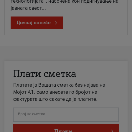
технологијата“, насочена кон подигнување на
јавната свест...
Дознај повеќе
Плати сметка
Платете ја Вашата сметка без најава на
Мојот А1, само внесете го бројот на
фактурата што сакате да ја платите.
Број на сметка
Плати