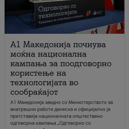
A1 Македонија почнува
моќна национална
кампања за поодговорно
користење на
технологијата во
сообраќајот
A1 Македонија заедно со Министерството за
внатрешни работи денеска и официјално ја
претставија националната општествено
одговорна кампања „Одговорно со