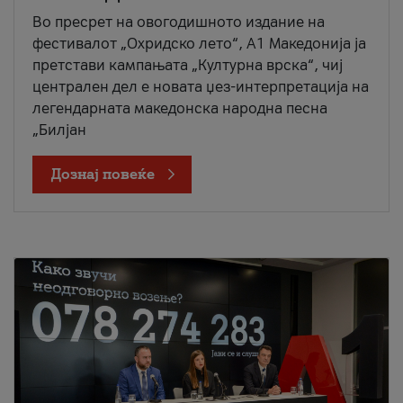
Во пресрет на овогодишното издание на
фестивалот „Охридско лето“, А1 Македонија ја
претстави кампањата „Културна врска“, чиј
централен дел е новата џез-интерпретација на
легендарната македонска народна песна
„Билјан
Дознај повеќе