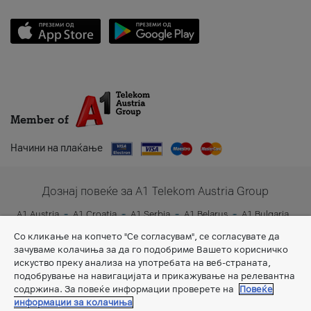
Member of
Начини на плаќање
Дознај повеќе за A1 Telekom Austria Group
A1 Austria
A1 Croatia
A1 Serbia
A1 Belarus
A1 Bulgaria
A1 Slovenia
A1 Digital
Со кликање на копчето "Се согласувам", се согласувате да
зачуваме колачиња за да го подобриме Вашето корисничко
искуство преку анализа на употребата на веб-страната,
подобрување на навигацијата и прикажување на релевантна
содржина. За повеќе информации проверете на
Повеќе
информации за колачиња