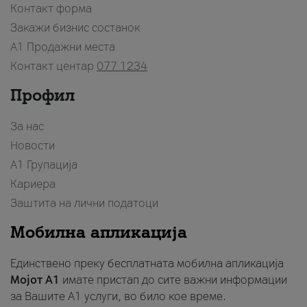
Контакт форма
Закажи бизнис состанок
A1 Продажни места
Контакт центар
077 1234
Профил
За нас
Новости
А1 Групација
Кариера
Заштита на лични податоци
Мобилна апликација
Единствено преку бесплатната мобилна апликација
Мојот A1
имате пристап до сите важни информации
за Вашите A1 услуги, во било кое време.