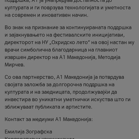
поддршка, A1 ја унапредува достапноста до
културата и ги поврзува технологијата и уметноста
на современ и иновативен начин.
Во знак на признание за континуираната поддршка
и зајакнувањето на фестивалските иницијативи,
директорот на НУ „Охридско лето“ на овој настан му
врачи симболична благодарница на главниот
извршен директор на A1 Македонија, Методија
Мирчев.
Со ова партнерство, A1 Македонија ја потврдува
својата заложба за долгорочна поддршка на
културата и на заедницата, продолжувајќи да
инвестира во уникатни уметнички искуства што ги
зближуваат публиката и артистите.
Контакт за медиуми А1 Македонија:
Емилија Зографска