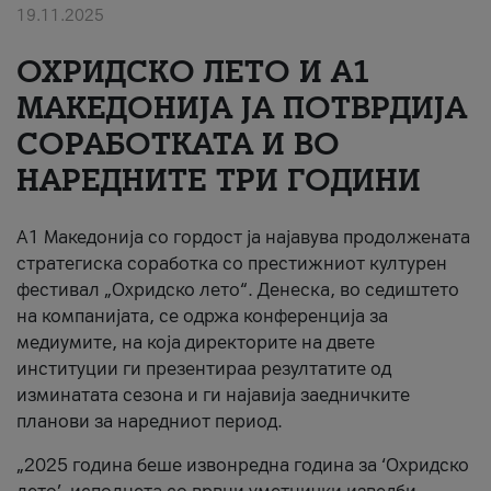
19.11.2025
За нас
ОХРИДСКО ЛЕТО И A1
#ПодобарОнлајн
МАКЕДОНИЈА ЈА ПОТВРДИЈА
СОРАБОТКАТА И ВО
НАРЕДНИТЕ ТРИ ГОДИНИ
A1 Македонија со гордост ја најавува продолжената
стратегиска соработка со престижниот културен
фестивал „Охридско лето“. Денеска, во седиштето
на компанијата, се одржа конференција за
медиумите, на која директорите на двете
институции ги презентираа резултатите од
изминатата сезона и ги најавија заедничките
планови за наредниот период.
„2025 година беше извонредна година за ‘Охридско