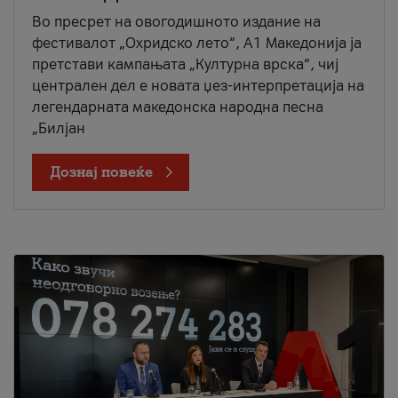
Во пресрет на овогодишното издание на
фестивалот „Охридско лето“, А1 Македонија ја
претстави кампањата „Културна врска“, чиј
централен дел е новата џез-интерпретација на
легендарната македонска народна песна
„Билјан
Дознај повеќе