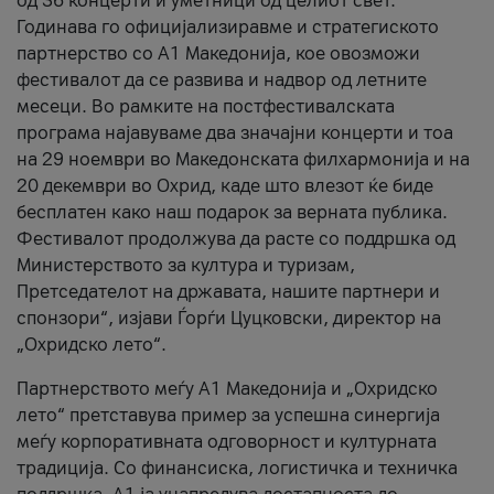
од 36 концерти и уметници од целиот свет.
Годинава го официјализиравме и стратегиското
партнерство со А1 Македонија, кое овозможи
фестивалот да се развива и надвор од летните
месеци. Во рамките на постфестивалската
програма најавуваме два значајни концерти и тоа
на 29 ноември во Македонската филхармонија и на
20 декември во Охрид, каде што влезот ќе биде
бесплатен како наш подарок за верната публика.
Фестивалот продолжува да расте со поддршка од
Министерството за култура и туризам,
Претседателот на државата, нашите партнери и
спонзори“, изјави Ѓорѓи Цуцковски, директор на
„Охридско лето“.
Партнерството меѓу A1 Македонија и „Охридско
лето“ претставува пример за успешна синергија
меѓу корпоративната одговорност и културната
традиција. Со финансиска, логистичка и техничка