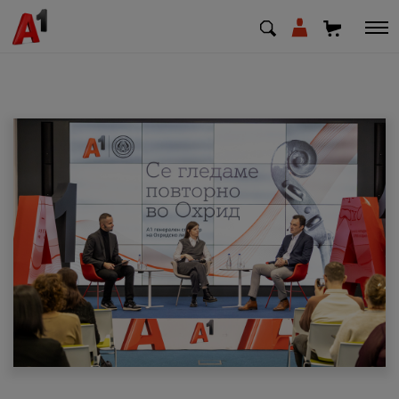
МК
EN
SQ
Приватни
Деловни
Поддршка
Надополни кредит
Плати сметка