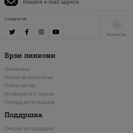
Следете нè
На почеток
Брзи линкови
Ценовници
Услови за користење
Плати сметка
Активирајте Е-сметка
Припејд регистрација
Поддршка
Секција за поддршка