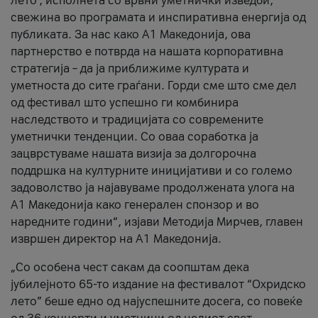
лето’, исполнета со врвни уметнички изведби,
свежина во програмата и инспиративна енергија од
публиката. За нас како A1 Македонија, ова
партнерство е потврда на нашата корпоративна
стратегија – да ја приближиме културата и
уметноста до сите граѓани. Горди сме што сме дел
од фестивал што успешно ги комбинира
наследството и традицијата со современите
уметнички тенденции. Со оваа соработка ја
зацврстуваме нашата визија за долгорочна
поддршка на културните иницијативи и со големо
задоволство ја најавуваме продолжената улога на
A1 Македонија како генерален спонзор и во
наредните години“, изјави Методија Мирчев, главен
извршен директор на A1 Македонија.
„Со особена чест сакам да соопштам дека
јубилејното 65-то издание на фестивалот “Охридско
лето” беше едно од најуспешните досега, со повеќе