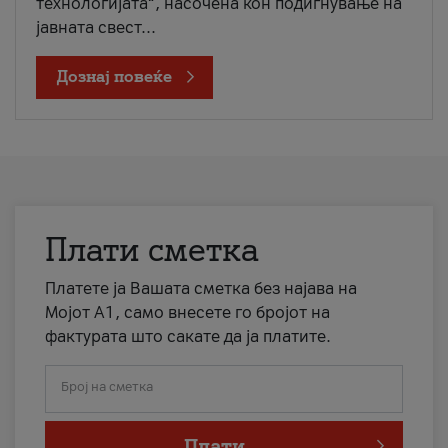
технологијата“, насочена кон подигнување на
јавната свест...
Дознај повеќе
Плати сметка
Платете ја Вашата сметка без најава на
Мојот А1, само внесете го бројот на
фактурата што сакате да ја платите.
Број на сметка
Плати