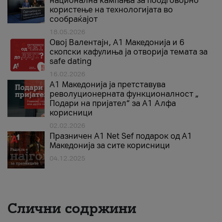
национална кампања за поодговорно
користење на технологијата во
сообраќајот
18.05.2026
Овој Валентајн, A1 Македонија и 6
скопски кафулиња ја отворија темата за
safe dating
16.02.2026
А1 Македонија ја претставува
револуционерната функционалност „
Подари на пријател“ за А1 Алфа
корисници
02.02.2026
Празничен A1 Net Sеf подарок од А1
Македонија за сите корисници
04.12.2025
Слични содржини