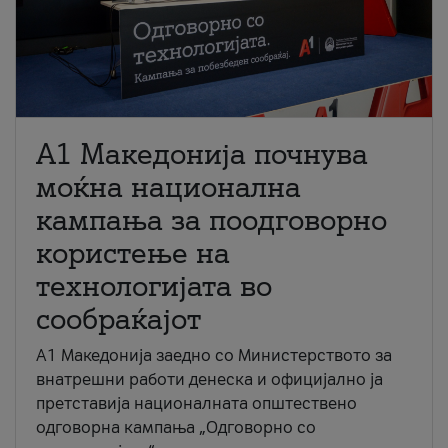
A1 Македонија почнува
моќна национална
кампања за поодговорно
користење на
технологијата во
сообраќајот
A1 Македонија заедно со Министерството за
внатрешни работи денеска и официјално ја
претставија националната општествено
одговорна кампања „Одговорно со