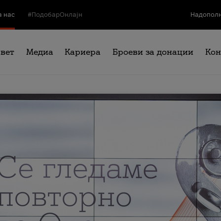
а нас
#ПодобарОнлајн
Надополн
свет
Медиа
Кариера
Броеви за донации
Кон