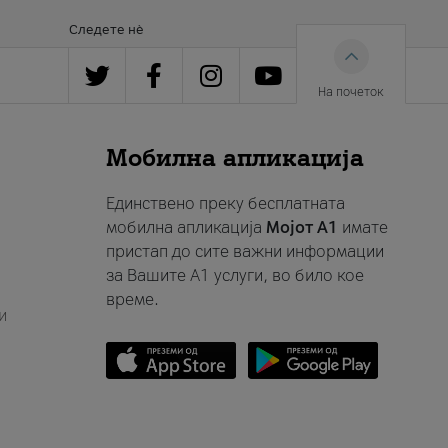
Следете нè
На почеток
Мобилна апликација
Единствено преку бесплатната
мобилна апликација
Мојот A1
имате
пристап до сите важни информации
за Вашите A1 услуги, во било кое
време.
и