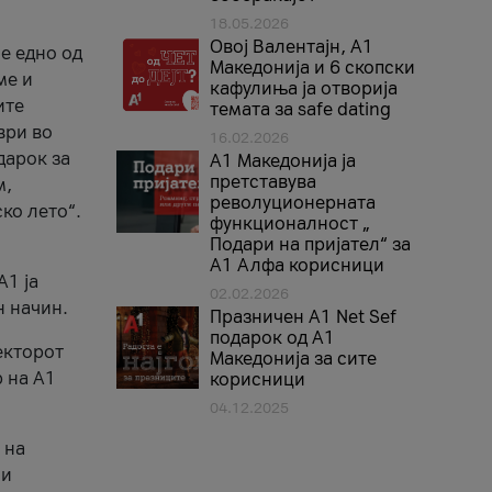
18.05.2026
Овој Валентајн, A1
е едно од
Македонија и 6 скопски
ме и
кафулиња ја отворија
ите
темата за safe dating
ври во
16.02.2026
дарок за
А1 Македонија ја
претставува
м,
револуционерната
ко лето“.
функционалност „
Подари на пријател“ за
А1 Алфа корисници
A1 ја
02.02.2026
н начин.
Празничен A1 Net Sеf
подарок од А1
екторот
Македонија за сите
 на A1
корисници
04.12.2025
 на
 и