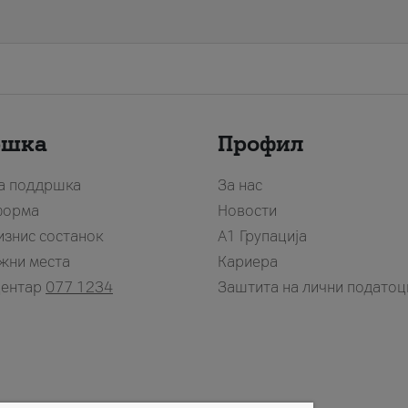
ршка
Профил
за поддршка
За нас
форма
Новости
изнис состанок
А1 Групација
жни места
Кариера
центар
077 1234
Заштита на лични податоц