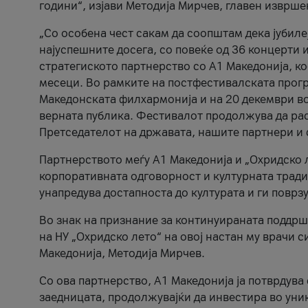
години“, изјави Методија Мирчев, главен изврше
„Со особена чест сакам да соопштам дека јубиле
најуспешните досега, со повеќе од 36 концерти 
стратегиското партнерство со А1 Македонија, к
месеци. Во рамките на постфестивалската прогр
Македонската филхармонија и на 20 декември во
верната публика. Фестивалот продолжува да рас
Претседателот на државата, нашите партнери и с
Партнерството меѓу A1 Македонија и „Охридско 
корпоративната одговорност и културната традиц
унапредува достапноста до културата и ги поврз
Во знак на признание за континуираната поддрш
на НУ „Охридско лето“ на овој настан му врачи
Македонија, Методија Мирчев.
Со ова партнерство, A1 Македонија ја потврдува
заедницата, продолжувајќи да инвестира во уни