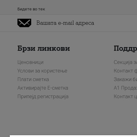
Бидете во тек
Брзи линкови
Подд
Ценовници
Секција 
Услови за користење
Контакт 
Плати сметка
Закажи б
Активирајте Е-сметка
A1 Прода
Припејд регистрација
Контакт 