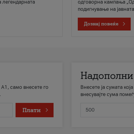
а легендарната
одговорна кампања „Од
подигнување на јавната 
Дознај повеќе
Надополни
 А1, само внесете го
Внесете ја сумата кој
.
внесувајте сума помеѓ
Плати