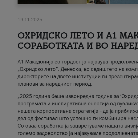
19.11.2025
ОХРИДСКО ЛЕТО И A1 МАК
СОРАБОТКАТА И ВО НАРЕ
A1 Македонија со гордост ја најавува продолже
„Охридско лето“. Денеска, во седиштето на комп
директорите на двете институции ги презентираа
планови за наредниот период.
„2025 година беше извонредна година за ‘Охридс
програмата и инспиративна енергија од публикат
нашата корпоративна стратегија – да ја приближ
дел од фестивал што успешно ги комбинира нас
Со оваа соработка ја зацврстуваме нашата визиј
големо задоволство ја најавуваме продолжената