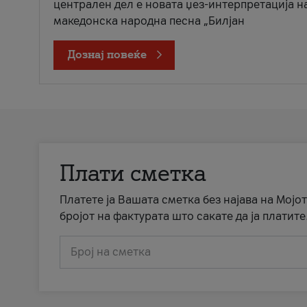
централен дел е новата џез-интерпретација н
македонска народна песна „Билјан
Дознај повеќе
Плати сметка
Платете ја Вашата сметка без најава на Мојот
бројот на фактурата што сакате да ја платите
Број на сметка