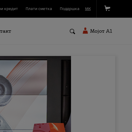
и кредит
Плати сметка
Поддршка
МК
такт
Мојот A1