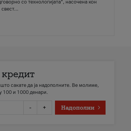
говорно со технологијата“, насочена кон
свест...
 кредит
а што сакате да ја надополните. Ве молиме,
у 100 и 1000 денари.
-
+
Надополни