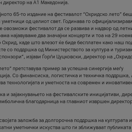
н директор на A1 Македонија.
јното 65-то издание на фестивалот “Охридско лето” беш
и уметници од целиот свет. Годинава го официјализирав
ое овозможи фестивалот да се развива и надвор од летн
ама најавуваме два значајни концерти и тоа на 29 ноем
 Охрид, каде што влезот ќе биде бесплатен како наш по
те со поддршка од Министерството за култура и туриза
понзори“, изјави Ѓорѓи Цуцковски, директор на „Охридс
лето“ претставува пример за успешна синергија меѓу
ија. Со финансиска, логистичка и техничка поддршка, 
ува технологијата и уметноста на современ и иновативе
ка и зајакнувањето на фестивалските иницијативи, дир
 симболична благодарница на главниот извршен директор
 својата заложба за долгорочна поддршка на културата и
катни уметнички искуства што ги зближуваат публиката