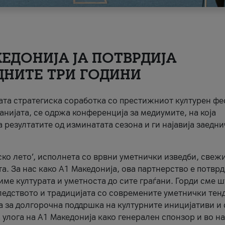
ЕДОНИЈА ЈА ПОТВРДИЈА
ДНИТЕ ТРИ ГОДИНИ
ната стратегиска соработка со престижниот културен ф
анијата, се одржа конференција за медиумите, на која
 резултатите од изминатата сезона и ги најавија заедн
ко лето’, исполнета со врвни уметнички изведби, свеж
а. За нас како A1 Македонија, ова партнерство е потврд
име културата и уметноста до сите граѓани. Горди сме 
ледството и традицијата со современите уметнички тен
а за долгорочна поддршка на културните иницијативи и 
 улога на A1 Македонија како генерален спонзор и во н