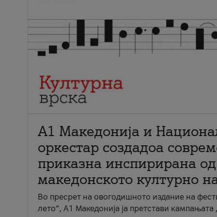
А1 Македонија и Национа
оркестар создадоа совре
приказна инспирирана од
македонското културно н
Во пресрет на овогодишното издание на фест
лето“, А1 Македонија ја претстави кампањата 