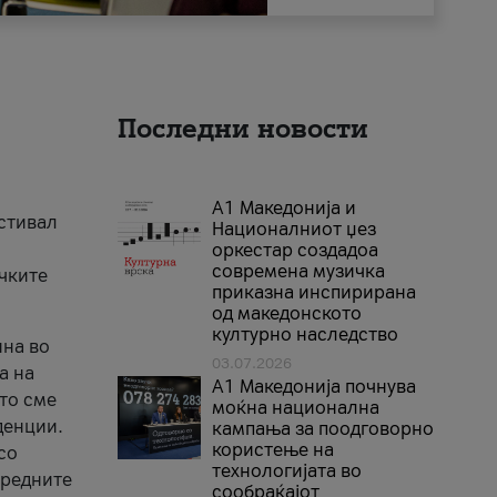
Последни новости
А1 Македонија и
естивал
Националниот џез
оркестар создадоа
современа музичка
ичките
приказна инспирирана
од македонското
културно наследство
ина во
03.07.2026
а на
A1 Македонија почнува
што сме
моќна национална
денции.
кампања за поодговорно
користење на
со
технологијата во
аредните
сообраќајот