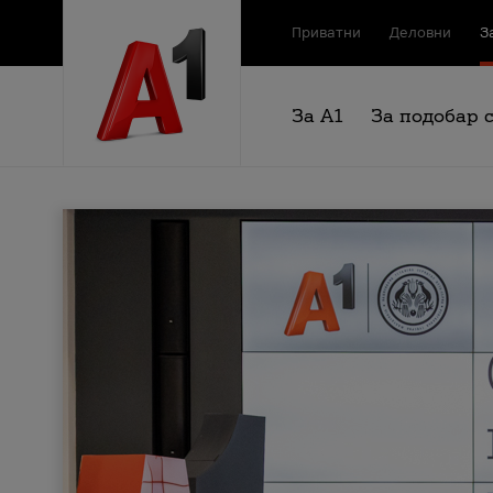
Приватни
Деловни
З
За А1
За подобар 