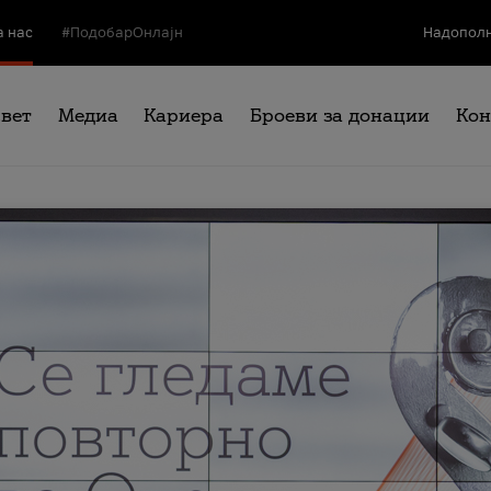
а нас
#ПодобарОнлајн
Надополн
свет
Медиа
Кариера
Броеви за донации
Кон