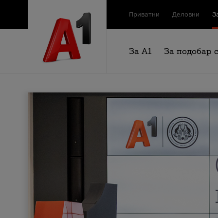
Приватни
Деловни
З
За А1
За подобар 