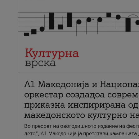
А1 Македонија и Национа
оркестар создадоа совре
приказна инспирирана од
македонското културно н
Во пресрет на овогодишното издание на фест
лето“, А1 Македонија ја претстави кампањата 