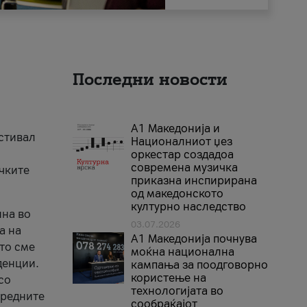
Последни новости
А1 Македонија и
естивал
Националниот џез
оркестар создадоа
современа музичка
ичките
приказна инспирирана
од македонското
културно наследство
ина во
03.07.2026
а на
A1 Македонија почнува
што сме
моќна национална
денции.
кампања за поодговорно
користење на
со
технологијата во
аредните
сообраќајот