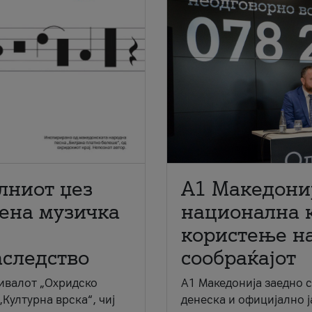
лниот џез
A1 Македони
мена музичка
национална 
користење на
аследство
сообраќајот
ивалот „Охридско
A1 Македонија заедно 
„Културна врска“, чиј
денеска и официјално 