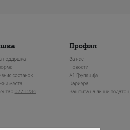
ршка
Профил
за поддршка
За нас
форма
Новости
изнис состанок
А1 Групација
жни места
Кариера
центар
077 1234
Заштита на лични податоц