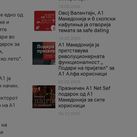
18.05.2026
Овој Валентајн, A1
е едно од
Македонија и 6 скопски
ме и
кафулиња ја отворија
ите
темата за safe dating
ври во
16.02.2026
дарок за
А1 Македонија ја
претставува
м,
револуционерната
ко лето“.
функционалност „
Подари на пријател“ за
А1 Алфа корисници
A1 ја
02.02.2026
н начин.
Празничен A1 Net Sеf
подарок од А1
екторот
Македонија за сите
 на A1
корисници
04.12.2025
 на
 и