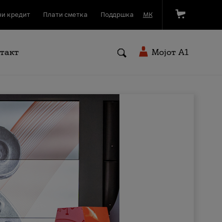
и кредит
Плати сметка
Поддршка
МК
такт
Мојот A1