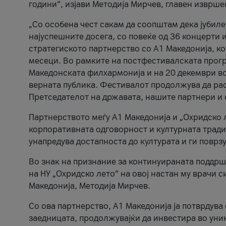
години“, изјави Методија Мирчев, главен изврше
„Со особена чест сакам да соопштам дека јубиле
најуспешните досега, со повеќе од 36 концерти 
стратегиското партнерство со А1 Македонија, к
месеци. Во рамките на постфестивалската прогр
Македонската филхармонија и на 20 декември во
верната публика. Фестивалот продолжува да рас
Претседателот на државата, нашите партнери и с
Партнерството меѓу A1 Македонија и „Охридско 
корпоративната одговорност и културната традиц
унапредува достапноста до културата и ги поврз
Во знак на признание за континуираната поддрш
на НУ „Охридско лето“ на овој настан му врачи
Македонија, Методија Мирчев.
Со ова партнерство, A1 Македонија ја потврдува
заедницата, продолжувајќи да инвестира во уни