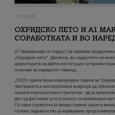
19.11.2025
ОХРИДСКО ЛЕТО И A1 МАК
СОРАБОТКАТА И ВО НАРЕ
A1 Македонија со гордост ја најавува продолже
„Охридско лето“. Денеска, во седиштето на комп
директорите на двете институции ги презентираа
планови за наредниот период.
„2025 година беше извонредна година за ‘Охридс
програмата и инспиративна енергија од публикат
нашата корпоративна стратегија – да ја приближ
дел од фестивал што успешно ги комбинира нас
Со оваа соработка ја зацврстуваме нашата визиј
големо задоволство ја најавуваме продолжената