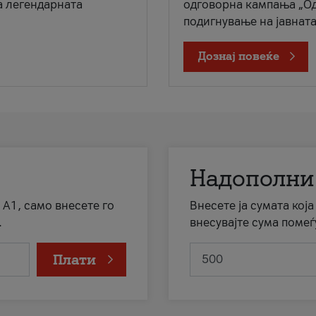
а легендарната
одговорна кампања „Од
подигнување на јавната 
Дознај повеќе
Надополни
 А1, само внесете го
Внесете ја сумата кој
.
внесувајте сума помеѓ
Плати