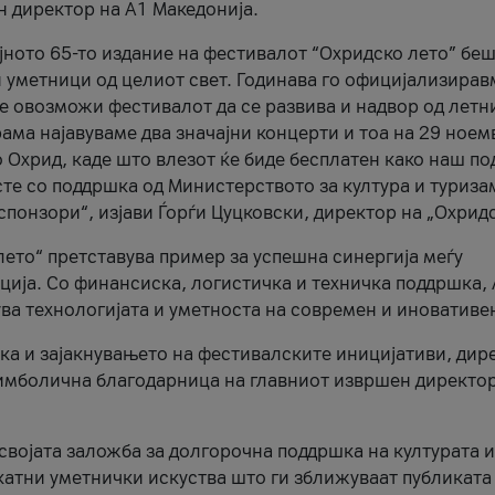
н директор на A1 Македонија.
јното 65-то издание на фестивалот “Охридско лето” беш
и уметници од целиот свет. Годинава го официјализирав
ое овозможи фестивалот да се развива и надвор од летн
ама најавуваме два значајни концерти и тоа на 29 ноем
 Охрид, каде што влезот ќе биде бесплатен како наш по
те со поддршка од Министерството за култура и туриза
понзори“, изјави Ѓорѓи Цуцковски, директор на „Охридс
лето“ претставува пример за успешна синергија меѓу
ија. Со финансиска, логистичка и техничка поддршка, 
ува технологијата и уметноста на современ и иновативе
ка и зајакнувањето на фестивалските иницијативи, дир
 симболична благодарница на главниот извршен директор
 својата заложба за долгорочна поддршка на културата и
катни уметнички искуства што ги зближуваат публиката