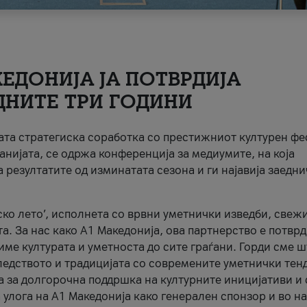
ЕДОНИЈА ЈА ПОТВРДИЈА
ДНИТЕ ТРИ ГОДИНИ
ната стратегиска соработка со престижниот културен ф
анијата, се одржа конференција за медиумите, на која
 резултатите од изминатата сезона и ги најавија заедн
ко лето’, исполнета со врвни уметнички изведби, свеж
а. За нас како A1 Македонија, ова партнерство е потврд
име културата и уметноста до сите граѓани. Горди сме 
ледството и традицијата со современите уметнички тен
а за долгорочна поддршка на културните иницијативи и 
 улога на A1 Македонија како генерален спонзор и во н