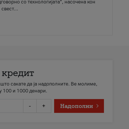
говорно со технологијата“, насочена кон
свест...
 кредит
а што сакате да ја надополните. Ве молиме,
у 100 и 1000 денари.
-
+
Надополни