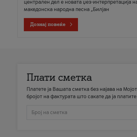
централен дел е новата џез-интерпретација н
македонска народна песна „Билјан
Дознај повеќе
Плати сметка
Платете ја Вашата сметка без најава на Мојот
бројот на фактурата што сакате да ја платите
Број на сметка