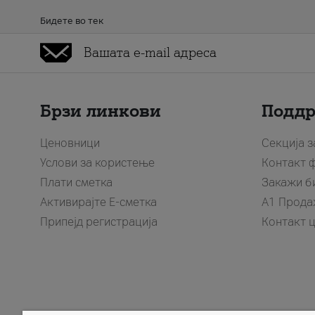
Бидете во тек
Брзи линкови
Подд
Ценовници
Секција 
Услови за користење
Контакт 
Плати сметка
Закажи б
Активирајте Е-сметка
A1 Прода
Припејд регистрација
Контакт 