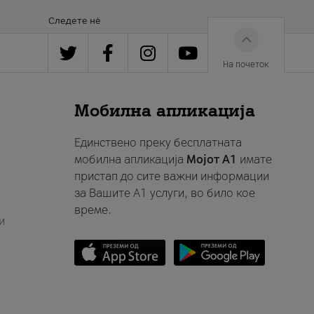
Следете нè
На почеток
Мобилна апликација
Единствено преку бесплатната
мобилна апликација
Мојот A1
имате
пристап до сите важни информации
за Вашите A1 услуги, во било кое
време.
и