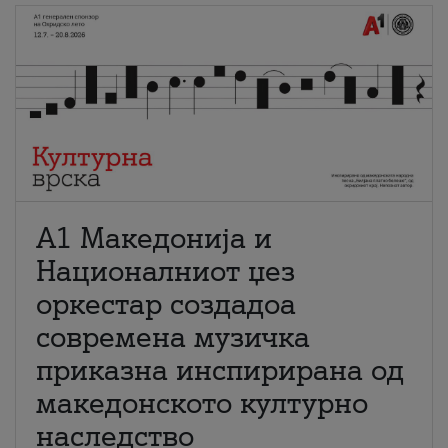
А1 Македонија и
Националниот џез
оркестар создадоа
современа музичка
приказна инспирирана од
македонското културно
наследство