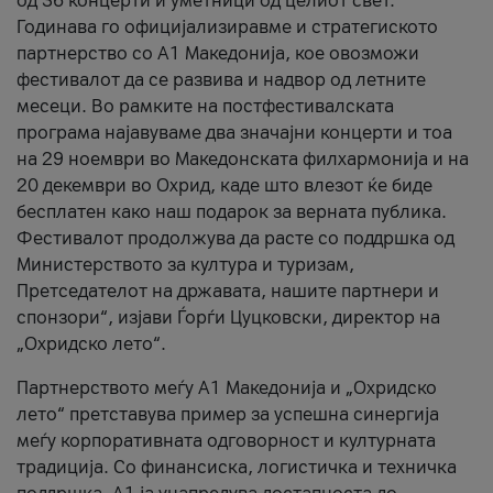
од 36 концерти и уметници од целиот свет.
Годинава го официјализиравме и стратегиското
партнерство со А1 Македонија, кое овозможи
фестивалот да се развива и надвор од летните
месеци. Во рамките на постфестивалската
програма најавуваме два значајни концерти и тоа
на 29 ноември во Македонската филхармонија и на
20 декември во Охрид, каде што влезот ќе биде
бесплатен како наш подарок за верната публика.
Фестивалот продолжува да расте со поддршка од
Министерството за култура и туризам,
Претседателот на државата, нашите партнери и
спонзори“, изјави Ѓорѓи Цуцковски, директор на
„Охридско лето“.
Партнерството меѓу A1 Македонија и „Охридско
лето“ претставува пример за успешна синергија
меѓу корпоративната одговорност и културната
традиција. Со финансиска, логистичка и техничка