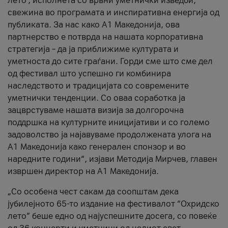
лето’, исполнета со врвни уметнички изведби,
свежина во програмата и инспиративна енергија од
публиката. За нас како A1 Македонија, ова
партнерство е потврда на нашата корпоративна
стратегија – да ја приближиме културата и
уметноста до сите граѓани. Горди сме што сме дел
од фестивал што успешно ги комбинира
наследството и традицијата со современите
уметнички тенденции. Со оваа соработка ја
зацврстуваме нашата визија за долгорочна
поддршка на културните иницијативи и со големо
задоволство ја најавуваме продолжената улога на
A1 Македонија како генерален спонзор и во
наредните години“, изјави Методија Мирчев, главен
извршен директор на A1 Македонија.
„Со особена чест сакам да соопштам дека
јубилејното 65-то издание на фестивалот “Охридско
лето” беше едно од најуспешните досега, со повеќе