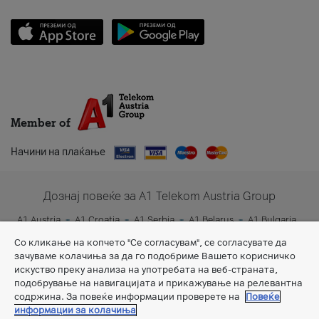
Member of
Начини на плаќање
Дознај повеќе за A1 Telekom Austria Group
A1 Austria
A1 Croatia
A1 Serbia
A1 Belarus
A1 Bulgaria
A1 Slovenia
A1 Digital
Со кликање на копчето "Се согласувам", се согласувате да
зачуваме колачиња за да го подобриме Вашето корисничко
искуство преку анализа на употребата на веб-страната,
подобрување на навигацијата и прикажување на релевантна
содржина. За повеќе информации проверете на
Повеќе
информации за колачиња