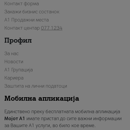
Контакт форма
Закажи бизнис состанок
A1 Продажни места
Контакт центар
077 1234
Профил
За нас
Новости
А1 Групација
Кариера
Заштита на лични податоци
Мобилна апликација
Единствено преку бесплатната мобилна апликација
Мојот A1
имате пристап до сите важни информации
за Вашите A1 услуги, во било кое време.