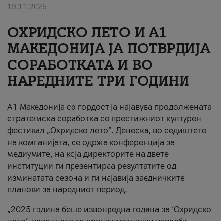
19.11.2025
За нас
ОХРИДСКО ЛЕТО И A1
#ПодобарОнлајн
МАКЕДОНИЈА ЈА ПОТВРДИЈА
СОРАБОТКАТА И ВО
НАРЕДНИТЕ ТРИ ГОДИНИ
A1 Македонија со гордост ја најавува продолжената
стратегиска соработка со престижниот културен
фестивал „Охридско лето“. Денеска, во седиштето
на компанијата, се одржа конференција за
медиумите, на која директорите на двете
институции ги презентираа резултатите од
изминатата сезона и ги најавија заедничките
планови за наредниот период.
„2025 година беше извонредна година за ‘Охридско