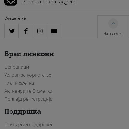
Следете нè
На почеток
Брзи линкови
Ценовници
Услови за користење
Плати сметка
Активирајте Е-сметка
Припејд регистрација
Поддршка
Секција за поддршка