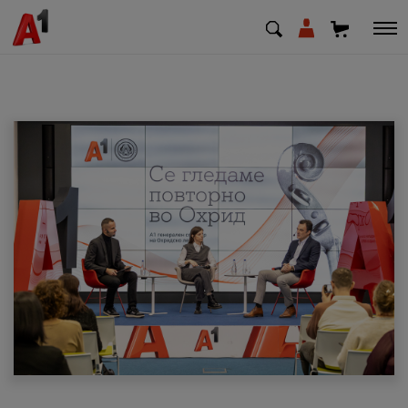
МК
EN
SQ
Приватни
Деловни
Поддршка
Надополни кредит
Плати сметка