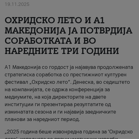
19.11.2025
За нас
ОХРИДСКО ЛЕТО И A1
#ПодобарОнлајн
МАКЕДОНИЈА ЈА ПОТВРДИЈА
СОРАБОТКАТА И ВО
НАРЕДНИТЕ ТРИ ГОДИНИ
A1 Македонија со гордост ја најавува продолжената
стратегиска соработка со престижниот културен
фестивал „Охридско лето“. Денеска, во седиштето
на компанијата, се одржа конференција за
медиумите, на која директорите на двете
институции ги презентираа резултатите од
изминатата сезона и ги најавија заедничките
планови за наредниот период.
„2025 година беше извонредна година за ‘Охридско