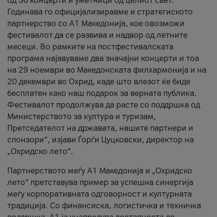
од 36 концерти и уметници од целиот свет.
Годинава го официјализиравме и стратегиското
партнерство со А1 Македонија, кое овозможи
фестивалот да се развива и надвор од летните
месеци. Во рамките на постфестивалската
програма најавуваме два значајни концерти и тоа
на 29 ноември во Македонската филхармонија и на
20 декември во Охрид, каде што влезот ќе биде
бесплатен како наш подарок за верната публика.
Фестивалот продолжува да расте со поддршка од
Министерството за култура и туризам,
Претседателот на државата, нашите партнери и
спонзори“, изјави Ѓорѓи Цуцковски, директор на
„Охридско лето“.
Партнерството меѓу A1 Македонија и „Охридско
лето“ претставува пример за успешна синергија
меѓу корпоративната одговорност и културната
традиција. Со финансиска, логистичка и техничка