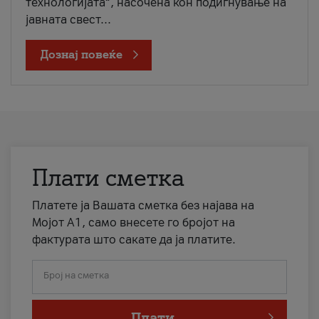
технологијата“, насочена кон подигнување на
јавната свест...
Дознај повеќе
Плати сметка
Платете ја Вашата сметка без најава на
Мојот А1, само внесете го бројот на
фактурата што сакате да ја платите.
Број на сметка
Плати