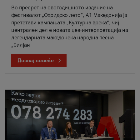
Во пресрет на овогодишното издание на
фестивалот „Охридско лето“, А1 Македонија ја
претстави кампањата „Културна врска“, чиј
централен дел е новата џез-интерпретација на
легендарната македонска народна песна
„Билјан
Дознај повеќе