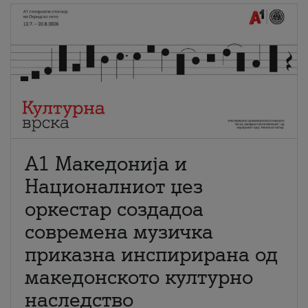
А1 Македонија и
Националниот џез
оркестар создадоа
современа музичка
приказна инспирирана од
македонското културно
наследство