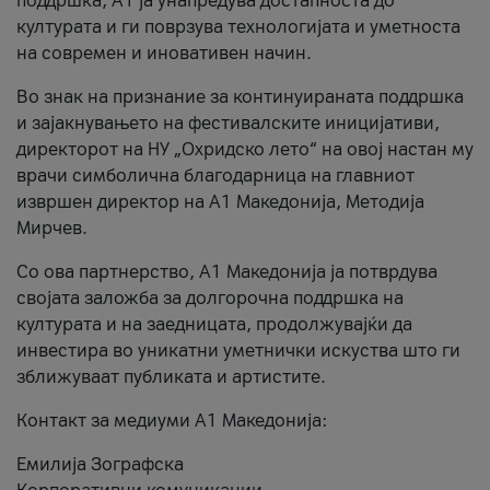
поддршка, A1 ја унапредува достапноста до
културата и ги поврзува технологијата и уметноста
на современ и иновативен начин.
Во знак на признание за континуираната поддршка
и зајакнувањето на фестивалските иницијативи,
директорот на НУ „Охридско лето“ на овој настан му
врачи симболична благодарница на главниот
извршен директор на A1 Македонија, Методија
Мирчев.
Со ова партнерство, A1 Македонија ја потврдува
својата заложба за долгорочна поддршка на
културата и на заедницата, продолжувајќи да
инвестира во уникатни уметнички искуства што ги
зближуваат публиката и артистите.
Контакт за медиуми А1 Македонија:
Емилија Зографска