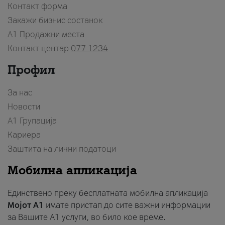
Контакт форма
Закажи бизнис состанок
A1 Продажни места
Контакт центар
077 1234
Профил
За нас
Новости
А1 Групација
Кариера
Заштита на лични податоци
Мобилна апликација
Единствено преку бесплатната мобилна апликација
Мојот A1
имате пристап до сите важни информации
за Вашите A1 услуги, во било кое време.