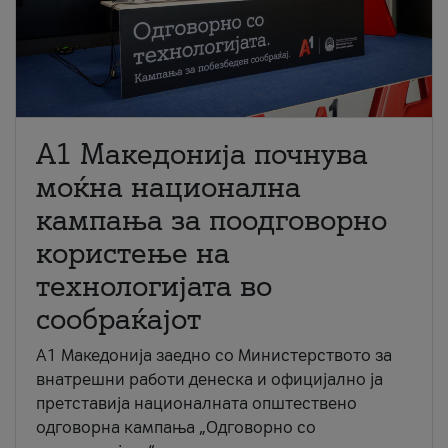
A1 Македонија почнува
моќна национална
кампања за поодговорно
користење на
технологијата во
сообраќајот
A1 Македонија заедно со Министерството за
внатрешни работи денеска и официјално ја
претставија националната општествено
одговорна кампања „Одговорно со