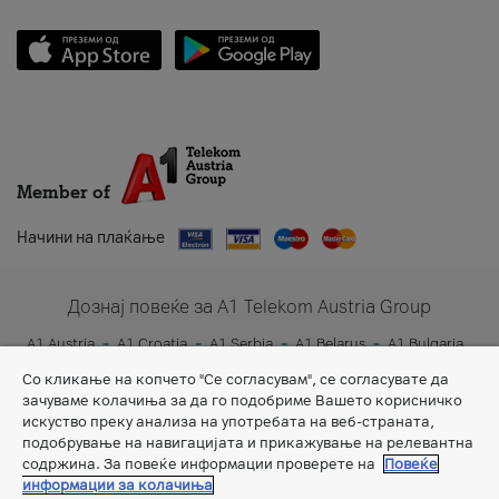
Member of
Начини на плаќање
Дознај повеќе за A1 Telekom Austria Group
A1 Austria
A1 Croatia
A1 Serbia
A1 Belarus
A1 Bulgaria
A1 Slovenia
A1 Digital
Со кликање на копчето "Се согласувам", се согласувате да
зачуваме колачиња за да го подобриме Вашето корисничко
искуство преку анализа на употребата на веб-страната,
подобрување на навигацијата и прикажување на релевантна
содржина. За повеќе информации проверете на
Повеќе
информации за колачиња