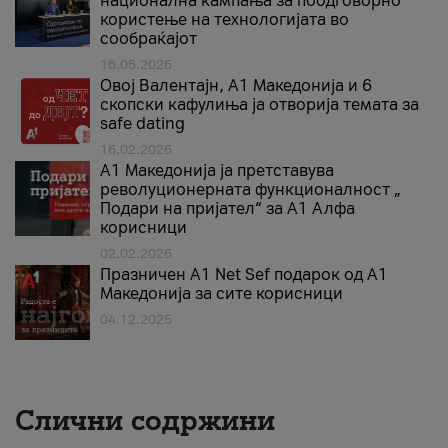
национална кампања за поодговорно
користење на технологијата во
сообраќајот
18.05.2026
Овој Валентајн, A1 Македонија и 6
скопски кафулиња ја отворија темата за
safe dating
16.02.2026
А1 Македонија ја претставува
револуционерната функционалност „
Подари на пријател“ за А1 Алфа
корисници
02.02.2026
Празничен A1 Net Sеf подарок од А1
Македонија за сите корисници
04.12.2025
Слични содржини