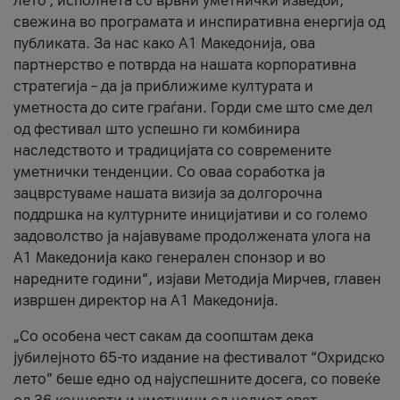
лето’, исполнета со врвни уметнички изведби,
свежина во програмата и инспиративна енергија од
публиката. За нас како A1 Македонија, ова
партнерство е потврда на нашата корпоративна
стратегија – да ја приближиме културата и
уметноста до сите граѓани. Горди сме што сме дел
од фестивал што успешно ги комбинира
наследството и традицијата со современите
уметнички тенденции. Со оваа соработка ја
зацврстуваме нашата визија за долгорочна
поддршка на културните иницијативи и со големо
задоволство ја најавуваме продолжената улога на
A1 Македонија како генерален спонзор и во
наредните години“, изјави Методија Мирчев, главен
извршен директор на A1 Македонија.
„Со особена чест сакам да соопштам дека
јубилејното 65-то издание на фестивалот “Охридско
лето” беше едно од најуспешните досега, со повеќе