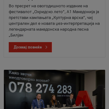
Во пресрет на овогодишното издание на
фестивалот „Охридско лето“, А1 Македонија ја
претстави кампањата „Културна врска“, чиј
централен дел е новата џез-интерпретација на
легендарната македонска народна песна
„Билјан
Дознај повеќе