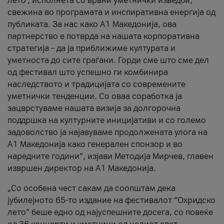
лето’, исполнета со врвни уметнички изведби,
свежина во програмата и инспиративна енергија од
публиката. За нас како A1 Македонија, ова
партнерство е потврда на нашата корпоративна
стратегија – да ја приближиме културата и
уметноста до сите граѓани. Горди сме што сме дел
од фестивал што успешно ги комбинира
наследството и традицијата со современите
уметнички тенденции. Со оваа соработка ја
зацврстуваме нашата визија за долгорочна
поддршка на културните иницијативи и со големо
задоволство ја најавуваме продолжената улога на
A1 Македонија како генерален спонзор и во
наредните години“, изјави Методија Мирчев, главен
извршен директор на A1 Македонија.
„Со особена чест сакам да соопштам дека
јубилејното 65-то издание на фестивалот “Охридско
лето” беше едно од најуспешните досега, со повеќе