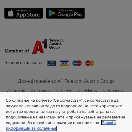
Member of
Начини на плаќање
Дознај повеќе за A1 Telekom Austria Group
A1 Austria
A1 Croatia
A1 Serbia
A1 Belarus
A1 Bulgaria
A1 Slovenia
A1 Digital
Со кликање на копчето "Се согласувам", се согласувате да
зачуваме колачиња за да го подобриме Вашето корисничко
искуство преку анализа на употребата на веб-страната,
подобрување на навигацијата и прикажување на релевантна
содржина. За повеќе информации проверете на
Повеќе
информации за колачиња