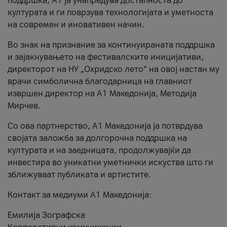
поддршка, A1 ја унапредува достапноста до
културата и ги поврзува технологијата и уметноста
на современ и иновативен начин.
Во знак на признание за континуираната поддршка
и зајакнувањето на фестивалските иницијативи,
директорот на НУ „Охридско лето“ на овој настан му
врачи симболична благодарница на главниот
извршен директор на A1 Македонија, Методија
Мирчев.
Со ова партнерство, A1 Македонија ја потврдува
својата заложба за долгорочна поддршка на
културата и на заедницата, продолжувајќи да
инвестира во уникатни уметнички искуства што ги
зближуваат публиката и артистите.
Контакт за медиуми А1 Македонија:
Емилија Зографска