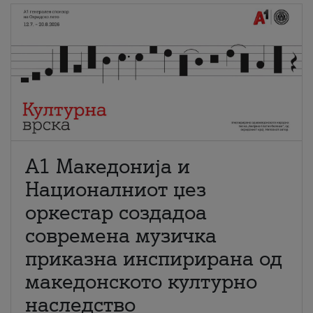
А1 Македонија и
Националниот џез
оркестар создадоа
современа музичка
приказна инспирирана од
македонското културно
наследство