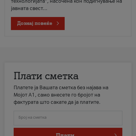
технологијата“, насочена кон подигнување на
јавната свест...
Дознај повеќе
Плати сметка
Платете ја Вашата сметка без најава на
Мојот А1, само внесете го бројот на
фактурата што сакате да ја платите.
Број на сметка
Плати