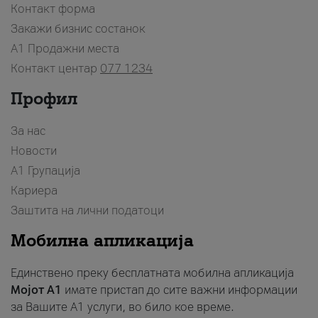
Контакт форма
Закажи бизнис состанок
A1 Продажни места
Контакт центар
077 1234
Профил
За нас
Новости
А1 Групација
Кариера
Заштита на лични податоци
Мобилна апликација
Единствено преку бесплатната мобилна апликација
Мојот A1
имате пристап до сите важни информации
за Вашите A1 услуги, во било кое време.