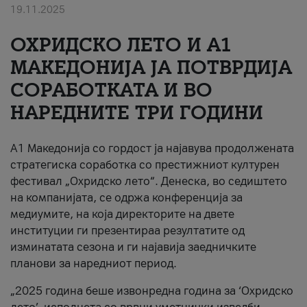
19.11.2025
За нас
ОХРИДСКО ЛЕТО И A1
#ПодобарОнлајн
МАКЕДОНИЈА ЈА ПОТВРДИЈА
СОРАБОТКАТА И ВО
НАРЕДНИТЕ ТРИ ГОДИНИ
A1 Македонија со гордост ја најавува продолжената
стратегиска соработка со престижниот културен
фестивал „Охридско лето“. Денеска, во седиштето
на компанијата, се одржа конференција за
медиумите, на која директорите на двете
институции ги презентираа резултатите од
изминатата сезона и ги најавија заедничките
планови за наредниот период.
„2025 година беше извонредна година за ‘Охридско