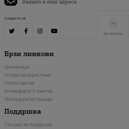
Следете нè
На почеток
Брзи линкови
Ценовници
Услови за користење
Плати сметка
Активирајте Е-сметка
Припејд регистрација
Поддршка
Секција за поддршка