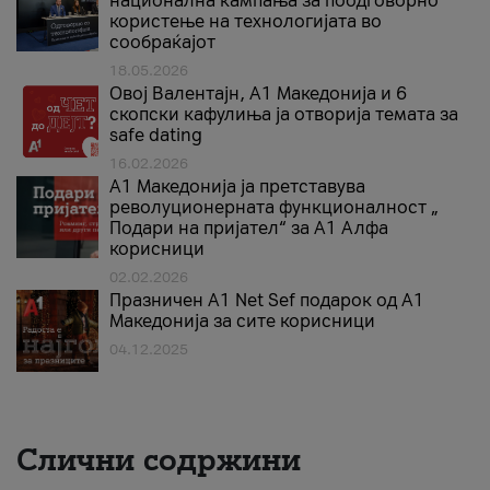
национална кампања за поодговорно
користење на технологијата во
сообраќајот
18.05.2026
Овој Валентајн, A1 Македонија и 6
скопски кафулиња ја отворија темата за
safe dating
16.02.2026
А1 Македонија ја претставува
револуционерната функционалност „
Подари на пријател“ за А1 Алфа
корисници
02.02.2026
Празничен A1 Net Sеf подарок од А1
Македонија за сите корисници
04.12.2025
Слични содржини