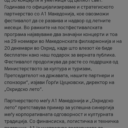
од 36 концерти и уметници од целиот свет.
Годинава го официјализиравме и стратегиското
партнерство со А1 Македонија, кое овозможи
фестивалот да се развива и надвор од летните
месеци. Во рамките на постфестивалската
програма најавуваме два значајни концерти и тоа
на 29 ноември во Македонската филхармонија и на
20 декември во Охрид, каде што влезот ќе биде
бесплатен како наш подарок за верната публика.
Фестивалот продолжува да расте со поддршка од
Министерството за култура и туризам,
Претседателот на државата, нашите партнери и
спонзори“, изјави Ѓорѓи Цуцковски, директор на
„Охридско лето“.
Партнерството меѓу A1 Македонија и „Охридско
лето“ претставува пример за успешна синергија
меѓу корпоративната одговорност и културната
традиција. Со финансиска, логистичка и техничка