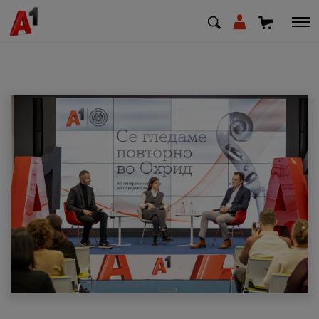
МК
EN
SQ
Приватни
Деловни
Поддршка
Надополни кредит
Плати сметка