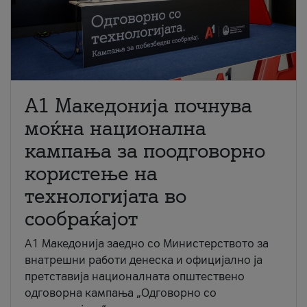
A1 Македонија почнува
моќна национална
кампања за поодговорно
користење на
технологијата во
сообраќајот
A1 Македонија заедно со Министерството за
внатрешни работи денеска и официјално ја
претставија националната општествено
одговорна кампања „Одговорно со