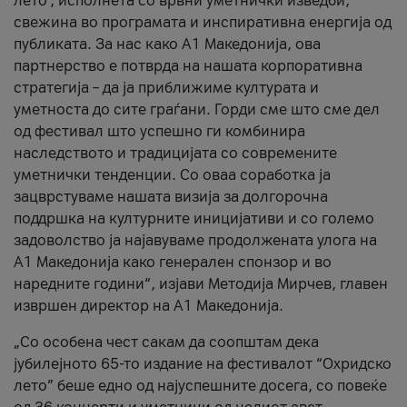
лето’, исполнета со врвни уметнички изведби,
свежина во програмата и инспиративна енергија од
публиката. За нас како A1 Македонија, ова
партнерство е потврда на нашата корпоративна
стратегија – да ја приближиме културата и
уметноста до сите граѓани. Горди сме што сме дел
од фестивал што успешно ги комбинира
наследството и традицијата со современите
уметнички тенденции. Со оваа соработка ја
зацврстуваме нашата визија за долгорочна
поддршка на културните иницијативи и со големо
задоволство ја најавуваме продолжената улога на
A1 Македонија како генерален спонзор и во
наредните години“, изјави Методија Мирчев, главен
извршен директор на A1 Македонија.
„Со особена чест сакам да соопштам дека
јубилејното 65-то издание на фестивалот “Охридско
лето” беше едно од најуспешните досега, со повеќе