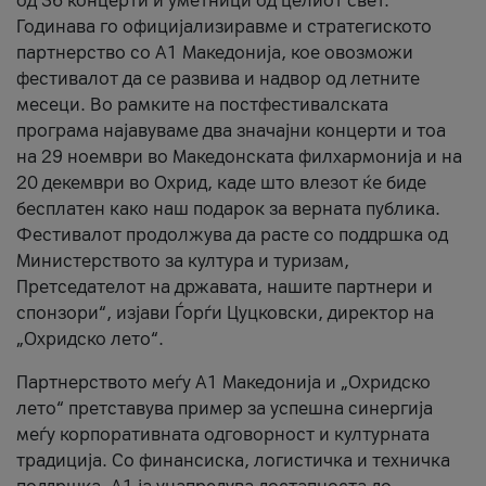
од 36 концерти и уметници од целиот свет.
Годинава го официјализиравме и стратегиското
партнерство со А1 Македонија, кое овозможи
фестивалот да се развива и надвор од летните
месеци. Во рамките на постфестивалската
програма најавуваме два значајни концерти и тоа
на 29 ноември во Македонската филхармонија и на
20 декември во Охрид, каде што влезот ќе биде
бесплатен како наш подарок за верната публика.
Фестивалот продолжува да расте со поддршка од
Министерството за култура и туризам,
Претседателот на државата, нашите партнери и
спонзори“, изјави Ѓорѓи Цуцковски, директор на
„Охридско лето“.
Партнерството меѓу A1 Македонија и „Охридско
лето“ претставува пример за успешна синергија
меѓу корпоративната одговорност и културната
традиција. Со финансиска, логистичка и техничка