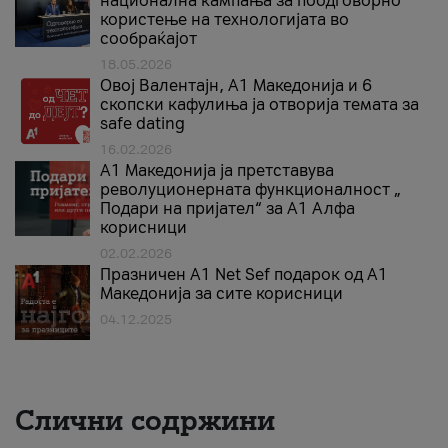
национална кампања за поодговорно
користење на технологијата во
сообраќајот
18.05.2026
Овој Валентајн, A1 Македонија и 6
скопски кафулиња ја отворија темата за
safe dating
16.02.2026
А1 Македонија ја претставува
револуционерната функционалност „
Подари на пријател“ за А1 Алфа
корисници
02.02.2026
Празничен A1 Net Sеf подарок од А1
Македонија за сите корисници
04.12.2025
Слични содржини