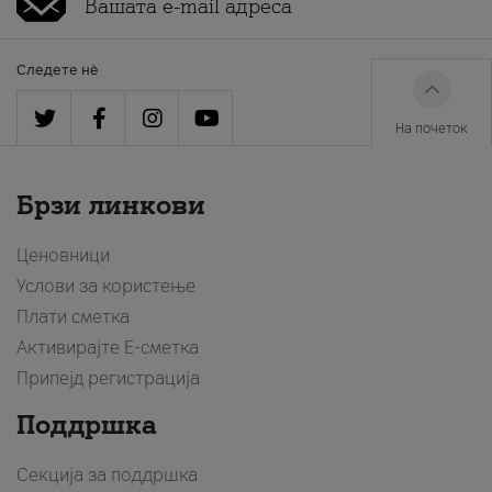
Следете нè
На почеток
Брзи линкови
Ценовници
Услови за користење
Плати сметка
Активирајте Е-сметка
Припејд регистрација
Поддршка
Секција за поддршка