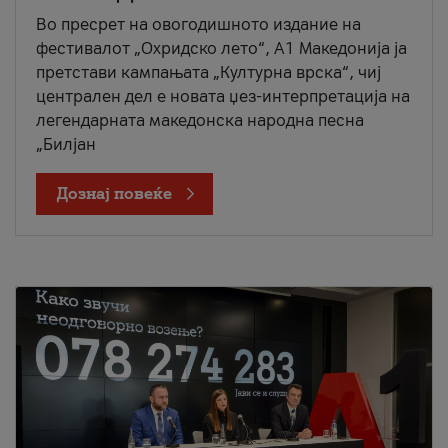
Во пресрет на овогодишното издание на
фестивалот „Охридско лето“, А1 Македонија ја
претстави кампањата „Културна врска“, чиј
централен дел е новата џез-интерпретација на
легендарната македонска народна песна
„Билјан
Дознај повеќе