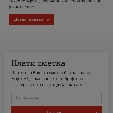
технологијата“, насочена кон подигнување на
јавната свест...
Дознај повеќе
Плати сметка
Платете ја Вашата сметка без најава на
Мојот А1, само внесете го бројот на
фактурата што сакате да ја платите.
Број на сметка
Плати