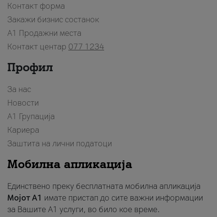
Контакт форма
Закажи бизнис состанок
A1 Продажни места
Контакт центар
077 1234
Профил
За нас
Новости
А1 Групација
Кариера
Заштита на лични податоци
Мобилна апликација
Единствено преку бесплатната мобилна апликација
Мојот A1
имате пристап до сите важни информации
за Вашите A1 услуги, во било кое време.