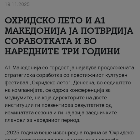
19.11.2025
За нас
ОХРИДСКО ЛЕТО И A1
#ПодобарОнлајн
МАКЕДОНИЈА ЈА ПОТВРДИЈА
СОРАБОТКАТА И ВО
НАРЕДНИТЕ ТРИ ГОДИНИ
A1 Македонија со гордост ја најавува продолжената
стратегиска соработка со престижниот културен
фестивал „Охридско лето“. Денеска, во седиштето
на компанијата, се одржа конференција за
медиумите, на која директорите на двете
институции ги презентираа резултатите од
изминатата сезона и ги најавија заедничките
планови за наредниот период.
„2025 година беше извонредна година за ‘Охридско