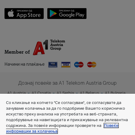
Member of
Начини на плаќање
Дознај повеќе за A1 Telekom Austria Group
A1 Austria
A1 Croatia
A1 Serbia
A1 Belarus
A1 Bulgaria
A1 Slovenia
A1 Digital
Со кликање на копчето "Се согласувам", се согласувате да
зачуваме колачиња за да го подобриме Вашето корисничко
искуство преку анализа на употребата на веб-страната,
подобрување на навигацијата и прикажување на релевантна
содржина. За повеќе информации проверете на
Повеќе
информации за колачиња