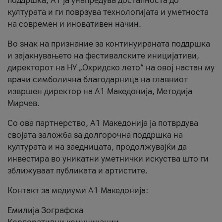
поддршка, A1 ја унапредува достапноста до
културата и ги поврзува технологијата и уметноста
на современ и иновативен начин.
Во знак на признание за континуираната поддршка
и зајакнувањето на фестивалските иницијативи,
директорот на НУ „Охридско лето“ на овој настан му
врачи симболична благодарница на главниот
извршен директор на A1 Македонија, Методија
Мирчев.
Со ова партнерство, A1 Македонија ја потврдува
својата заложба за долгорочна поддршка на
културата и на заедницата, продолжувајќи да
инвестира во уникатни уметнички искуства што ги
зближуваат публиката и артистите.
Контакт за медиуми А1 Македонија:
Емилија Зографска