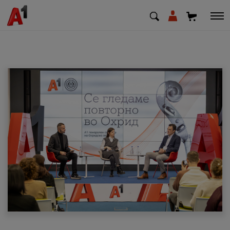
МК
EN
SQ
Приватни
Деловни
Поддршка
Надополни кредит
Плати сметка