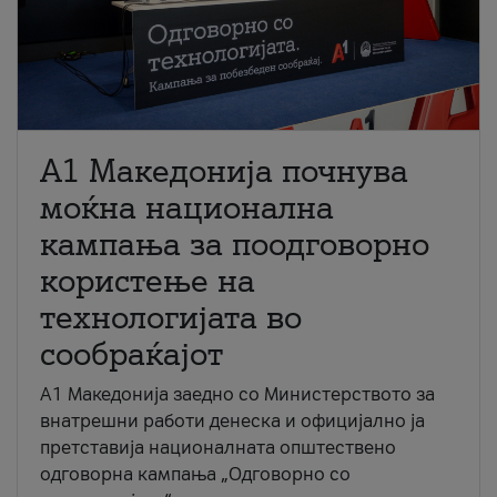
A1 Македонија почнува
моќна национална
кампања за поодговорно
користење на
технологијата во
сообраќајот
A1 Македонија заедно со Министерството за
внатрешни работи денеска и официјално ја
претставија националната општествено
одговорна кампања „Одговорно со