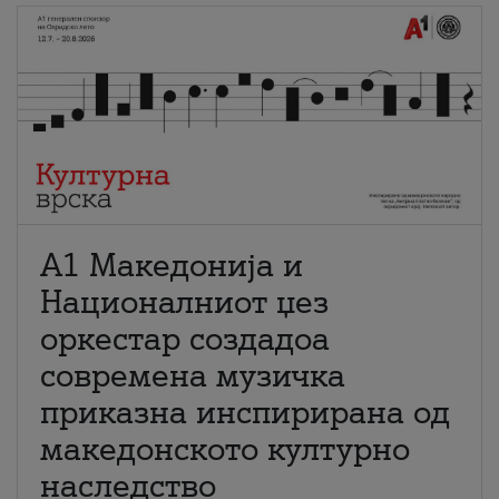
А1 Македонија и
Националниот џез
оркестар создадоа
современа музичка
приказна инспирирана од
македонското културно
наследство