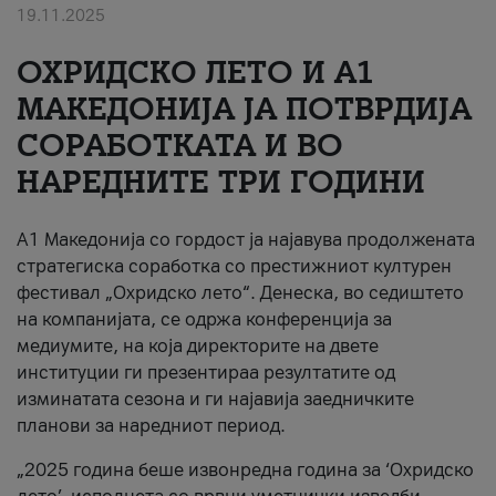
19.11.2025
За нас
ОХРИДСКО ЛЕТО И A1
#ПодобарОнлајн
МАКЕДОНИЈА ЈА ПОТВРДИЈА
СОРАБОТКАТА И ВО
НАРЕДНИТЕ ТРИ ГОДИНИ
A1 Македонија со гордост ја најавува продолжената
стратегиска соработка со престижниот културен
фестивал „Охридско лето“. Денеска, во седиштето
на компанијата, се одржа конференција за
медиумите, на која директорите на двете
институции ги презентираа резултатите од
изминатата сезона и ги најавија заедничките
планови за наредниот период.
„2025 година беше извонредна година за ‘Охридско