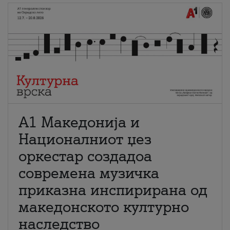
А1 Македонија и
Националниот џез
оркестар создадоа
современа музичка
приказна инспирирана од
македонското културно
наследство