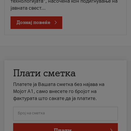
технологијата“, насочена кон подигнување на
јавната свест...
Дознај повеќе
Плати сметка
Платете ја Вашата сметка без најава на
Мојот А1, само внесете го бројот на
фактурата што сакате да ја платите.
Број на сметка
Плати