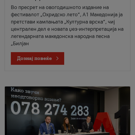
Во пресрет на овогодишното издание на
фестивалот „Охридско лето“, А1 Македонија ја
претстави кампањата „Културна врска“, чиј
централен дел е новата џез-интерпретација на
легендарната македонска народна песна
„Билјан
Дознај повеќе