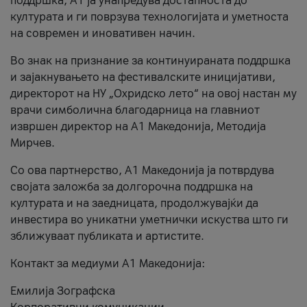
поддршка, A1 ја унапредува достапноста до
културата и ги поврзува технологијата и уметноста
на современ и иновативен начин.
Во знак на признание за континуираната поддршка
и зајакнувањето на фестивалските иницијативи,
директорот на НУ „Охридско лето“ на овој настан му
врачи симболична благодарница на главниот
извршен директор на A1 Македонија, Методија
Мирчев.
Со ова партнерство, A1 Македонија ја потврдува
својата заложба за долгорочна поддршка на
културата и на заедницата, продолжувајќи да
инвестира во уникатни уметнички искуства што ги
зближуваат публиката и артистите.
Контакт за медиуми А1 Македонија:
Емилија Зографска