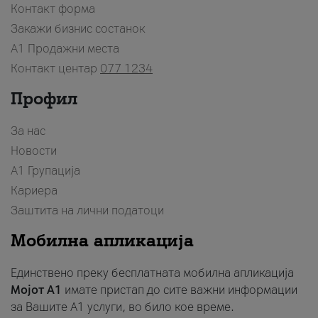
Контакт форма
Закажи бизнис состанок
A1 Продажни места
Контакт центар
077 1234
Профил
За нас
Новости
А1 Групација
Кариера
Заштита на лични податоци
Мобилна апликација
Единствено преку бесплатната мобилна апликација
Мојот A1
имате пристап до сите важни информации
за Вашите A1 услуги, во било кое време.