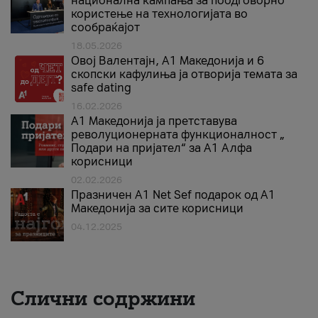
национална кампања за поодговорно
користење на технологијата во
сообраќајот
18.05.2026
Овој Валентајн, A1 Македонија и 6
скопски кафулиња ја отворија темата за
safe dating
16.02.2026
А1 Македонија ја претставува
револуционерната функционалност „
Подари на пријател“ за А1 Алфа
корисници
02.02.2026
Празничен A1 Net Sеf подарок од А1
Македонија за сите корисници
04.12.2025
Слични содржини