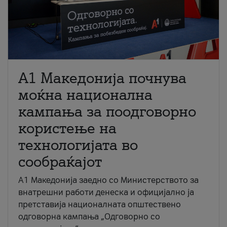
A1 Македонија почнува
моќна национална
кампања за поодговорно
користење на
технологијата во
сообраќајот
A1 Македонија заедно со Министерството за
внатрешни работи денеска и официјално ја
претставија националната општествено
одговорна кампања „Одговорно со