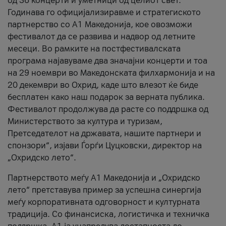
од 36 концерти и уметници од целиот свет.
Годинава го официјализиравме и стратегиското
партнерство со А1 Македонија, кое овозможи
фестивалот да се развива и надвор од летните
месеци. Во рамките на постфестивалската
програма најавуваме два значајни концерти и тоа
на 29 ноември во Македонската филхармонија и на
20 декември во Охрид, каде што влезот ќе биде
бесплатен како наш подарок за верната публика.
Фестивалот продолжува да расте со поддршка од
Министерството за култура и туризам,
Претседателот на државата, нашите партнери и
спонзори“, изјави Ѓорѓи Цуцковски, директор на
„Охридско лето“.
Партнерството меѓу A1 Македонија и „Охридско
лето“ претставува пример за успешна синергија
меѓу корпоративната одговорност и културната
традиција. Со финансиска, логистичка и техничка