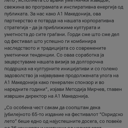
лето’, исполнета со врвни уметнички изведби,
свежина во програмата и инспиративна енергија од
публиката. За нас како A1 Македонија, ова
партнерство е потврда на нашата корпоративна
стратегија – да ја приближиме културата и
уметноста до сите граѓани. Горди сме што сме дел
од фестивал што успешно ги комбинира
наследството и традицијата со современите
уметнички тенденции. Со оваа соработка ја
зацврстуваме нашата визија за долгорочна
поддршка на културните иницијативи и со големо
задоволство ја најавуваме продолжената улога на
A1 Македонија како генерален спонзор и во
наредните години“, изјави Методија Мирчев, главен
извршен директор на A1 Македонија.
„Со особена чест сакам да соопштам дека
јубилејното 65-то издание на фестивалот “Охридско
лето” беше едно од најуспешните досега, со повеќе