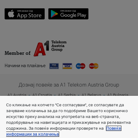
Member of
Начини на плаќање
Дознај повеќе за A1 Telekom Austria Group
A1 Austria
A1 Croatia
A1 Serbia
A1 Belarus
A1 Bulgaria
A1 Slovenia
A1 Digital
Со кликање на копчето "Се согласувам", се согласувате да
зачуваме колачиња за да го подобриме Вашето корисничко
искуство преку анализа на употребата на веб-страната,
подобрување на навигацијата и прикажување на релевантна
содржина. За повеќе информации проверете на
Повеќе
информации за колачиња