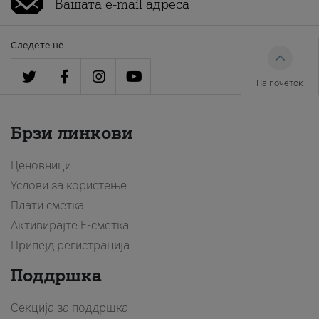
Следете нè
На почеток
Брзи линкови
Ценовници
Услови за користење
Плати сметка
Активирајте Е-сметка
Припејд регистрација
Поддршка
Секција за поддршка