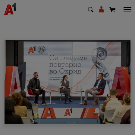
МК
EN
SQ
Приватни
Деловни
Поддршка
Надополни кредит
Плати сметка