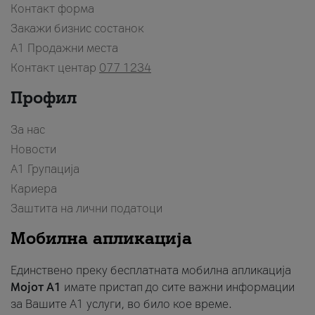
Контакт форма
Закажи бизнис состанок
A1 Продажни места
Контакт центар
077 1234
Профил
За нас
Новости
А1 Групација
Кариера
Заштита на лични податоци
Мобилна апликација
Единствено преку бесплатната мобилна апликација
Мојот A1
имате пристап до сите важни информации
за Вашите A1 услуги, во било кое време.