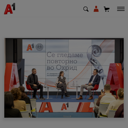
МК
EN
SQ
Приватни
Деловни
Поддршка
Надополни кредит
Плати сметка