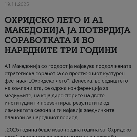
19.11.2025
За нас
ОХРИДСКО ЛЕТО И A1
#ПодобарОнлајн
МАКЕДОНИЈА ЈА ПОТВРДИЈА
СОРАБОТКАТА И ВО
НАРЕДНИТЕ ТРИ ГОДИНИ
A1 Македонија со гордост ја најавува продолжената
стратегиска соработка со престижниот културен
фестивал „Охридско лето“. Денеска, во седиштето
на компанијата, се одржа конференција за
медиумите, на која директорите на двете
институции ги презентираа резултатите од
изминатата сезона и ги најавија заедничките
планови за наредниот период.
„2025 година беше извонредна година за ‘Охридско