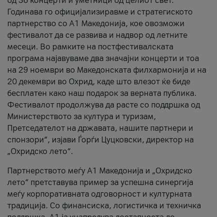
од 36 концерти и уметници од целиот свет.
Годинава го официјализиравме и стратегиското
партнерство со А1 Македонија, кое овозможи
фестивалот да се развива и надвор од летните
месеци. Во рамките на постфестивалската
програма најавуваме два значајни концерти и тоа
на 29 ноември во Македонската филхармонија и на
20 декември во Охрид, каде што влезот ќе биде
бесплатен како наш подарок за верната публика.
Фестивалот продолжува да расте со поддршка од
Министерството за култура и туризам,
Претседателот на државата, нашите партнери и
спонзори“, изјави Ѓорѓи Цуцковски, директор на
„Охридско лето“.
Партнерството меѓу A1 Македонија и „Охридско
лето“ претставува пример за успешна синергија
меѓу корпоративната одговорност и културната
традиција. Со финансиска, логистичка и техничка