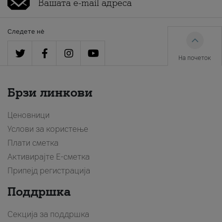
Следете нè
На почеток
Брзи линкови
Ценовници
Услови за користење
Плати сметка
Активирајте Е-сметка
Припејд регистрација
Поддршка
Секција за поддршка