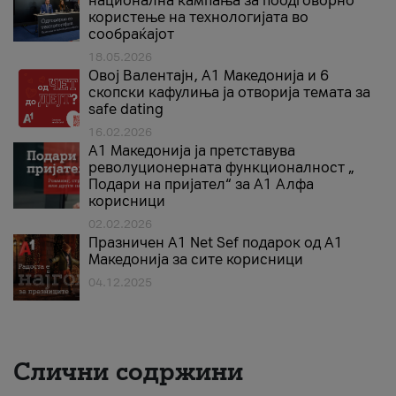
национална кампања за поодговорно
користење на технологијата во
сообраќајот
18.05.2026
Овој Валентајн, A1 Македонија и 6
скопски кафулиња ја отворија темата за
safe dating
16.02.2026
А1 Македонија ја претставува
револуционерната функционалност „
Подари на пријател“ за А1 Алфа
корисници
02.02.2026
Празничен A1 Net Sеf подарок од А1
Македонија за сите корисници
04.12.2025
Слични содржини