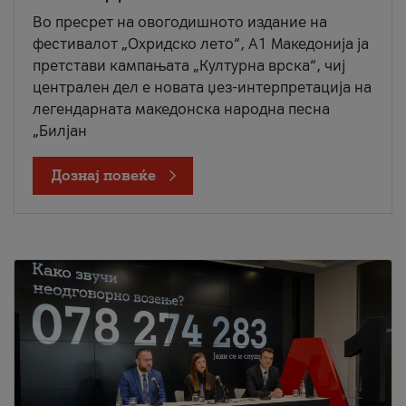
Во пресрет на овогодишното издание на
фестивалот „Охридско лето“, А1 Македонија ја
претстави кампањата „Културна врска“, чиј
централен дел е новата џез-интерпретација на
легендарната македонска народна песна
„Билјан
Дознај повеќе