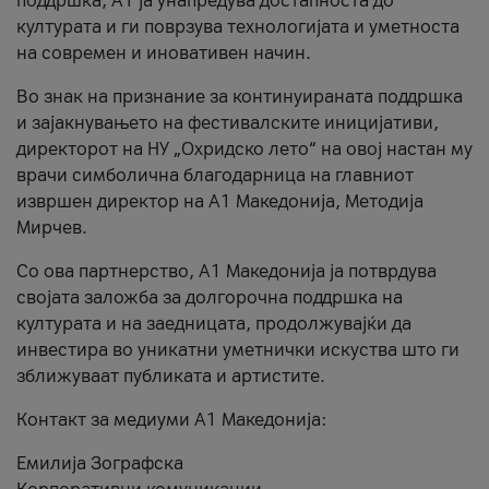
поддршка, A1 ја унапредува достапноста до
културата и ги поврзува технологијата и уметноста
на современ и иновативен начин.
Во знак на признание за континуираната поддршка
и зајакнувањето на фестивалските иницијативи,
директорот на НУ „Охридско лето“ на овој настан му
врачи симболична благодарница на главниот
извршен директор на A1 Македонија, Методија
Мирчев.
Со ова партнерство, A1 Македонија ја потврдува
својата заложба за долгорочна поддршка на
културата и на заедницата, продолжувајќи да
инвестира во уникатни уметнички искуства што ги
зближуваат публиката и артистите.
Контакт за медиуми А1 Македонија:
Емилија Зографска