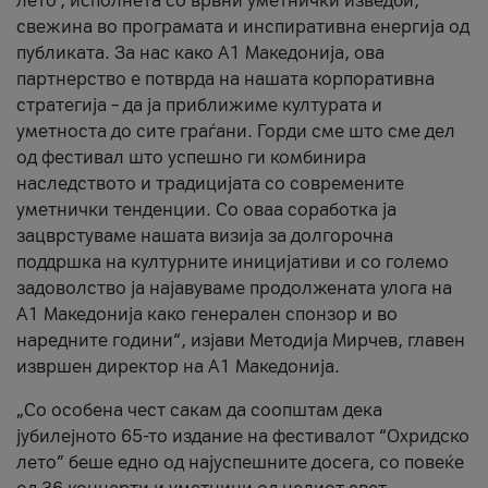
лето’, исполнета со врвни уметнички изведби,
свежина во програмата и инспиративна енергија од
публиката. За нас како A1 Македонија, ова
партнерство е потврда на нашата корпоративна
стратегија – да ја приближиме културата и
уметноста до сите граѓани. Горди сме што сме дел
од фестивал што успешно ги комбинира
наследството и традицијата со современите
уметнички тенденции. Со оваа соработка ја
зацврстуваме нашата визија за долгорочна
поддршка на културните иницијативи и со големо
задоволство ја најавуваме продолжената улога на
A1 Македонија како генерален спонзор и во
наредните години“, изјави Методија Мирчев, главен
извршен директор на A1 Македонија.
„Со особена чест сакам да соопштам дека
јубилејното 65-то издание на фестивалот “Охридско
лето” беше едно од најуспешните досега, со повеќе