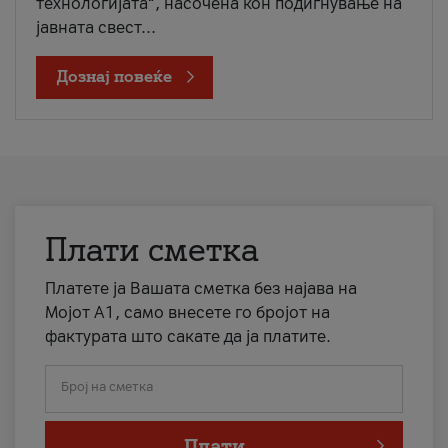
технологијата“, насочена кон подигнување на
јавната свест...
Дознај повеќе
Плати сметка
Платете ја Вашата сметка без најава на
Мојот А1, само внесете го бројот на
фактурата што сакате да ја платите.
Број на сметка
Плати