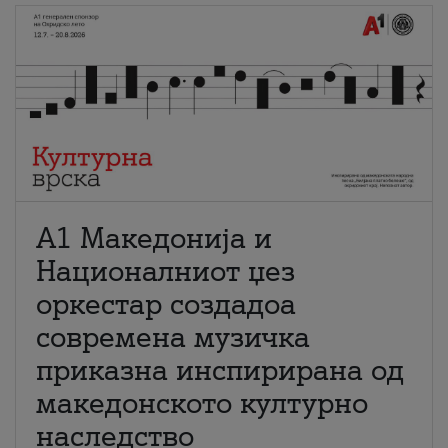
А1 Македонија и
Националниот џез
оркестар создадоа
современа музичка
приказна инспирирана од
македонското културно
наследство