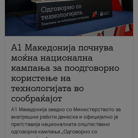
A1 Македонија почнува
моќна национална
кампања за поодговорно
користење на
технологијата во
сообраќајот
A1 Македонија заедно со Министерството за
внатрешни работи денеска и официјално ја
претставија националната општествено
одговорна кампања „Одговорно со