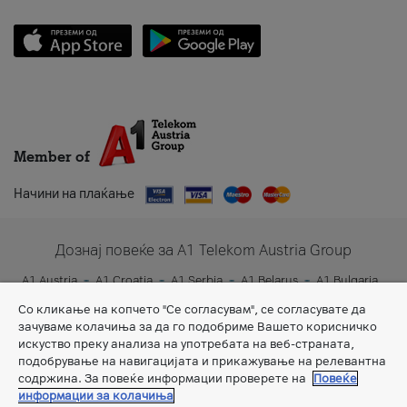
Member of
Начини на плаќање
Дознај повеќе за A1 Telekom Austria Group
A1 Austria
A1 Croatia
A1 Serbia
A1 Belarus
A1 Bulgaria
A1 Slovenia
A1 Digital
Со кликање на копчето "Се согласувам", се согласувате да
зачуваме колачиња за да го подобриме Вашето корисничко
искуство преку анализа на употребата на веб-страната,
подобрување на навигацијата и прикажување на релевантна
содржина. За повеќе информации проверете на
Повеќе
информации за колачиња