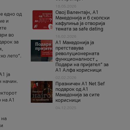
18.05.2026
Овој Валентајн, A1
е едно од
Македонија и 6 скопски
ме и
кафулиња ја отворија
ите
темата за safe dating
ври во
16.02.2026
дарок за
А1 Македонија ја
претставува
м,
револуционерната
ко лето“.
функционалност „
Подари на пријател“ за
А1 Алфа корисници
A1 ја
02.02.2026
н начин.
Празничен A1 Net Sеf
подарок од А1
екторот
Македонија за сите
 на A1
корисници
04.12.2025
 на
 и