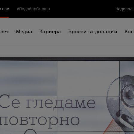
а нас
#ПодобарОнлајн
Надополн
свет
Медиа
Кариера
Броеви за донации
Кон