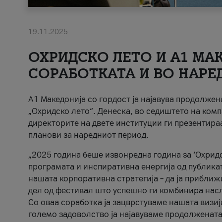
19.11.2025
ОХРИДСКО ЛЕТО И A1 МАК
СОРАБОТКАТА И ВО НАРЕ
A1 Македонија со гордост ја најавува продолже
„Охридско лето“. Денеска, во седиштето на комп
директорите на двете институции ги презентираа
планови за наредниот период.
„2025 година беше извонредна година за ‘Охридс
програмата и инспиративна енергија од публикат
нашата корпоративна стратегија – да ја приближ
дел од фестивал што успешно ги комбинира нас
Со оваа соработка ја зацврстуваме нашата визиј
големо задоволство ја најавуваме продолжената