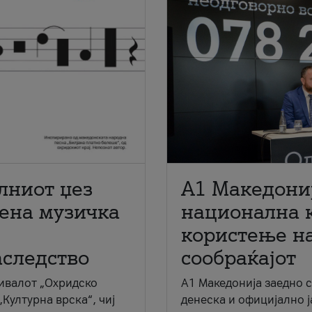
лниот џез
A1 Македони
мена музичка
национална 
користење на
аследство
сообраќајот
ивалот „Охридско
A1 Македонија заедно 
„Културна врска“, чиј
денеска и официјално 