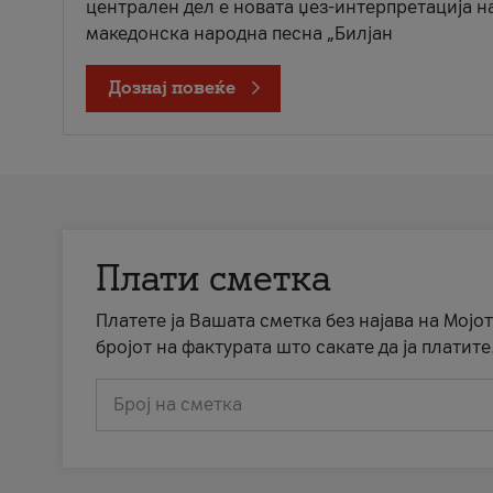
централен дел е новата џез-интерпретација н
македонска народна песна „Билјан
Дознај повеќе
Плати сметка
Платете ја Вашата сметка без најава на Мојот
бројот на фактурата што сакате да ја платите
Број на сметка