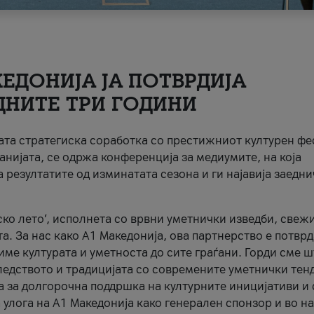
ЕДОНИЈА ЈА ПОТВРДИЈА
ДНИТЕ ТРИ ГОДИНИ
ната стратегиска соработка со престижниот културен ф
анијата, се одржа конференција за медиумите, на која
 резултатите од изминатата сезона и ги најавија заедн
ко лето’, исполнета со врвни уметнички изведби, свеж
а. За нас како A1 Македонија, ова партнерство е потврд
име културата и уметноста до сите граѓани. Горди сме 
ледството и традицијата со современите уметнички тен
а за долгорочна поддршка на културните иницијативи и 
 улога на A1 Македонија како генерален спонзор и во н