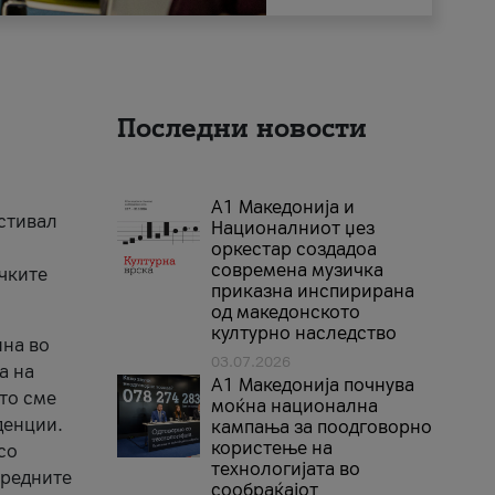
Последни новости
А1 Македонија и
естивал
Националниот џез
оркестар создадоа
современа музичка
ичките
приказна инспирирана
од македонското
културно наследство
ина во
03.07.2026
а на
A1 Македонија почнува
што сме
моќна национална
денции.
кампања за поодговорно
користење на
со
технологијата во
аредните
сообраќајот