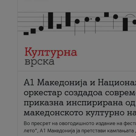
А1 Македонија и Национа
оркестар создадоа совре
приказна инспирирана од
македонското културно н
Во пресрет на овогодишното издание на фест
лето“, А1 Македонија ја претстави кампањата 