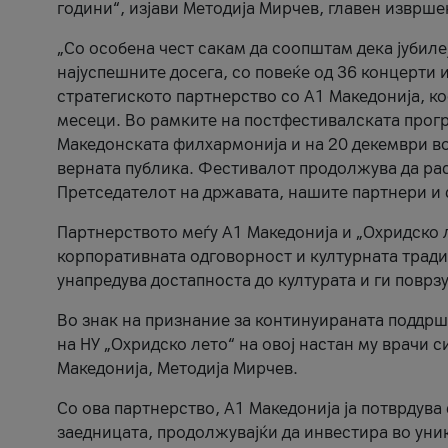
години“, изјави Методија Мирчев, главен изврше
„Со особена чест сакам да соопштам дека јубиле
најуспешните досега, со повеќе од 36 концерти 
стратегиското партнерство со А1 Македонија, к
месеци. Во рамките на постфестивалската прогр
Македонската филхармонија и на 20 декември во
верната публика. Фестивалот продолжува да рас
Претседателот на државата, нашите партнери и с
Партнерството меѓу A1 Македонија и „Охридско 
корпоративната одговорност и културната традиц
унапредува достапноста до културата и ги поврз
Во знак на признание за континуираната поддрш
на НУ „Охридско лето“ на овој настан му врачи
Македонија, Методија Мирчев.
Со ова партнерство, A1 Македонија ја потврдува
заедницата, продолжувајќи да инвестира во уни