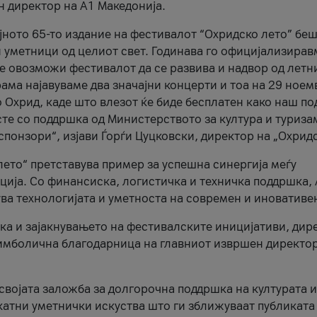
н директор на A1 Македонија.
јното 65-то издание на фестивалот “Охридско лето” беш
и уметници од целиот свет. Годинава го официјализирав
ое овозможи фестивалот да се развива и надвор од летн
ама најавуваме два значајни концерти и тоа на 29 ноем
 Охрид, каде што влезот ќе биде бесплатен како наш по
те со поддршка од Министерството за култура и туриза
понзори“, изјави Ѓорѓи Цуцковски, директор на „Охридс
лето“ претставува пример за успешна синергија меѓу
ија. Со финансиска, логистичка и техничка поддршка, 
ува технологијата и уметноста на современ и иновативе
ка и зајакнувањето на фестивалските иницијативи, дир
 симболична благодарница на главниот извршен директор
 својата заложба за долгорочна поддршка на културата и
катни уметнички искуства што ги зближуваат публиката