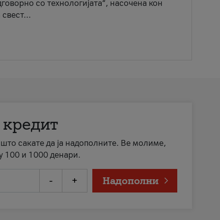
говорно со технологијата“, насочена кон
свест...
 кредит
а што сакате да ја надополните. Ве молиме,
у 100 и 1000 денари.
-
+
Надополни