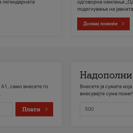
а легендарната
одговорна кампања „Од
подигнување на јавната 
Дознај повеќе
Надополни
 А1, само внесете го
Внесете ја сумата кој
.
внесувајте сума помеѓ
Плати