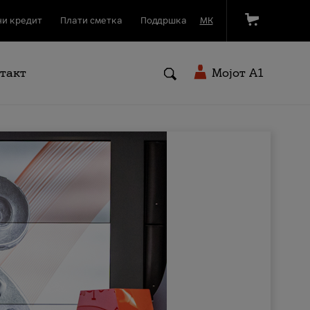
и кредит
Плати сметка
Поддршка
МК
такт
Мојот A1