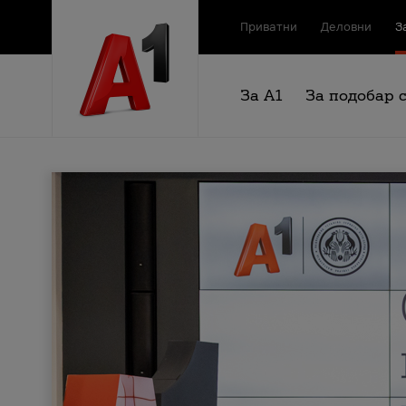
Приватни
Деловни
З
За А1
За подобар 