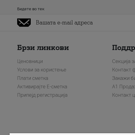
Бидете во тек
Брзи линкови
Подд
Ценовници
Секција 
Услови за користење
Контакт 
Плати сметка
Закажи б
Активирајте Е-сметка
A1 Прода
Припејд регистрација
Контакт 