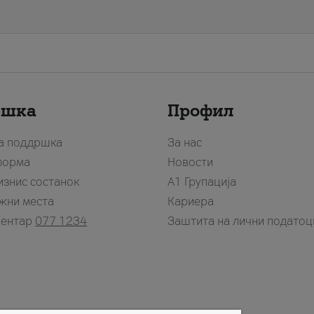
ршка
Профил
за поддршка
За нас
форма
Новости
изнис состанок
А1 Групација
жни места
Кариера
центар
077 1234
Заштита на лични податоц