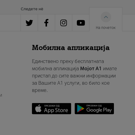
Следете нè
На почеток
Мобилна апликација
Единствено преку бесплатната
мобилна апликација
Мојот A1
имате
пристап до сите важни информации
за Вашите A1 услуги, во било кое
време.
и