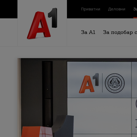
Приватни
Деловни
З
За А1
За подобар 