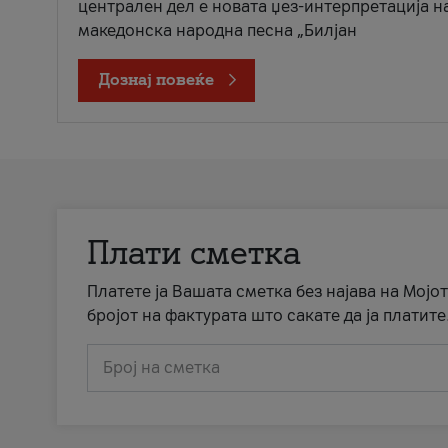
централен дел е новата џез-интерпретација н
македонска народна песна „Билјан
Дознај повеќе
Плати сметка
Платете ја Вашата сметка без најава на Мојот
бројот на фактурата што сакате да ја платите
Број на сметка