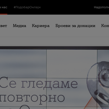
а нас
#ПодобарОнлајн
Надополн
свет
Медиа
Кариера
Броеви за донации
Кон