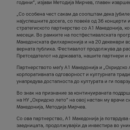
години“, изјави Методија Мирчев, главен изврше
„Со особена чест сакам да соопштам дека јубиле
најуспешните досега, со повеќе од 36 концерти 
стратегиското партнерство со А1 Македонија, к
месеци. Во рамките на постфестивалската прогр
Македонската филхармонија и на 20 декември во
верната публика. Фестивалот продолжува да рас
Претседателот на државата, нашите партнери и с
Партнерството меѓу A1 Македонија и „Охридско 
корпоративната одговорност и културната традиц
унапредува достапноста до културата и ги поврз
Во знак на признание за континуираната поддрш
на НУ „Охридско лето“ на овој настан му врачи
Македонија, Методија Мирчев.
Со ова партнерство, A1 Македонија ја потврдува
заедницата, продолжувајќи да инвестира во уни