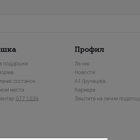
ршка
Профил
за поддршка
За нас
форма
Новости
изнис состанок
А1 Групација
жни места
Кариера
центар
077 1234
Заштита на лични податоц