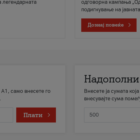
а легендарната
одговорна кампања „Од
подигнување на јавната 
Дознај повеќе
Надополни
 А1, само внесете го
Внесете ја сумата кој
.
внесувајте сума помеѓ
Плати