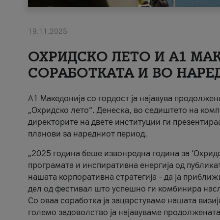
19.11.2025
ОХРИДСКО ЛЕТО И A1 МАК
СОРАБОТКАТА И ВО НАРЕ
A1 Македонија со гордост ја најавува продолже
„Охридско лето“. Денеска, во седиштето на комп
директорите на двете институции ги презентираа
планови за наредниот период.
„2025 година беше извонредна година за ‘Охридс
програмата и инспиративна енергија од публикат
нашата корпоративна стратегија – да ја приближ
дел од фестивал што успешно ги комбинира нас
Со оваа соработка ја зацврстуваме нашата визиј
големо задоволство ја најавуваме продолжената