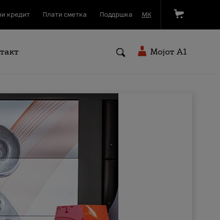
и кредит
Плати сметка
Поддршка
МК
такт
Мојот A1