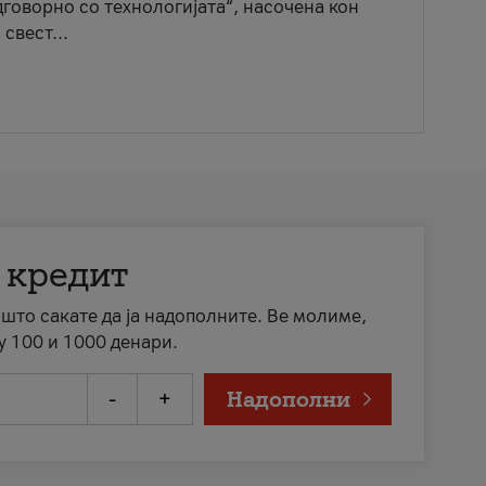
говорно со технологијата“, насочена кон
свест...
 кредит
а што сакате да ја надополните. Ве молиме,
у 100 и 1000 денари.
-
+
Надополни