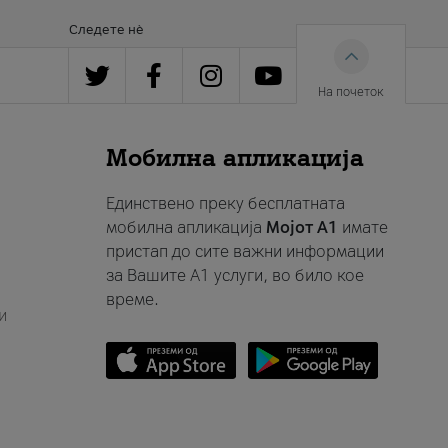
Следете нè
На почеток
Мобилна апликација
Единствено преку бесплатната
мобилна апликација
Мојот A1
имате
пристап до сите важни информации
за Вашите A1 услуги, во било кое
време.
и