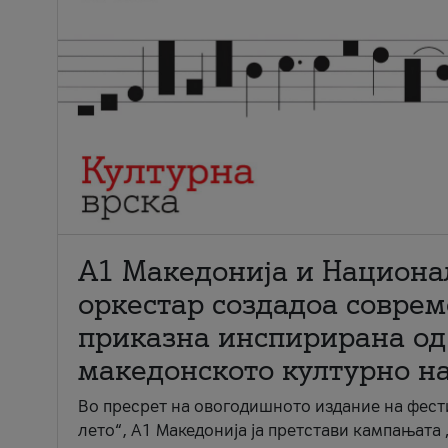
А1 Македонија и Национа
оркестар создадоа совре
приказна инспирирана од
македонското културно н
Во пресрет на овогодишното издание на фест
лето“, А1 Македонија ја претстави кампањата 