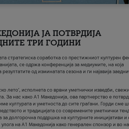
ЕДОНИЈА ЈА ПОТВРДИЈА
ДНИТЕ ТРИ ГОДИНИ
ната стратегиска соработка со престижниот културен ф
анијата, се одржа конференција за медиумите, на која
 резултатите од изминатата сезона и ги најавија заедн
ко лето’, исполнета со врвни уметнички изведби, свеж
а. За нас како A1 Македонија, ова партнерство е потврд
име културата и уметноста до сите граѓани. Горди сме 
ледството и традицијата со современите уметнички тен
а за долгорочна поддршка на културните иницијативи и 
 улога на A1 Македонија како генерален спонзор и во н