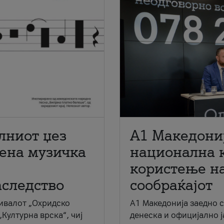
лниот џез
A1 Македони
мена музичка
национална 
користење на
аследство
сообраќајот
ивалот „Охридско
A1 Македонија заедно 
„Културна врска“, чиј
денеска и официјално 