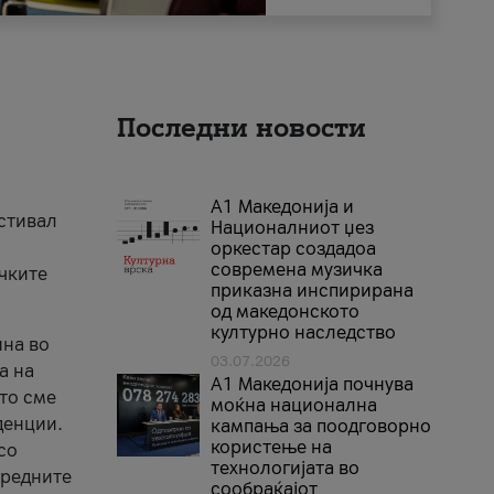
Последни новости
А1 Македонија и
естивал
Националниот џез
оркестар создадоа
современа музичка
ичките
приказна инспирирана
од македонското
културно наследство
ина во
03.07.2026
а на
A1 Македонија почнува
што сме
моќна национална
денции.
кампања за поодговорно
користење на
со
технологијата во
аредните
сообраќајот