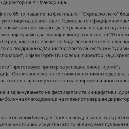
н директор на A1 Македонија.
јното 65-то издание на фестивалот “Охридско лето” беш
и уметници од целиот свет. Годинава го официјализирав
ое овозможи фестивалот да се развива и надвор од летн
ама најавуваме два значајни концерти и тоа на 29 ноем
 Охрид, каде што влезот ќе биде бесплатен како наш по
те со поддршка од Министерството за култура и туриза
понзори“, изјави Ѓорѓи Цуцковски, директор на „Охридс
лето“ претставува пример за успешна синергија меѓу
ија. Со финансиска, логистичка и техничка поддршка, 
ува технологијата и уметноста на современ и иновативе
ка и зајакнувањето на фестивалските иницијативи, дир
 симболична благодарница на главниот извршен директор
 својата заложба за долгорочна поддршка на културата и
катни уметнички искуства што ги зближуваат публиката