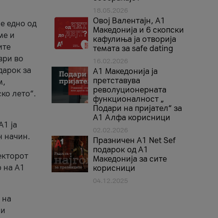
18.05.2026
Овој Валентајн, A1
е едно од
Македонија и 6 скопски
ме и
кафулиња ја отворија
ите
темата за safe dating
ври во
16.02.2026
дарок за
А1 Македонија ја
претставува
м,
револуционерната
ко лето“.
функционалност „
Подари на пријател“ за
А1 Алфа корисници
A1 ја
02.02.2026
н начин.
Празничен A1 Net Sеf
подарок од А1
екторот
Македонија за сите
 на A1
корисници
04.12.2025
 на
 и