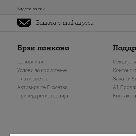
Бидете во тек
Брзи линкови
Подд
Ценовници
Секција 
Услови за користење
Контакт 
Плати сметка
Закажи б
Активирајте Е-сметка
A1 Прода
Припејд регистрација
Контакт 