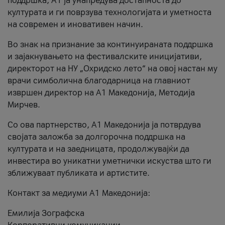
поддршка, A1 ја унапредува достапноста до
културата и ги поврзува технологијата и уметноста
на современ и иновативен начин.
Во знак на признание за континуираната поддршка
и зајакнувањето на фестивалските иницијативи,
директорот на НУ „Охридско лето“ на овој настан му
врачи симболична благодарница на главниот
извршен директор на A1 Македонија, Методија
Мирчев.
Со ова партнерство, A1 Македонија ја потврдува
својата заложба за долгорочна поддршка на
културата и на заедницата, продолжувајќи да
инвестира во уникатни уметнички искуства што ги
зближуваат публиката и артистите.
Контакт за медиуми А1 Македонија:
Емилија Зографска