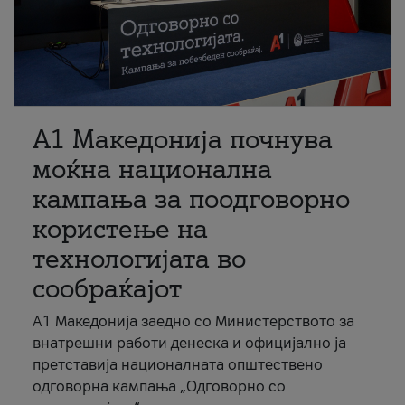
A1 Македонија почнува
моќна национална
кампања за поодговорно
користење на
технологијата во
сообраќајот
A1 Македонија заедно со Министерството за
внатрешни работи денеска и официјално ја
претставија националната општествено
одговорна кампања „Одговорно со