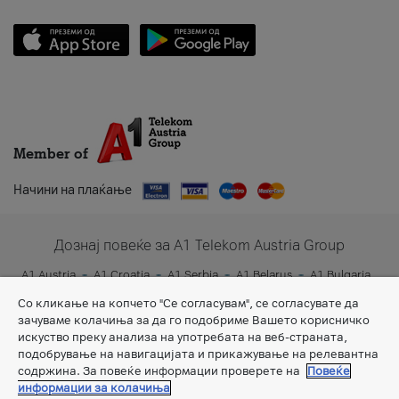
Member of
Начини на плаќање
Дознај повеќе за A1 Telekom Austria Group
A1 Austria
A1 Croatia
A1 Serbia
A1 Belarus
A1 Bulgaria
A1 Slovenia
A1 Digital
Со кликање на копчето "Се согласувам", се согласувате да
зачуваме колачиња за да го подобриме Вашето корисничко
искуство преку анализа на употребата на веб-страната,
подобрување на навигацијата и прикажување на релевантна
содржина. За повеќе информации проверете на
Повеќе
информации за колачиња