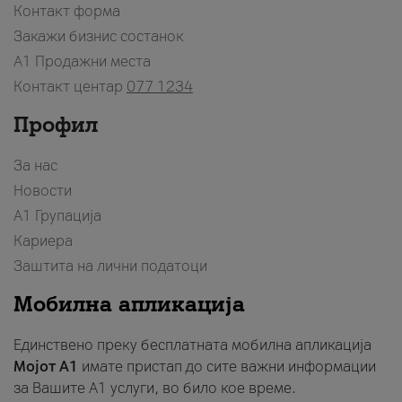
Контакт форма
Закажи бизнис состанок
A1 Продажни места
Контакт центар
077 1234
Профил
За нас
Новости
А1 Групација
Кариера
Заштита на лични податоци
Мобилна апликација
Единствено преку бесплатната мобилна апликација
Мојот A1
имате пристап до сите важни информации
за Вашите A1 услуги, во било кое време.