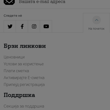
Следете нè
На почеток
Брзи линкови
Ценовници
Услови за користење
Плати сметка
Активирајте Е-сметка
Припејд регистрација
Поддршка
Секција за поддршка