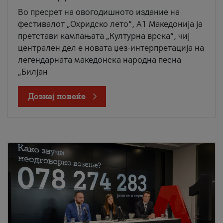
Во пресрет на овогодишното издание на
фестивалот „Охридско лето“, А1 Македонија ја
претстави кампањата „Културна врска“, чиј
централен дел е новата џез-интерпретација на
легендарната македонска народна песна
„Билјан
Дознај повеќе