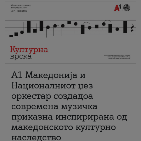
А1 Македонија и
Националниот џез
оркестар создадоа
современа музичка
приказна инспирирана од
македонското културно
наследство