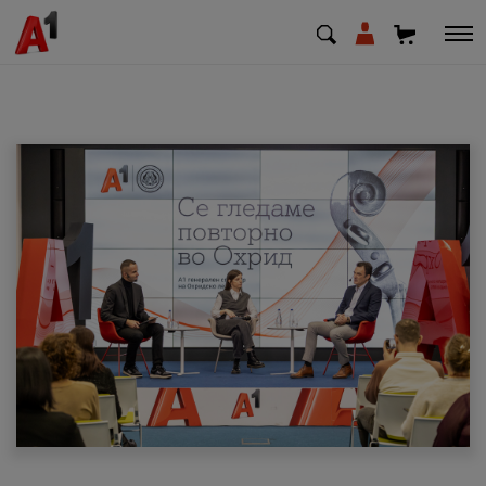
МК
EN
SQ
Приватни
Деловни
Поддршка
Надополни кредит
Плати сметка