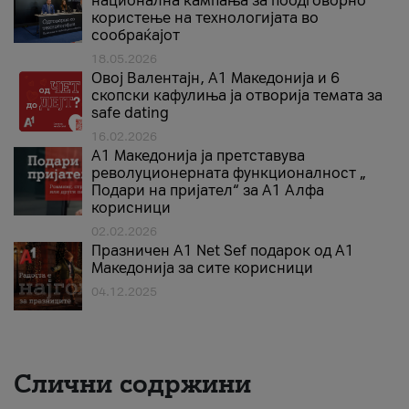
национална кампања за поодговорно
користење на технологијата во
сообраќајот
18.05.2026
Овој Валентајн, A1 Македонија и 6
скопски кафулиња ја отворија темата за
safe dating
16.02.2026
А1 Македонија ја претставува
револуционерната функционалност „
Подари на пријател“ за А1 Алфа
корисници
02.02.2026
Празничен A1 Net Sеf подарок од А1
Македонија за сите корисници
04.12.2025
Слични содржини