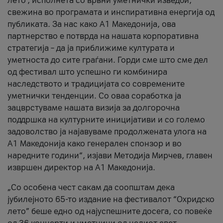
лето’, исполнета со врвни уметнички изведби,
свежина во програмата и инспиративна енергија од
публиката. За нас како A1 Македонија, ова
партнерство е потврда на нашата корпоративна
стратегија – да ја приближиме културата и
уметноста до сите граѓани. Горди сме што сме дел
од фестивал што успешно ги комбинира
наследството и традицијата со современите
уметнички тенденции. Со оваа соработка ја
зацврстуваме нашата визија за долгорочна
поддршка на културните иницијативи и со големо
задоволство ја најавуваме продолжената улога на
A1 Македонија како генерален спонзор и во
наредните години“, изјави Методија Мирчев, главен
извршен директор на A1 Македонија.
„Со особена чест сакам да соопштам дека
јубилејното 65-то издание на фестивалот “Охридско
лето” беше едно од најуспешните досега, со повеќе