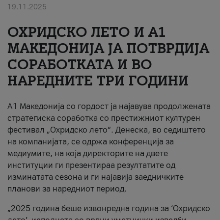
19.11.2025
За нас
ОХРИДСКО ЛЕТО И A1
#ПодобарОнлајн
МАКЕДОНИЈА ЈА ПОТВРДИЈА
СОРАБОТКАТА И ВО
НАРЕДНИТЕ ТРИ ГОДИНИ
A1 Македонија со гордост ја најавува продолжената
стратегиска соработка со престижниот културен
фестивал „Охридско лето“. Денеска, во седиштето
на компанијата, се одржа конференција за
медиумите, на која директорите на двете
институции ги презентираа резултатите од
изминатата сезона и ги најавија заедничките
планови за наредниот период.
„2025 година беше извонредна година за ‘Охридско