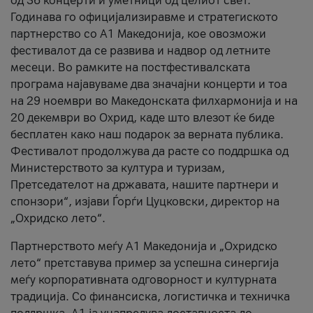
од 36 концерти и уметници од целиот свет.
Годинава го официјализиравме и стратегиското
партнерство со А1 Македонија, кое овозможи
фестивалот да се развива и надвор од летните
месеци. Во рамките на постфестивалската
програма најавуваме два значајни концерти и тоа
на 29 ноември во Македонската филхармонија и на
20 декември во Охрид, каде што влезот ќе биде
бесплатен како наш подарок за верната публика.
Фестивалот продолжува да расте со поддршка од
Министерството за култура и туризам,
Претседателот на државата, нашите партнери и
спонзори“, изјави Ѓорѓи Цуцковски, директор на
„Охридско лето“.
Партнерството меѓу A1 Македонија и „Охридско
лето“ претставува пример за успешна синергија
меѓу корпоративната одговорност и културната
традиција. Со финансиска, логистичка и техничка