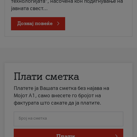
технологијата“, насочена кон подигнување на
јавната свест...
Дознај повеќе
Плати сметка
Платете ја Вашата сметка без најава на
Мојот А1, само внесете го бројот на
фактурата што сакате да ја платите.
Број на сметка
Плати