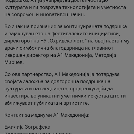
поддршка, A1 ја унапредува достапноста до
културата и ги поврзува технологијата и уметноста
на современ и иновативен начин.
Во знак на признание за континуираната поддршка
и зајакнувањето на фестивалските иницијативи,
директорот на НУ „Охридско лето“ на овој настан му
врачи симболична благодарница на главниот
извршен директор на A1 Македонија, Методија
Мирчев.
Со ова партнерство, A1 Македонија ја потврдува
својата заложба за долгорочна поддршка на
културата и на заедницата, продолжувајќи да
инвестира во уникатни уметнички искуства што ги
зближуваат публиката и артистите.
Контакт за медиуми А1 Македонија:
Емилија Зографска