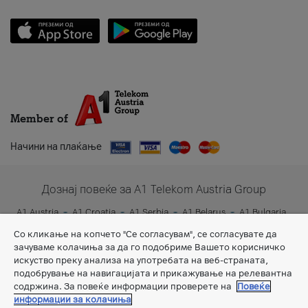
Member of
Начини на плаќање
Дознај повеќе за A1 Telekom Austria Group
A1 Austria
A1 Croatia
A1 Serbia
A1 Belarus
A1 Bulgaria
A1 Slovenia
A1 Digital
Со кликање на копчето "Се согласувам", се согласувате да
зачуваме колачиња за да го подобриме Вашето корисничко
искуство преку анализа на употребата на веб-страната,
подобрување на навигацијата и прикажување на релевантна
содржина. За повеќе информации проверете на
Повеќе
информации за колачиња