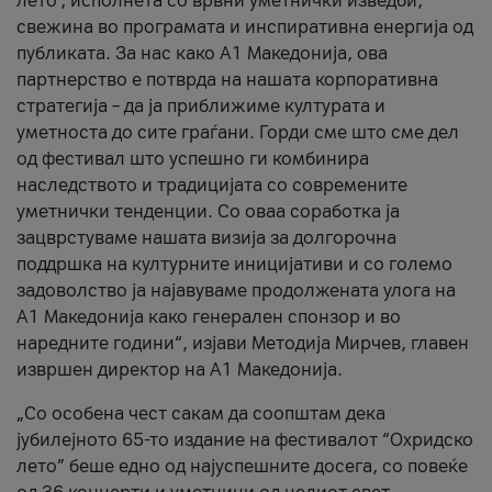
лето’, исполнета со врвни уметнички изведби,
свежина во програмата и инспиративна енергија од
публиката. За нас како A1 Македонија, ова
партнерство е потврда на нашата корпоративна
стратегија – да ја приближиме културата и
уметноста до сите граѓани. Горди сме што сме дел
од фестивал што успешно ги комбинира
наследството и традицијата со современите
уметнички тенденции. Со оваа соработка ја
зацврстуваме нашата визија за долгорочна
поддршка на културните иницијативи и со големо
задоволство ја најавуваме продолжената улога на
A1 Македонија како генерален спонзор и во
наредните години“, изјави Методија Мирчев, главен
извршен директор на A1 Македонија.
„Со особена чест сакам да соопштам дека
јубилејното 65-то издание на фестивалот “Охридско
лето” беше едно од најуспешните досега, со повеќе