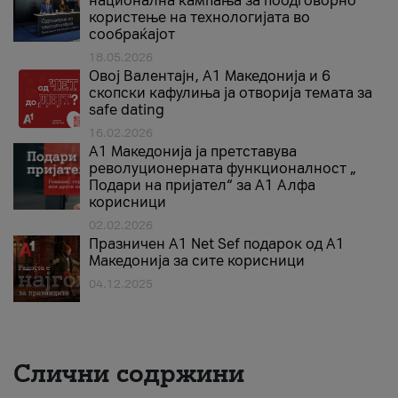
национална кампања за поодговорно
користење на технологијата во
сообраќајот
18.05.2026
Овој Валентајн, A1 Македонија и 6
скопски кафулиња ја отворија темата за
safe dating
16.02.2026
А1 Македонија ја претставува
револуционерната функционалност „
Подари на пријател“ за А1 Алфа
корисници
02.02.2026
Празничен A1 Net Sеf подарок од А1
Македонија за сите корисници
04.12.2025
Слични содржини