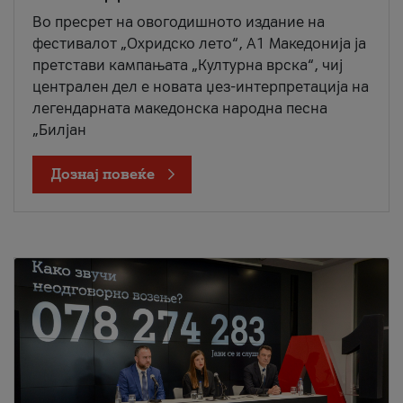
Во пресрет на овогодишното издание на
фестивалот „Охридско лето“, А1 Македонија ја
претстави кампањата „Културна врска“, чиј
централен дел е новата џез-интерпретација на
легендарната македонска народна песна
„Билјан
Дознај повеќе