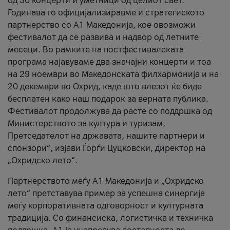
од 36 концерти и уметници од целиот свет.
Годинава го официјализиравме и стратегиското
партнерство со А1 Македонија, кое овозможи
фестивалот да се развива и надвор од летните
месеци. Во рамките на постфестивалската
програма најавуваме два значајни концерти и тоа
на 29 ноември во Македонската филхармонија и на
20 декември во Охрид, каде што влезот ќе биде
бесплатен како наш подарок за верната публика.
Фестивалот продолжува да расте со поддршка од
Министерството за култура и туризам,
Претседателот на државата, нашите партнери и
спонзори“, изјави Ѓорѓи Цуцковски, директор на
„Охридско лето“.
Партнерството меѓу A1 Македонија и „Охридско
лето“ претставува пример за успешна синергија
меѓу корпоративната одговорност и културната
традиција. Со финансиска, логистичка и техничка