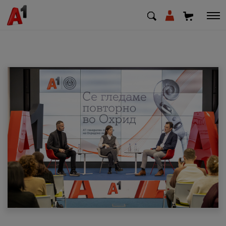
МК
EN
SQ
Приватни
Деловни
Поддршка
Надополни кредит
Плати сметка