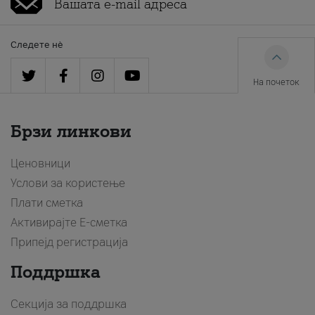
Следете нè
На почеток
Брзи линкови
Ценовници
Услови за користење
Плати сметка
Активирајте Е-сметка
Припејд регистрација
Поддршка
Секција за поддршка