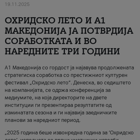
19.11.2025
За нас
ОХРИДСКО ЛЕТО И A1
#ПодобарОнлајн
МАКЕДОНИЈА ЈА ПОТВРДИЈА
СОРАБОТКАТА И ВО
НАРЕДНИТЕ ТРИ ГОДИНИ
A1 Македонија со гордост ја најавува продолжената
стратегиска соработка со престижниот културен
фестивал „Охридско лето“. Денеска, во седиштето
на компанијата, се одржа конференција за
медиумите, на која директорите на двете
институции ги презентираа резултатите од
изминатата сезона и ги најавија заедничките
планови за наредниот период.
„2025 година беше извонредна година за ‘Охридско