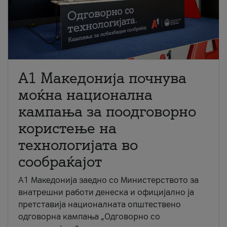
A1 Македонија почнува
моќна национална
кампања за поодговорно
користење на
технологијата во
сообраќајот
A1 Македонија заедно со Министерството за
внатрешни работи денеска и официјално ја
претставија националната општествено
одговорна кампања „Одговорно со