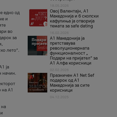
18.05.2026
Овој Валентајн, A1
е едно од
Македонија и 6 скопски
ме и
кафулиња ја отворија
ите
темата за safe dating
ври во
16.02.2026
дарок за
А1 Македонија ја
претставува
м,
револуционерната
ко лето“.
функционалност „
Подари на пријател“ за
А1 Алфа корисници
A1 ја
02.02.2026
н начин.
Празничен A1 Net Sеf
подарок од А1
екторот
Македонија за сите
 на A1
корисници
04.12.2025
 на
 и