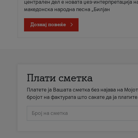
централен дел е новата џез-интерпретација н
македонска народна песна „Билјан
Дознај повеќе
Плати сметка
Платете ја Вашата сметка без најава на Мојот
бројот на фактурата што сакате да ја платите
Број на сметка