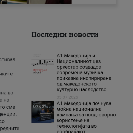
Последни новости
А1 Македонија и
естивал
Националниот џез
оркестар создадоа
современа музичка
ичките
приказна инспирирана
од македонското
културно наследство
ина во
03.07.2026
а на
A1 Македонија почнува
што сме
моќна национална
денции.
кампања за поодговорно
користење на
со
технологијата во
аредните
сообраќајот