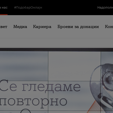
а нас
#ПодобарОнлајн
Надополн
свет
Медиа
Кариера
Броеви за донации
Кон