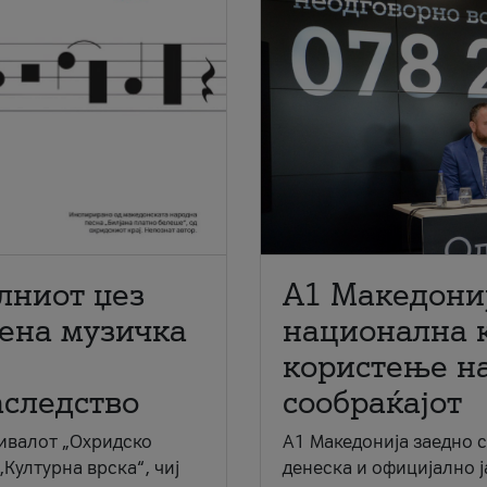
лниот џез
A1 Македони
мена музичка
национална 
користење на
аследство
сообраќајот
ивалот „Охридско
A1 Македонија заедно 
„Културна врска“, чиј
денеска и официјално 