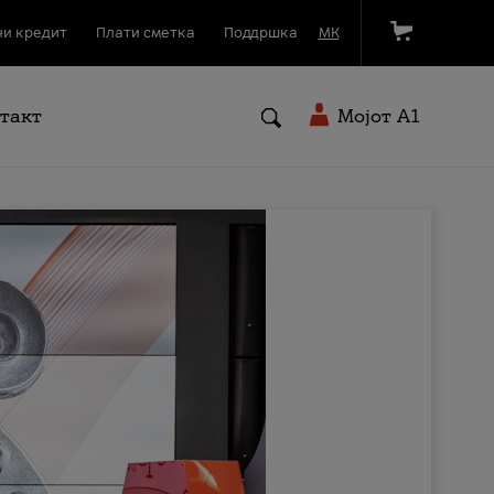
и кредит
Плати сметка
Поддршка
МК
такт
Мојот A1