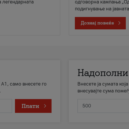
а легендарната
одговорна кампања „Од
подигнување на јавната 
Дознај повеќе
Надополни
 А1, само внесете го
Внесете ја сумата кој
.
внесувајте сума помеѓ
Плати