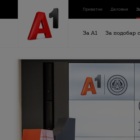
Приватни
Деловни
З
За А1
За подобар 