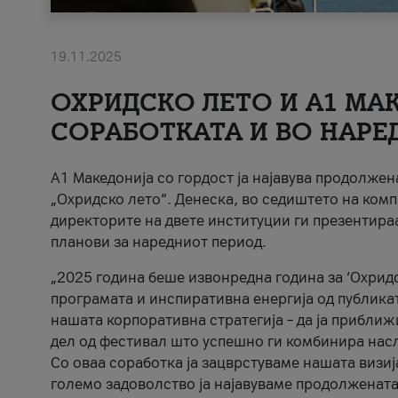
19.11.2025
ОХРИДСКО ЛЕТО И A1 МАК
СОРАБОТКАТА И ВО НАРЕ
A1 Македонија со гордост ја најавува продолже
„Охридско лето“. Денеска, во седиштето на комп
директорите на двете институции ги презентираа
планови за наредниот период.
„2025 година беше извонредна година за ‘Охридс
програмата и инспиративна енергија од публикат
нашата корпоративна стратегија – да ја приближ
дел од фестивал што успешно ги комбинира нас
Со оваа соработка ја зацврстуваме нашата визиј
големо задоволство ја најавуваме продолжената