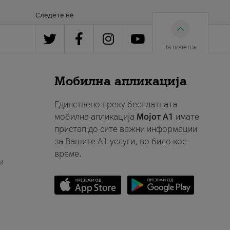
Следете нè
На почеток
Мобилна апликација
Единствено преку бесплатната
мобилна апликација
Мојот A1
имате
пристап до сите важни информации
за Вашите A1 услуги, во било кое
време.
и