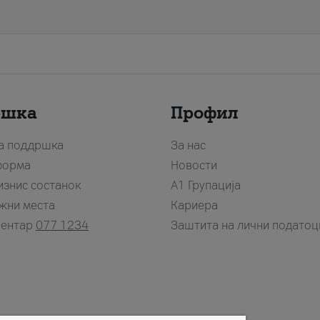
ршка
Профил
за поддршка
За нас
форма
Новости
изнис состанок
А1 Групација
жни места
Кариера
центар
077 1234
Заштита на лични податоц