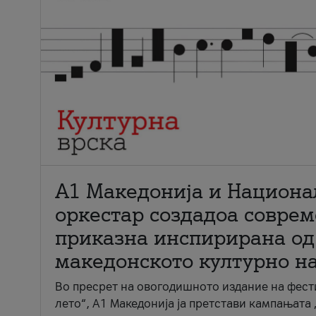
А1 Македонија и Национа
оркестар создадоа совре
приказна инспирирана од
македонското културно н
Во пресрет на овогодишното издание на фест
лето“, А1 Македонија ја претстави кампањата 