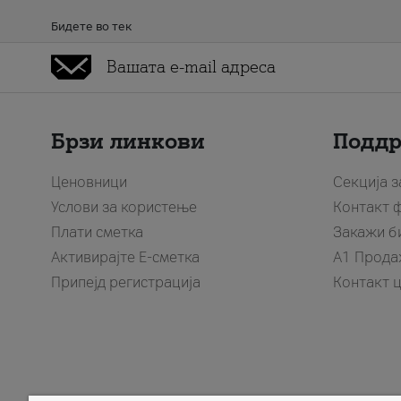
Бидете во тек
Брзи линкови
Подд
Ценовници
Секција 
Услови за користење
Контакт 
Плати сметка
Закажи б
Активирајте Е-сметка
A1 Прода
Припејд регистрација
Контакт 