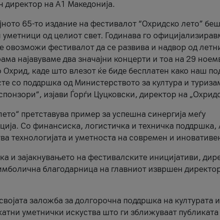
н директор на A1 Македонија.
јното 65-то издание на фестивалот “Охридско лето” беш
и уметници од целиот свет. Годинава го официјализирав
ое овозможи фестивалот да се развива и надвор од летн
ама најавуваме два значајни концерти и тоа на 29 ноем
 Охрид, каде што влезот ќе биде бесплатен како наш по
те со поддршка од Министерството за култура и туриза
понзори“, изјави Ѓорѓи Цуцковски, директор на „Охридс
лето“ претставува пример за успешна синергија меѓу
ија. Со финансиска, логистичка и техничка поддршка, 
ува технологијата и уметноста на современ и иновативе
ка и зајакнувањето на фестивалските иницијативи, дир
 симболична благодарница на главниот извршен директор
 својата заложба за долгорочна поддршка на културата и
катни уметнички искуства што ги зближуваат публиката