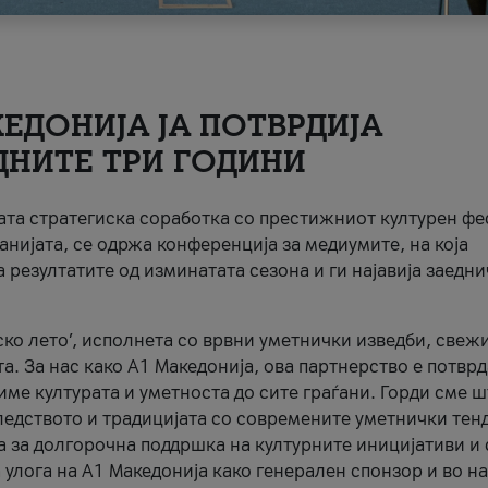
ЕДОНИЈА ЈА ПОТВРДИЈА
ДНИТЕ ТРИ ГОДИНИ
ната стратегиска соработка со престижниот културен ф
анијата, се одржа конференција за медиумите, на која
 резултатите од изминатата сезона и ги најавија заедн
ко лето’, исполнета со врвни уметнички изведби, свеж
а. За нас како A1 Македонија, ова партнерство е потврд
име културата и уметноста до сите граѓани. Горди сме 
ледството и традицијата со современите уметнички тен
а за долгорочна поддршка на културните иницијативи и 
 улога на A1 Македонија како генерален спонзор и во н