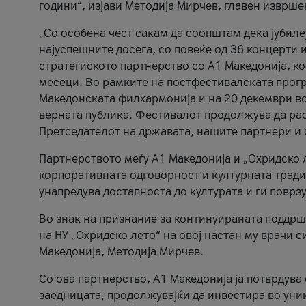
години“, изјави Методија Мирчев, главен изврше
„Со особена чест сакам да соопштам дека јубиле
најуспешните досега, со повеќе од 36 концерти 
стратегиското партнерство со А1 Македонија, к
месеци. Во рамките на постфестивалската прогр
Македонската филхармонија и на 20 декември во
верната публика. Фестивалот продолжува да рас
Претседателот на државата, нашите партнери и с
Партнерството меѓу A1 Македонија и „Охридско 
корпоративната одговорност и културната традиц
унапредува достапноста до културата и ги поврз
Во знак на признание за континуираната поддрш
на НУ „Охридско лето“ на овој настан му врачи
Македонија, Методија Мирчев.
Со ова партнерство, A1 Македонија ја потврдува
заедницата, продолжувајќи да инвестира во уни