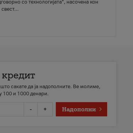
говорно со технологијата“, насочена кон
свест...
 кредит
а што сакате да ја надополните. Ве молиме,
у 100 и 1000 денари.
-
+
Надополни