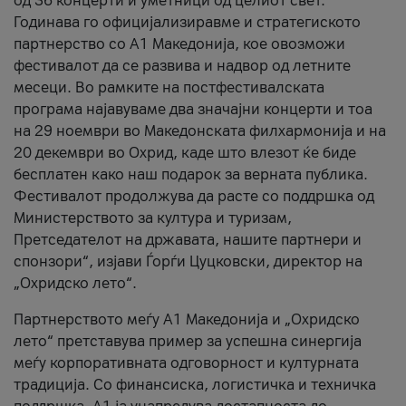
од 36 концерти и уметници од целиот свет.
Годинава го официјализиравме и стратегиското
партнерство со А1 Македонија, кое овозможи
фестивалот да се развива и надвор од летните
месеци. Во рамките на постфестивалската
програма најавуваме два значајни концерти и тоа
на 29 ноември во Македонската филхармонија и на
20 декември во Охрид, каде што влезот ќе биде
бесплатен како наш подарок за верната публика.
Фестивалот продолжува да расте со поддршка од
Министерството за култура и туризам,
Претседателот на државата, нашите партнери и
спонзори“, изјави Ѓорѓи Цуцковски, директор на
„Охридско лето“.
Партнерството меѓу A1 Македонија и „Охридско
лето“ претставува пример за успешна синергија
меѓу корпоративната одговорност и културната
традиција. Со финансиска, логистичка и техничка