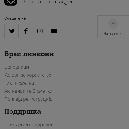
Следете нè
На почеток
Брзи линкови
Ценовници
Услови за користење
Плати сметка
Активирајте Е-сметка
Припејд регистрација
Поддршка
Секција за поддршка