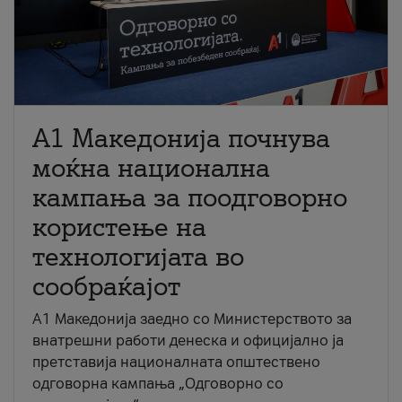
A1 Македонија почнува
моќна национална
кампања за поодговорно
користење на
технологијата во
сообраќајот
A1 Македонија заедно со Министерството за
внатрешни работи денеска и официјално ја
претставија националната општествено
одговорна кампања „Одговорно со