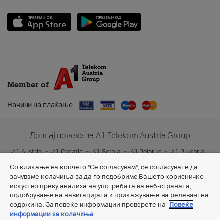
Member of
Начини на плаќање
Дознај повеќе за A1 Telekom Austria Group
A1 Austria
A1 Croatia
A1 Serbia
A1 Belarus
A1 Bulgaria
A1 Slovenia
A1 Digital
Со кликање на копчето "Се согласувам", се согласувате да
зачуваме колачиња за да го подобриме Вашето корисничко
искуство преку анализа на употребата на веб-страната,
подобрување на навигацијата и прикажување на релевантна
содржина. За повеќе информации проверете на
Повеќе
информации за колачиња