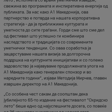
лето’, исполнета со врвни уметнички изведби,
свежина во програмата и инспиративна енергија од
публиката. За нас како A1 Македонија, ова
партнерство е потврда на нашата корпоративна
стратегија – да ја приближиме културата и
уметноста до сите граѓани. Горди сме што сме дел
од фестивал што успешно ги комбинира
наследството и традицијата со современите
уметнички тенденции. Со оваа соработка ја
зацврстуваме нашата визија за долгорочна
поддршка на културните иницијативи и со големо
задоволство ја најавуваме продолжената улога на
A1 Македонија како генерален спонзор и во
наредните години“, изјави Методија Мирчев, главен
извршен директор на A1 Македонија.
„Со особена чест сакам да соопштам дека
јубилејното 65-то издание на фестивалот “Охридско
лето” беше едно од најуспешните досега, со повеќе