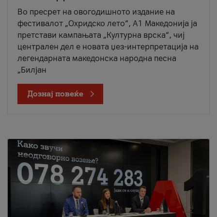
Во пресрет на овогодишното издание на
фестивалот „Охридско лето“, А1 Македонија ја
претстави кампањата „Културна врска“, чиј
централен дел е новата џез-интерпретација на
легендарната македонска народна песна
„Билјан
Дознај повеќе