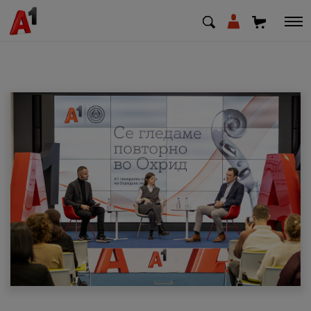
МК
EN
SQ
Приватни
Деловни
Поддршка
Надополни кредит
Плати сметка