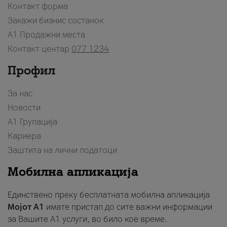
Контакт форма
Закажи бизнис состанок
A1 Продажни места
Контакт центар
077 1234
Профил
За нас
Новости
А1 Групација
Кариера
Заштита на лични податоци
Мобилна апликација
Единствено преку бесплатната мобилна апликација
Мојот A1
имате пристап до сите важни информации
за Вашите A1 услуги, во било кое време.