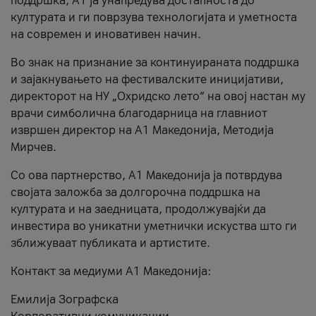
поддршка, A1 ја унапредува достапноста до
културата и ги поврзува технологијата и уметноста
на современ и иновативен начин.
Во знак на признание за континуираната поддршка
и зајакнувањето на фестивалските иницијативи,
директорот на НУ „Охридско лето“ на овој настан му
врачи симболична благодарница на главниот
извршен директор на A1 Македонија, Методија
Мирчев.
Со ова партнерство, A1 Македонија ја потврдува
својата заложба за долгорочна поддршка на
културата и на заедницата, продолжувајќи да
инвестира во уникатни уметнички искуства што ги
зближуваат публиката и артистите.
Контакт за медиуми А1 Македонија:
Емилија Зографска