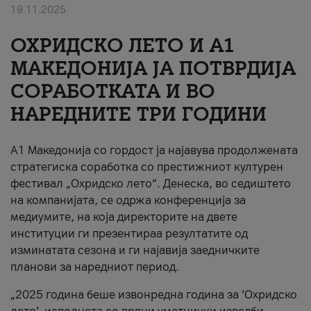
19.11.2025
За нас
ОХРИДСКО ЛЕТО И A1
#ПодобарОнлајн
МАКЕДОНИЈА ЈА ПОТВРДИЈА
СОРАБОТКАТА И ВО
НАРЕДНИТЕ ТРИ ГОДИНИ
A1 Македонија со гордост ја најавува продолжената
стратегиска соработка со престижниот културен
фестивал „Охридско лето“. Денеска, во седиштето
на компанијата, се одржа конференција за
медиумите, на која директорите на двете
институции ги презентираа резултатите од
изминатата сезона и ги најавија заедничките
планови за наредниот период.
„2025 година беше извонредна година за ‘Охридско