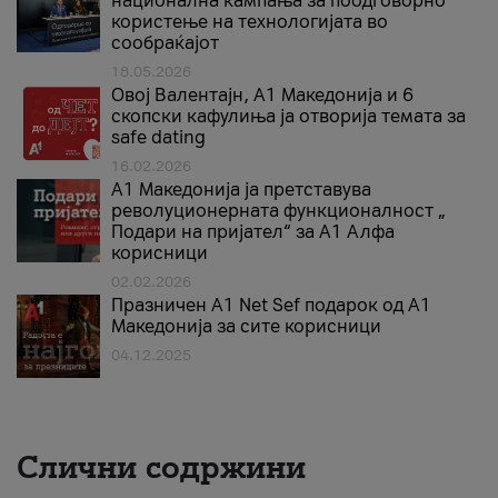
национална кампања за поодговорно
користење на технологијата во
сообраќајот
18.05.2026
Овој Валентајн, A1 Македонија и 6
скопски кафулиња ја отворија темата за
safe dating
16.02.2026
А1 Македонија ја претставува
револуционерната функционалност „
Подари на пријател“ за А1 Алфа
корисници
02.02.2026
Празничен A1 Net Sеf подарок од А1
Македонија за сите корисници
04.12.2025
Слични содржини