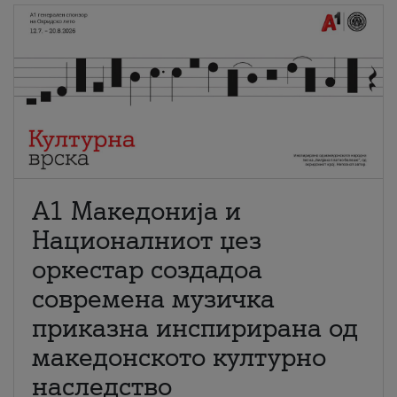
А1 Македонија и
Националниот џез
оркестар создадоа
современа музичка
приказна инспирирана од
македонското културно
наследство