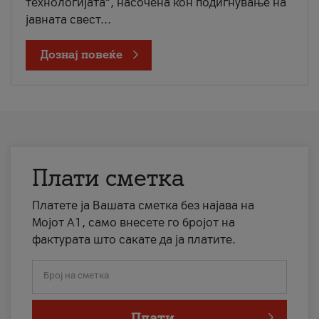
технологијата“, насочена кон подигнување на
јавната свест...
Дознај повеќе
Плати сметка
Платете ја Вашата сметка без најава на
Мојот А1, само внесете го бројот на
фактурата што сакате да ја платите.
Број на сметка
Плати