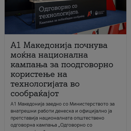
A1 Македонија почнува
моќна национална
кампања за поодговорно
користење на
технологијата во
сообраќајот
A1 Македонија заедно со Министерството за
внатрешни работи денеска и официјално ја
претставија националната општествено
одговорна кампања „Одговорно со