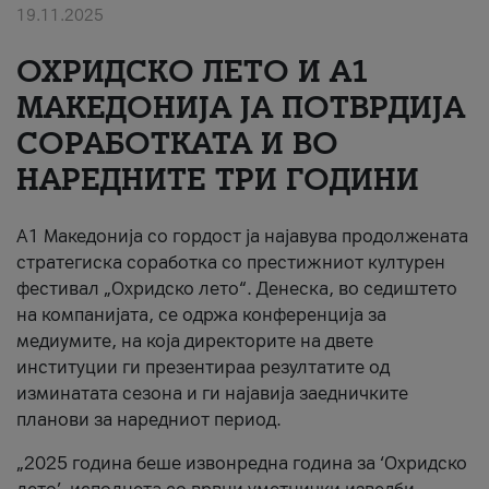
19.11.2025
За нас
ОХРИДСКО ЛЕТО И A1
#ПодобарОнлајн
МАКЕДОНИЈА ЈА ПОТВРДИЈА
СОРАБОТКАТА И ВО
НАРЕДНИТЕ ТРИ ГОДИНИ
A1 Македонија со гордост ја најавува продолжената
стратегиска соработка со престижниот културен
фестивал „Охридско лето“. Денеска, во седиштето
на компанијата, се одржа конференција за
медиумите, на која директорите на двете
институции ги презентираа резултатите од
изминатата сезона и ги најавија заедничките
планови за наредниот период.
„2025 година беше извонредна година за ‘Охридско