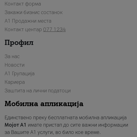
Контакт форма
Закажи бизнис состанок
A1 Продажни места
Контакт центар
077 1234
Профил
За нас
Новости
А1 Групација
Кариера
Заштита на лични податоци
Мобилна апликација
Единствено преку бесплатната мобилна апликација
Мојот A1
имате пристап до сите важни информации
за Вашите A1 услуги, во било кое време.