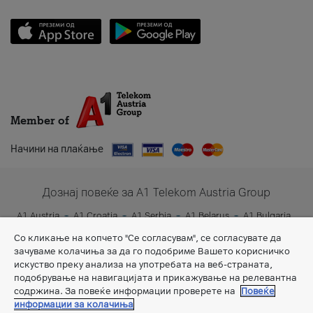
Member of
Начини на плаќање
Дознај повеќе за A1 Telekom Austria Group
A1 Austria
A1 Croatia
A1 Serbia
A1 Belarus
A1 Bulgaria
A1 Slovenia
A1 Digital
Со кликање на копчето "Се согласувам", се согласувате да
зачуваме колачиња за да го подобриме Вашето корисничко
искуство преку анализа на употребата на веб-страната,
подобрување на навигацијата и прикажување на релевантна
содржина. За повеќе информации проверете на
Повеќе
информации за колачиња