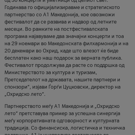
од 36 концерти и уметници од целиот свет.
Годинава го официјализиравме и стратегиското
партнерство со А1 Македонија, кое овозможи
фестивалот да се развива и надвор од летните
месеци. Во рамките на постфестивалската
програма најавуваме два значајни концерти и тоа
на 29 ноември во Македонската филхармонија и на
20 декември во Охрид, каде што влезот ќе биде
бесплатен како наш подарок за верната публика.
Фестивалот продолжува да расте со поддршка од
Министерството за култура и туризам,
Претседателот на државата, нашите партнери и
спонзори“, изјави Ѓорѓи Цуцковски, директор на
„Охридско лето“.
Партнерството меѓу A1 Македонија и „Охридско
лето“ претставува пример за успешна синергија
меѓу корпоративната одговорност и културната
традиција. Со финансиска, логистичка и техничка