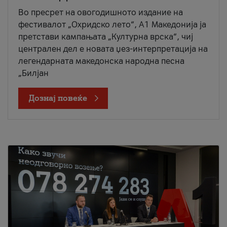
Во пресрет на овогодишното издание на
фестивалот „Охридско лето“, А1 Македонија ја
претстави кампањата „Културна врска“, чиј
централен дел е новата џез-интерпретација на
легендарната македонска народна песна
„Билјан
Дознај повеќе