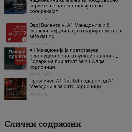
национална кампања за поодговорно
користење на технологијата во
сообраќајот
18.05.2026
Овој Валентајн, A1 Македонија и 6
скопски кафулиња ја отворија темата за
safe dating
16.02.2026
А1 Македонија ја претставува
револуционерната функционалност „
Подари на пријател“ за А1 Алфа
корисници
02.02.2026
Празничен A1 Net Sеf подарок од А1
Македонија за сите корисници
04.12.2025
Слични содржини