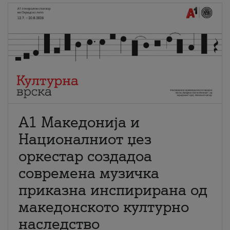
А1 Македонија и
Националниот џез
оркестар создадоа
современа музичка
приказна инспирирана од
македонското културно
наследство