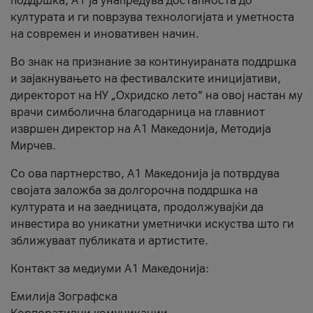
поддршка, A1 ја унапредува достапноста до
културата и ги поврзува технологијата и уметноста
на современ и иновативен начин.
Во знак на признание за континуираната поддршка
и зајакнувањето на фестивалските иницијативи,
директорот на НУ „Охридско лето“ на овој настан му
врачи симболична благодарница на главниот
извршен директор на A1 Македонија, Методија
Мирчев.
Со ова партнерство, A1 Македонија ја потврдува
својата заложба за долгорочна поддршка на
културата и на заедницата, продолжувајќи да
инвестира во уникатни уметнички искуства што ги
зближуваат публиката и артистите.
Контакт за медиуми А1 Македонија:
Емилија Зографска