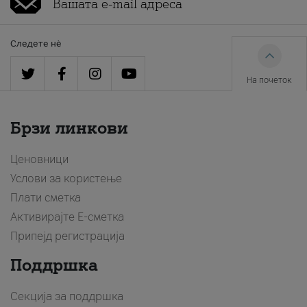
Следете нè
На почеток
Брзи линкови
Ценовници
Услови за користење
Плати сметка
Активирајте Е-сметка
Припејд регистрација
Поддршка
Секција за поддршка