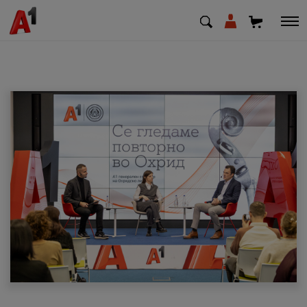
МК
EN
SQ
Приватни
Деловни
Поддршка
Надополни кредит
Плати сметка