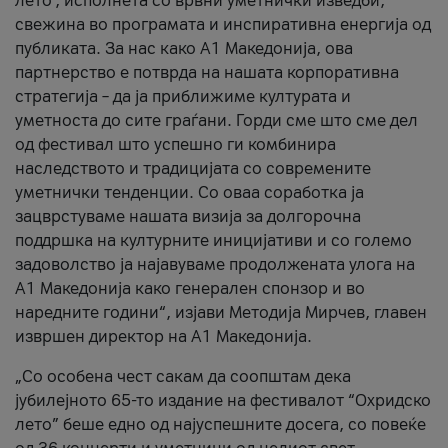
лето’, исполнета со врвни уметнички изведби,
свежина во програмата и инспиративна енергија од
публиката. За нас како A1 Македонија, ова
партнерство е потврда на нашата корпоративна
стратегија – да ја приближиме културата и
уметноста до сите граѓани. Горди сме што сме дел
од фестивал што успешно ги комбинира
наследството и традицијата со современите
уметнички тенденции. Со оваа соработка ја
зацврстуваме нашата визија за долгорочна
поддршка на културните иницијативи и со големо
задоволство ја најавуваме продолжената улога на
A1 Македонија како генерален спонзор и во
наредните години“, изјави Методија Мирчев, главен
извршен директор на A1 Македонија.
„Со особена чест сакам да соопштам дека
јубилејното 65-то издание на фестивалот “Охридско
лето” беше едно од најуспешните досега, со повеќе