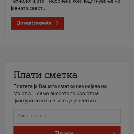
технологијата“, насочена кон подигнување на
јавната свест...
Дознај повеќе
Плати сметка
Платете ја Вашата сметка без најава на
Мојот А1, само внесете го бројот на
фактурата што сакате да ја платите.
Број на сметка
Плати