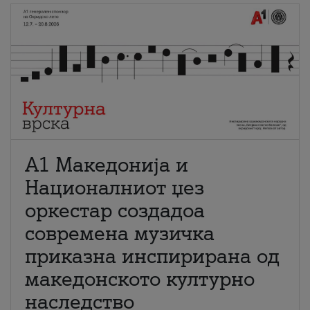
А1 Македонија и
Националниот џез
оркестар создадоа
современа музичка
приказна инспирирана од
македонското културно
наследство