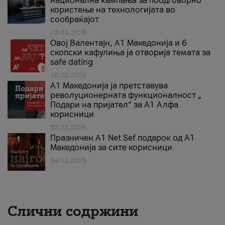
национална кампања за поодговорно
користење на технологијата во
сообраќајот
18.05.2026
Овој Валентајн, A1 Македонија и 6
скопски кафулиња ја отворија темата за
safe dating
16.02.2026
А1 Македонија ја претставува
револуционерната функционалност „
Подари на пријател“ за А1 Алфа
корисници
02.02.2026
Празничен A1 Net Sеf подарок од А1
Македонија за сите корисници
04.12.2025
Слични содржини