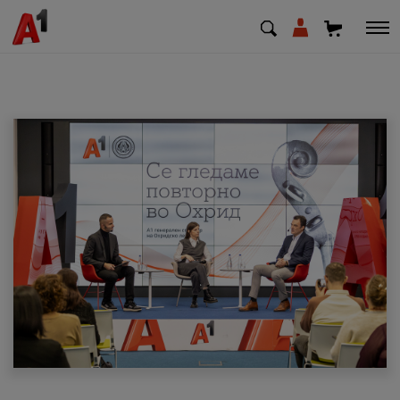
МК
EN
SQ
Приватни
Деловни
Поддршка
Надополни кредит
Плати сметка