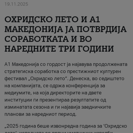
19.11.2025
За нас
ОХРИДСКО ЛЕТО И A1
#ПодобарОнлајн
МАКЕДОНИЈА ЈА ПОТВРДИЈА
СОРАБОТКАТА И ВО
НАРЕДНИТЕ ТРИ ГОДИНИ
A1 Македонија со гордост ја најавува продолжената
стратегиска соработка со престижниот културен
фестивал „Охридско лето“. Денеска, во седиштето
на компанијата, се одржа конференција за
медиумите, на која директорите на двете
институции ги презентираа резултатите од
изминатата сезона и ги најавија заедничките
планови за наредниот период.
„2025 година беше извонредна година за ‘Охридско