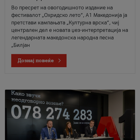
Во пресрет на овогодишното издание на
фестивалот „Охридско лето“, А1 Македонија ја
претстави кампањата „Културна врска“, чиј
централен дел е новата џез-интерпретација на
легендарната македонска народна песна
„Билјан
Дознај повеќе