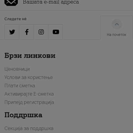
Следете нè
На почеток
Брзи линкови
Ценовници
Услови за користење
Плати сметка
Активирајте Е-сметка
Припејд регистрација
Поддршка
Секција за поддршка