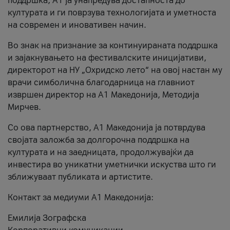
поддршка, A1 ја унапредува достапноста до
културата и ги поврзува технологијата и уметноста
на современ и иновативен начин.
Во знак на признание за континуираната поддршка
и зајакнувањето на фестивалските иницијативи,
директорот на НУ „Охридско лето“ на овој настан му
врачи симболична благодарница на главниот
извршен директор на A1 Македонија, Методија
Мирчев.
Со ова партнерство, A1 Македонија ја потврдува
својата заложба за долгорочна поддршка на
културата и на заедницата, продолжувајќи да
инвестира во уникатни уметнички искуства што ги
зближуваат публиката и артистите.
Контакт за медиуми А1 Македонија:
Емилија Зографска