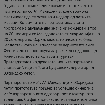
од 36 концерти и уметници од целиот свет.
Годинава го официјализиравме и стратегиското
партнерство со А1 Македонија, кое овозможи
фестивалот да се развива и надвор од летните
месеци. Во рамките на постфестивалската
програма најавуваме два значајни концерти и тоа
на 29 ноември во Македонската филхармонија и на
20 декември во Охрид, каде што влезот ќе биде
бесплатен како наш подарок за верната публика.
Фестивалот продолжува да расте со поддршка од
Министерството за култура и туризам,
Претседателот на државата, нашите партнери и
спонзори“, изјави Ѓорѓи Цуцковски, директор на
„Охридско лето“.
Партнерството меѓу A1 Македонија и „Охридско
лето“ претставува пример за успешна синергија
меѓу корпоративната одговорност и културната
традиција. Со финансиска, логистичка и техничка