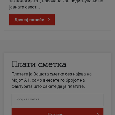
технологијата“, насочена кон подигнување на
јавната свест...
Дознај повеќе
Плати сметка
Платете ја Вашата сметка без најава на
Мојот А1, само внесете го бројот на
фактурата што сакате да ја платите.
Број на сметка
Плати