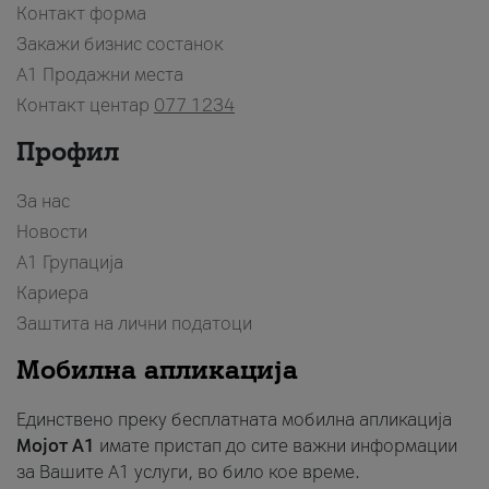
Контакт форма
Закажи бизнис состанок
A1 Продажни места
Контакт центар
077 1234
Профил
За нас
Новости
А1 Групација
Кариера
Заштита на лични податоци
Мобилна апликација
Единствено преку бесплатната мобилна апликација
Мојот A1
имате пристап до сите важни информации
за Вашите A1 услуги, во било кое време.