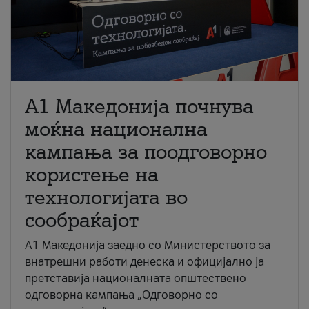
A1 Македонија почнува
моќна национална
кампања за поодговорно
користење на
технологијата во
сообраќајот
A1 Македонија заедно со Министерството за
внатрешни работи денеска и официјално ја
претставија националната општествено
одговорна кампања „Одговорно со