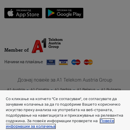
Member of
Начини на плаќање
Дознај повеќе за A1 Telekom Austria Group
A1 Austria
A1 Croatia
A1 Serbia
A1 Belarus
A1 Bulgaria
A1 Slovenia
A1 Digital
Со кликање на копчето "Се согласувам", се согласувате да
зачуваме колачиња за да го подобриме Вашето корисничко
искуство преку анализа на употребата на веб-страната,
подобрување на навигацијата и прикажување на релевантна
содржина. За повеќе информации проверете на
Повеќе
информации за колачиња