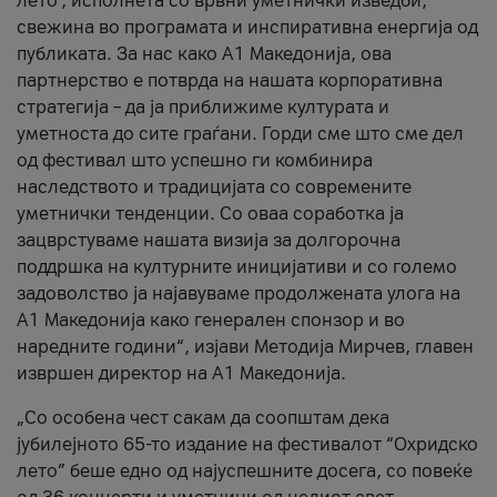
лето’, исполнета со врвни уметнички изведби,
свежина во програмата и инспиративна енергија од
публиката. За нас како A1 Македонија, ова
партнерство е потврда на нашата корпоративна
стратегија – да ја приближиме културата и
уметноста до сите граѓани. Горди сме што сме дел
од фестивал што успешно ги комбинира
наследството и традицијата со современите
уметнички тенденции. Со оваа соработка ја
зацврстуваме нашата визија за долгорочна
поддршка на културните иницијативи и со големо
задоволство ја најавуваме продолжената улога на
A1 Македонија како генерален спонзор и во
наредните години“, изјави Методија Мирчев, главен
извршен директор на A1 Македонија.
„Со особена чест сакам да соопштам дека
јубилејното 65-то издание на фестивалот “Охридско
лето” беше едно од најуспешните досега, со повеќе