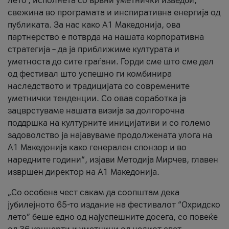
лето’, исполнета со врвни уметнички изведби,
свежина во програмата и инспиративна енергија од
публиката. За нас како A1 Македонија, ова
партнерство е потврда на нашата корпоративна
стратегија – да ја приближиме културата и
уметноста до сите граѓани. Горди сме што сме дел
од фестивал што успешно ги комбинира
наследството и традицијата со современите
уметнички тенденции. Со оваа соработка ја
зацврстуваме нашата визија за долгорочна
поддршка на културните иницијативи и со големо
задоволство ја најавуваме продолжената улога на
A1 Македонија како генерален спонзор и во
наредните години“, изјави Методија Мирчев, главен
извршен директор на A1 Македонија.
„Со особена чест сакам да соопштам дека
јубилејното 65-то издание на фестивалот “Охридско
лето” беше едно од најуспешните досега, со повеќе