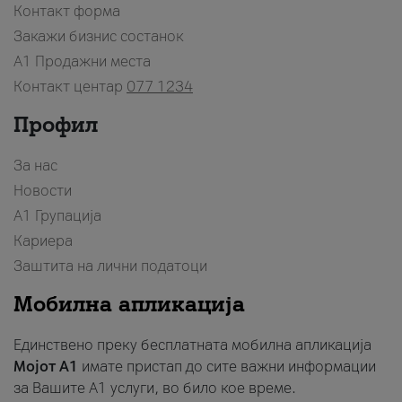
Контакт форма
Закажи бизнис состанок
A1 Продажни места
Контакт центар
077 1234
Профил
За нас
Новости
А1 Групација
Кариера
Заштита на лични податоци
Мобилна апликација
Единствено преку бесплатната мобилна апликација
Мојот A1
имате пристап до сите важни информации
за Вашите A1 услуги, во било кое време.