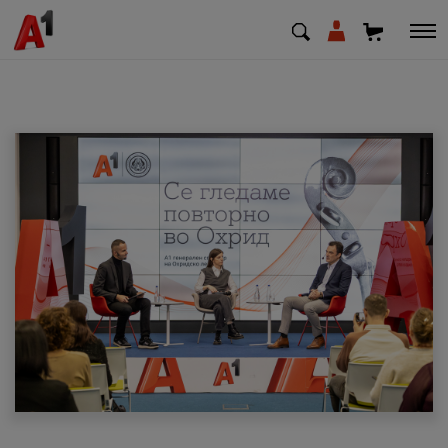
МК
EN
SQ
Приватни
Деловни
Поддршка
Надополни кредит
Плати сметка