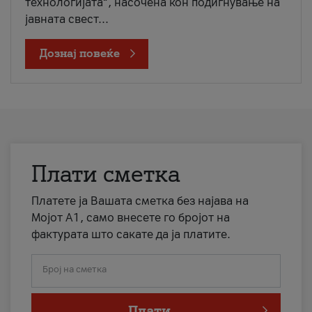
технологијата“, насочена кон подигнување на
јавната свест...
Дознај повеќе
Плати сметка
Платете ја Вашата сметка без најава на
Мојот А1, само внесете го бројот на
фактурата што сакате да ја платите.
Број на сметка
Плати