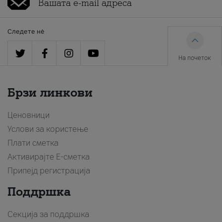
Следете нè
На почеток
Брзи линкови
Ценовници
Услови за користење
Плати сметка
Активирајте Е-сметка
Припејд регистрација
Поддршка
Секција за поддршка