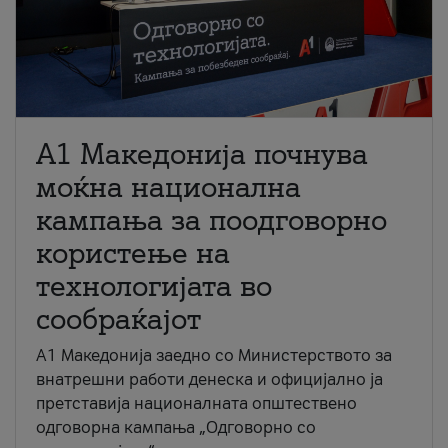
A1 Македонија почнува
моќна национална
кампања за поодговорно
користење на
технологијата во
сообраќајот
A1 Македонија заедно со Министерството за
внатрешни работи денеска и официјално ја
претставија националната општествено
одговорна кампања „Одговорно со