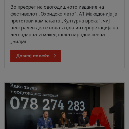
Во пресрет на овогодишното издание на
фестивалот „Охридско лето“, А1 Македонија ја
претстави кампањата „Културна врска“, чиј
централен дел е новата џез-интерпретација на
легендарната македонска народна песна
„Билјан
Дознај повеќе