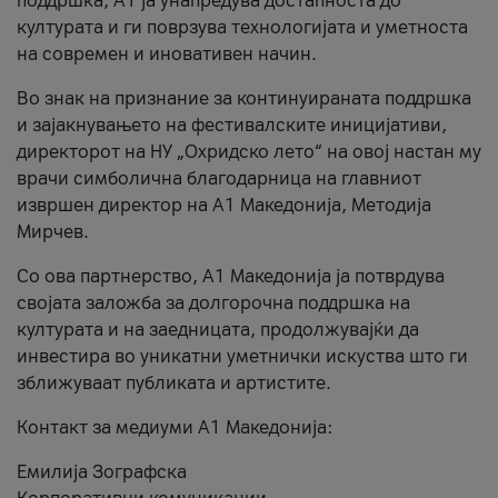
поддршка, A1 ја унапредува достапноста до
културата и ги поврзува технологијата и уметноста
на современ и иновативен начин.
Во знак на признание за континуираната поддршка
и зајакнувањето на фестивалските иницијативи,
директорот на НУ „Охридско лето“ на овој настан му
врачи симболична благодарница на главниот
извршен директор на A1 Македонија, Методија
Мирчев.
Со ова партнерство, A1 Македонија ја потврдува
својата заложба за долгорочна поддршка на
културата и на заедницата, продолжувајќи да
инвестира во уникатни уметнички искуства што ги
зближуваат публиката и артистите.
Контакт за медиуми А1 Македонија:
Емилија Зографска