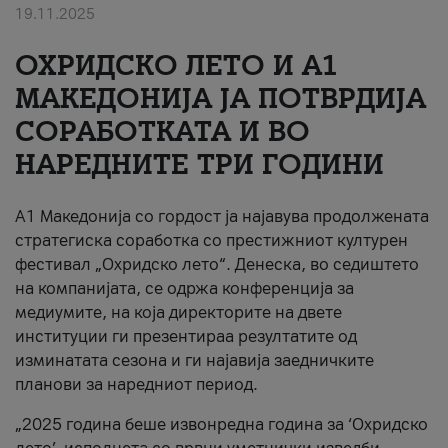
19.11.2025
За нас
ОХРИДСКО ЛЕТО И A1
#ПодобарОнлајн
МАКЕДОНИЈА ЈА ПОТВРДИЈА
СОРАБОТКАТА И ВО
НАРЕДНИТЕ ТРИ ГОДИНИ
A1 Македонија со гордост ја најавува продолжената
стратегиска соработка со престижниот културен
фестивал „Охридско лето“. Денеска, во седиштето
на компанијата, се одржа конференција за
медиумите, на која директорите на двете
институции ги презентираа резултатите од
изминатата сезона и ги најавија заедничките
планови за наредниот период.
„2025 година беше извонредна година за ‘Охридско