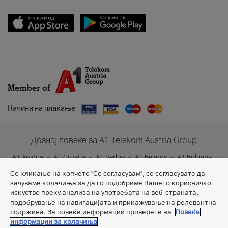
Member of
Начини на плаќање
Дознај повеќе за A1 Telekom Austria Group
A1 Austria
A1 Croatia
A1 Serbia
A1 Belarus
A1 Bulgaria
A1 Slovenia
A1 Digital
Со кликање на копчето "Се согласувам", се согласувате да
зачуваме колачиња за да го подобриме Вашето корисничко
искуство преку анализа на употребата на веб-страната,
подобрување на навигацијата и прикажување на релевантна
содржина. За повеќе информации проверете на
Повеќе
информации за колачиња