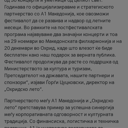
од 36 концерти и уметници од целиот свет.
Годинава го официјализиравме и стратегиското
партнерство со А1 Македонија, кое овозможи
фестивалот да се развива и надвор од летните
месеци. Во рамките на постфестивалската
програма најавуваме два значајни концерти и тоа
на 29 ноември во Македонската филхармонија и на
20 декември во Охрид, каде што влезот ќе биде
бесплатен како наш подарок за верната публика.
Фестивалот продолжува да расте со поддршка од
Министерството за култура и туризам,
Претседателот на државата, нашите партнери и
спонзори“, изјави Ѓорѓи Цуцковски, директор на
„Охридско лето“.
Партнерството меѓу A1 Македонија и „Охридско
лето“ претставува пример за успешна синергија
меѓу корпоративната одговорност и културната
традиција. Со финансиска, логистичка и техничка