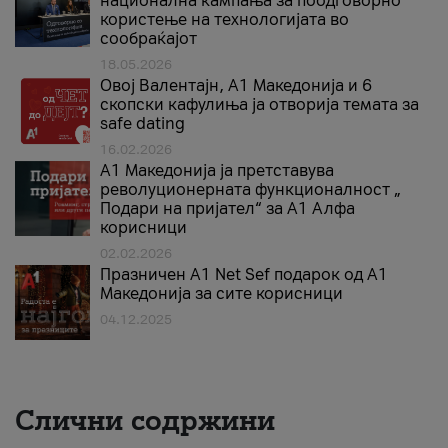
национална кампања за поодговорно
користење на технологијата во
сообраќајот
18.05.2026
Овој Валентајн, A1 Македонија и 6
скопски кафулиња ја отворија темата за
safe dating
16.02.2026
А1 Македонија ја претставува
револуционерната функционалност „
Подари на пријател“ за А1 Алфа
корисници
02.02.2026
Празничен A1 Net Sеf подарок од А1
Македонија за сите корисници
04.12.2025
Слични содржини