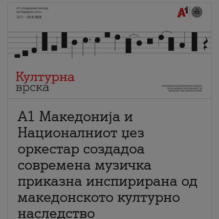
А1 Македонија и
Националниот џез
оркестар создадоа
современа музичка
приказна инспирирана од
македонското културно
наследство