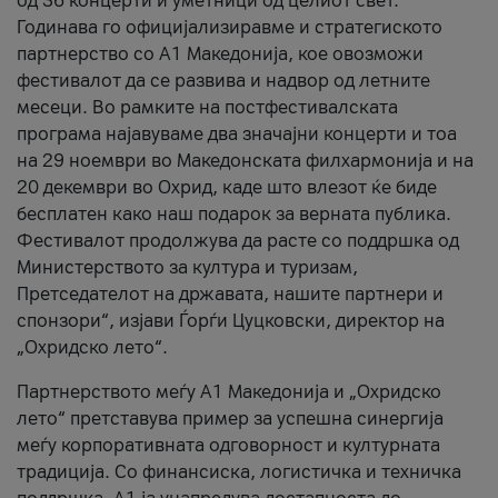
од 36 концерти и уметници од целиот свет.
Годинава го официјализиравме и стратегиското
партнерство со А1 Македонија, кое овозможи
фестивалот да се развива и надвор од летните
месеци. Во рамките на постфестивалската
програма најавуваме два значајни концерти и тоа
на 29 ноември во Македонската филхармонија и на
20 декември во Охрид, каде што влезот ќе биде
бесплатен како наш подарок за верната публика.
Фестивалот продолжува да расте со поддршка од
Министерството за култура и туризам,
Претседателот на државата, нашите партнери и
спонзори“, изјави Ѓорѓи Цуцковски, директор на
„Охридско лето“.
Партнерството меѓу A1 Македонија и „Охридско
лето“ претставува пример за успешна синергија
меѓу корпоративната одговорност и културната
традиција. Со финансиска, логистичка и техничка