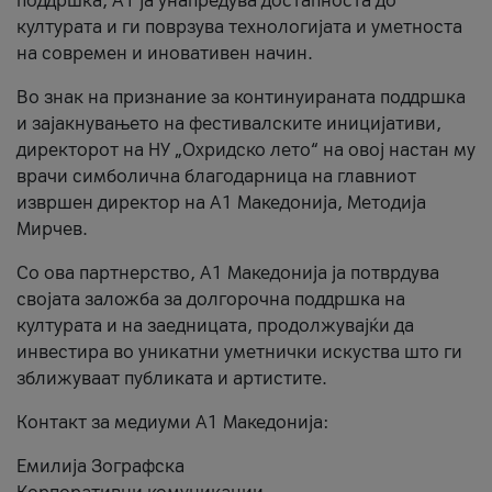
поддршка, A1 ја унапредува достапноста до
културата и ги поврзува технологијата и уметноста
на современ и иновативен начин.
Во знак на признание за континуираната поддршка
и зајакнувањето на фестивалските иницијативи,
директорот на НУ „Охридско лето“ на овој настан му
врачи симболична благодарница на главниот
извршен директор на A1 Македонија, Методија
Мирчев.
Со ова партнерство, A1 Македонија ја потврдува
својата заложба за долгорочна поддршка на
културата и на заедницата, продолжувајќи да
инвестира во уникатни уметнички искуства што ги
зближуваат публиката и артистите.
Контакт за медиуми А1 Македонија:
Емилија Зографска