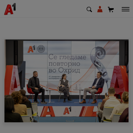
МК
EN
SQ
Приватни
Деловни
Поддршка
Надополни кредит
Плати сметка