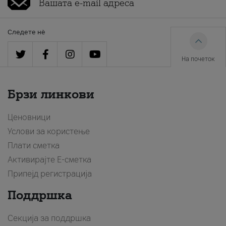
Следете нè
На почеток
Брзи линкови
Ценовници
Услови за користење
Плати сметка
Активирајте Е-сметка
Припејд регистрација
Поддршка
Секција за поддршка