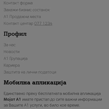
Контакт форма
Закажи бизнис состанок
A1 Продажни места
Контакт центар
077 1234
Профил
За нас
Новости
А1 Групација
Кариера
Заштита на лични податоци
Мобилна апликација
Единствено преку бесплатната мобилна апликација
Мојот A1
имате пристап до сите важни информации
за Вашите A1 услуги, во било кое време.