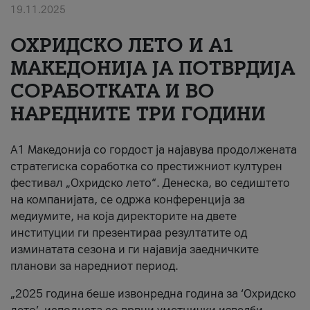
19.11.2025
За нас
ОХРИДСКО ЛЕТО И A1
#ПодобарОнлајн
МАКЕДОНИЈА ЈА ПОТВРДИЈА
СОРАБОТКАТА И ВО
НАРЕДНИТЕ ТРИ ГОДИНИ
A1 Македонија со гордост ја најавува продолжената
стратегиска соработка со престижниот културен
фестивал „Охридско лето“. Денеска, во седиштето
на компанијата, се одржа конференција за
медиумите, на која директорите на двете
институции ги презентираа резултатите од
изминатата сезона и ги најавија заедничките
планови за наредниот период.
„2025 година беше извонредна година за ‘Охридско