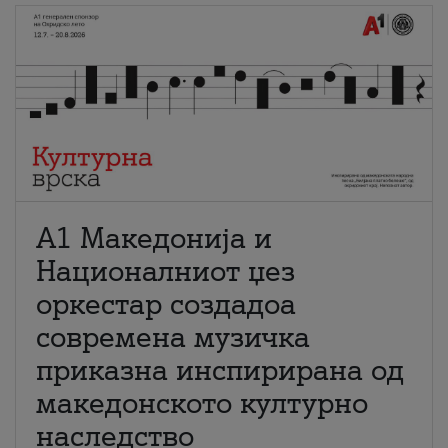
А1 Македонија и
Националниот џез
оркестар создадоа
современа музичка
приказна инспирирана од
македонското културно
наследство