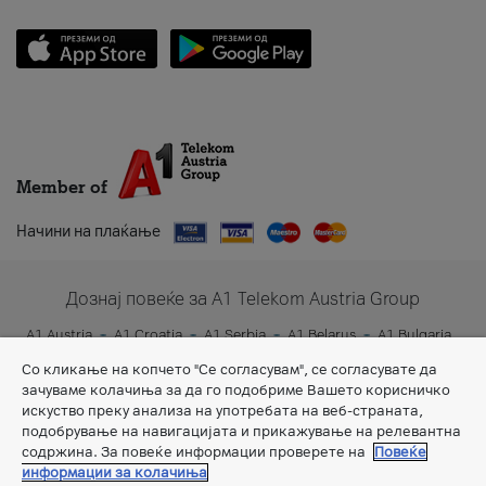
Member of
Начини на плаќање
Дознај повеќе за A1 Telekom Austria Group
A1 Austria
A1 Croatia
A1 Serbia
A1 Belarus
A1 Bulgaria
A1 Slovenia
A1 Digital
Со кликање на копчето "Се согласувам", се согласувате да
зачуваме колачиња за да го подобриме Вашето корисничко
искуство преку анализа на употребата на веб-страната,
подобрување на навигацијата и прикажување на релевантна
содржина. За повеќе информации проверете на
Повеќе
информации за колачиња