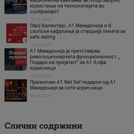
национална кампања за поодговорно
користење на технологијата во
сообраќајот
18.05.2026
Овој Валентајн, A1 Македонија и 6
скопски кафулиња ја отворија темата за
safe dating
16.02.2026
А1 Македонија ја претставува
револуционерната функционалност „
Подари на пријател“ за А1 Алфа
корисници
02.02.2026
Празничен A1 Net Sеf подарок од А1
Македонија за сите корисници
04.12.2025
Слични содржини