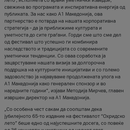
лето’, исполнета со врвни уметнички изведби,
свежина во програмата и инспиративна енергија од
публиката. За нас како A1 Македонија, ова
партнерство е потврда на нашата корпоративна
стратегија – да ја приближиме културата и
уметноста до сите граѓани. Горди сме што сме дел
од фестивал што успешно ги комбинира
наследството и традицијата со современите
уметнички тенденции. Со оваа соработка ја
зацврстуваме нашата визија за долгорочна
поддршка на културните иницијативи и со големо
задоволство ја најавуваме продолжената улога на
A1 Македонија како генерален спонзор и во
наредните години“, изјави Методија Мирчев, главен
извршен директор на A1 Македонија.
„Со особена чест сакам да соопштам дека
јубилејното 65-то издание на фестивалот “Охридско
лето” беше едно од најуспешните досега, со повеќе