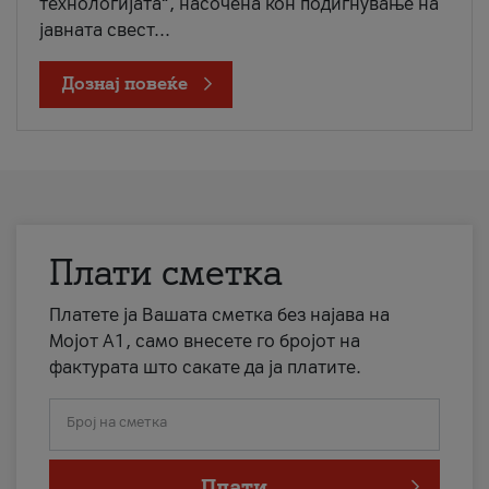
технологијата“, насочена кон подигнување на
јавната свест...
Дознај повеќе
Плати сметка
Платете ја Вашата сметка без најава на
Мојот А1, само внесете го бројот на
фактурата што сакате да ја платите.
Број на сметка
Плати