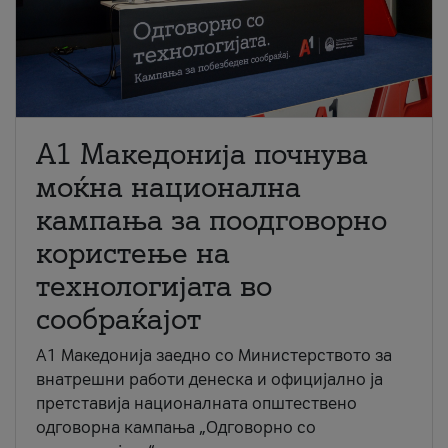
A1 Македонија почнува
моќна национална
кампања за поодговорно
користење на
технологијата во
сообраќајот
A1 Македонија заедно со Министерството за
внатрешни работи денеска и официјално ја
претставија националната општествено
одговорна кампања „Одговорно со