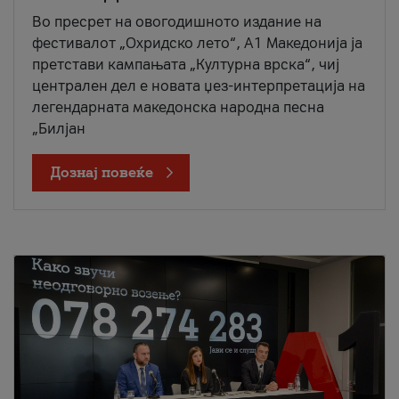
Во пресрет на овогодишното издание на
фестивалот „Охридско лето“, А1 Македонија ја
претстави кампањата „Културна врска“, чиј
централен дел е новата џез-интерпретација на
легендарната македонска народна песна
„Билјан
Дознај повеќе