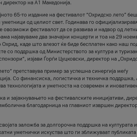
н директор на A1 Македонија.
јното 65-то издание на фестивалот “Охридско лето” беш
и уметници од целиот свет. Годинава го официјализирав
ое овозможи фестивалот да се развива и надвор од летн
ама најавуваме два значајни концерти и тоа на 29 ноем
 Охрид, каде што влезот ќе биде бесплатен како наш по
те со поддршка од Министерството за култура и туриза
понзори“, изјави Ѓорѓи Цуцковски, директор на „Охридс
лето“ претставува пример за успешна синергија меѓу
ија. Со финансиска, логистичка и техничка поддршка, 
ува технологијата и уметноста на современ и иновативе
ка и зајакнувањето на фестивалските иницијативи, дир
 симболична благодарница на главниот извршен директор
 својата заложба за долгорочна поддршка на културата и
катни уметнички искуства што ги зближуваат публиката