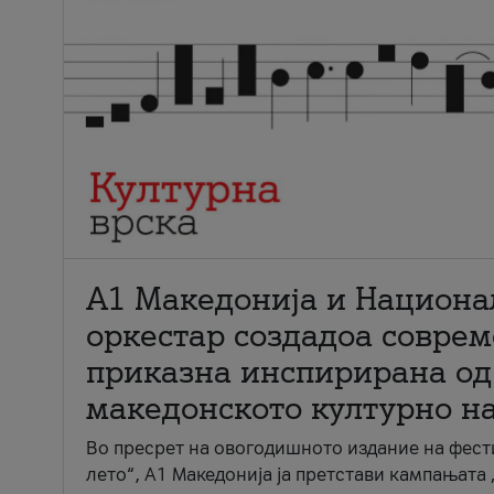
А1 Македонија и Национа
оркестар создадоа совре
приказна инспирирана од
македонското културно н
Во пресрет на овогодишното издание на фест
лето“, А1 Македонија ја претстави кампањата 