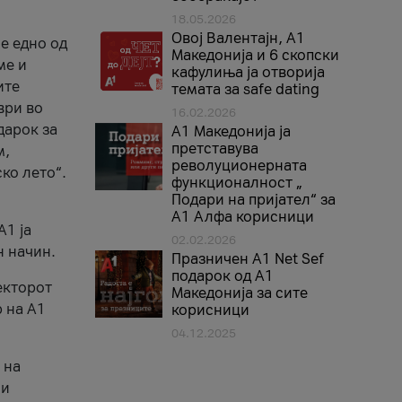
18.05.2026
Овој Валентајн, A1
е едно од
Македонија и 6 скопски
ме и
кафулиња ја отворија
ите
темата за safe dating
ври во
16.02.2026
дарок за
А1 Македонија ја
претставува
м,
револуционерната
ко лето“.
функционалност „
Подари на пријател“ за
А1 Алфа корисници
A1 ја
02.02.2026
н начин.
Празничен A1 Net Sеf
подарок од А1
екторот
Македонија за сите
 на A1
корисници
04.12.2025
 на
 и