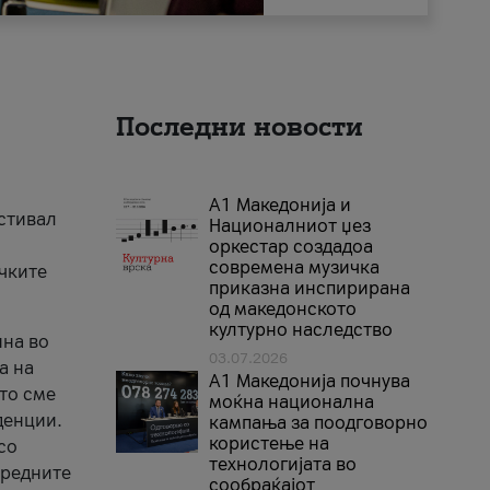
Последни новости
А1 Македонија и
естивал
Националниот џез
оркестар создадоа
современа музичка
ичките
приказна инспирирана
од македонското
културно наследство
ина во
03.07.2026
а на
A1 Македонија почнува
што сме
моќна национална
денции.
кампања за поодговорно
користење на
со
технологијата во
аредните
сообраќајот