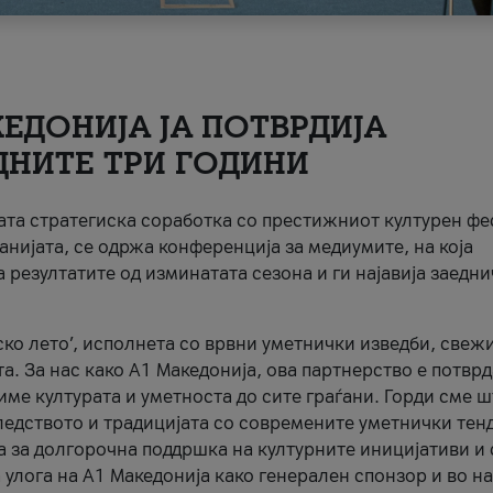
ЕДОНИЈА ЈА ПОТВРДИЈА
ДНИТЕ ТРИ ГОДИНИ
ната стратегиска соработка со престижниот културен ф
анијата, се одржа конференција за медиумите, на која
 резултатите од изминатата сезона и ги најавија заедн
ко лето’, исполнета со врвни уметнички изведби, свеж
а. За нас како A1 Македонија, ова партнерство е потврд
име културата и уметноста до сите граѓани. Горди сме 
ледството и традицијата со современите уметнички тен
а за долгорочна поддршка на културните иницијативи и 
 улога на A1 Македонија како генерален спонзор и во н