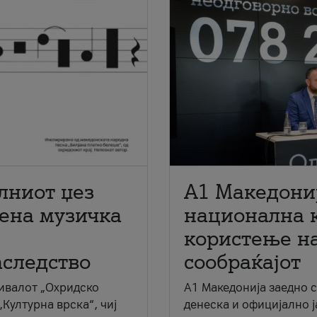
лниот џез
A1 Македони
мена музичка
национална 
користење на
аследство
сообраќајот
ивалот „Охридско
A1 Македонија заедно 
„Културна врска“, чиј
денеска и официјално 