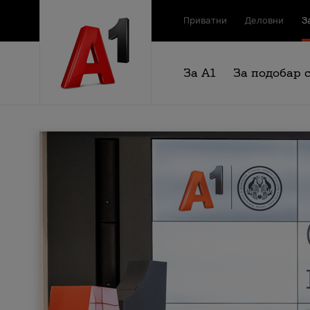
Приватни
Деловни
З
За А1
За подобар 