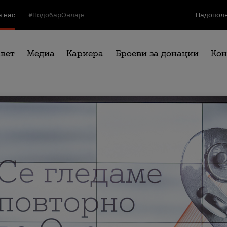
а нас
#ПодобарОнлајн
Надополн
свет
Медиа
Кариера
Броеви за донации
Кон