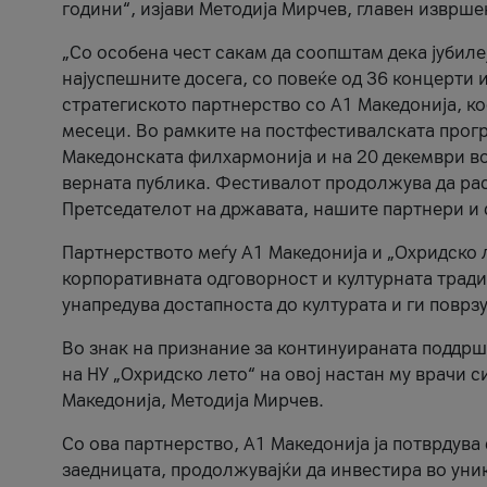
години“, изјави Методија Мирчев, главен изврше
„Со особена чест сакам да соопштам дека јубиле
најуспешните досега, со повеќе од 36 концерти 
стратегиското партнерство со А1 Македонија, к
месеци. Во рамките на постфестивалската прогр
Македонската филхармонија и на 20 декември во
верната публика. Фестивалот продолжува да рас
Претседателот на државата, нашите партнери и с
Партнерството меѓу A1 Македонија и „Охридско 
корпоративната одговорност и културната традиц
унапредува достапноста до културата и ги поврз
Во знак на признание за континуираната поддрш
на НУ „Охридско лето“ на овој настан му врачи
Македонија, Методија Мирчев.
Со ова партнерство, A1 Македонија ја потврдува
заедницата, продолжувајќи да инвестира во уни