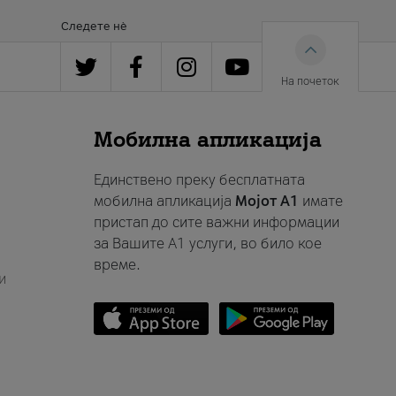
Следете нè
На почеток
Мобилна апликација
Единствено преку бесплатната
мобилна апликација
Мојот A1
имате
пристап до сите важни информации
за Вашите A1 услуги, во било кое
време.
и