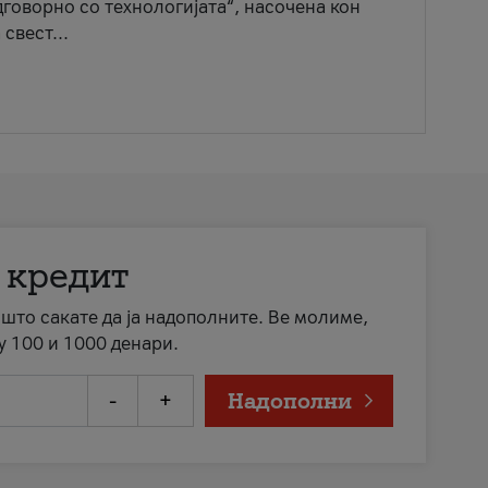
говорно со технологијата“, насочена кон
свест...
 кредит
а што сакате да ја надополните. Ве молиме,
у 100 и 1000 денари.
-
+
Надополни