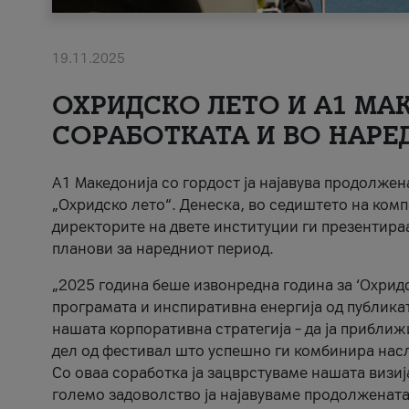
19.11.2025
ОХРИДСКО ЛЕТО И A1 МАК
СОРАБОТКАТА И ВО НАРЕ
A1 Македонија со гордост ја најавува продолже
„Охридско лето“. Денеска, во седиштето на комп
директорите на двете институции ги презентираа
планови за наредниот период.
„2025 година беше извонредна година за ‘Охридс
програмата и инспиративна енергија од публикат
нашата корпоративна стратегија – да ја приближ
дел од фестивал што успешно ги комбинира нас
Со оваа соработка ја зацврстуваме нашата визиј
големо задоволство ја најавуваме продолжената