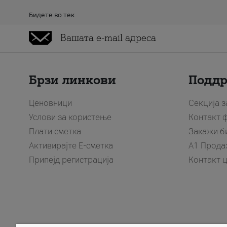
Бидете во тек
Брзи линкови
Подд
Ценовници
Секција 
Услови за користење
Контакт 
Плати сметка
Закажи б
Активирајте Е-сметка
A1 Прода
Припејд регистрација
Контакт 