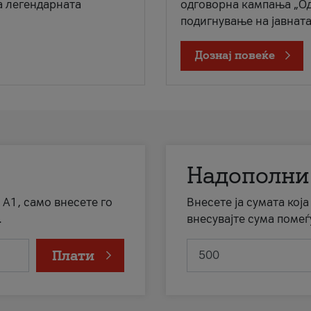
а легендарната
одговорна кампања „Од
подигнување на јавната 
Дознај повеќе
Надополни
 А1, само внесете го
Внесете ја сумата кој
.
внесувајте сума помеѓ
Плати