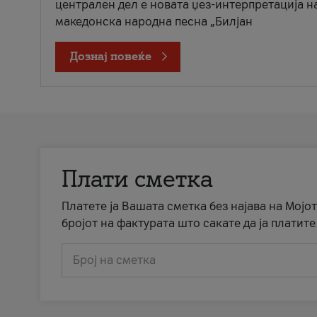
централен дел е новата џез-интерпретација н
македонска народна песна „Билјан
Дознај повеќе
Плати сметка
Платете ја Вашата сметка без најава на Мојот
бројот на фактурата што сакате да ја платите
Број на сметка