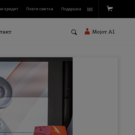
и кредит
Плати сметка
Поддршка
МК
такт
Мојот A1