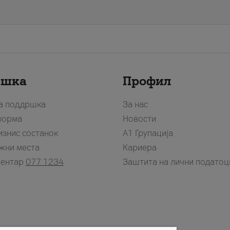
ршка
Профил
за поддршка
За нас
форма
Новости
изнис состанок
А1 Групација
жни места
Кариера
центар
077 1234
Заштита на лични податоц