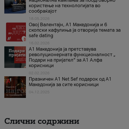
национална кампања за поодговорно
користење на технологијата во
сообраќајот
18.05.2026
Овој Валентајн, A1 Македонија и 6
скопски кафулиња ја отворија темата за
safe dating
16.02.2026
А1 Македонија ја претставува
револуционерната функционалност „
Подари на пријател“ за А1 Алфа
корисници
02.02.2026
Празничен A1 Net Sеf подарок од А1
Македонија за сите корисници
04.12.2025
Слични содржини