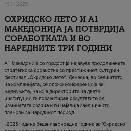
19.11.2025
За нас
ОХРИДСКО ЛЕТО И A1
#ПодобарОнлајн
МАКЕДОНИЈА ЈА ПОТВРДИЈА
СОРАБОТКАТА И ВО
НАРЕДНИТЕ ТРИ ГОДИНИ
A1 Македонија со гордост ја најавува продолжената
стратегиска соработка со престижниот културен
фестивал „Охридско лето“. Денеска, во седиштето
на компанијата, се одржа конференција за
медиумите, на која директорите на двете
институции ги презентираа резултатите од
изминатата сезона и ги најавија заедничките
планови за наредниот период.
„2025 година беше извонредна година за ‘Охридско