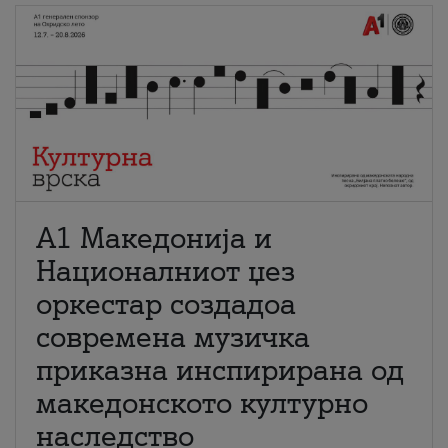
А1 Македонија и
Националниот џез
оркестар создадоа
современа музичка
приказна инспирирана од
македонското културно
наследство