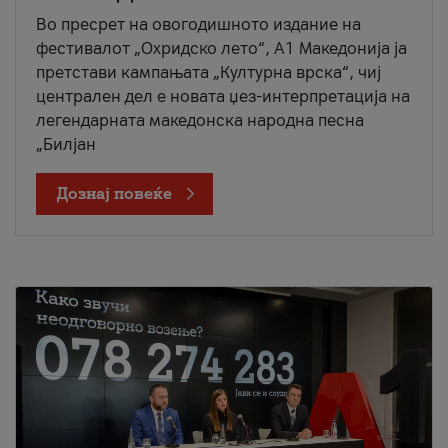
Во пресрет на овогодишното издание на
фестивалот „Охридско лето“, А1 Македонија ја
претстави кампањата „Културна врска“, чиј
централен дел е новата џез-интерпретација на
легендарната македонска народна песна
„Билјан
Дознај повеќе