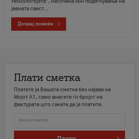
технологијата“, насочена кон подигнување на
јавната свест...
Дознај повеќе
Плати сметка
Платете ја Вашата сметка без најава на
Мојот А1, само внесете го бројот на
фактурата што сакате да ја платите.
Број на сметка
Плати