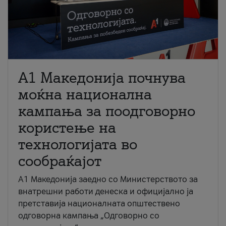
A1 Македонија почнува
моќна национална
кампања за поодговорно
користење на
технологијата во
сообраќајот
A1 Македонија заедно со Министерството за
внатрешни работи денеска и официјално ја
претставија националната општествено
одговорна кампања „Одговорно со