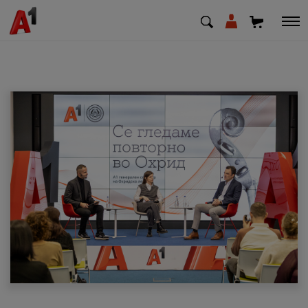
МК
EN
SQ
Приватни
Деловни
Поддршка
Надополни кредит
Плати сметка