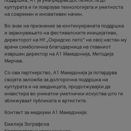
поддршка, A1 ја унапредува достапноста до
културата и ги поврзува технологијата и уметноста
на современ и иновативен начин.
Во знак на признание за континуираната поддршка
и зајакнувањето на фестивалските иницијативи,
директорот на НУ „Охридско лето“ на овој настан му
врачи симболична благодарница на главниот
извршен директор на A1 Македонија, Методија
Мирчев.
Со ова партнерство, A1 Македонија ја потврдува
својата заложба за долгорочна поддршка на
културата и на заедницата, продолжувајќи да
инвестира во уникатни уметнички искуства што ги
зближуваат публиката и артистите.
Контакт за медиуми А1 Македонија:
Емилија Зографска