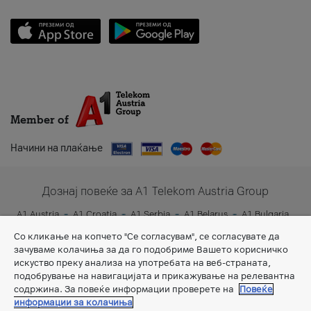
Member of
Начини на плаќање
Дознај повеќе за A1 Telekom Austria Group
A1 Austria
A1 Croatia
A1 Serbia
A1 Belarus
A1 Bulgaria
A1 Slovenia
A1 Digital
Со кликање на копчето "Се согласувам", се согласувате да
зачуваме колачиња за да го подобриме Вашето корисничко
искуство преку анализа на употребата на веб-страната,
подобрување на навигацијата и прикажување на релевантна
содржина. За повеќе информации проверете на
Повеќе
информации за колачиња