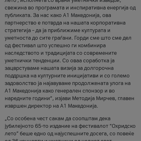
лето’, исполнета со врвни уметнички изведби,
свежина во програмата и инспиративна енергија од
публиката. За нас како A1 Македонија, ова
партнерство е потврда на нашата корпоративна
стратегија – да ја приближиме културата и
уметноста до сите граѓани. Горди сме што сме дел
од фестивал што успешно ги комбинира
наследството и традицијата со современите
уметнички тенденции. Со оваа соработка ја
зацврстуваме нашата визија за долгорочна
поддршка на културните иницијативи и со големо
задоволство ја најавуваме продолжената улога на
A1 Македонија како генерален спонзор и во
наредните години“, изјави Методија Мирчев, главен
извршен директор на A1 Македонија.
„Со особена чест сакам да соопштам дека
јубилејното 65-то издание на фестивалот “Охридско
лето” беше едно од најуспешните досега, со повеќе