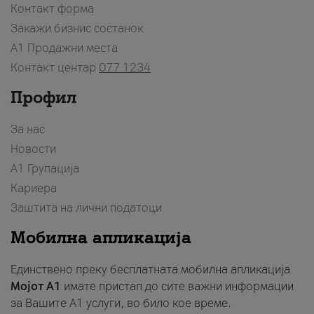
Контакт форма
Закажи бизнис состанок
A1 Продажни места
Контакт центар
077 1234
Профил
За нас
Новости
А1 Групација
Кариера
Заштита на лични податоци
Мобилна апликација
Единствено преку бесплатната мобилна апликација
Мојот A1
имате пристап до сите важни информации
за Вашите A1 услуги, во било кое време.