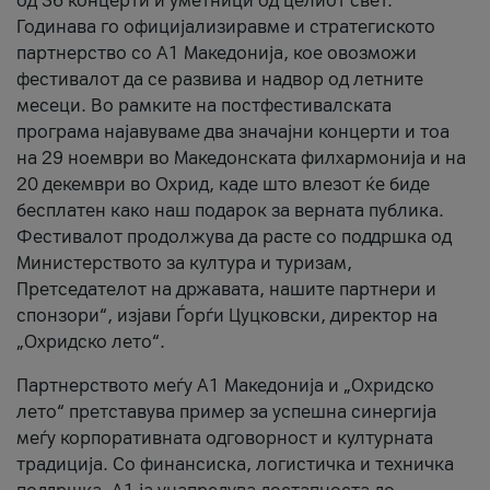
од 36 концерти и уметници од целиот свет.
Годинава го официјализиравме и стратегиското
партнерство со А1 Македонија, кое овозможи
фестивалот да се развива и надвор од летните
месеци. Во рамките на постфестивалската
програма најавуваме два значајни концерти и тоа
на 29 ноември во Македонската филхармонија и на
20 декември во Охрид, каде што влезот ќе биде
бесплатен како наш подарок за верната публика.
Фестивалот продолжува да расте со поддршка од
Министерството за култура и туризам,
Претседателот на државата, нашите партнери и
спонзори“, изјави Ѓорѓи Цуцковски, директор на
„Охридско лето“.
Партнерството меѓу A1 Македонија и „Охридско
лето“ претставува пример за успешна синергија
меѓу корпоративната одговорност и културната
традиција. Со финансиска, логистичка и техничка