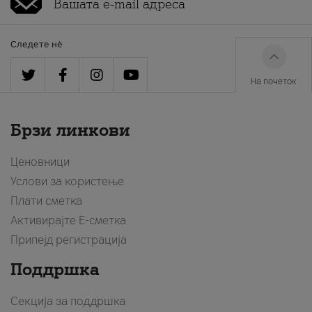
Следете нè
На почеток
Брзи линкови
Ценовници
Услови за користење
Плати сметка
Активирајте Е-сметка
Припејд регистрација
Поддршка
Секција за поддршка