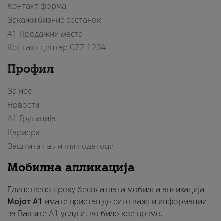
Контакт форма
Закажи бизнис состанок
A1 Продажни места
Контакт центар
077 1234
Профил
За нас
Новости
А1 Групација
Кариера
Заштита на лични податоци
Мобилна апликација
Единствено преку бесплатната мобилна апликација
Мојот A1
имате пристап до сите важни информации
за Вашите A1 услуги, во било кое време.