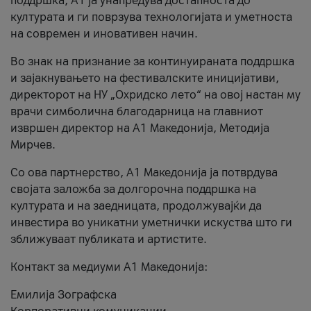
поддршка, A1 ја унапредува достапноста до
културата и ги поврзува технологијата и уметноста
на современ и иновативен начин.
Во знак на признание за континуираната поддршка
и зајакнувањето на фестивалските иницијативи,
директорот на НУ „Охридско лето“ на овој настан му
врачи симболична благодарница на главниот
извршен директор на A1 Македонија, Методија
Мирчев.
Со ова партнерство, A1 Македонија ја потврдува
својата заложба за долгорочна поддршка на
културата и на заедницата, продолжувајќи да
инвестира во уникатни уметнички искуства што ги
зближуваат публиката и артистите.
Контакт за медиуми А1 Македонија:
Емилија Зографска