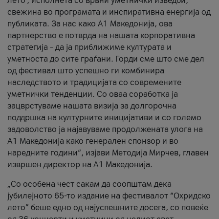
лето’, исполнета со врвни уметнички изведби,
свежина во програмата и инспиративна енергија од
публиката. За нас како A1 Македонија, ова
партнерство е потврда на нашата корпоративна
стратегија – да ја приближиме културата и
уметноста до сите граѓани. Горди сме што сме дел
од фестивал што успешно ги комбинира
наследството и традицијата со современите
уметнички тенденции. Со оваа соработка ја
зацврстуваме нашата визија за долгорочна
поддршка на културните иницијативи и со големо
задоволство ја најавуваме продолжената улога на
A1 Македонија како генерален спонзор и во
наредните години“, изјави Методија Мирчев, главен
извршен директор на A1 Македонија.
„Со особена чест сакам да соопштам дека
јубилејното 65-то издание на фестивалот “Охридско
лето” беше едно од најуспешните досега, со повеќе