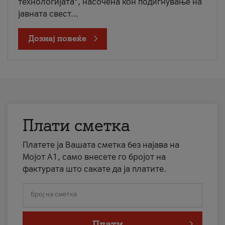
технологијата“, насочена кон подигнување на
јавната свест...
Дознај повеќе
Плати сметка
Платете ја Вашата сметка без најава на
Мојот А1, само внесете го бројот на
фактурата што сакате да ја платите.
Број на сметка
Плати