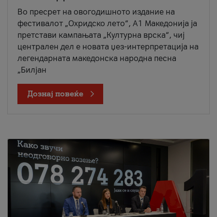
Во пресрет на овогодишното издание на
фестивалот „Охридско лето“, А1 Македонија ја
претстави кампањата „Културна врска“, чиј
централен дел е новата џез-интерпретација на
легендарната македонска народна песна
„Билјан
Дознај повеќе