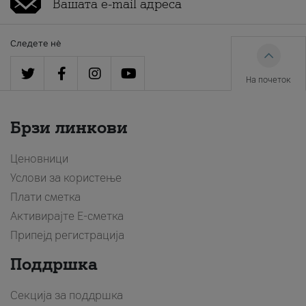
Следете нè
На почеток
Брзи линкови
Ценовници
Услови за користење
Плати сметка
Активирајте Е-сметка
Припејд регистрација
Поддршка
Секција за поддршка