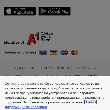
Member of
Начини на плаќање
Дознај повеќе за A1 Telekom Austria Group
A1 Austria
A1 Croatia
A1 Serbia
A1 Belarus
A1 Bulgaria
A1 Slovenia
A1 Digital
Со кликање на копчето "Се согласувам", се согласувате да
зачуваме колачиња за да го подобриме Вашето корисничко
искуство преку анализа на употребата на веб-страната,
подобрување на навигацијата и прикажување на релевантна
содржина. За повеќе информации проверете на
Повеќе
информации за колачиња