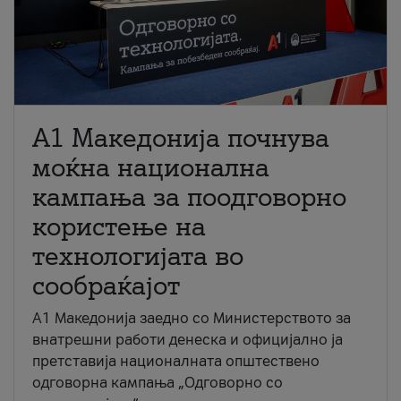
A1 Македонија почнува
моќна национална
кампања за поодговорно
користење на
технологијата во
сообраќајот
A1 Македонија заедно со Министерството за
внатрешни работи денеска и официјално ја
претставија националната општествено
одговорна кампања „Одговорно со