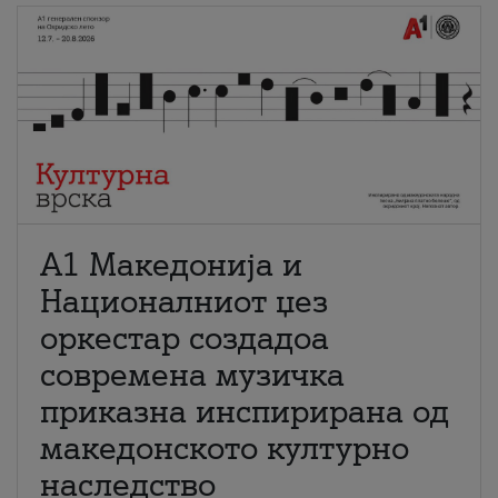
А1 Македонија и
Националниот џез
оркестар создадоа
современа музичка
приказна инспирирана од
македонското културно
наследство