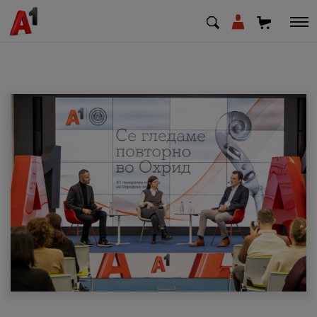
МК
EN
SQ
Приватни
Деловни
Поддршка
Надополни кредит
Плати сметка