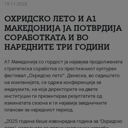
19.11.2025
За нас
ОХРИДСКО ЛЕТО И A1
#ПодобарОнлајн
МАКЕДОНИЈА ЈА ПОТВРДИЈА
СОРАБОТКАТА И ВО
НАРЕДНИТЕ ТРИ ГОДИНИ
A1 Македонија со гордост ја најавува продолжената
стратегиска соработка со престижниот културен
фестивал „Охридско лето“. Денеска, во седиштето
на компанијата, се одржа конференција за
медиумите, на која директорите на двете
институции ги презентираа резултатите од
изминатата сезона и ги најавија заедничките
планови за наредниот период.
„2025 година беше извонредна година за ‘Охридско