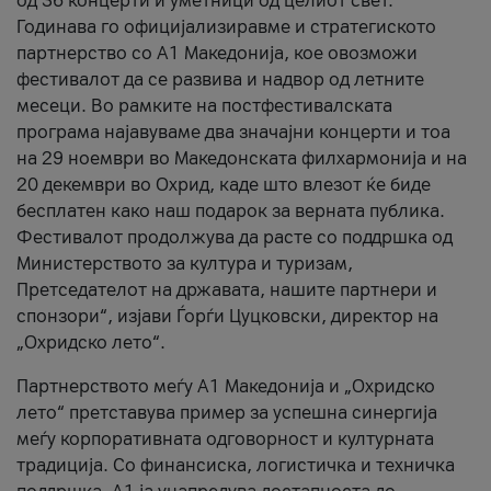
од 36 концерти и уметници од целиот свет.
Годинава го официјализиравме и стратегиското
партнерство со А1 Македонија, кое овозможи
фестивалот да се развива и надвор од летните
месеци. Во рамките на постфестивалската
програма најавуваме два значајни концерти и тоа
на 29 ноември во Македонската филхармонија и на
20 декември во Охрид, каде што влезот ќе биде
бесплатен како наш подарок за верната публика.
Фестивалот продолжува да расте со поддршка од
Министерството за култура и туризам,
Претседателот на државата, нашите партнери и
спонзори“, изјави Ѓорѓи Цуцковски, директор на
„Охридско лето“.
Партнерството меѓу A1 Македонија и „Охридско
лето“ претставува пример за успешна синергија
меѓу корпоративната одговорност и културната
традиција. Со финансиска, логистичка и техничка