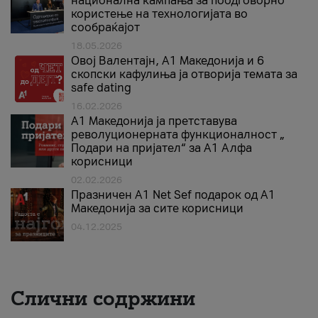
национална кампања за поодговорно
користење на технологијата во
сообраќајот
18.05.2026
Овој Валентајн, A1 Македонија и 6
скопски кафулиња ја отворија темата за
safe dating
16.02.2026
А1 Македонија ја претставува
револуционерната функционалност „
Подари на пријател“ за А1 Алфа
корисници
02.02.2026
Празничен A1 Net Sеf подарок од А1
Македонија за сите корисници
04.12.2025
Слични содржини