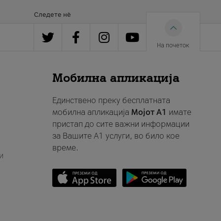
Следете нè
На почеток
Мобилна апликација
Единствено преку бесплатната
мобилна апликација
Мојот A1
имате
пристап до сите важни информации
за Вашите A1 услуги, во било кое
време.
и