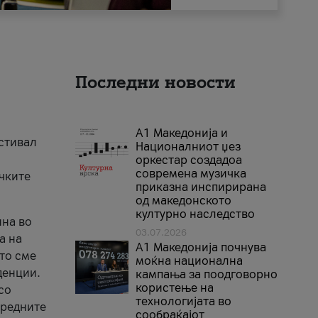
Последни новости
А1 Македонија и
естивал
Националниот џез
оркестар создадоа
современа музичка
ичките
приказна инспирирана
од македонското
културно наследство
ина во
03.07.2026
а на
A1 Македонија почнува
што сме
моќна национална
денции.
кампања за поодговорно
користење на
со
технологијата во
аредните
сообраќајот