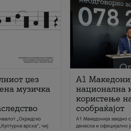
лниот џез
A1 Македони
мена музичка
национална 
користење на
аследство
сообраќајот
ивалот „Охридско
A1 Македонија заедно 
„Културна врска“, чиј
денеска и официјално 