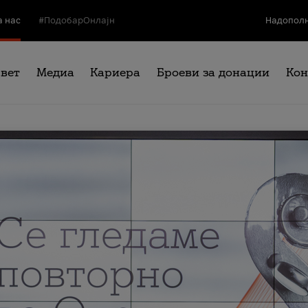
а нас
#ПодобарОнлајн
Надополн
свет
Медиа
Кариера
Броеви за донации
Кон