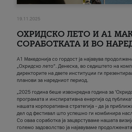
19.11.2025
ОХРИДСКО ЛЕТО И A1 МАК
СОРАБОТКАТА И ВО НАРЕ
A1 Македонија со гордост ја најавува продолже
„Охридско лето“. Денеска, во седиштето на комп
директорите на двете институции ги презентираа
планови за наредниот период.
„2025 година беше извонредна година за ‘Охридс
програмата и инспиративна енергија од публикат
нашата корпоративна стратегија – да ја приближ
дел од фестивал што успешно ги комбинира нас
Со оваа соработка ја зацврстуваме нашата визиј
големо задоволство ја најавуваме продолжената