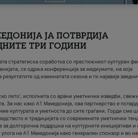
ЕДОНИЈА ЈА ПОТВРДИЈА
ДНИТЕ ТРИ ГОДИНИ
ната стратегиска соработка со престижниот културен ф
анијата, се одржа конференција за медиумите, на која
 резултатите од изминатата сезона и ги најавија заедн
ко лето’, исполнета со врвни уметнички изведби, свеж
а. За нас како A1 Македонија, ова партнерство е потврд
име културата и уметноста до сите граѓани. Горди сме 
ледството и традицијата со современите уметнички тен
а за долгорочна поддршка на културните иницијативи и 
 улога на A1 Македонија како генерален спонзор и во н