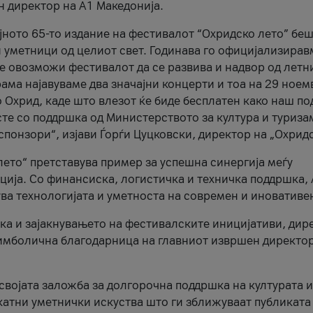
н директор на A1 Македонија.
јното 65-то издание на фестивалот “Охридско лето” беш
и уметници од целиот свет. Годинава го официјализирав
ое овозможи фестивалот да се развива и надвор од летн
ама најавуваме два значајни концерти и тоа на 29 ноем
 Охрид, каде што влезот ќе биде бесплатен како наш по
те со поддршка од Министерството за култура и туриза
понзори“, изјави Ѓорѓи Цуцковски, директор на „Охридс
лето“ претставува пример за успешна синергија меѓу
ија. Со финансиска, логистичка и техничка поддршка, 
ува технологијата и уметноста на современ и иновативе
ка и зајакнувањето на фестивалските иницијативи, дир
 симболична благодарница на главниот извршен директор
 својата заложба за долгорочна поддршка на културата и
катни уметнички искуства што ги зближуваат публиката