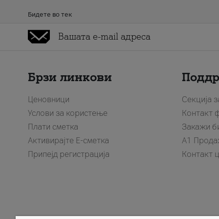
Бидете во тек
Брзи линкови
Подд
Ценовници
Секција 
Услови за користење
Контакт 
Плати сметка
Закажи б
Активирајте Е-сметка
A1 Прода
Припејд регистрација
Контакт 