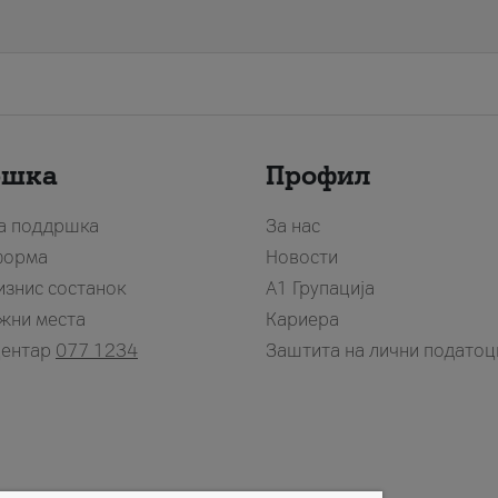
ршка
Профил
за поддршка
За нас
форма
Новости
изнис состанок
А1 Групација
жни места
Кариера
центар
077 1234
Заштита на лични податоц