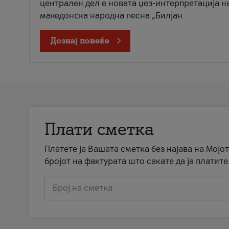
централен дел е новата џез-интерпретација н
македонска народна песна „Билјан
Дознај повеќе
Плати сметка
Платете ја Вашата сметка без најава на Мојот
бројот на фактурата што сакате да ја платите
Број на сметка