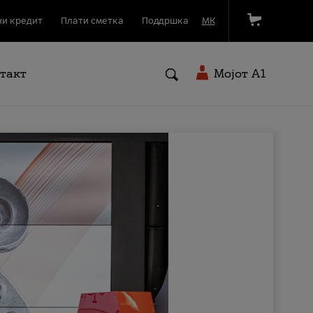
и кредит
Плати сметка
Поддршка
МК
такт
Мојот A1