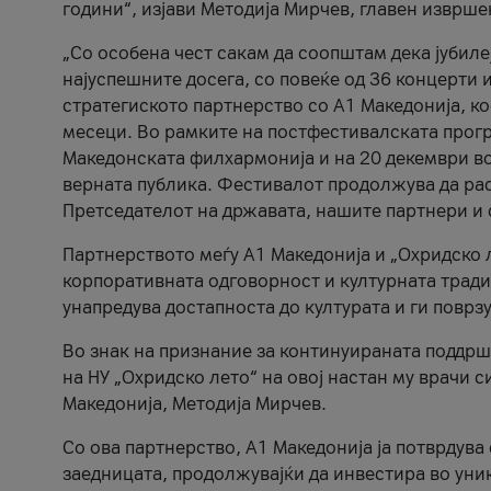
години“, изјави Методија Мирчев, главен изврше
„Со особена чест сакам да соопштам дека јубиле
најуспешните досега, со повеќе од 36 концерти 
стратегиското партнерство со А1 Македонија, к
месеци. Во рамките на постфестивалската прогр
Македонската филхармонија и на 20 декември во
верната публика. Фестивалот продолжува да рас
Претседателот на државата, нашите партнери и с
Партнерството меѓу A1 Македонија и „Охридско 
корпоративната одговорност и културната традиц
унапредува достапноста до културата и ги поврз
Во знак на признание за континуираната поддрш
на НУ „Охридско лето“ на овој настан му врачи
Македонија, Методија Мирчев.
Со ова партнерство, A1 Македонија ја потврдува
заедницата, продолжувајќи да инвестира во уни