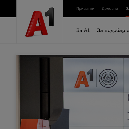
Приватни
Деловни
З
За А1
За подобар 