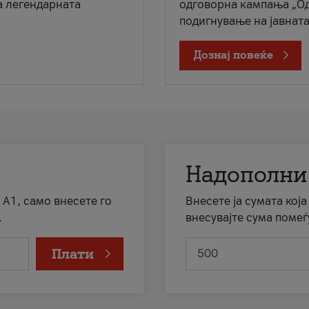
а легендарната
одговорна кампања „Од
подигнување на јавната 
Дознај повеќе
Надополни
 А1, само внесете го
Внесете ја сумата кој
.
внесувајте сума помеѓ
Плати