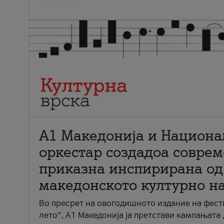
А1 Македонија и Национа
оркестар создадоа совре
приказна инспирирана од
македонското културно н
Во пресрет на овогодишното издание на фест
лето“, А1 Македонија ја претстави кампањата 