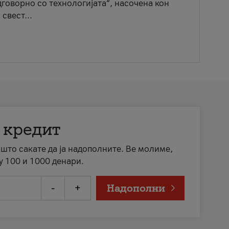
говорно со технологијата“, насочена кон
свест...
 кредит
а што сакате да ја надополните. Ве молиме,
у 100 и 1000 денари.
-
+
Надополни