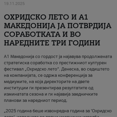
19.11.2025
За нас
ОХРИДСКО ЛЕТО И A1
#ПодобарОнлајн
МАКЕДОНИЈА ЈА ПОТВРДИЈА
СОРАБОТКАТА И ВО
НАРЕДНИТЕ ТРИ ГОДИНИ
A1 Македонија со гордост ја најавува продолжената
стратегиска соработка со престижниот културен
фестивал „Охридско лето“. Денеска, во седиштето
на компанијата, се одржа конференција за
медиумите, на која директорите на двете
институции ги презентираа резултатите од
изминатата сезона и ги најавија заедничките
планови за наредниот период.
„2025 година беше извонредна година за ‘Охридско