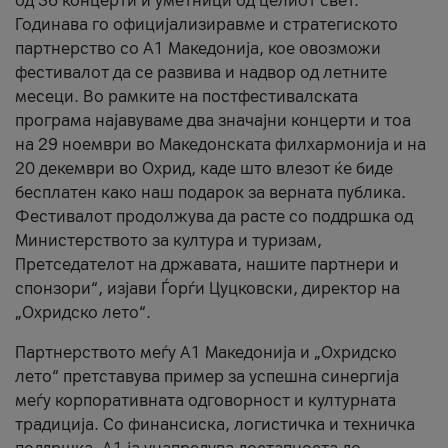
од 36 концерти и уметници од целиот свет.
Годинава го официјализиравме и стратегиското
партнерство со А1 Македонија, кое овозможи
фестивалот да се развива и надвор од летните
месеци. Во рамките на постфестивалската
програма најавуваме два значајни концерти и тоа
на 29 ноември во Македонската филхармонија и на
20 декември во Охрид, каде што влезот ќе биде
бесплатен како наш подарок за верната публика.
Фестивалот продолжува да расте со поддршка од
Министерството за култура и туризам,
Претседателот на државата, нашите партнери и
спонзори“, изјави Ѓорѓи Цуцковски, директор на
„Охридско лето“.
Партнерството меѓу A1 Македонија и „Охридско
лето“ претставува пример за успешна синергија
меѓу корпоративната одговорност и културната
традиција. Со финансиска, логистичка и техничка