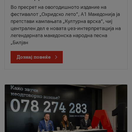
Во пресрет на овогодишното издание на
фестивалот „Охридско лето“, А1 Македонија ја
претстави кампањата „Културна врска“, чиј
централен дел е новата џез-интерпретација на
легендарната македонска народна песна
„Билјан
Дознај повеќе