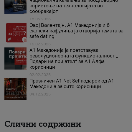
национална кампања за поодговорно
користење на технологијата во
сообраќајот
18.05.2026
Овој Валентајн, A1 Македонија и 6
скопски кафулиња ја отворија темата за
safe dating
16.02.2026
А1 Македонија ја претставува
револуционерната функционалност „
Подари на пријател“ за А1 Алфа
корисници
02.02.2026
Празничен A1 Net Sеf подарок од А1
Македонија за сите корисници
04.12.2025
Слични содржини