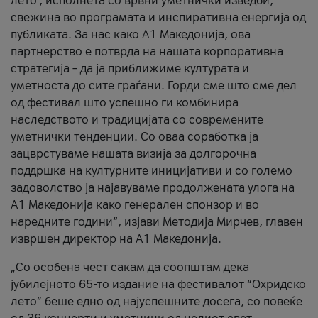
лето’, исполнета со врвни уметнички изведби,
свежина во програмата и инспиративна енергија од
публиката. За нас како A1 Македонија, ова
партнерство е потврда на нашата корпоративна
стратегија – да ја приближиме културата и
уметноста до сите граѓани. Горди сме што сме дел
од фестивал што успешно ги комбинира
наследството и традицијата со современите
уметнички тенденции. Со оваа соработка ја
зацврстуваме нашата визија за долгорочна
поддршка на културните иницијативи и со големо
задоволство ја најавуваме продолжената улога на
A1 Македонија како генерален спонзор и во
наредните години“, изјави Методија Мирчев, главен
извршен директор на A1 Македонија.
„Со особена чест сакам да соопштам дека
јубилејното 65-то издание на фестивалот “Охридско
лето” беше едно од најуспешните досега, со повеќе