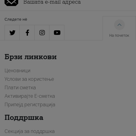
Следете нè
На почеток
Брзи линкови
Ценовници
Услови за користење
Плати сметка
Активирајте Е-сметка
Припејд регистрација
Поддршка
Секција за поддршка