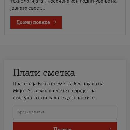
технологијата“, насочена кон подигнување на
јавната свест...
Дознај повеќе
Плати сметка
Платете ја Вашата сметка без најава на
Мојот А1, само внесете го бројот на
фактурата што сакате да ја платите.
Број на сметка
Плати