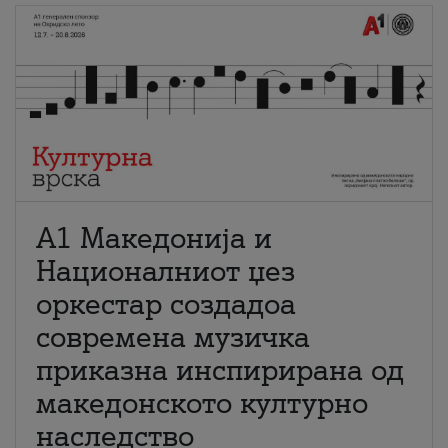
А1 Македонија и
Националниот џез
оркестар создадоа
современа музичка
приказна инспирирана од
македонското културно
наследство