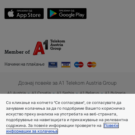
Member of
Начини на плаќање
Дознај повеќе за A1 Telekom Austria Group
A1 Austria
A1 Croatia
A1 Serbia
A1 Belarus
A1 Bulgaria
A1 Slovenia
A1 Digital
Со кликање на копчето "Се согласувам", се согласувате да
зачуваме колачиња за да го подобриме Вашето корисничко
искуство преку анализа на употребата на веб-страната,
подобрување на навигацијата и прикажување на релевантна
содржина. За повеќе информации проверете на
Повеќе
информации за колачиња