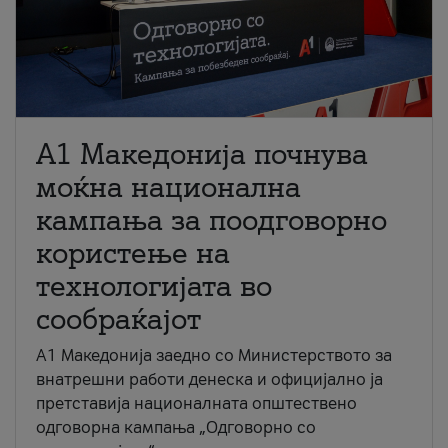
A1 Македонија почнува
моќна национална
кампања за поодговорно
користење на
технологијата во
сообраќајот
A1 Македонија заедно со Министерството за
внатрешни работи денеска и официјално ја
претставија националната општествено
одговорна кампања „Одговорно со