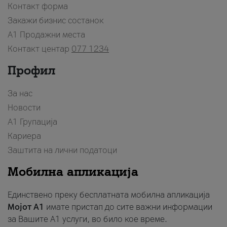
Контакт форма
Закажи бизнис состанок
A1 Продажни места
Контакт центар
077 1234
Профил
За нас
Новости
А1 Групација
Кариера
Заштита на лични податоци
Мобилна апликација
Единствено преку бесплатната мобилна апликација
Мојот A1
имате пристап до сите важни информации
за Вашите A1 услуги, во било кое време.