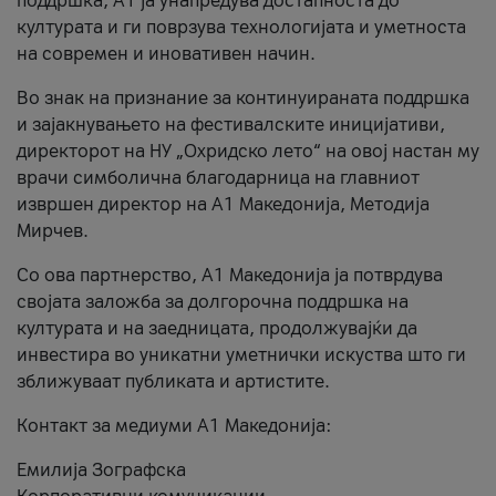
поддршка, A1 ја унапредува достапноста до
културата и ги поврзува технологијата и уметноста
на современ и иновативен начин.
Во знак на признание за континуираната поддршка
и зајакнувањето на фестивалските иницијативи,
директорот на НУ „Охридско лето“ на овој настан му
врачи симболична благодарница на главниот
извршен директор на A1 Македонија, Методија
Мирчев.
Со ова партнерство, A1 Македонија ја потврдува
својата заложба за долгорочна поддршка на
културата и на заедницата, продолжувајќи да
инвестира во уникатни уметнички искуства што ги
зближуваат публиката и артистите.
Контакт за медиуми А1 Македонија:
Емилија Зографска