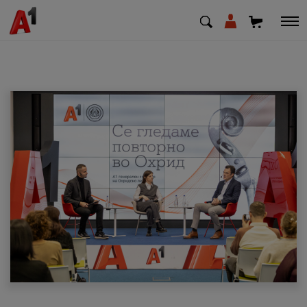
МК
EN
SQ
Приватни
Деловни
Поддршка
Надополни кредит
Плати сметка