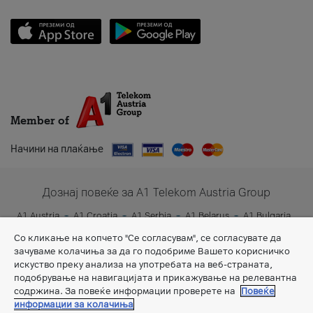
Member of
Начини на плаќање
Дознај повеќе за A1 Telekom Austria Group
A1 Austria
A1 Croatia
A1 Serbia
A1 Belarus
A1 Bulgaria
A1 Slovenia
A1 Digital
Со кликање на копчето "Се согласувам", се согласувате да
зачуваме колачиња за да го подобриме Вашето корисничко
искуство преку анализа на употребата на веб-страната,
подобрување на навигацијата и прикажување на релевантна
содржина. За повеќе информации проверете на
Повеќе
информации за колачиња