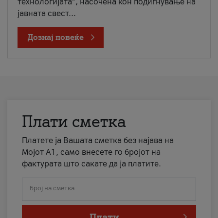
технологијата“, насочена кон подигнување на
јавната свест...
Дознај повеќе
Плати сметка
Платете ја Вашата сметка без најава на
Мојот А1, само внесете го бројот на
фактурата што сакате да ја платите.
Број на сметка
Плати