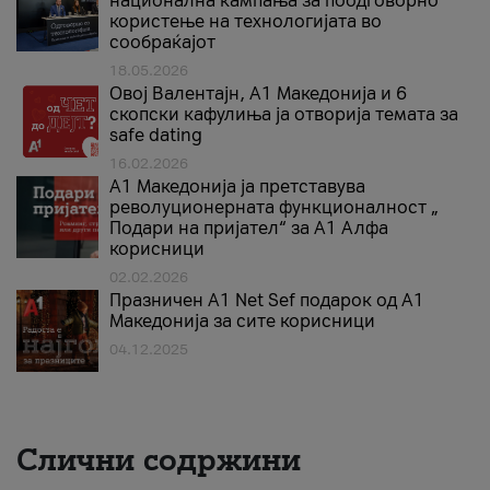
национална кампања за поодговорно
користење на технологијата во
сообраќајот
18.05.2026
Овој Валентајн, A1 Македонија и 6
скопски кафулиња ја отворија темата за
safe dating
16.02.2026
А1 Македонија ја претставува
револуционерната функционалност „
Подари на пријател“ за А1 Алфа
корисници
02.02.2026
Празничен A1 Net Sеf подарок од А1
Македонија за сите корисници
04.12.2025
Слични содржини