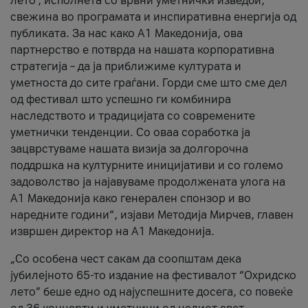
лето’, исполнета со врвни уметнички изведби,
свежина во програмата и инспиративна енергија од
публиката. За нас како A1 Македонија, ова
партнерство е потврда на нашата корпоративна
стратегија – да ја приближиме културата и
уметноста до сите граѓани. Горди сме што сме дел
од фестивал што успешно ги комбинира
наследството и традицијата со современите
уметнички тенденции. Со оваа соработка ја
зацврстуваме нашата визија за долгорочна
поддршка на културните иницијативи и со големо
задоволство ја најавуваме продолжената улога на
A1 Македонија како генерален спонзор и во
наредните години“, изјави Методија Мирчев, главен
извршен директор на A1 Македонија.
„Со особена чест сакам да соопштам дека
јубилејното 65-то издание на фестивалот “Охридско
лето” беше едно од најуспешните досега, со повеќе