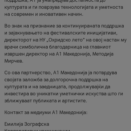
поддршка, A1 ја унапредува достапноста до
културата и ги поврзува технологијата и уметноста
на современ и иновативен начин.
Во знак на признание за континуираната поддршка
и зајакнувањето на фестивалските иницијативи,
директорот на НУ „Охридско лето“ на овој настан му
врачи симболична благодарница на главниот
извршен директор на A1 Македонија, Методија
Мирчев.
Со ова партнерство, A1 Македонија ја потврдува
својата заложба за долгорочна поддршка на
културата и на заедницата, продолжувајќи да
инвестира во уникатни уметнички искуства што ги
зближуваат публиката и артистите.
Контакт за медиуми А1 Македонија:
Емилија Зографска