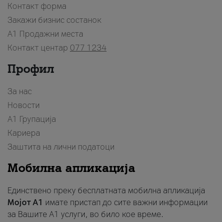
Контакт форма
Закажи бизнис состанок
A1 Продажни места
Контакт центар
077 1234
Профил
За нас
Новости
А1 Групација
Кариера
Заштита на лични податоци
Мобилна апликација
Единствено преку бесплатната мобилна апликација
Мојот A1
имате пристап до сите важни информации
за Вашите A1 услуги, во било кое време.