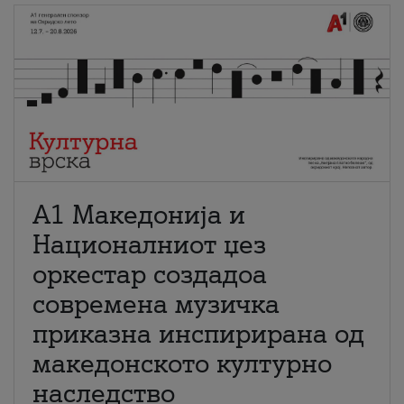
А1 Македонија и
Националниот џез
оркестар создадоа
современа музичка
приказна инспирирана од
македонското културно
наследство