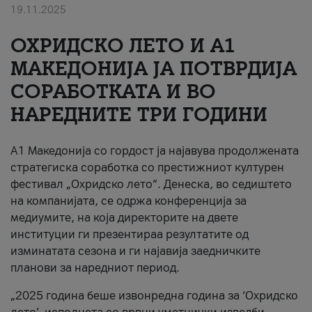
19.11.2025
За нас
ОХРИДСКО ЛЕТО И A1
#ПодобарОнлајн
МАКЕДОНИЈА ЈА ПОТВРДИЈА
СОРАБОТКАТА И ВО
НАРЕДНИТЕ ТРИ ГОДИНИ
A1 Македонија со гордост ја најавува продолжената
стратегиска соработка со престижниот културен
фестивал „Охридско лето“. Денеска, во седиштето
на компанијата, се одржа конференција за
медиумите, на која директорите на двете
институции ги презентираа резултатите од
изминатата сезона и ги најавија заедничките
планови за наредниот период.
„2025 година беше извонредна година за ‘Охридско