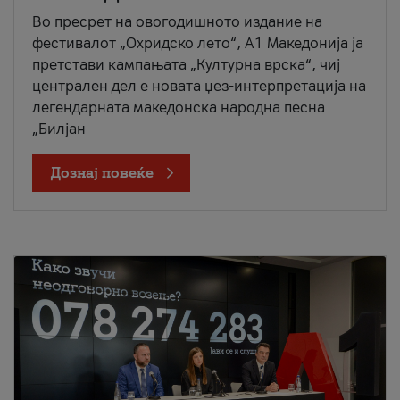
Во пресрет на овогодишното издание на
фестивалот „Охридско лето“, А1 Македонија ја
претстави кампањата „Културна врска“, чиј
централен дел е новата џез-интерпретација на
легендарната македонска народна песна
„Билјан
Дознај повеќе