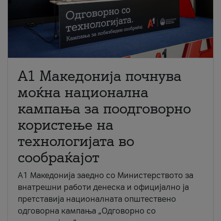
A1 Македонија почнува
моќна национална
кампања за поодговорно
користење на
технологијата во
сообраќајот
A1 Македонија заедно со Министерството за
внатрешни работи денеска и официјално ја
претставија националната општествено
одговорна кампања „Одговорно со