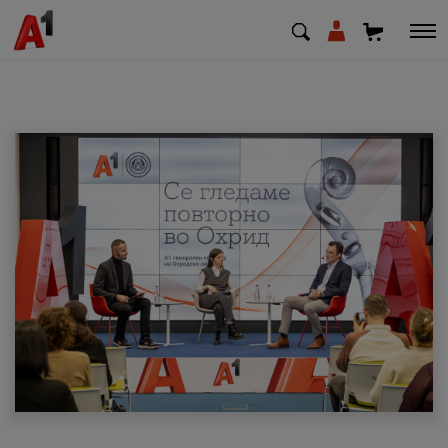
МК
EN
SQ
Приватни
Деловни
Поддршка
Надополни кредит
Плати сметка