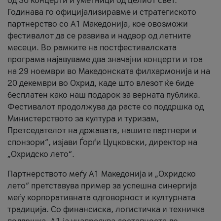
од 36 концерти и уметници од целиот свет.
Годинава го официјализиравме и стратегиското
партнерство со А1 Македонија, кое овозможи
фестивалот да се развива и надвор од летните
месеци. Во рамките на постфестивалската
програма најавуваме два значајни концерти и тоа
на 29 ноември во Македонската филхармонија и на
20 декември во Охрид, каде што влезот ќе биде
бесплатен како наш подарок за верната публика.
Фестивалот продолжува да расте со поддршка од
Министерството за култура и туризам,
Претседателот на државата, нашите партнери и
спонзори“, изјави Ѓорѓи Цуцковски, директор на
„Охридско лето“.
Партнерството меѓу A1 Македонија и „Охридско
лето“ претставува пример за успешна синергија
меѓу корпоративната одговорност и културната
традиција. Со финансиска, логистичка и техничка