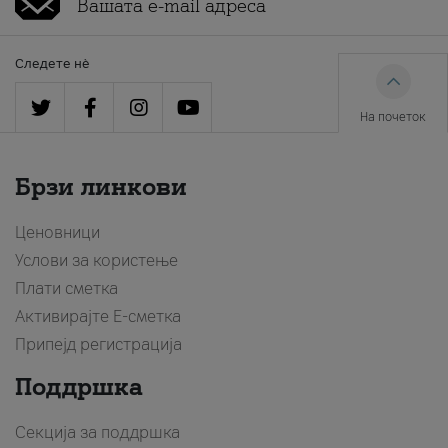
Следете нè
На почеток
Брзи линкови
Ценовници
Услови за користење
Плати сметка
Активирајте Е-сметка
Припејд регистрација
Поддршка
Секција за поддршка