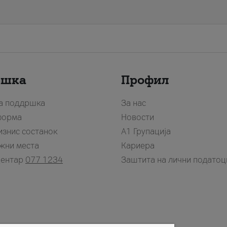
ршка
Профил
за поддршка
За нас
форма
Новости
изнис состанок
А1 Групација
жни места
Кариера
центар
077 1234
Заштита на лични податоц