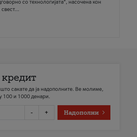
говорно со технологијата“, насочена кон
свест...
 кредит
а што сакате да ја надополните. Ве молиме,
у 100 и 1000 денари.
-
+
Надополни