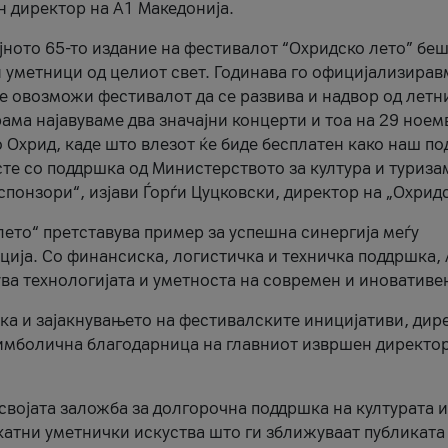
н директор на A1 Македонија.
јното 65-то издание на фестивалот “Охридско лето” беш
и уметници од целиот свет. Годинава го официјализирав
ое овозможи фестивалот да се развива и надвор од летн
ама најавуваме два значајни концерти и тоа на 29 ноем
 Охрид, каде што влезот ќе биде бесплатен како наш по
те со поддршка од Министерството за култура и туриза
понзори“, изјави Ѓорѓи Цуцковски, директор на „Охридс
лето“ претставува пример за успешна синергија меѓу
ија. Со финансиска, логистичка и техничка поддршка, 
ува технологијата и уметноста на современ и иновативе
ка и зајакнувањето на фестивалските иницијативи, дир
 симболична благодарница на главниот извршен директор
 својата заложба за долгорочна поддршка на културата и
катни уметнички искуства што ги зближуваат публиката