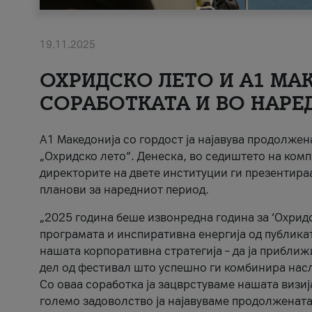
19.11.2025
ОХРИДСКО ЛЕТО И A1 МАК
СОРАБОТКАТА И ВО НАРЕ
A1 Македонија со гордост ја најавува продолже
„Охридско лето“. Денеска, во седиштето на комп
директорите на двете институции ги презентираа
планови за наредниот период.
„2025 година беше извонредна година за ‘Охридс
програмата и инспиративна енергија од публикат
нашата корпоративна стратегија – да ја приближ
дел од фестивал што успешно ги комбинира нас
Со оваа соработка ја зацврстуваме нашата визиј
големо задоволство ја најавуваме продолжената