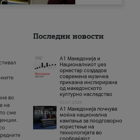
Последни новости
А1 Македонија и
естивал
Националниот џез
оркестар создадоа
современа музичка
ичките
приказна инспирирана
од македонското
културно наследство
ина во
03.07.2026
а на
A1 Македонија почнува
што сме
моќна национална
денции.
кампања за поодговорно
користење на
со
технологијата во
аредните
сообраќајот