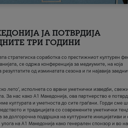
ЕДОНИЈА ЈА ПОТВРДИЈА
ДНИТЕ ТРИ ГОДИНИ
ната стратегиска соработка со престижниот културен ф
анијата, се одржа конференција за медиумите, на која
 резултатите од изминатата сезона и ги најавија заедн
ко лето’, исполнета со врвни уметнички изведби, свеж
а. За нас како A1 Македонија, ова партнерство е потврд
име културата и уметноста до сите граѓани. Горди сме 
ледството и традицијата со современите уметнички тен
а за долгорочна поддршка на културните иницијативи и 
 улога на A1 Македонија како генерален спонзор и во н