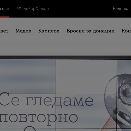
а нас
#ПодобарОнлајн
Надополн
свет
Медиа
Кариера
Броеви за донации
Кон