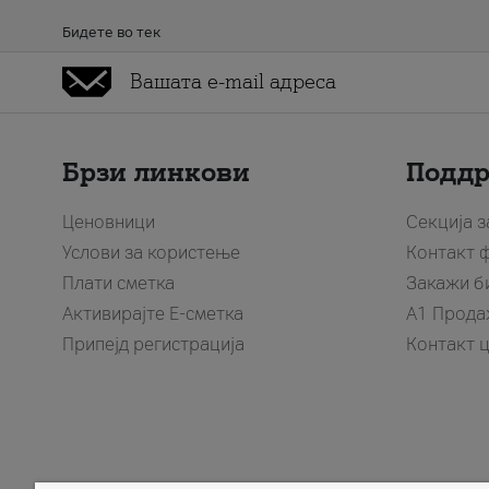
Бидете во тек
Брзи линкови
Подд
Ценовници
Секција 
Услови за користење
Контакт 
Плати сметка
Закажи б
Активирајте Е-сметка
A1 Прода
Припејд регистрација
Контакт 