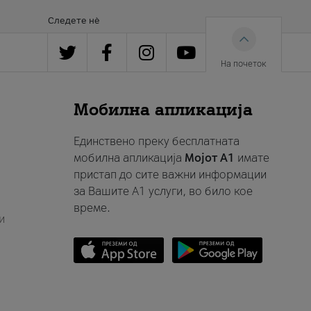
Следете нè
На почеток
Мобилна апликација
Единствено преку бесплатната
мобилна апликација
Мојот A1
имате
пристап до сите важни информации
за Вашите A1 услуги, во било кое
време.
и