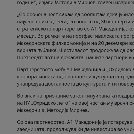
години“, изјави Методија Мирчев, главен изврше
„Со особена чест сакам да соопштам дека јубиле
најуспешните досега, со повеќе од 36 концерти 
стратегиското партнерство со А1 Македонија, к
месеци. Во рамките на постфестивалската прогр
Македонската филхармонија и на 20 декември во
верната публика. Фестивалот продолжува да рас
Претседателот на државата, нашите партнери и с
Партнерството меѓу A1 Македонија и „Охридско 
корпоративната одговорност и културната традиц
унапредува достапноста до културата и ги поврз
Во знак на признание за континуираната поддрш
на НУ „Охридско лето“ на овој настан му врачи
Македонија, Методија Мирчев.
Со ова партнерство, A1 Македонија ја потврдува
заедницата, продолжувајќи да инвестира во уни