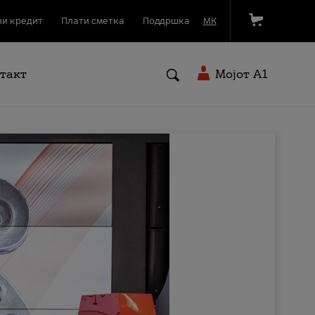
и кредит
Плати сметка
Поддршка
МК
такт
Мојот A1