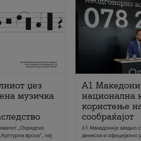
лниот џез
A1 Македони
мена музичка
национална 
користење на
аследство
сообраќајот
ивалот „Охридско
A1 Македонија заедно 
„Културна врска“, чиј
денеска и официјално 