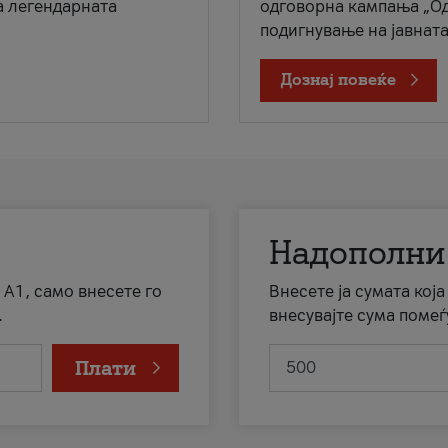
а легендарната
одговорна кампања „Од
подигнување на јавната 
Дознај повеќе
Надополни
 А1, само внесете го
Внесете ја сумата кој
.
внесувајте сума помеѓ
Плати