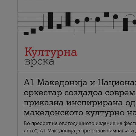
А1 Македонија и Национа
оркестар создадоа совре
приказна инспирирана од
македонското културно н
Во пресрет на овогодишното издание на фест
лето“, А1 Македонија ја претстави кампањата 