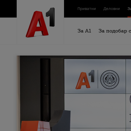
Приватни
Деловни
З
За А1
За подобар 