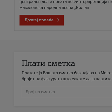
централен дел е новата џез-интерпретација н
македонска народна песна „Билјан
Дознај повеќе
Плати сметка
Платете ја Вашата сметка без најава на Мојот
бројот на фактурата што сакате да ја платите
Број на сметка