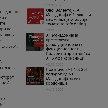
18.05.2026
Овој Валентајн, A1
е едно од
Македонија и 6 скопски
ме и
кафулиња ја отворија
ите
темата за safe dating
ври во
16.02.2026
дарок за
А1 Македонија ја
претставува
м,
револуционерната
ко лето“.
функционалност „
Подари на пријател“ за
А1 Алфа корисници
A1 ја
02.02.2026
н начин.
Празничен A1 Net Sеf
подарок од А1
екторот
Македонија за сите
 на A1
корисници
04.12.2025
 на
 и