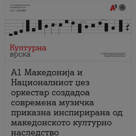
А1 Македонија и
Националниот џез
оркестар создадоа
современа музичка
приказна инспирирана од
македонското културно
наследство