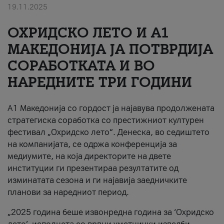
19.11.2025
За нас
ОХРИДСКО ЛЕТО И A1
#ПодобарОнлајн
МАКЕДОНИЈА ЈА ПОТВРДИЈА
СОРАБОТКАТА И ВО
НАРЕДНИТЕ ТРИ ГОДИНИ
A1 Македонија со гордост ја најавува продолжената
стратегиска соработка со престижниот културен
фестивал „Охридско лето“. Денеска, во седиштето
на компанијата, се одржа конференција за
медиумите, на која директорите на двете
институции ги презентираа резултатите од
изминатата сезона и ги најавија заедничките
планови за наредниот период.
„2025 година беше извонредна година за ‘Охридско