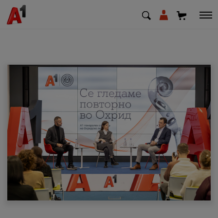
МК
EN
SQ
Приватни
Деловни
Поддршка
Надополни кредит
Плати сметка