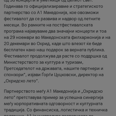
од 36 концерти и уметници од целиот свет.
Годинава го официјализиравме и стратегиското
партнерство со А1 Македонија, кое овозможи
фестивалот да се развива и надвор од летните
месеци. Во рамките на постфестивалската
програма најавуваме два значајни концерти и тоа
на 29 ноември во Македонската филхармонија и на
20 декември во Охрид, каде што влезот ќе биде
бесплатен како наш подарок за верната публика.
Фестивалот продолжува да расте со поддршка од
Министерството за култура и туризам,
Претседателот на државата, нашите партнери и
спонзори“, изјави Ѓорѓи Цуцковски, директор на
„Охридско лето“.
Партнерството меѓу A1 Македонија и „Охридско
лето“ претставува пример за успешна синергија
меѓу корпоративната одговорност и културната
традиција. Со финансиска, логистичка и техничка