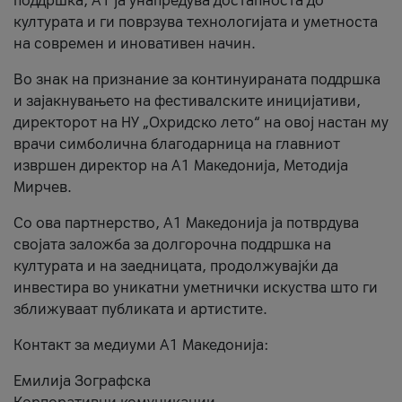
поддршка, A1 ја унапредува достапноста до
културата и ги поврзува технологијата и уметноста
на современ и иновативен начин.
Во знак на признание за континуираната поддршка
и зајакнувањето на фестивалските иницијативи,
директорот на НУ „Охридско лето“ на овој настан му
врачи симболична благодарница на главниот
извршен директор на A1 Македонија, Методија
Мирчев.
Со ова партнерство, A1 Македонија ја потврдува
својата заложба за долгорочна поддршка на
културата и на заедницата, продолжувајќи да
инвестира во уникатни уметнички искуства што ги
зближуваат публиката и артистите.
Контакт за медиуми А1 Македонија:
Емилија Зографска