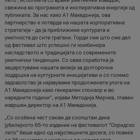
лето’, исполнета со врвни уметнички изведби,
свежина во програмата и инспиративна енергија од
публиката. За нас како A1 Македонија, ова
партнерство е потврда на нашата корпоративна
стратегија – да ја приближиме културата и
уметноста до сите граѓани. Горди сме што сме дел
од фестивал што успешно ги комбинира
наследството и традицијата со современите
уметнички тенденции. Со оваа соработка ја
зацврстуваме нашата визија за долгорочна
поддршка на културните иницијативи и со големо
задоволство ја најавуваме продолжената улога на
A1 Македонија како генерален спонзор и во
наредните години“, изјави Методија Мирчев, главен
извршен директор на A1 Македонија.
„Со особена чест сакам да соопштам дека
јубилејното 65-то издание на фестивалот “Охридско
лето” беше едно од најуспешните досега, со повеќе