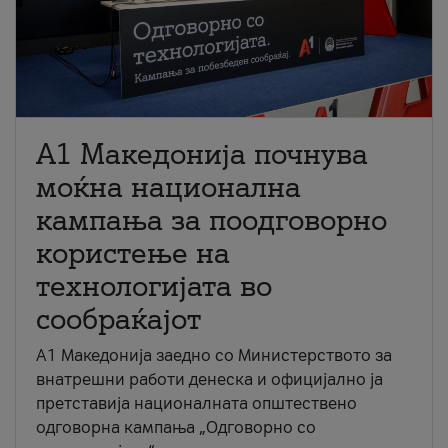
A1 Македонија почнува
моќна национална
кампања за поодговорно
користење на
технологијата во
сообраќајот
A1 Македонија заедно со Министерството за
внатрешни работи денеска и официјално ја
претставија националната општествено
одговорна кампања „Одговорно со