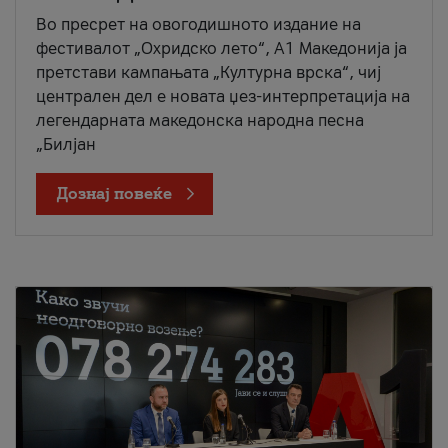
Во пресрет на овогодишното издание на
фестивалот „Охридско лето“, А1 Македонија ја
претстави кампањата „Културна врска“, чиј
централен дел е новата џез-интерпретација на
легендарната македонска народна песна
„Билјан
Дознај повеќе