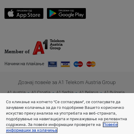
Member of
Начини на плаќање
Дознај повеќе за A1 Telekom Austria Group
A1 Austria
A1 Croatia
A1 Serbia
A1 Belarus
A1 Bulgaria
A1 Slovenia
A1 Digital
Со кликање на копчето "Се согласувам", се согласувате да
зачуваме колачиња за да го подобриме Вашето корисничко
искуство преку анализа на употребата на веб-страната,
подобрување на навигацијата и прикажување на релевантна
содржина. За повеќе информации проверете на
Повеќе
информации за колачиња