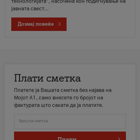
технологијата“, насочена кон подигнување на
јавната свест...
Дознај повеќе
Плати сметка
Платете ја Вашата сметка без најава на
Мојот А1, само внесете го бројот на
фактурата што сакате да ја платите.
Број на сметка
Плати