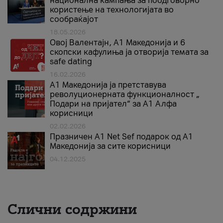
национална кампања за поодговорно
користење на технологијата во
сообраќајот
18.05.2026
Овој Валентајн, A1 Македонија и 6
скопски кафулиња ја отворија темата за
safe dating
16.02.2026
А1 Македонија ја претставува
револуционерната функционалност „
Подари на пријател“ за А1 Алфа
корисници
02.02.2026
Празничен A1 Net Sеf подарок од А1
Македонија за сите корисници
04.12.2025
Слични содржини