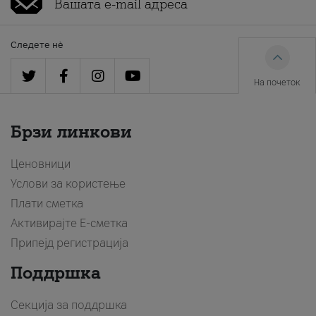
Следете нè
На почеток
Брзи линкови
Ценовници
Услови за користење
Плати сметка
Активирајте Е-сметка
Припејд регистрација
Поддршка
Секција за поддршка