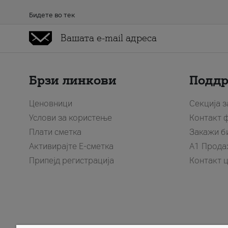
Бидете во тек
Брзи линкови
Подд
Ценовници
Секција 
Услови за користење
Контакт 
Плати сметка
Закажи б
Активирајте Е-сметка
A1 Прода
Припејд регистрација
Контакт 