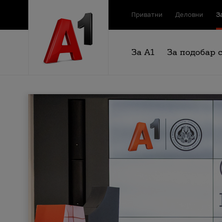
Приватни
Деловни
З
За А1
За подобар 