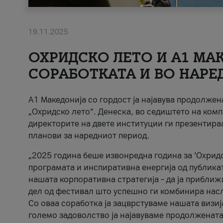
19.11.2025
ОХРИДСКО ЛЕТО И A1 МАК
СОРАБОТКАТА И ВО НАРЕ
A1 Македонија со гордост ја најавува продолже
„Охридско лето“. Денеска, во седиштето на комп
директорите на двете институции ги презентираа
планови за наредниот период.
„2025 година беше извонредна година за ‘Охридс
програмата и инспиративна енергија од публикат
нашата корпоративна стратегија – да ја приближ
дел од фестивал што успешно ги комбинира нас
Со оваа соработка ја зацврстуваме нашата визиј
големо задоволство ја најавуваме продолжената