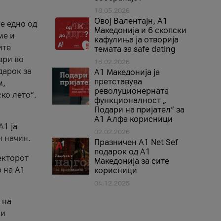
18.05.2026
Овој Валентајн, A1
е едно од
Македонија и 6 скопски
ме и
кафулиња ја отворија
ите
темата за safe dating
ври во
16.02.2026
дарок за
А1 Македонија ја
претставува
м,
револуционерната
ко лето“.
функционалност „
Подари на пријател“ за
А1 Алфа корисници
A1 ја
02.02.2026
н начин.
Празничен A1 Net Sеf
подарок од А1
екторот
Македонија за сите
 на A1
корисници
04.12.2025
 на
 и