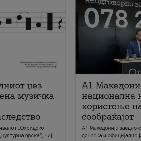
лниот џез
A1 Македони
мена музичка
национална 
користење на
аследство
сообраќајот
ивалот „Охридско
A1 Македонија заедно 
„Културна врска“, чиј
денеска и официјално 