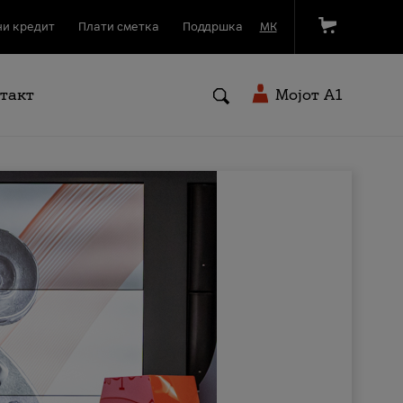
и кредит
Плати сметка
Поддршка
МК
такт
Мојот A1