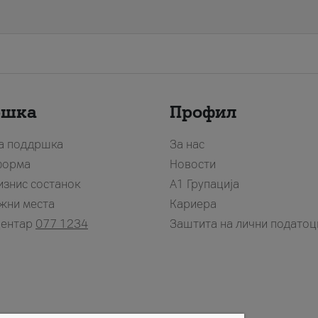
ршка
Профил
за поддршка
За нас
форма
Новости
изнис состанок
А1 Групација
жни места
Кариера
центар
077 1234
Заштита на лични податоц