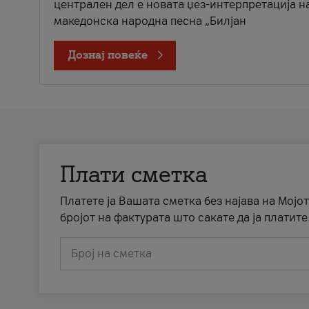
централен дел е новата џез-интерпретација н
македонска народна песна „Билјан
Дознај повеќе
Плати сметка
Платете ја Вашата сметка без најава на Мојот
бројот на фактурата што сакате да ја платите
Број на сметка