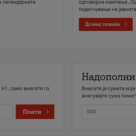
а легендарната
одговорна кампања „Од
подигнување на јавната 
Дознај повеќе
Надополни
 А1, само внесете го
Внесете ја сумата кој
.
внесувајте сума помеѓ
Плати