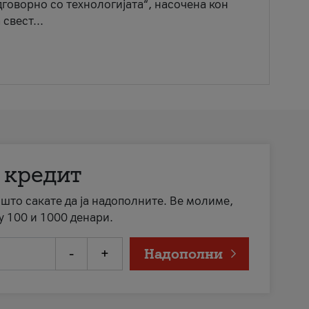
говорно со технологијата“, насочена кон
свест...
 кредит
а што сакате да ја надополните. Ве молиме,
у 100 и 1000 денари.
-
+
Надополни