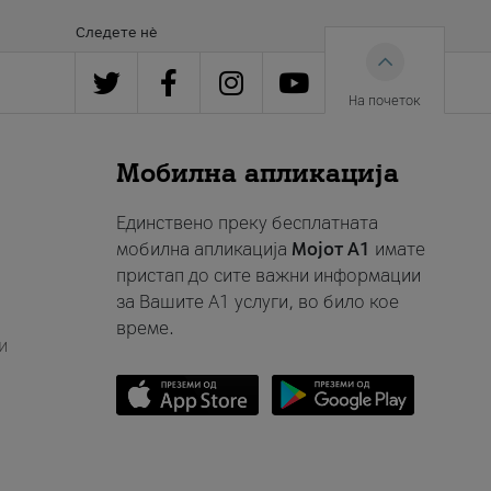
Следете нè
На почеток
Мобилна апликација
Единствено преку бесплатната
мобилна апликација
Мојот A1
имате
пристап до сите важни информации
за Вашите A1 услуги, во било кое
време.
и