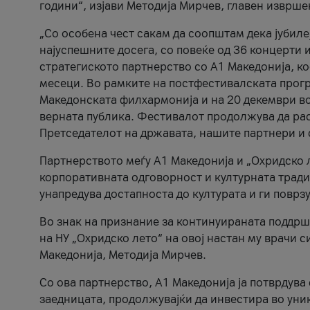
години“, изјави Методија Мирчев, главен изврше
„Со особена чест сакам да соопштам дека јубиле
најуспешните досега, со повеќе од 36 концерти 
стратегиското партнерство со А1 Македонија, к
месеци. Во рамките на постфестивалската прогр
Македонската филхармонија и на 20 декември во
верната публика. Фестивалот продолжува да рас
Претседателот на државата, нашите партнери и с
Партнерството меѓу A1 Македонија и „Охридско 
корпоративната одговорност и културната традиц
унапредува достапноста до културата и ги поврз
Во знак на признание за континуираната поддрш
на НУ „Охридско лето“ на овој настан му врачи
Македонија, Методија Мирчев.
Со ова партнерство, A1 Македонија ја потврдува
заедницата, продолжувајќи да инвестира во уни