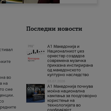
Последни новости
А1 Македонија и
естивал
Националниот џез
оркестар создадоа
современа музичка
ичките
приказна инспирирана
од македонското
културно наследство
ина во
03.07.2026
а на
A1 Македонија почнува
што сме
моќна национална
денции.
кампања за поодговорно
користење на
со
технологијата во
аредните
сообраќајот