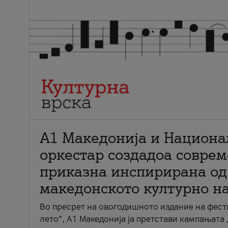
А1 Македонија и Национа
оркестар создадоа совре
приказна инспирирана од
македонското културно н
Во пресрет на овогодишното издание на фест
лето“, А1 Македонија ја претстави кампањата 