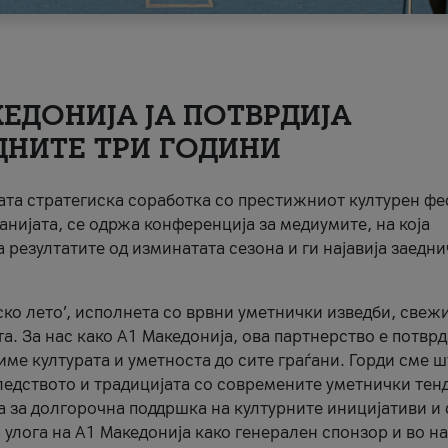
ЕДОНИЈА ЈА ПОТВРДИЈА
ДНИТЕ ТРИ ГОДИНИ
ната стратегиска соработка со престижниот културен ф
анијата, се одржа конференција за медиумите, на која
 резултатите од изминатата сезона и ги најавија заедн
ко лето’, исполнета со врвни уметнички изведби, свеж
а. За нас како A1 Македонија, ова партнерство е потврд
име културата и уметноста до сите граѓани. Горди сме 
ледството и традицијата со современите уметнички тен
а за долгорочна поддршка на културните иницијативи и 
 улога на A1 Македонија како генерален спонзор и во н