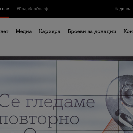
а нас
#ПодобарОнлајн
Надополн
свет
Медиа
Кариера
Броеви за донации
Кон