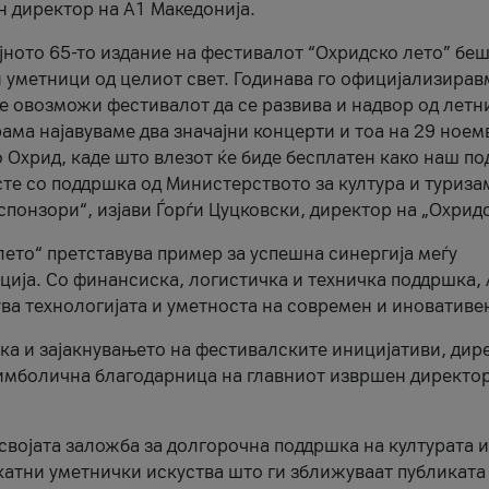
н директор на A1 Македонија.
јното 65-то издание на фестивалот “Охридско лето” беш
и уметници од целиот свет. Годинава го официјализирав
ое овозможи фестивалот да се развива и надвор од летн
ама најавуваме два значајни концерти и тоа на 29 ноем
 Охрид, каде што влезот ќе биде бесплатен како наш по
те со поддршка од Министерството за култура и туриза
понзори“, изјави Ѓорѓи Цуцковски, директор на „Охридс
лето“ претставува пример за успешна синергија меѓу
ија. Со финансиска, логистичка и техничка поддршка, 
ува технологијата и уметноста на современ и иновативе
ка и зајакнувањето на фестивалските иницијативи, дир
 симболична благодарница на главниот извршен директор
 својата заложба за долгорочна поддршка на културата и
катни уметнички искуства што ги зближуваат публиката