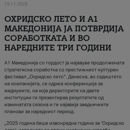
19.11.2025
За нас
ОХРИДСКО ЛЕТО И A1
#ПодобарОнлајн
МАКЕДОНИЈА ЈА ПОТВРДИЈА
СОРАБОТКАТА И ВО
НАРЕДНИТЕ ТРИ ГОДИНИ
A1 Македонија со гордост ја најавува продолжената
стратегиска соработка со престижниот културен
фестивал „Охридско лето“. Денеска, во седиштето
на компанијата, се одржа конференција за
медиумите, на која директорите на двете
институции ги презентираа резултатите од
изминатата сезона и ги најавија заедничките
планови за наредниот период.
„2025 година беше извонредна година за ‘Охридско