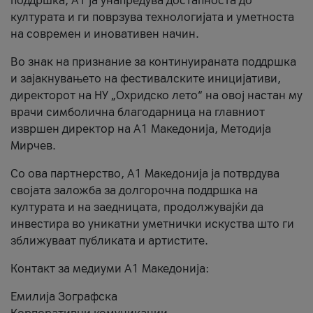
поддршка, A1 ја унапредува достапноста до
културата и ги поврзува технологијата и уметноста
на современ и иновативен начин.
Во знак на признание за континуираната поддршка
и зајакнувањето на фестивалските иницијативи,
директорот на НУ „Охридско лето“ на овој настан му
врачи симболична благодарница на главниот
извршен директор на A1 Македонија, Методија
Мирчев.
Со ова партнерство, A1 Македонија ја потврдува
својата заложба за долгорочна поддршка на
културата и на заедницата, продолжувајќи да
инвестира во уникатни уметнички искуства што ги
зближуваат публиката и артистите.
Контакт за медиуми А1 Македонија:
Емилија Зографска