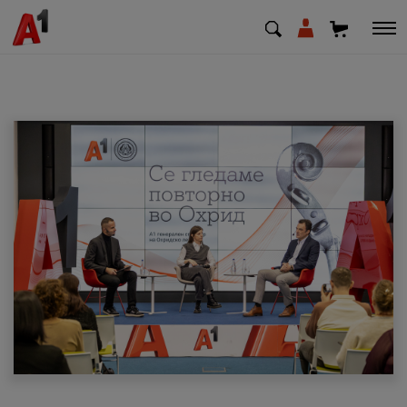
МК
EN
SQ
Приватни
Деловни
Поддршка
Надополни кредит
Плати сметка