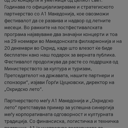
од 36 концерти и уметници од целиот свет.
Годинава го официјализиравме и стратегиското
партнерство со А1 Македонија, кое овозможи
фестивалот да се развива и надвор од летните
месеци. Во рамките на постфестивалската
програма најавуваме два значајни концерти и тоа
на 29 ноември во Македонската филхармонија и на
20 декември во Охрид, каде што влезот ќе биде
бесплатен како наш подарок за верната публика.
Фестивалот продолжува да расте со поддршка од
Министерството за култура и туризам,
Претседателот на државата, нашите партнери и
спонзори“, изјави Ѓорѓи Цуцковски, директор на
„Охридско лето“.
Партнерството меѓу A1 Македонија и „Охридско
лето“ претставува пример за успешна синергија
меѓу корпоративната одговорност и културната
традиција. Со финансиска, логистичка и техничка