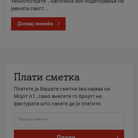
технологијата“, насочена кон подигнување на
јавната свест...
Дознај повеќе
Плати сметка
Платете ја Вашата сметка без најава на
Мојот А1, само внесете го бројот на
фактурата што сакате да ја платите.
Број на сметка
Плати