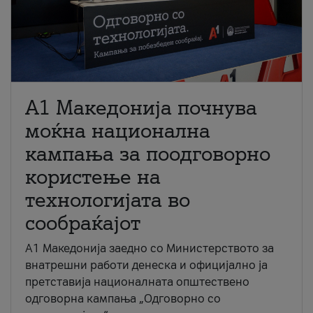
A1 Македонија почнува
моќна национална
кампања за поодговорно
користење на
технологијата во
сообраќајот
A1 Македонија заедно со Министерството за
внатрешни работи денеска и официјално ја
претставија националната општествено
одговорна кампања „Одговорно со