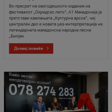
Во пресрет на овогодишното издание на
фестивалот „Охридско лето“, А1 Македонија ја
претстави кампањата „Културна врска“, чиј
централен дел е новата џез-интерпретација на
легендарната македонска народна песна
„Билјан
Дознај повеќе