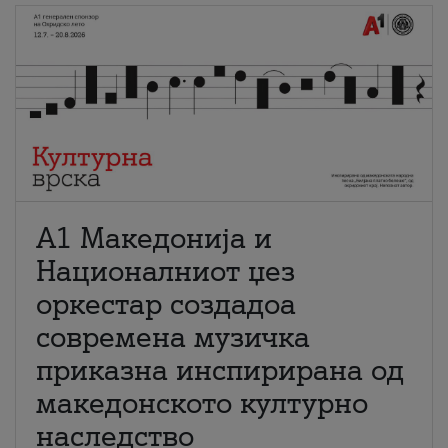
А1 Македонија и
Националниот џез
оркестар создадоа
современа музичка
приказна инспирирана од
македонското културно
наследство