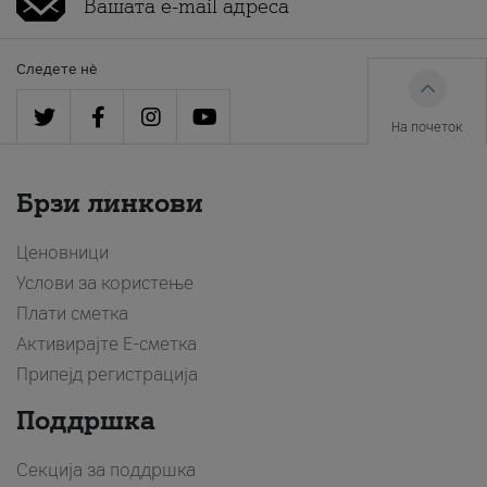
Следете нè
На почеток
Брзи линкови
Ценовници
Услови за користење
Плати сметка
Активирајте Е-сметка
Припејд регистрација
Поддршка
Секција за поддршка