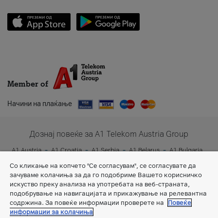
Member of
Начини на плаќање
Дознај повеќе за A1 Telekom Austria Group
A1 Austria
A1 Croatia
A1 Serbia
A1 Belarus
A1 Bulgaria
A1 Slovenia
A1 Digital
Со кликање на копчето "Се согласувам", се согласувате да
зачуваме колачиња за да го подобриме Вашето корисничко
искуство преку анализа на употребата на веб-страната,
подобрување на навигацијата и прикажување на релевантна
содржина. За повеќе информации проверете на
Повеќе
информации за колачиња