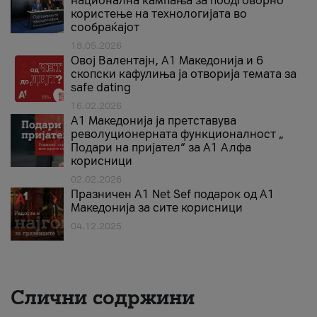
национална кампања за поодговорно
користење на технологијата во
сообраќајот
18.05.2026
Овој Валентајн, A1 Македонија и 6
скопски кафулиња ја отворија темата за
safe dating
16.02.2026
А1 Македонија ја претставува
револуционерната функционалност „
Подари на пријател“ за А1 Алфа
корисници
02.02.2026
Празничен A1 Net Sеf подарок од А1
Македонија за сите корисници
04.12.2025
Слични содржини