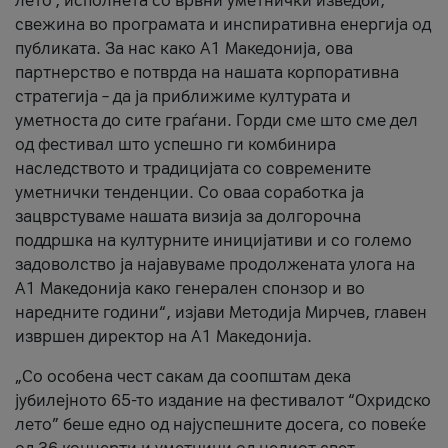
лето’, исполнета со врвни уметнички изведби,
свежина во програмата и инспиративна енергија од
публиката. За нас како A1 Македонија, ова
партнерство е потврда на нашата корпоративна
стратегија – да ја приближиме културата и
уметноста до сите граѓани. Горди сме што сме дел
од фестивал што успешно ги комбинира
наследството и традицијата со современите
уметнички тенденции. Со оваа соработка ја
зацврстуваме нашата визија за долгорочна
поддршка на културните иницијативи и со големо
задоволство ја најавуваме продолжената улога на
A1 Македонија како генерален спонзор и во
наредните години“, изјави Методија Мирчев, главен
извршен директор на A1 Македонија.
„Со особена чест сакам да соопштам дека
јубилејното 65-то издание на фестивалот “Охридско
лето” беше едно од најуспешните досега, со повеќе