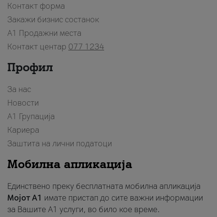
Контакт форма
Закажи бизнис состанок
A1 Продажни места
Контакт центар
077 1234
Профил
За нас
Новости
А1 Групација
Кариера
Заштита на лични податоци
Мобилна апликација
Единствено преку бесплатната мобилна апликација
Мојот A1
имате пристап до сите важни информации
за Вашите A1 услуги, во било кое време.