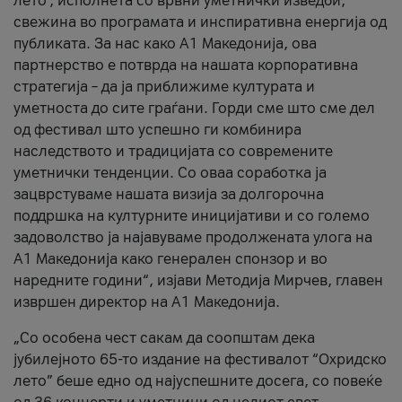
лето’, исполнета со врвни уметнички изведби,
свежина во програмата и инспиративна енергија од
публиката. За нас како A1 Македонија, ова
партнерство е потврда на нашата корпоративна
стратегија – да ја приближиме културата и
уметноста до сите граѓани. Горди сме што сме дел
од фестивал што успешно ги комбинира
наследството и традицијата со современите
уметнички тенденции. Со оваа соработка ја
зацврстуваме нашата визија за долгорочна
поддршка на културните иницијативи и со големо
задоволство ја најавуваме продолжената улога на
A1 Македонија како генерален спонзор и во
наредните години“, изјави Методија Мирчев, главен
извршен директор на A1 Македонија.
„Со особена чест сакам да соопштам дека
јубилејното 65-то издание на фестивалот “Охридско
лето” беше едно од најуспешните досега, со повеќе