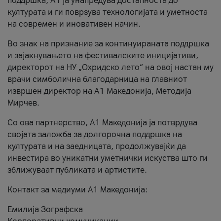
поддршка, A1 ја унапредува достапноста до
културата и ги поврзува технологијата и уметноста
на современ и иновативен начин.
Во знак на признание за континуираната поддршка
и зајакнувањето на фестивалските иницијативи,
директорот на НУ „Охридско лето“ на овој настан му
врачи симболична благодарница на главниот
извршен директор на A1 Македонија, Методија
Мирчев.
Со ова партнерство, A1 Македонија ја потврдува
својата заложба за долгорочна поддршка на
културата и на заедницата, продолжувајќи да
инвестира во уникатни уметнички искуства што ги
зближуваат публиката и артистите.
Контакт за медиуми А1 Македонија:
Емилија Зографска