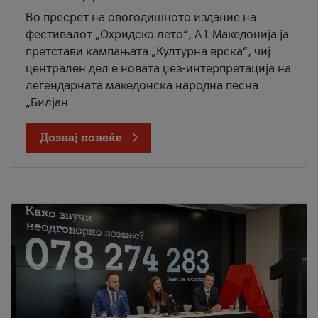
Во пресрет на овогодишното издание на
фестивалот „Охридско лето“, А1 Македонија ја
претстави кампањата „Културна врска“, чиј
централен дел е новата џез-интерпретација на
легендарната македонска народна песна
„Билјан
Дознај повеќе