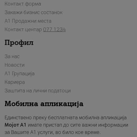
Контакт форма
Закажи бизнис состанок
A1 Продажни места
Контакт центар
077 1234
Профил
За нас
Новости
А1 Групација
Кариера
Заштита на лични податоци
Мобилна апликација
Единствено преку бесплатната мобилна апликација
Мојот A1
имате пристап до сите важни информации
за Вашите A1 услуги, во било кое време.