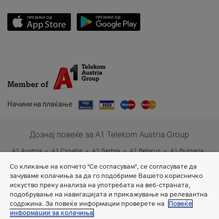
Member of
Начини на плаќање
Дознај повеќе за A1 Telekom Austria Group
A1 Austria
A1 Croatia
A1 Serbia
A1 Belarus
A1 Bulgaria
A1 Slovenia
A1 Digital
Со кликање на копчето "Се согласувам", се согласувате да
зачуваме колачиња за да го подобриме Вашето корисничко
искуство преку анализа на употребата на веб-страната,
подобрување на навигацијата и прикажување на релевантна
содржина. За повеќе информации проверете на
Повеќе
информации за колачиња