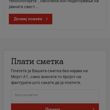
технологијата“, насочена кон подигнување на
јавната свест...
Дознај повеќе
Плати сметка
Платете ја Вашата сметка без најава на
Мојот А1, само внесете го бројот на
фактурата што сакате да ја платите.
Број на сметка
Плати