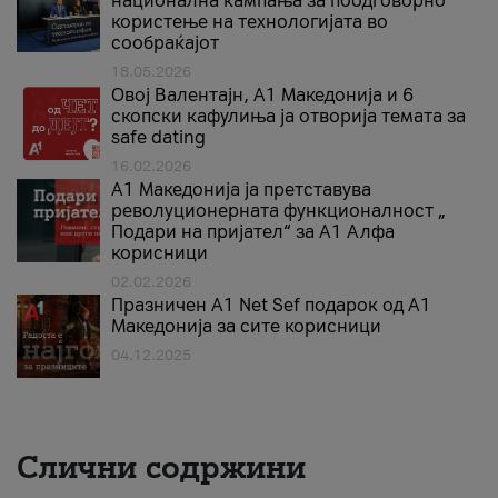
национална кампања за поодговорно
користење на технологијата во
сообраќајот
18.05.2026
Овој Валентајн, A1 Македонија и 6
скопски кафулиња ја отворија темата за
safe dating
16.02.2026
А1 Македонија ја претставува
револуционерната функционалност „
Подари на пријател“ за А1 Алфа
корисници
02.02.2026
Празничен A1 Net Sеf подарок од А1
Македонија за сите корисници
04.12.2025
Слични содржини