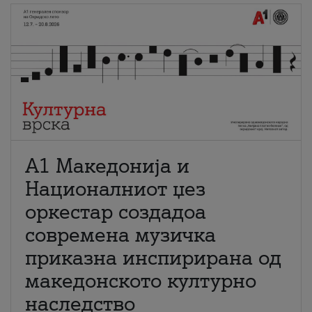
А1 Македонија и
Националниот џез
оркестар создадоа
современа музичка
приказна инспирирана од
македонското културно
наследство