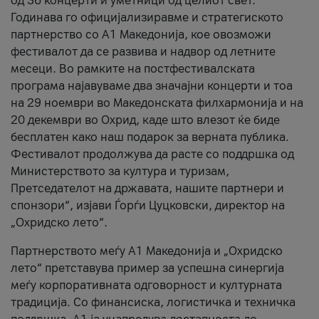
од 36 концерти и уметници од целиот свет.
Годинава го официјализиравме и стратегиското
партнерство со А1 Македонија, кое овозможи
фестивалот да се развива и надвор од летните
месеци. Во рамките на постфестивалската
програма најавуваме два значајни концерти и тоа
на 29 ноември во Македонската филхармонија и на
20 декември во Охрид, каде што влезот ќе биде
бесплатен како наш подарок за верната публика.
Фестивалот продолжува да расте со поддршка од
Министерството за култура и туризам,
Претседателот на државата, нашите партнери и
спонзори“, изјави Ѓорѓи Цуцковски, директор на
„Охридско лето“.
Партнерството меѓу A1 Македонија и „Охридско
лето“ претставува пример за успешна синергија
меѓу корпоративната одговорност и културната
традиција. Со финансиска, логистичка и техничка