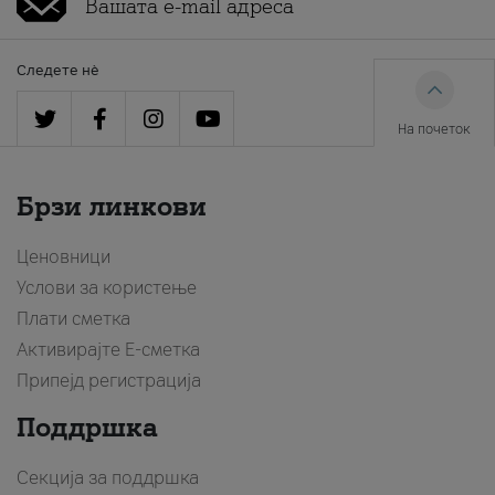
Следете нè
На почеток
Брзи линкови
Ценовници
Услови за користење
Плати сметка
Активирајте Е-сметка
Припејд регистрација
Поддршка
Секција за поддршка