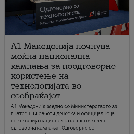
A1 Македонија почнува
моќна национална
кампања за поодговорно
користење на
технологијата во
сообраќајот
A1 Македонија заедно со Министерството за
внатрешни работи денеска и официјално ја
претставија националната општествено
одговорна кампања „Одговорно со