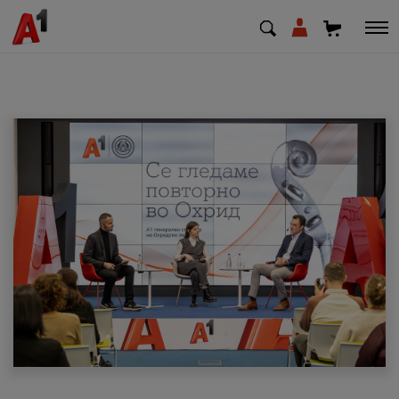
МК
EN
SQ
Приватни
Деловни
Поддршка
Надополни кредит
Плати сметка