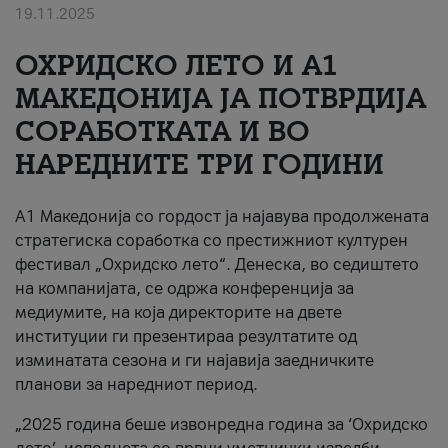
19.11.2025
За нас
ОХРИДСКО ЛЕТО И A1
#ПодобарОнлајн
МАКЕДОНИЈА ЈА ПОТВРДИЈА
СОРАБОТКАТА И ВО
НАРЕДНИТЕ ТРИ ГОДИНИ
A1 Македонија со гордост ја најавува продолжената
стратегиска соработка со престижниот културен
фестивал „Охридско лето“. Денеска, во седиштето
на компанијата, се одржа конференција за
медиумите, на која директорите на двете
институции ги презентираа резултатите од
изминатата сезона и ги најавија заедничките
планови за наредниот период.
„2025 година беше извонредна година за ‘Охридско