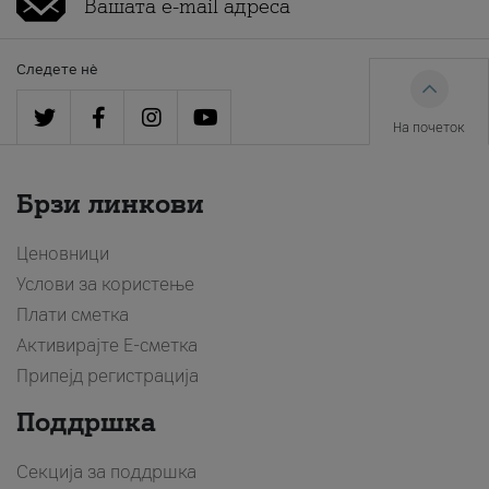
Следете нè
На почеток
Брзи линкови
Ценовници
Услови за користење
Плати сметка
Активирајте Е-сметка
Припејд регистрација
Поддршка
Секција за поддршка