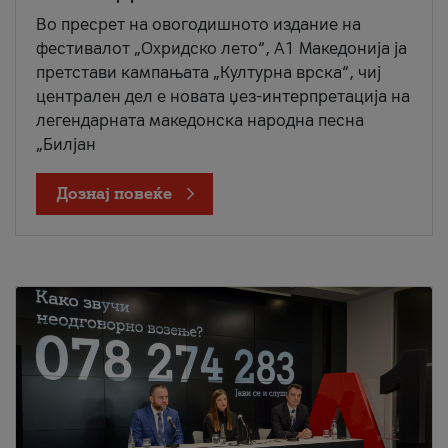
Во пресрет на овогодишното издание на
фестивалот „Охридско лето“, А1 Македонија ја
претстави кампањата „Културна врска“, чиј
централен дел е новата џез-интерпретација на
легендарната македонска народна песна
„Билјан
Дознај повеќе