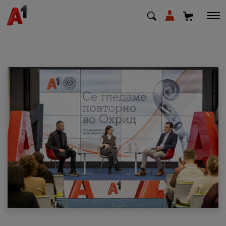
МК
EN
SQ
Приватни
Деловни
Поддршка
Надополни кредит
Плати сметка