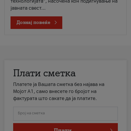
технологијата“, насочена кон подигнување на
јавната свест...
Дознај повеќе
Плати сметка
Платете ја Вашата сметка без најава на
Мојот А1, само внесете го бројот на
фактурата што сакате да ја платите.
Број на сметка
Плати