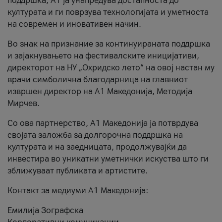
поддршка, A1 ја унапредува достапноста до
културата и ги поврзува технологијата и уметноста
на современ и иновативен начин.
Во знак на признание за континуираната поддршка
и зајакнувањето на фестивалските иницијативи,
директорот на НУ „Охридско лето“ на овој настан му
врачи симболична благодарница на главниот
извршен директор на A1 Македонија, Методија
Мирчев.
Со ова партнерство, A1 Македонија ја потврдува
својата заложба за долгорочна поддршка на
културата и на заедницата, продолжувајќи да
инвестира во уникатни уметнички искуства што ги
зближуваат публиката и артистите.
Контакт за медиуми А1 Македонија:
Емилија Зографска