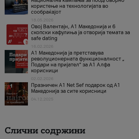
национална кампања за поодговорно
користење на технологијата во
сообраќајот
18.05.2026
Овој Валентајн, A1 Македонија и 6
скопски кафулиња ја отворија темата за
safe dating
16.02.2026
А1 Македонија ја претставува
револуционерната функционалност „
Подари на пријател“ за А1 Алфа
корисници
02.02.2026
Празничен A1 Net Sеf подарок од А1
Македонија за сите корисници
04.12.2025
Слични содржини