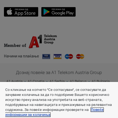
Member of
Начини на плаќање
Дознај повеќе за A1 Telekom Austria Group
A1 Austria
A1 Croatia
A1 Serbia
A1 Belarus
A1 Bulgaria
A1 Slovenia
A1 Digital
Со кликање на копчето "Се согласувам", се согласувате да
зачуваме колачиња за да го подобриме Вашето корисничко
искуство преку анализа на употребата на веб-страната,
подобрување на навигацијата и прикажување на релевантна
содржина. За повеќе информации проверете на
Повеќе
информации за колачиња