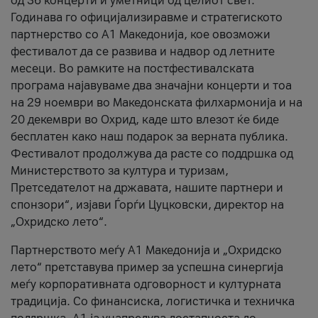
од 36 концерти и уметници од целиот свет.
Годинава го официјализиравме и стратегиското
партнерство со А1 Македонија, кое овозможи
фестивалот да се развива и надвор од летните
месеци. Во рамките на постфестивалската
програма најавуваме два значајни концерти и тоа
на 29 ноември во Македонската филхармонија и на
20 декември во Охрид, каде што влезот ќе биде
бесплатен како наш подарок за верната публика.
Фестивалот продолжува да расте со поддршка од
Министерството за култура и туризам,
Претседателот на државата, нашите партнери и
спонзори“, изјави Ѓорѓи Цуцковски, директор на
„Охридско лето“.
Партнерството меѓу A1 Македонија и „Охридско
лето“ претставува пример за успешна синергија
меѓу корпоративната одговорност и културната
традиција. Со финансиска, логистичка и техничка