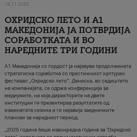
19.11.2025
За нас
ОХРИДСКО ЛЕТО И A1
#ПодобарОнлајн
МАКЕДОНИЈА ЈА ПОТВРДИЈА
СОРАБОТКАТА И ВО
НАРЕДНИТЕ ТРИ ГОДИНИ
A1 Македонија со гордост ја најавува продолжената
стратегиска соработка со престижниот културен
фестивал „Охридско лето“. Денеска, во седиштето
на компанијата, се одржа конференција за
медиумите, на која директорите на двете
институции ги презентираа резултатите од
изминатата сезона и ги најавија заедничките
планови за наредниот период.
„2025 година беше извонредна година за ‘Охридско