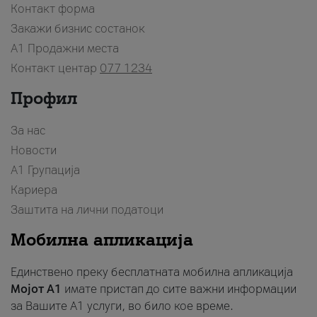
Контакт форма
Закажи бизнис состанок
A1 Продажни места
Контакт центар
077 1234
Профил
За нас
Новости
А1 Групација
Кариера
Заштита на лични податоци
Мобилна апликација
Единствено преку бесплатната мобилна апликација
Мојот A1
имате пристап до сите важни информации
за Вашите A1 услуги, во било кое време.