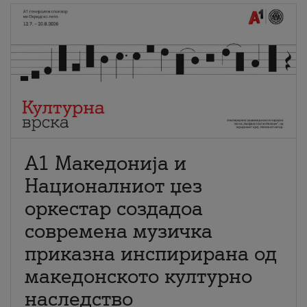
А1 Македонија и
Националниот џез
оркестар создадоа
современа музичка
приказна инспирирана од
македонското културно
наследство