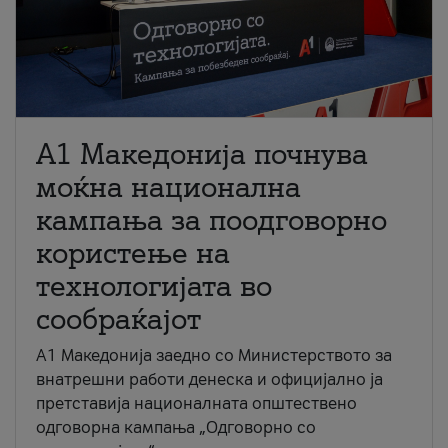
A1 Македонија почнува
моќна национална
кампања за поодговорно
користење на
технологијата во
сообраќајот
A1 Македонија заедно со Министерството за
внатрешни работи денеска и официјално ја
претставија националната општествено
одговорна кампања „Одговорно со